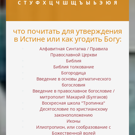
С
Т
У
Ф
Х
Ц
Ч
Ш
Щ
Ъ
Ы
Ь
Э
Ю
Я
что почитать для утверждения
в Истине или как угодить Богу:
Алфавитная Синтагма / Правила
Православной Церкви
Библия
Библия толкование
Богородица
Введение в основы догматического
богословия
Введение в православное богословие /
митрополит Макарий (Булгаков)
Воскресная школа "Тропинка"
Десятословие по христианскому
законоположению
Иконы
Илиотропион, или cообразование с
Божественной волей