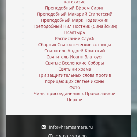
катехизис
Преподобный Ефрем Сирин
Преподобный Макарий Египетский
Преподобный Марк Подвижник
Преподобный Нил Постник (Синайский)
Псалтырь
Расписание Служб
Сборник Святоотеческие сотницы
Святитель Андрей Критский
Святитель Иоанн Златоуст
Святые Вселенские Соборы
Святыни храма
Три защитительных слова против
порицающих святые иконы
Фото
Чины присоединения к Православной
Церкви
info@hramsamara.ru
с 8-00 до 19-00