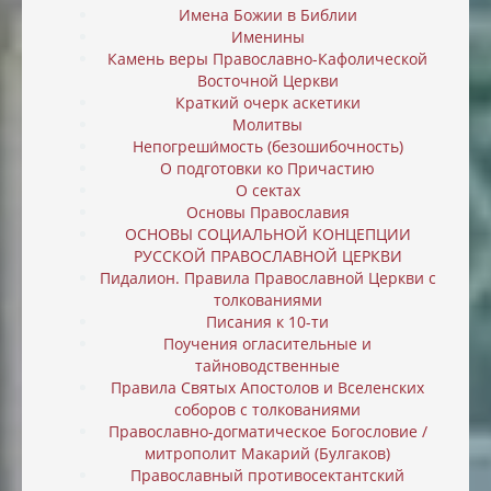
Имена Божии в Библии
Именины
Камень веры Православно-Кафолической
Восточной Церкви
Краткий очерк аскетики
Молитвы
Непогреши́мость (безошибочность)
О подготовки ко Причастию
О сектах
Основы Православия
ОСНОВЫ СОЦИАЛЬНОЙ КОНЦЕПЦИИ
РУССКОЙ ПРАВОСЛАВНОЙ ЦЕРКВИ
Пидалион. Правила Православной Церкви с
толкованиями
Писания к 10-ти
Поучения огласительные и
тайноводственные
Правила Святых Апостолов и Вселенских
соборов с толкованиями
Православно-догматическое Богословие /
митрополит Макарий (Булгаков)
Православный противосектантский