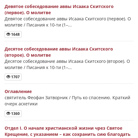
Девятое собеседование аввы Исаака Скитского
(первое). О молитве
Девятое собеседование аввы Исаака Скитского (первое). О
молитве / Писания к 10-ти (1–...
1648
Десятое собеседование аввы Исаака Скитского
(второе). О молитве
Десятое собеседование аввы Исаака Скитского (второе). О
молитве / Писания к 10-ти (1–...
1707
Оглавление
святитель Феофан Затворник / Путь ко спасению. Краткий
очерк аскетики
1360
Отдел I. О начале христианской жизни чрез Святое
Крещение, с указанием – как сохранить сию благодать