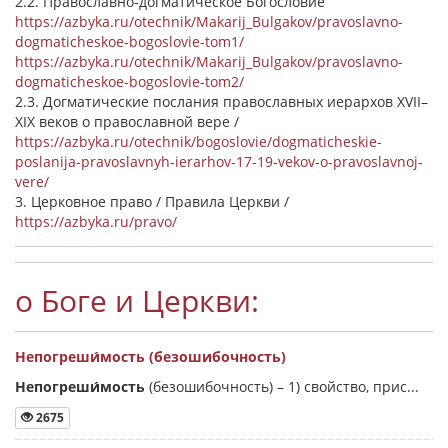
2.2. Православно-догматическое Богословие
https://azbyka.ru/otechnik/Makarij_Bulgakov/pravoslavno-
dogmaticheskoe-bogoslovie-tom1/
https://azbyka.ru/otechnik/Makarij_Bulgakov/pravoslavno-
dogmaticheskoe-bogoslovie-tom2/
2.3. Догматические послания православных иерархов XVII–
XIX веков о православной вере /
https://azbyka.ru/otechnik/bogoslovie/dogmaticheskie-
poslanija-pravoslavnyh-ierarhov-17-19-vekov-o-pravoslavnoj-
vere/
3. Церковное право / Правила Церкви /
https://azbyka.ru/pravo/
о Боге и Церкви:
Непогреши́мость (безошибочность)
Непогреши́мость
(безошибочность) –
1) свойство, прис...
2675