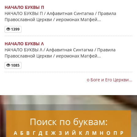
НАЧАЛО БУКВЫ Π
НАЧАЛО БУКВЫ Π / Алфавитная Синтагма / Правила
Православной Церкви / иеромонах Матфей...
1399
НАЧАЛО БУКВЫ Λ
НАЧАЛО БУКВЫ Λ / Алфавитная Синтагма / Правила
Православной Церкви / иеромонах Матфей...
1085
о Боге и Его Церкви...
Поиск по буквам:
А
Б
В
Г
Д
Е
Ж
З
И
Й
К
Л
М
Н
О
П
Р