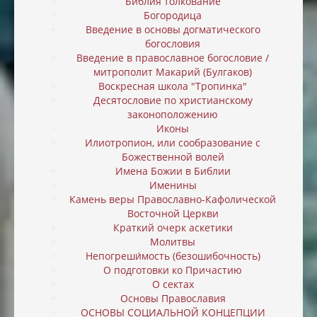
Библия толкование
Богородица
Введение в основы догматического
богословия
Введение в православное богословие /
митрополит Макарий (Булгаков)
Воскресная школа "Тропинка"
Десятословие по христианскому
законоположению
Иконы
Илиотропион, или cообразование с
Божественной волей
Имена Божии в Библии
Именины
Камень веры Православно-Кафолической
Восточной Церкви
Краткий очерк аскетики
Молитвы
Непогреши́мость (безошибочность)
О подготовки ко Причастию
О сектах
Основы Православия
ОСНОВЫ СОЦИАЛЬНОЙ КОНЦЕПЦИИ