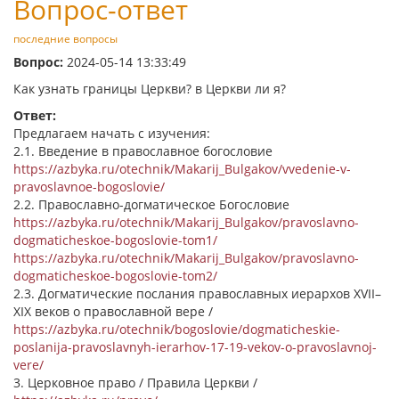
Вопрос-ответ
последние вопросы
Вопрос:
2024-05-14 13:33:49
Как узнать границы Церкви? в Церкви ли я?
Ответ:
Предлагаем начать с изучения:
2.1. Введение в православное богословие
https://azbyka.ru/otechnik/Makarij_Bulgakov/vvedenie-v-
pravoslavnoe-bogoslovie/
2.2. Православно-догматическое Богословие
https://azbyka.ru/otechnik/Makarij_Bulgakov/pravoslavno-
dogmaticheskoe-bogoslovie-tom1/
https://azbyka.ru/otechnik/Makarij_Bulgakov/pravoslavno-
dogmaticheskoe-bogoslovie-tom2/
2.3. Догматические послания православных иерархов XVII–
XIX веков о православной вере /
https://azbyka.ru/otechnik/bogoslovie/dogmaticheskie-
poslanija-pravoslavnyh-ierarhov-17-19-vekov-o-pravoslavnoj-
vere/
3. Церковное право / Правила Церкви /