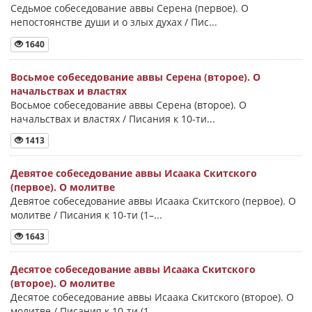
Седьмое собеседование аввы Серена (первое). О
непостоянстве души и о злых духах / Пис...
1640
Восьмое собеседование аввы Серена (второе). О
начальствах и властях
Восьмое собеседование аввы Серена (второе). О
начальствах и властях / Писания к 10-ти...
1413
Девятое собеседование аввы Исаака Скитского
(первое). О молитве
Девятое собеседование аввы Исаака Скитского (первое). О
молитве / Писания к 10-ти (1–...
1643
Десятое собеседование аввы Исаака Скитского
(второе). О молитве
Десятое собеседование аввы Исаака Скитского (второе). О
молитве / Писания к 10-ти (1–...