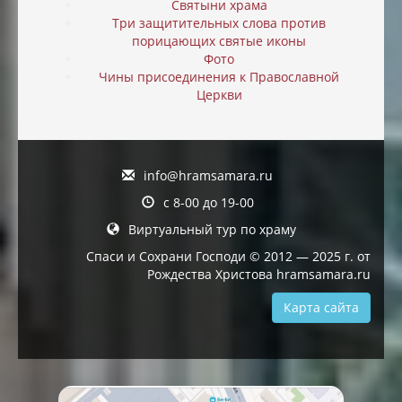
Святыни храма
Три защитительных слова против
порицающих святые иконы
Фото
Чины присоединения к Православной
Церкви
info@hramsamara.ru
с 8-00 до 19-00
Виртуальный тур по храму
Спаси и Сохрани Господи © 2012 — 2025 г. от
Рождества Христова hramsamara.ru
Карта сайта