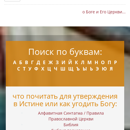
о Боге и Его Церкви...
Поиск по буквам:
А
Б
В
Г
Д
Е
Ж
З
И
Й
К
Л
М
Н
О
П
Р
С
Т
У
Ф
Х
Ц
Ч
Ш
Щ
Ъ
Ы
Ь
Э
Ю
Я
что почитать для утверждения
в Истине или как угодить Богу:
Алфавитная Синтагма / Правила
Православной Церкви
Библия