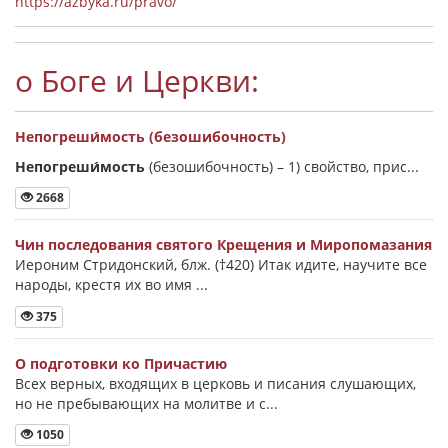
https://azbyka.ru/pravo/
о Боге и Церкви:
Непогреши́мость (безошибочность)
Непогреши́мость
(безошибочность) –
1) свойство, прис...
2668
Чин последования святого Крещения и Миропомазания
Иероним Стридонский, блж. (†420) Итак идите, научите все
народы, крестя их во имя ...
375
О подготовки ко Причастию
Всех верных, входящих в церковь и писания слушающих,
но не пребывающих на молитве и с...
1050