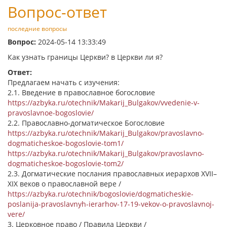
Вопрос-ответ
последние вопросы
Вопрос:
2024-05-14 13:33:49
Как узнать границы Церкви? в Церкви ли я?
Ответ:
Предлагаем начать с изучения:
2.1. Введение в православное богословие
https://azbyka.ru/otechnik/Makarij_Bulgakov/vvedenie-v-
pravoslavnoe-bogoslovie/
2.2. Православно-догматическое Богословие
https://azbyka.ru/otechnik/Makarij_Bulgakov/pravoslavno-
dogmaticheskoe-bogoslovie-tom1/
https://azbyka.ru/otechnik/Makarij_Bulgakov/pravoslavno-
dogmaticheskoe-bogoslovie-tom2/
2.3. Догматические послания православных иерархов XVII–
XIX веков о православной вере /
https://azbyka.ru/otechnik/bogoslovie/dogmaticheskie-
poslanija-pravoslavnyh-ierarhov-17-19-vekov-o-pravoslavnoj-
vere/
3. Церковное право / Правила Церкви /