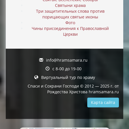
Святыни храма
Три защитительных слова против
порицающих святые иконы
Фото
Чины присоединения к Православной
Церкви
info@hramsamara.ru
с 8-00 до 19-00
Виртуальный тур по храму
Спаси и Сохрани Господи © 2012 — 2025 г. от
Рождества Христова hramsamara.ru
Карта сайта