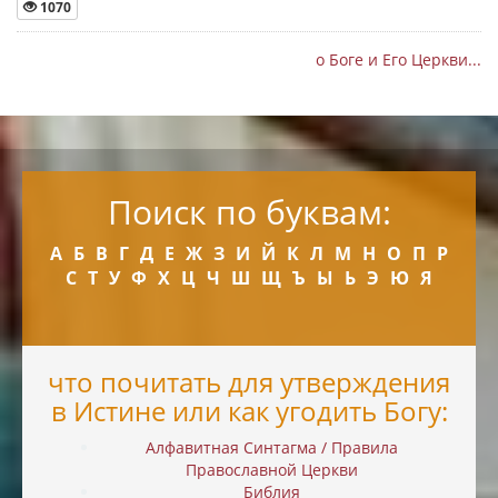
1070
о Боге и Его Церкви...
Поиск по буквам:
А
Б
В
Г
Д
Е
Ж
З
И
Й
К
Л
М
Н
О
П
Р
С
Т
У
Ф
Х
Ц
Ч
Ш
Щ
Ъ
Ы
Ь
Э
Ю
Я
что почитать для утверждения
в Истине или как угодить Богу:
Алфавитная Синтагма / Правила
Православной Церкви
Библия