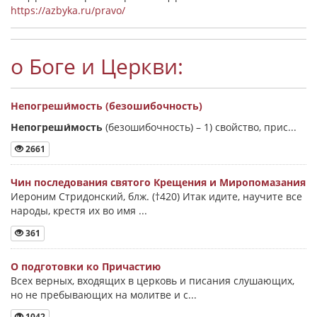
https://azbyka.ru/pravo/
о Боге и Церкви:
Непогреши́мость (безошибочность)
Непогреши́мость
(безошибочность) –
1) свойство, прис...
2661
Чин последования святого Крещения и Миропомазания
Иероним Стридонский, блж. (†420) Итак идите, научите все
народы, крестя их во имя ...
361
О подготовки ко Причастию
Всех верных, входящих в церковь и писания слушающих,
но не пребывающих на молитве и с...
1042