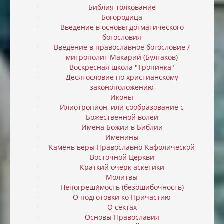
Библия толкование
Богородица
Введение в основы догматического
богословия
Введение в православное богословие /
митрополит Макарий (Булгаков)
Воскресная школа "Тропинка"
Десятословие по христианскому
законоположению
Иконы
Илиотропион, или cообразование с
Божественной волей
Имена Божии в Библии
Именины
Камень веры Православно-Кафолической
Восточной Церкви
Краткий очерк аскетики
Молитвы
Непогреши́мость (безошибочность)
О подготовки ко Причастию
О сектах
Основы Православия