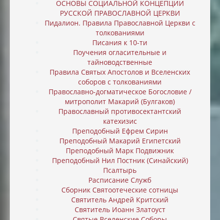
ОСНОВЫ СОЦИАЛЬНОЙ КОНЦЕПЦИИ
РУССКОЙ ПРАВОСЛАВНОЙ ЦЕРКВИ
Пидалион. Правила Православной Церкви с
толкованиями
Писания к 10-ти
Поучения огласительные и
тайноводственные
Правила Святых Апостолов и Вселенских
соборов с толкованиями
Православно-догматическое Богословие /
митрополит Макарий (Булгаков)
Православный противосектантский
катехизис
Преподобный Ефрем Сирин
Преподобный Макарий Египетский
Преподобный Марк Подвижник
Преподобный Нил Постник (Синайский)
Псалтырь
Расписание Служб
Сборник Святоотеческие сотницы
Святитель Андрей Критский
Святитель Иоанн Златоуст
Святые Вселенские Соборы