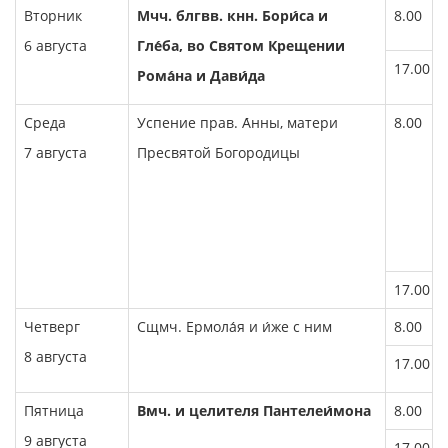
Вторник
Мчч. блгвв. кнн. Бори́са и
8.00
6 августа
Гле́ба, во Святом Крещении
17.00
Рома́на и Дави́да
Среда
Успение прав. А́нны, матери
8.00
7 августа
Пресвятой Богородицы
17.00
Четверг
Сщмч. Ермола́я и и́же с ним
8.00
8 августа
17.00
Пятница
Вмч. и целителя Пантелеи́мона
8.00
9 августа
17.00