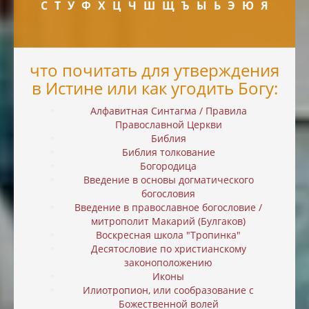
С
Т
У
Ф
Х
Ц
Ч
Ш
Щ
Ъ
Ы
Ь
Э
Ю
Я
что почитать для утверждения
в Истине или как угодить Богу:
Алфавитная Синтагма / Правила
Православной Церкви
Библия
Библия толкование
Богородица
Введение в основы догматического
богословия
Введение в православное богословие /
митрополит Макарий (Булгаков)
Воскресная школа "Тропинка"
Десятословие по христианскому
законоположению
Иконы
Илиотропион, или cообразование с
Божественной волей