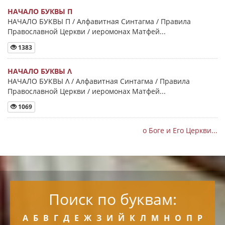
НАЧАЛО БУКВЫ Π
НАЧАЛО БУКВЫ Π / Алфавитная Синтагма / Правила
Православной Церкви / иеромонах Матфей...
1383
НАЧАЛО БУКВЫ Λ
НАЧАЛО БУКВЫ Λ / Алфавитная Синтагма / Правила
Православной Церкви / иеромонах Матфей...
1069
о Боге и Его Церкви...
Поиск по буквам:
А
Б
В
Г
Д
Е
Ж
З
И
Й
К
Л
М
Н
О
П
Р