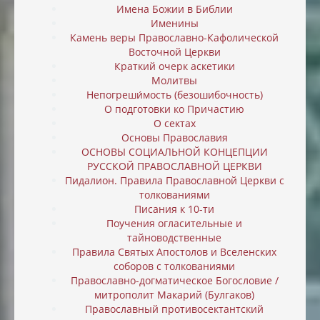
Имена Божии в Библии
Именины
Камень веры Православно-Кафолической
Восточной Церкви
Краткий очерк аскетики
Молитвы
Непогреши́мость (безошибочность)
О подготовки ко Причастию
О сектах
Основы Православия
ОСНОВЫ СОЦИАЛЬНОЙ КОНЦЕПЦИИ
РУССКОЙ ПРАВОСЛАВНОЙ ЦЕРКВИ
Пидалион. Правила Православной Церкви с
толкованиями
Писания к 10-ти
Поучения огласительные и
тайноводственные
Правила Святых Апостолов и Вселенских
соборов с толкованиями
Православно-догматическое Богословие /
митрополит Макарий (Булгаков)
Православный противосектантский