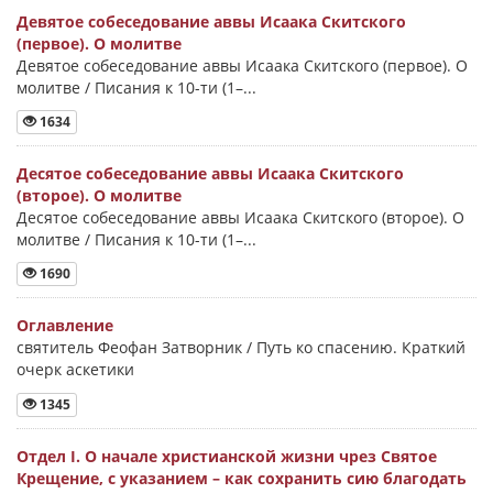
Девятое собеседование аввы Исаака Скитского
(первое). О молитве
Девятое собеседование аввы Исаака Скитского (первое). О
молитве / Писания к 10-ти (1–...
1634
Десятое собеседование аввы Исаака Скитского
(второе). О молитве
Десятое собеседование аввы Исаака Скитского (второе). О
молитве / Писания к 10-ти (1–...
1690
Оглавление
святитель Феофан Затворник / Путь ко спасению. Краткий
очерк аскетики
1345
Отдел I. О начале христианской жизни чрез Святое
Крещение, с указанием – как сохранить сию благодать