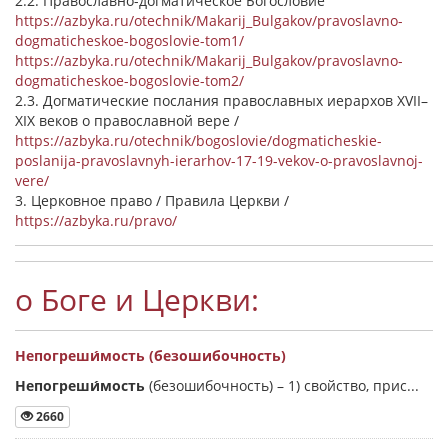
2.2. Православно-догматическое Богословие
https://azbyka.ru/otechnik/Makarij_Bulgakov/pravoslavno-
dogmaticheskoe-bogoslovie-tom1/
https://azbyka.ru/otechnik/Makarij_Bulgakov/pravoslavno-
dogmaticheskoe-bogoslovie-tom2/
2.3. Догматические послания православных иерархов XVII–
XIX веков о православной вере /
https://azbyka.ru/otechnik/bogoslovie/dogmaticheskie-
poslanija-pravoslavnyh-ierarhov-17-19-vekov-o-pravoslavnoj-
vere/
3. Церковное право / Правила Церкви /
https://azbyka.ru/pravo/
о Боге и Церкви:
Непогреши́мость (безошибочность)
Непогреши́мость
(безошибочность) –
1) свойство, прис...
2660