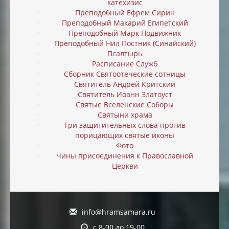
катехизис
Преподобный Ефрем Сирин
Преподобный Макарий Египетский
Преподобный Марк Подвижник
Преподобный Нил Постник (Синайский)
Псалтырь
Расписание Служб
Сборник Святоотеческие сотницы
Святитель Андрей Критский
Святитель Иоанн Златоуст
Святые Вселенские Соборы
Святыни храма
Три защитительных слова против
порицающих святые иконы
Фото
Чины присоединения к Православной
Церкви
info@hramsamara.ru
с 8-00 до 19-00