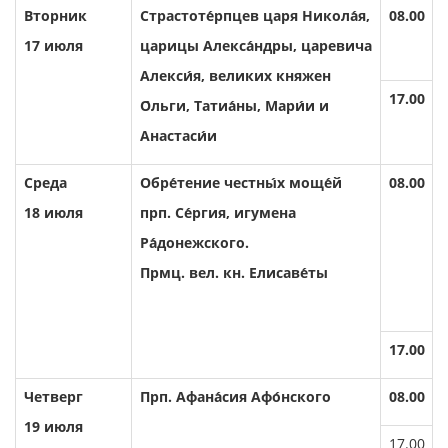
Вторник
Страстоте́рпцев царя Никола́я,
08.00
17 июля
царицы Алекса́ндры, царевича
Алекси́я, великих княжен
17.00
О́льги, Татиа́ны, Мари́и и
Анастаси́и
Среда
Обре́тение честны́х моще́й
08.00
18 июля
прп. Се́ргия, игумена
Ра́донежского.
Прмц. вел. кн. Елисаве́ты
17.00
Четверг
Прп. Афана́сия Афо́нского
08.00
19 июля
17.00