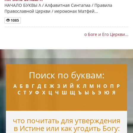
НАЧАЛО БУКВЫ Λ / Алфавитная Синтагма / Правила
Православной Церкви / иеромонах Матфей...
1085
о Боге и Его Церкви...
Поиск по буквам:
А
Б
В
Г
Д
Е
Ж
З
И
Й
К
Л
М
Н
О
П
Р
С
Т
У
Ф
Х
Ц
Ч
Ш
Щ
Ъ
Ы
Ь
Э
Ю
Я
что почитать для утверждения
в Истине или как угодить Богу: