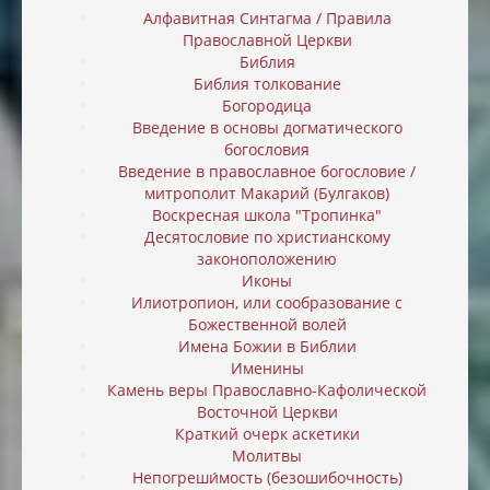
Алфавитная Синтагма / Правила
Православной Церкви
Библия
Библия толкование
Богородица
Введение в основы догматического
богословия
Введение в православное богословие /
митрополит Макарий (Булгаков)
Воскресная школа "Тропинка"
Десятословие по христианскому
законоположению
Иконы
Илиотропион, или cообразование с
Божественной волей
Имена Божии в Библии
Именины
Камень веры Православно-Кафолической
Восточной Церкви
Краткий очерк аскетики
Молитвы
Непогреши́мость (безошибочность)