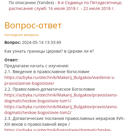
По описанию (Yandex) -
8-я Седмица по Пятидесятнице,
расписание служб: 16 июля 2018 г. - 22 июля 2018 г.
Вопрос-ответ
последние вопросы
Вопрос:
2024-05-14 13:33:49
Как узнать границы Церкви? в Церкви ли я?
Ответ:
Предлагаем начать с изучения:
2.1. Введение в православное богословие
https://azbyka.ru/otechnik/Makarij_Bulgakov/vvedenie-v-
pravoslavnoe-bogoslovie/
2.2. Православно-догматическое Богословие
https://azbyka.ru/otechnik/Makarij_Bulgakov/pravoslavno-
dogmaticheskoe-bogoslovie-tom1/
https://azbyka.ru/otechnik/Makarij_Bulgakov/pravoslavno-
dogmaticheskoe-bogoslovie-tom2/
2.3. Догматические послания православных иерархов XVII–
XIX веков о православной вере /
https://azbyka.ru/otechnik/bogoslovie/dogmaticheskie-