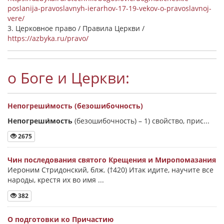
poslanija-pravoslavnyh-ierarhov-17-19-vekov-o-pravoslavnoj-
vere/
3. Церковное право / Правила Церкви /
https://azbyka.ru/pravo/
о Боге и Церкви:
Непогреши́мость (безошибочность)
Непогреши́мость
(безошибочность) –
1) свойство, прис...
2675
Чин последования святого Крещения и Миропомазания
Иероним Стридонский, блж. (†420) Итак идите, научите все
народы, крестя их во имя ...
382
О подготовки ко Причастию