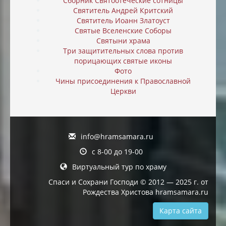
Сборник Святоотеческие сотницы
Святитель Андрей Критский
Святитель Иоанн Златоуст
Святые Вселенские Соборы
Святыни храма
Три защитительных слова против
порицающих святые иконы
Фото
Чины присоединения к Православной
Церкви
info@hramsamara.ru
с 8-00 до 19-00
Виртуальный тур по храму
Спаси и Сохрани Господи © 2012 — 2025 г. от
Рождества Христова hramsamara.ru
Карта сайта