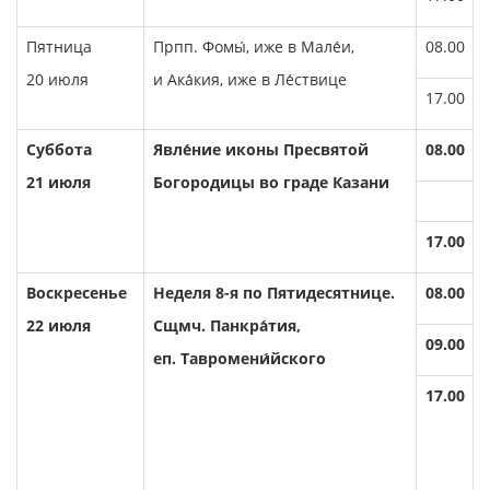
Пятница
Прпп. Фомы́, иже в Мале́и,
08.00
20 июля
и Ака́кия, иже в Ле́ствице
17.00
Суббота
Явле́ние иконы Пресвятой
08.00
21 июля
Богородицы во граде Казани
17.00
Воскресенье
Неделя 8-я по Пятидесятнице.
08.00
22 июля
Сщмч. Панкра́тия,
09.00
еп. Тавромени́йского
17.00