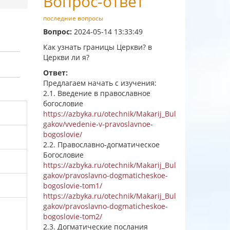
Вопрос-ответ
последние вопросы
Вопрос:
2024-05-14 13:33:49
Как узнать границы Церкви? в
Церкви ли я?
Ответ:
Предлагаем начать с изучения:
2.1. Введение в православное
богословие
https://azbyka.ru/otechnik/Makarij_Bul
gakov/vvedenie-v-pravoslavnoe-
bogoslovie/
2.2. Православно-догматическое
Богословие
https://azbyka.ru/otechnik/Makarij_Bul
gakov/pravoslavno-dogmaticheskoe-
bogoslovie-tom1/
https://azbyka.ru/otechnik/Makarij_Bul
gakov/pravoslavno-dogmaticheskoe-
bogoslovie-tom2/
2.3. Догматические послания