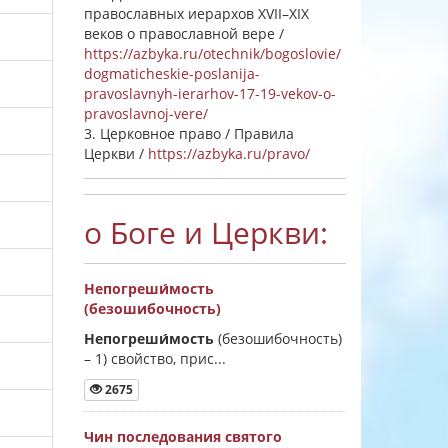
православных иерархов XVII–XIX
веков о православной вере /
https://azbyka.ru/otechnik/bogoslovie/
dogmaticheskie-poslanija-
pravoslavnyh-ierarhov-17-19-vekov-o-
pravoslavnoj-vere/
3. Церковное право / Правила
Церкви /
https://azbyka.ru/pravo/
о Боге и Церкви:
Непогреши́мость
(безошибочность)
Непогреши́мость
(безошибочность)
–
1) свойство, прис...
2675
Чин последования святого