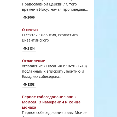
Православной Церкви / С того
времени Иисус начал проповедыв...
2066
О сектах
О сектах / Леонтия, схоластика
Византийского
2134
Оглавление
оглавление / Писания к 10-ти (1–10)
посланным к епископу Леонтию и
Елладию собеседова...
1353
Первое собеседование аввы
Моисея. О намерении и конце
монаха
Первое собеседование аввы Моисея.