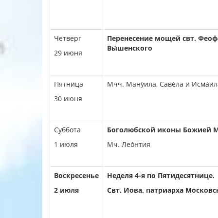
Четверг
Перенесение мощей свт. Феофа
Вы́шенского
29 июня
Пятница
Мчч. Ману́ила, Саве́ла и Исма́ил
30 июня
Суббота
Боголюбской иконы Божией М
1 июля
Мч. Лео́нтия
Воскресенье
Неделя 4-я по Пятидесятнице.
2
июля
Свт. И́ова, патриарха Московс