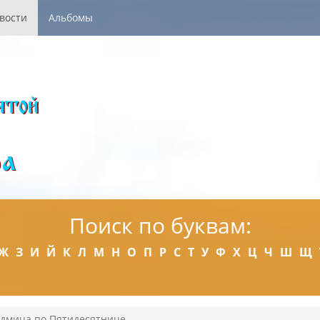
вости
Альбомы
Поиск по буквам:
Ж
З
И
Й
К
Л
М
Н
О
П
Р
С
Т
У
Ф
Х
Ц
Ч
Ш
Щ
едмица по Пятидесятнице