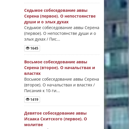
Седьмое собеседование аввы
Серена (первое). О непостоянстве
души и о злых духах
Седьмое собеседование аввы Серена
(первое). О непостоянстве души и о
злых духах / Пис...
1645
Восьмое собеседование аввы
Серена (второе). О начальствах и
властях
Восьмое собеседование аввы Серена
(второе). О начальствах и властях /
Писания к 10-ти...
1419
Девятое собеседование аввы
Исаака Скитского (первое). О
молитве