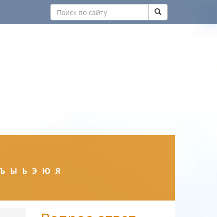
Ъ
Ы
Ь
Э
Ю
Я