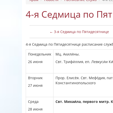
4-я Седмица по Пя
← 3-я Седмица по Пятидесятнице
4-я Седмица по Пятидесятнице расписание служб: 
Понедельник
Мц. Акили́ны.
26 июня
Свт. Трифи́ллия, еп. Левкуси́и К
Вторник
Прор. Елисе́я. Свт. Мефо́дия, па
Константинопольского
27 июня
Среда
Свт. Михаи́ла, первого митр. 
28 июня