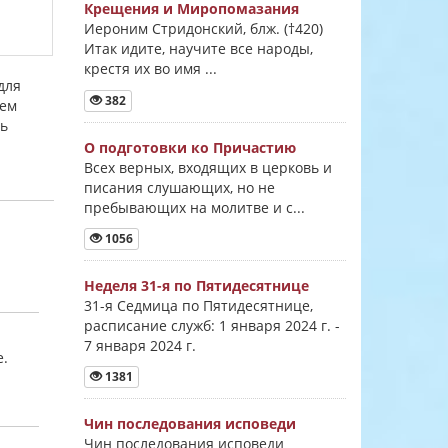
Крещения и Миропомазания
Иероним Стридонский, блж. (†420)
Итак идите, научите все народы,
крестя их во имя ...
для
382
аем
ть
О подготовки ко Причастию
Всех верных, входящих в церковь и
писания слушающих, но не
пребывающих на молитве и с...
1056
Неделя 31-я по Пятидесятнице
31-я Седмица по Пятидесятнице,
расписание служб: 1 января 2024 г. -
7 января 2024 г.
е.
1381
Чин последования исповеди
Чин последования исповеди