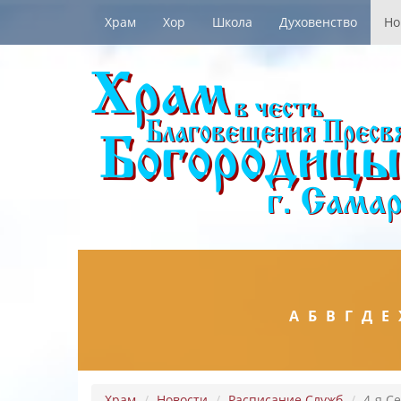
Храм
Хор
Школа
Духовенство
Но
А
Б
В
Г
Д
Е
Храм
Новости
Расписание Служб
4-я С