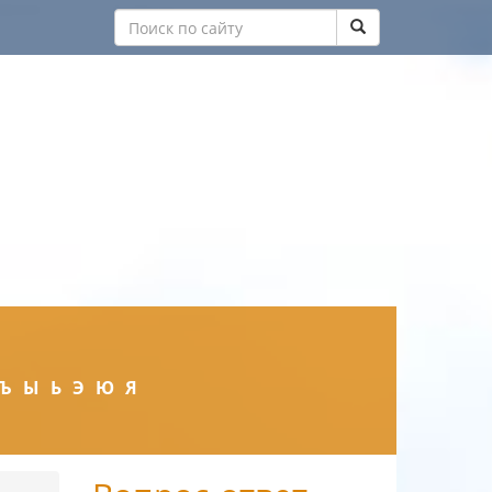
Ъ
Ы
Ь
Э
Ю
Я