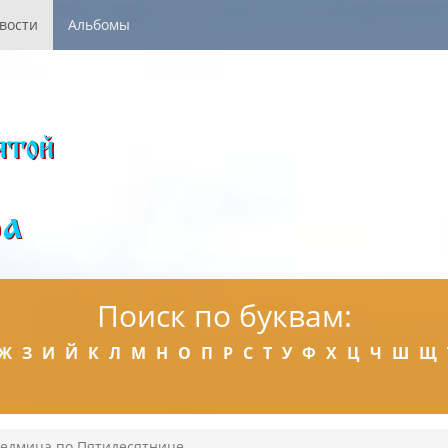
вости
Альбомы
Поиск по буквам:
Ж
З
И
Й
К
Л
М
Н
О
П
Р
С
Т
У
Ф
Х
Ц
Ч
Ш
Щ
Седмица по Пятидесятнице