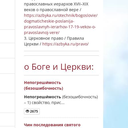
православных иерархов XVII–XIX
веков о православной вере /
https://azbyka.ru/otechnik/bogoslovie/
dogmaticheskie-poslanija-
pravoslavnyh-ierarhov-17-19-vekov-o-
pravoslavnoj-vere/
3. Церковное право / Правила
Церкви /
https://azbyka.ru/pravo/
о Боге и Церкви:
Непогреши́мость
(безошибочность)
Непогреши́мость
(безошибочность)
–
1) свойство, прис...
2675
Чин последования святого