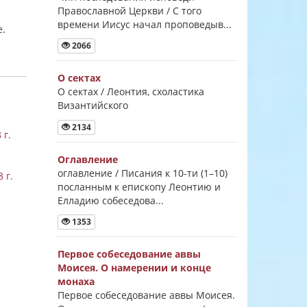
Православной Церкви / С того
времени Иисус начал проповедыв...
е.
2066
О сектах
О сектах / Леонтия, схоластика
Византийского
2134
 г.
Оглавление
оглавление / Писания к 10-ти (1–10)
 г.
посланным к епископу Леонтию и
Елладию собеседова...
1353
Первое собеседование аввы
Моисея. О намерении и конце
монаха
Первое собеседование аввы Моисея.