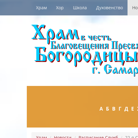
Храм
Хор
Школа
Духовенство
Но
А
Б
В
Г
Д
Е
Храм
Новости
Расписание Служб
22-я 