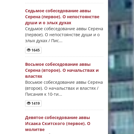
Седьмое собеседование аввы
Серена (первое). О непостоянстве
души и о злых духах
Седьмое собеседование аввы Серена
(первое). О непостоянстве души и о
злых духах / Пис...
1645
Восьмое собеседование аввы
Серена (второе). О начальствах и
властях
Восьмое собеседование аввы Серена
(второе). О начальствах и властях /
Писания к 10-ти...
1419
Девятое собеседование аввы
Исаака Скитского (первое). О
молитве