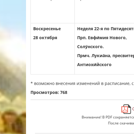
Воскресенье
Неделя 22-я по Пятидесят
28 октября
Прп. Евфи́мия Нового,
Солу́нского.
Прмч. Лукиа́на, пресвите
Антиохи́йского
* возможно внесения изменений в расписание, 
Просмотров: 768
С
Внимание! В PDF сохраняетс
После скачива