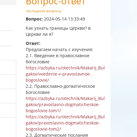
Вопрос-ответ
последние вопросы
Вопрос:
2024-05-14 13:33:49
Как узнать границы Церкви? в
Церкви ли я?
Ответ:
Предлагаем начать с изучения:
2.1. Введение в православное
богословие
https://azbyka.ru/otechnik/Makarij_Bul
gakov/vvedenie-v-pravoslavnoe-
bogoslovie/
2.2. Православно-догматическое
Богословие
https://azbyka.ru/otechnik/Makarij_Bul
gakov/pravoslavno-dogmaticheskoe-
bogoslovie-tom1/
https://azbyka.ru/otechnik/Makarij_Bul
gakov/pravoslavno-dogmaticheskoe-
bogoslovie-tom2/
2.3. Догматические послания