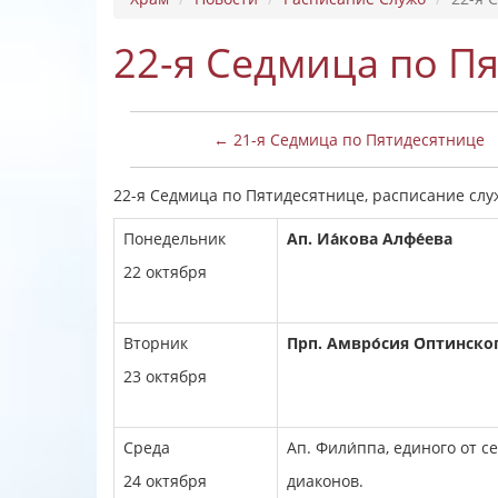
22-я Седмица по П
← 21-я Седмица по Пятидесятнице
22-я Седмица по Пятидесятнице, расписание служб:
Понедельник
Ап. Иа́кова Алфе́ева
22 октября
Вторник
Прп. Амвро́сия О́птинско
23 октября
Среда
Ап. Фили́ппа, единого от с
24 октября
диаконов.