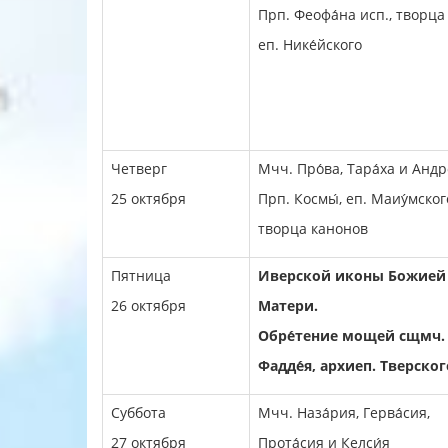
Прп. Феофа́на исп., творца
еп. Нике́йского
Четверг
Мчч. Про́ва, Тара́ха и Андр
25 октября
Прп. Космы́, еп. Маиу́мског
творца канонов
Пятница
Иверской иконы Божией
26 октября
Матери.
Обре́тение мощей сщмч.
Фадде́я, архиеп. Тверског
Суббота
Мчч. Наза́рия, Герва́сия,
27 октября
Прота́сия и Келси́я