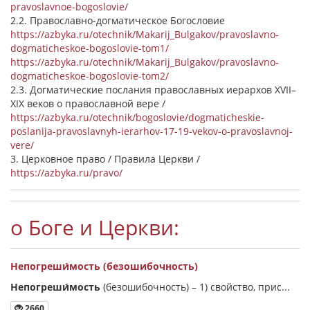
pravoslavnoe-bogoslovie/
2.2. Православно-догматическое Богословие
https://azbyka.ru/otechnik/Makarij_Bulgakov/pravoslavno-
dogmaticheskoe-bogoslovie-tom1/
https://azbyka.ru/otechnik/Makarij_Bulgakov/pravoslavno-
dogmaticheskoe-bogoslovie-tom2/
2.3. Догматические послания православных иерархов XVII–
XIX веков о православной вере /
https://azbyka.ru/otechnik/bogoslovie/dogmaticheskie-
poslanija-pravoslavnyh-ierarhov-17-19-vekov-o-pravoslavnoj-
vere/
3. Церковное право / Правила Церкви /
https://azbyka.ru/pravo/
о Боге и Церкви:
Непогреши́мость (безошибочность)
Непогреши́мость
(безошибочность) –
1) свойство, прис...
2660