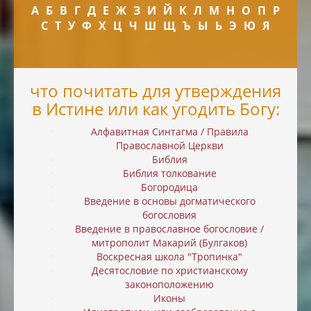
А
Б
В
Г
Д
Е
Ж
З
И
Й
К
Л
М
Н
О
П
Р
С
Т
У
Ф
Х
Ц
Ч
Ш
Щ
Ъ
Ы
Ь
Э
Ю
Я
что почитать для утверждения
в Истине или как угодить Богу:
Алфавитная Синтагма / Правила
Православной Церкви
Библия
Библия толкование
Богородица
Введение в основы догматического
богословия
Введение в православное богословие /
митрополит Макарий (Булгаков)
Воскресная школа "Тропинка"
Десятословие по христианскому
законоположению
Иконы