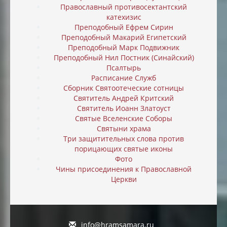
Православный противосектантский
катехизис
Преподобный Ефрем Сирин
Преподобный Макарий Египетский
Преподобный Марк Подвижник
Преподобный Нил Постник (Синайский)
Псалтырь
Расписание Служб
Сборник Святоотеческие сотницы
Святитель Андрей Критский
Святитель Иоанн Златоуст
Святые Вселенские Соборы
Святыни храма
Три защитительных слова против
порицающих святые иконы
Фото
Чины присоединения к Православной
Церкви
info@hramsamara.ru