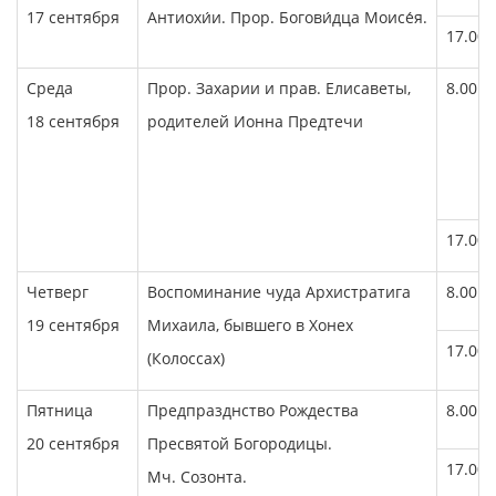
17 сентября
Антиохи́и. Прор. Богови́дца Моисе́я.
17.00
Среда
Прор. Захарии и прав. Елисаветы,
8.00
18 сентября
родителей Ионна Предтечи
17.00
Четверг
Воспоминание чуда Архистратига
8.00
19 сентября
Михаила, бывшего в Хонех
17.00
(Колоссах)
Пятница
Предпразднство Рождества
8.00
20 сентября
Пресвятой Богородицы.
17.00
Мч. Созонта.