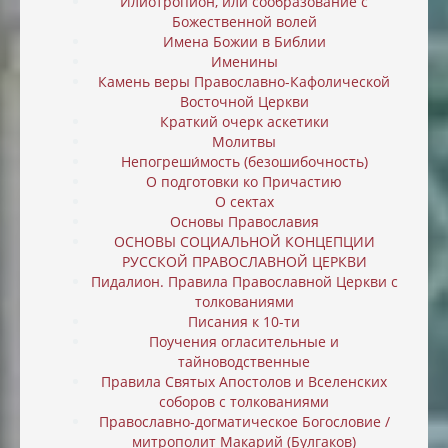
Илиотропион, или cообразование с
Божественной волей
Имена Божии в Библии
Именины
Камень веры Православно-Кафолической
Восточной Церкви
Краткий очерк аскетики
Молитвы
Непогреши́мость (безошибочность)
О подготовки ко Причастию
О сектах
Основы Православия
ОСНОВЫ СОЦИАЛЬНОЙ КОНЦЕПЦИИ
РУССКОЙ ПРАВОСЛАВНОЙ ЦЕРКВИ
Пидалион. Правила Православной Церкви с
толкованиями
Писания к 10-ти
Поучения огласительные и
тайноводственные
Правила Святых Апостолов и Вселенских
соборов с толкованиями
Православно-догматическое Богословие /
митрополит Макарий (Булгаков)