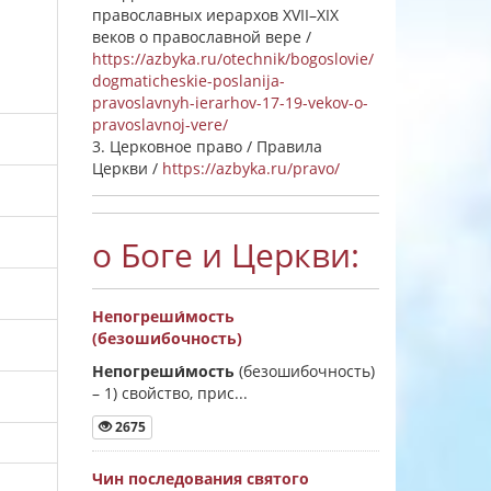
православных иерархов XVII–XIX
веков о православной вере /
https://azbyka.ru/otechnik/bogoslovie/
dogmaticheskie-poslanija-
pravoslavnyh-ierarhov-17-19-vekov-o-
pravoslavnoj-vere/
3. Церковное право / Правила
Церкви /
https://azbyka.ru/pravo/
о Боге и Церкви:
Непогреши́мость
(безошибочность)
Непогреши́мость
(безошибочность)
–
1) свойство, прис...
2675
Чин последования святого