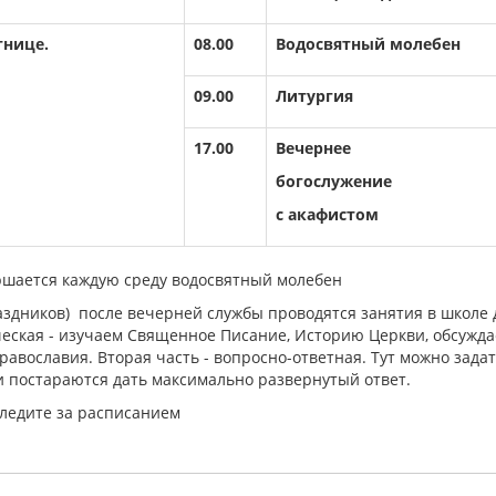
тнице.
08.00
Водосвятный молебен
09.00
Литургия
17.00
Вечернее
богослужение
с акафистом
ршается каждую среду водосвятный молебен
здников) после вечерней службы проводятся занятия в школе 
ческая - изучаем Священное Писание, Историю Церкви, обсужд
авославия. Вторая часть - вопросно-ответная. Тут можно зада
 постараются дать максимально развернутый ответ.
следите за расписанием