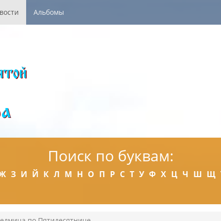
вости
Альбомы
Поиск по буквам:
Ж
З
И
Й
К
Л
М
Н
О
П
Р
С
Т
У
Ф
Х
Ц
Ч
Ш
Щ
Седмица по Пятидесятнице