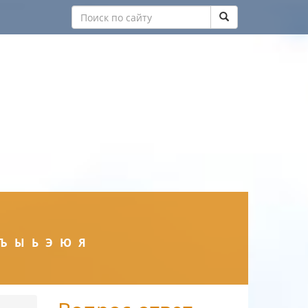
Ъ
Ы
Ь
Э
Ю
Я