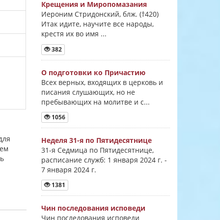
Крещения и Миропомазания
Иероним Стридонский, блж. (†420)
Итак идите, научите все народы,
крестя их во имя ...
382
О подготовки ко Причастию
Всех верных, входящих в церковь и
писания слушающих, но не
пребывающих на молитве и с...
1056
для
Неделя 31-я по Пятидесятнице
аем
31-я Седмица по Пятидесятнице,
ть
расписание служб: 1 января 2024 г. -
7 января 2024 г.
1381
Чин последования исповеди
Чин последования исповеди