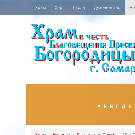
Храм
Хор
Школа
Духовенство
Но
А
Б
В
Г
Д
Е
Храм
Новости
Расписание Служб
13-я 