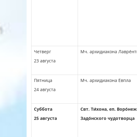
Четверг
Мч. архидиакона Лавре́нт
23 августа
Пятница
Мч. архидиакона Е́впла
24 августа
Суббота
Свт. Ти́хона, еп. Воро́не
25 августа
Задо́нского чудотворца