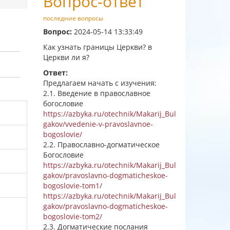
Вопрос-ответ
последние вопросы
Вопрос:
2024-05-14 13:33:49
Как узнать границы Церкви? в
Церкви ли я?
Ответ:
Предлагаем начать с изучения:
2.1. Введение в православное
богословие
https://azbyka.ru/otechnik/Makarij_Bul
gakov/vvedenie-v-pravoslavnoe-
bogoslovie/
2.2. Православно-догматическое
Богословие
https://azbyka.ru/otechnik/Makarij_Bul
gakov/pravoslavno-dogmaticheskoe-
bogoslovie-tom1/
https://azbyka.ru/otechnik/Makarij_Bul
gakov/pravoslavno-dogmaticheskoe-
bogoslovie-tom2/
2.3. Догматические послания