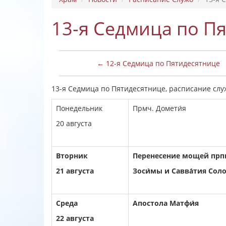
13-я Седмица по П
← 12-я Седмица по Пятидесятнице
13-я Седмица по Пятидесятнице, расписание служб:
Понедельник
Прмч. Домети́я
20 августа
Вторник
Перенесение мощей прп
21 августа
Зоси́мы и Савва́тия Сол
Среда
Апостола Матфи́я
22 августа