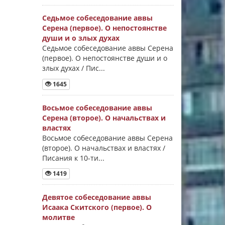
Седьмое собеседование аввы
Серена (первое). О непостоянстве
души и о злых духах
Седьмое собеседование аввы Серена
(первое). О непостоянстве души и о
злых духах / Пис...
1645
Восьмое собеседование аввы
Серена (второе). О начальствах и
властях
Восьмое собеседование аввы Серена
(второе). О начальствах и властях /
Писания к 10-ти...
1419
Девятое собеседование аввы
Исаака Скитского (первое). О
молитве