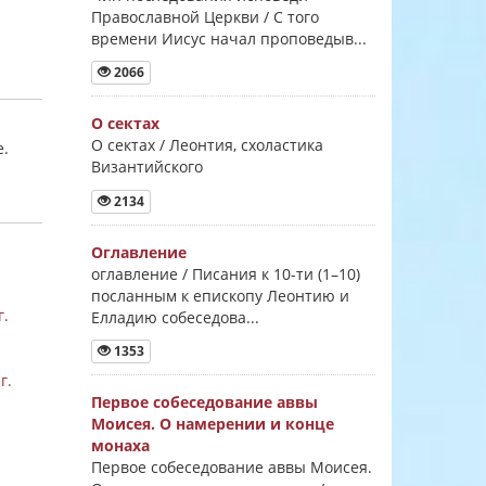
Православной Церкви / С того
времени Иисус начал проповедыв...
2066
О сектах
О сектах / Леонтия, схоластика
е.
Византийского
2134
Оглавление
оглавление / Писания к 10-ти (1–10)
посланным к епископу Леонтию и
г.
Елладию собеседова...
1353
г.
Первое собеседование аввы
Моисея. О намерении и конце
монаха
Первое собеседование аввы Моисея.