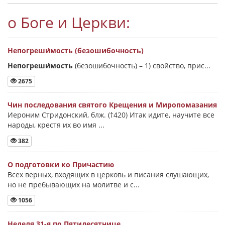
о Боге и Церкви:
Непогреши́мость (безошибочность)
Непогреши́мость
(безошибочность) –
1) свойство, прис...
2675
Чин последования святого Крещения и Миропомазания
Иероним Стридонский, блж. (†420) Итак идите, научите все
народы, крестя их во имя ...
382
О подготовки ко Причастию
Всех верных, входящих в церковь и писания слушающих,
но не пребывающих на молитве и с...
1056
Неделя 31-я по Пятидесятнице