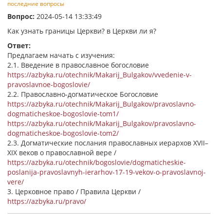
последние вопросы
Вопрос:
2024-05-14 13:33:49
Как узнать границы Церкви? в Церкви ли я?
Ответ:
Предлагаем начать с изучения:
2.1. Введение в православное богословие
https://azbyka.ru/otechnik/Makarij_Bulgakov/vvedenie-v-
pravoslavnoe-bogoslovie/
2.2. Православно-догматическое Богословие
https://azbyka.ru/otechnik/Makarij_Bulgakov/pravoslavno-
dogmaticheskoe-bogoslovie-tom1/
https://azbyka.ru/otechnik/Makarij_Bulgakov/pravoslavno-
dogmaticheskoe-bogoslovie-tom2/
2.3. Догматические послания православных иерархов XVII–
XIX веков о православной вере /
https://azbyka.ru/otechnik/bogoslovie/dogmaticheskie-
poslanija-pravoslavnyh-ierarhov-17-19-vekov-o-pravoslavnoj-
vere/
3. Церковное право / Правила Церкви /
https://azbyka.ru/pravo/