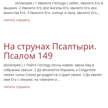
(Аллилуия.) 1 Хвалите Господа с небес, хвалите Его в
вышних. 2 Хвалите Его, все Ангелы Его, хвалите Его, все
воинства Его. 3 Хвалите Его, солнце и луна, хвалите Его,…
читать
слушать
На струнах Псалтыри.
Псалом 149
(Аллилуия.) 1 Пойте Господу песнь новую; хвала Ему в
собрании святых. 2 Да веселится Израиль о Создателе
своем; сыны Сиона да радуются о Царе своем. 3 Да хвалят
имя Его с ликами; на тимпане и…
читать
слушать