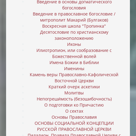
Введение в основы догматического
богословия
Введение в православное богословие /
митрополит Макарий (Булгаков)
Воскресная школа "Тропинка"
Десятословие по христианскому
законоположению
Иконы
Илиотропион, или cообразование с
Божественной волей
Имена Божии в Библии
Именины
Камень веры Православно-Кафолической
Восточной Церкви
Краткий очерк аскетики
Молитвы
Непогреши́мость (безошибочность)
О подготовки ко Причастию
О сектах
Основы Православия
ОСНОВЫ СОЦИАЛЬНОЙ КОНЦЕПЦИИ
РУССКОЙ ПРАВОСЛАВНОЙ ЦЕРКВИ
Пидалион. Правила Православной Церкви с