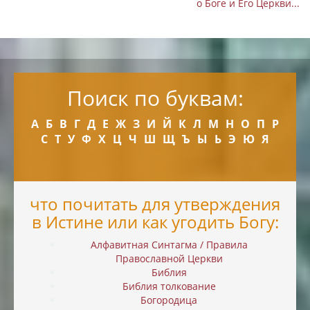
о Боге и Его Церкви...
Поиск по буквам:
А
Б
В
Г
Д
Е
Ж
З
И
Й
К
Л
М
Н
О
П
Р
С
Т
У
Ф
Х
Ц
Ч
Ш
Щ
Ъ
Ы
Ь
Э
Ю
Я
что почитать для утверждения
в Истине или как угодить Богу:
Алфавитная Синтагма / Правила
Православной Церкви
Библия
Библия толкование
Богородица