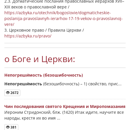
2.3. Догматические послания православных иерархов XVII–
XIX веков о православной вере /
https://azbyka.ru/otechnik/bogoslovie/dogmaticheskie-
poslanija-pravoslavnyh-ierarhov-17-19-vekov-o-pravoslavnoj-
vere/
3. Церковное право / Правила Церкви /
https://azbyka.ru/pravo/
о Боге и Церкви:
Непогреши́мость (безошибочность)
Непогреши́мость
(безошибочность) –
1) свойство, прис...
2672
Чин последования святого Крещения и Миропомазания
Иероним Стридонский, блж. (†420) Итак идите, научите все
народы, крестя их во имя ...
381