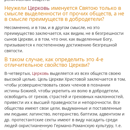
Неужели
Церковь
именуется Святою только в
смысле выделенности от прочих обществ, а не
в смысле преимуществ в добродетели?
Несомненно, и в том, и в другом смысле, но это
преимущество заключается, как видим, не в безгрешности
сынов Церкви, а в том, что они, как выделенные Богу,
призываются к постепенному достижению безгрешной
святости.
В таком случае, как определить это 4-е
отличительное свойство Церкви?
В-четвертых,
Церковь
выделяется из всех обществ своею
высокой целью. Цель Церкви Христовой заключается в том,
чтобы усовершенствовать своих членов в познании
истины Божией, чтобы укрепить их волю в добродетели,
освободить от грехов, страстей и греховных наклонностей,
привести их к высшей праведности и непорочности. Все
общества имеют свои цели, выдуманные и поставленные
им людьми; латинство, лютеранство, баптизм, адвентизм и
др. протестантские секты имеют в виду насадить среди
людей охристианенную Германо-Романскую культуру, т.е.