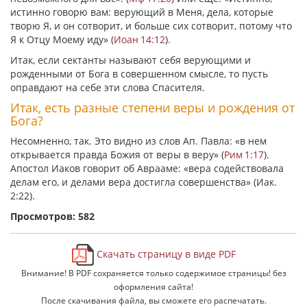
истинно говорю вам: верующий в Меня, дела, которые
творю Я, и он сотворит, и больше сих сотворит, потому что
Я к Отцу Моему иду»
(
Иоан 14:12
).
Итак, если сектанты называют себя верующими и
рожденными от Бога в совершенном смысле, то пусть
оправдают на себе эти слова Спасителя.
Итак, есть разные степени веры и рождения от
Бога?
Несомненно, так. Это видно из слов Ап. Павла:
«в нем
открывается правда Божия от веры в веру»
(
Рим 1:17
).
Апостол Иаков говорит об Аврааме:
«вера содействовала
делам его, и делами вера достигла совершенства»
(Иак.
2:22).
Просмотров: 582
Скачать страницу в виде PDF
Внимание! В PDF сохраняется только содержимое страницы! без
оформления сайта!
После скачивания файла, вы сможете его распечатать.