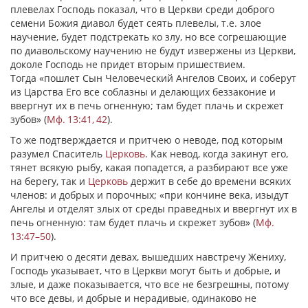
плевелах Господь показал, что в Церкви среди доброго
семени Божия диавол будет сеять плевелы, т.е. злое
научение, будет подстрекать ко злу, но все согрешающие
по диавольскому научению не будут извержены из Церкви,
доколе Господь не придет вторым пришествием.
Тогда
«пошлет Сын Человеческий Ангелов Своих, и соберут
из Царства Его все соблазны и делающих беззаконие и
ввергнут их в печь огненную; там будет плачь и скрежет
зубов»
(
Мф. 13:41, 42
).
То же подтверждается и притчею о неводе, под которым
разумел Спаситель
Церковь
. Как невод, когда закинут его,
тянет всякую рыбу, какая попадется, а разбирают все уже
на берегу, так и
Церковь
держит в себе до времени всяких
членов: и добрых и порочных;
«при кончине века, изыдут
Ангелы и отделят злых от среды праведных и ввергнут их в
печь огненную: там будет плачь и скрежет зубов»
(
Мф.
13:47–50
).
И притчею о десяти девах, вышедших навстречу Жениху,
Господь указывает, что в Церкви могут быть и добрые, и
злые, и даже показывается, что все не безгрешны, потому
что все девы, и добрые и нерадивые, одинаково не