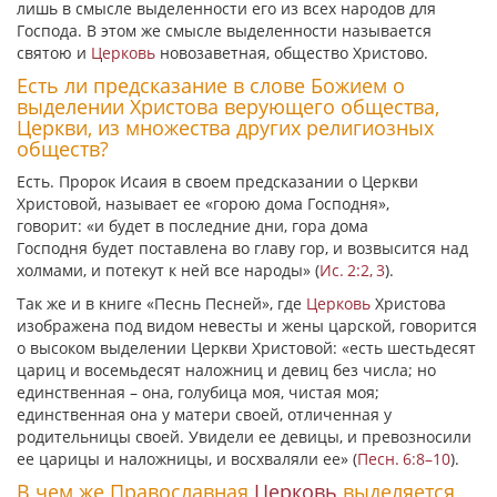
лишь в смысле выделенности его из всех народов для
Господа. В этом же смысле выделенности называется
святою и
Церковь
новозаветная, общество Христово.
Есть ли предсказание в слове Божием о
выделении Христова верующего общества,
Церкви, из множества других религиозных
обществ?
Есть. Пророк Исаия в своем предсказании о Церкви
Христовой, называет ее
«горою дома Господня»
,
говорит:
«и будет в последние дни,
гора дома
Господня
будет поставлена во главу гор, и возвысится над
холмами, и потекут к ней все народы»
(
Ис. 2:2, 3
).
Так же и в книге «Песнь Песней», где
Церковь
Христова
изображена под видом невесты и жены царской, говорится
о высоком выделении Церкви Христовой:
«есть шестьдесят
цариц и восемьдесят наложниц и девиц без числа;
но
единственная – она,
голубица моя, чистая моя;
единственная она у матери своей, отличенная у
родительницы своей. Увидели ее девицы, и превозносили
ее царицы и наложницы, и восхваляли ее»
(
Песн. 6:8–10
).
В чем же Православная
Церковь
выделяется