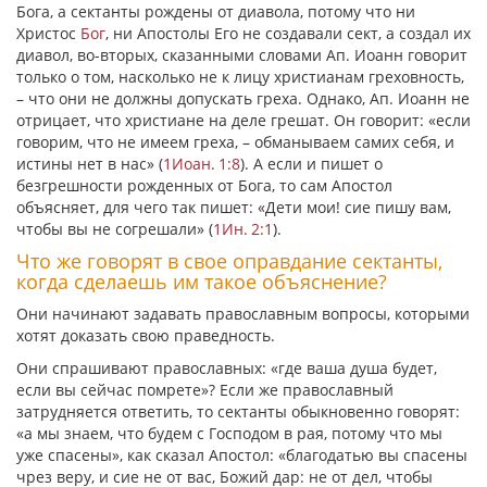
Бога, а сектанты рождены от диавола, потому что ни
Христос
Бог
, ни Апостолы Его не создавали сект, а создал их
диавол, во-вторых, сказанными словами Ап. Иоанн говорит
только о том, насколько не к лицу христианам греховность,
– что они не должны допускать греха. Однако, Ап. Иоанн не
отрицает, что христиане на деле грешат. Он говорит:
«если
говорим, что не имеем греха, – обманываем самих себя, и
истины нет в нас»
(
1Иоан. 1:8
). А если и пишет о
безгрешности рожденных от Бога, то сам Апостол
объясняет, для чего так пишет:
«Дети мои! сие пишу вам,
чтобы вы не согрешали»
(
1Ин. 2:1
).
Что же говорят в свое оправдание сектанты,
когда сделаешь им такое объяснение?
Они начинают задавать православным вопросы, которыми
хотят доказать свою праведность.
Они спрашивают православных: «где ваша душа будет,
если вы сейчас помрете»? Если же православный
затрудняется ответить, то сектанты обыкновенно говорят:
«а мы знаем, что будем с Господом в рая, потому что мы
уже спасены», как сказал Апостол:
«благодатью вы спасены
чрез веру, и сие не от вас, Божий дар: не от дел, чтобы