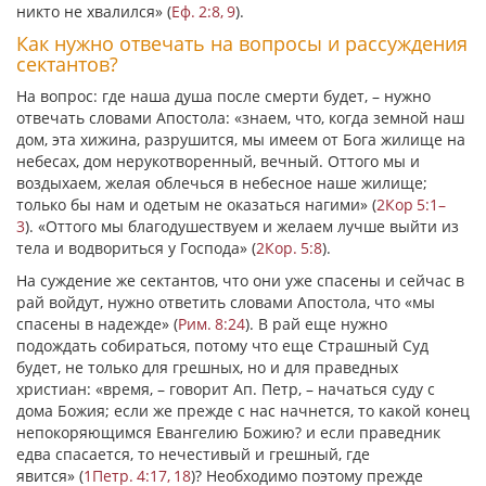
никто не хвалился»
(
Еф. 2:8, 9
).
Как нужно отвечать на вопросы и рассуждения
сектантов?
На вопрос: где наша душа после смерти будет, – нужно
отвечать словами Апостола:
«знаем, что, когда земной наш
дом, эта хижина, разрушится, мы имеем от Бога жилище на
небесах, дом нерукотворенный, вечный. Оттого мы и
воздыхаем, желая облечься в небесное наше жилище;
только бы нам и одетым не оказаться нагими»
(
2Кор 5:1–
3
).
«Оттого мы благодушествуем и желаем лучше выйти из
тела и водвориться у Господа»
(
2Кор. 5:8
).
На суждение же сектантов, что они уже спасены и сейчас в
рай войдут, нужно ответить словами Апостола, что
«
мы
спасены в надежде
»
(
Рим. 8:24
). В рай еще нужно
подождать собираться, потому что еще Страшный Суд
будет, не только для грешных, но и для праведных
христиан:
«время
, – говорит Ап. Петр, –
начаться суду с
дома Божия; если же прежде с нас начнется, то какой конец
непокоряющимся Евангелию Божию? и если праведник
едва спасается, то нечестивый и грешный, где
явится»
(
1Петр. 4:17, 18
)? Необходимо поэтому прежде