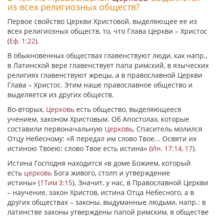
из всех религиозных обществ?
Первое свойство Церкви Христовой, выделяющее ее из
всех религиозных обществ, то, что Глава Церкви – Христос
(
Еф. 1:22
).
В обыкновенных обществах главенствуют люди, как напр.,
в Латинской вере главенствует папа римский, в языческих
религиях главенствуют жрецы, а в православной Церкви
Глава – Христос. Этим наше православное общество и
выделяется из других обществ.
Во-вторых,
Церковь
есть общество, выделяющееся
учением, законом Христовым. Об Апостолах, которые
составили первоначальную
Церковь
, Спаситель молился
Отцу Небесному:
«Я передал им слово Твое... Освяти их
истиною Твоею: слово Твое есть истина»
(
Ин. 17:14, 17
).
Истина Господня находится
«в доме Божием, который
есть
церковь
Бога живого, столп и утверждение
истины»
(
1Тим 3:15
). Значит, у нас, в Православной Церкви
– научение, закон Христов, истина Отца Небесного, а в
других обществах – законы, выдуманные людьми, напр.: в
латинстве законы утверждены папой римским, в обществе