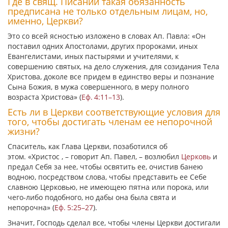
Где в свящ. Писании такая обязанность
предписана не только отдельным лицам, но,
именно, Церкви?
Это со всей ясностью изложено в словах Ап. Павла:
«Он
поставил одних Апостолами, других пророками, иных
Евангелистами, иных пастырями и учителями, к
совершению святых, на дело служения, для созидания Тела
Христова, доколе все придем в единство веры и познание
Сына Божия, в мужа совершенного, в меру полного
возраста Христова»
(
Еф. 4:11–13
).
Есть ли в Церкви соответствующие условия для
того, чтобы достигать членам ее непорочной
жизни?
Спаситель, как Глава Церкви, позаботился об
этом.
«
Христос
, – говорит Ап. Павел, –
возлюбил
Церковь
и
предал Себя за нее, чтобы освятить ее,
очистив банею
водною, посредством слова,
чтобы представить ее Себе
славною Церковью,
не имеющею пятна или порока, или
чего-либо подобного, но
дабы она была свята и
непорочна
»
(
Еф. 5:25–27
).
Значит, Господь сделал все, чтобы члены Церкви достигали