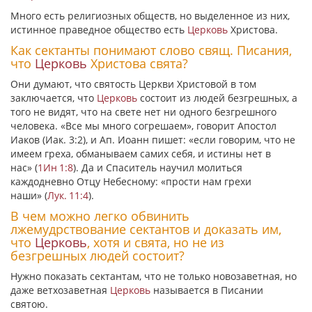
Много есть религиозных обществ, но выделенное из них,
истинное праведное общество есть
Церковь
Христова.
Как сектанты понимают слово свящ. Писания,
что
Церковь
Христова свята?
Они думают, что святость Церкви Христовой в том
заключается, что
Церковь
состоит из людей безгрешных, а
того не видят, что на свете нет ни одного безгрешного
человека.
«Все мы много согрешаем»
, говорит Апостол
Иаков (Иак. 3:2), и Ап. Иоанн пишет:
«если говорим, что не
имеем греха, обманываем самих себя, и истины нет в
нас»
(
1Ин 1:8
). Да и Спаситель научил молиться
каждодневно Отцу Небесному:
«прости нам грехи
наши»
(
Лук. 11:4
).
В чем можно легко обвинить
лжемудрствование сектантов и доказать им,
что
Церковь
, хотя и свята, но не из
безгрешных людей состоит?
Нужно показать сектантам, что не только новозаветная, но
даже ветхозаветная
Церковь
называется в Писании
святою.