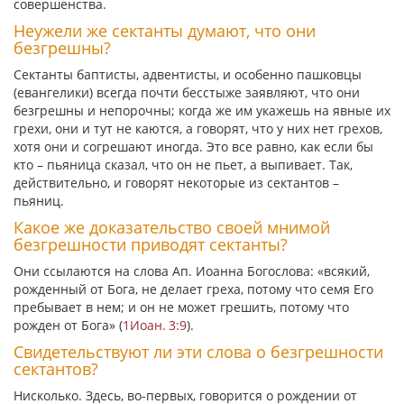
совершенства.
Неужели же сектанты думают, что они
безгрешны?
Сектанты баптисты, адвентисты, и особенно пашковцы
(евангелики) всегда почти бесстыже заявляют, что они
безгрешны и непорочны; когда же им укажешь на явные их
грехи, они и тут не каются, а говорят, что у них нет грехов,
хотя они и согрешают иногда. Это все равно, как если бы
кто – пьяница сказал, что он не пьет, а выпивает. Так,
действительно, и говорят некоторые из сектантов –
пьяниц.
Какое же доказательство своей мнимой
безгрешности приводят сектанты?
Они ссылаются на слова Ап. Иоанна Богослова:
«всякий,
рожденный от Бога, не делает греха, потому что семя Его
пребывает в нем; и он не может грешить, потому что
рожден от Бога»
(
1Иоан. 3:9
).
Свидетельствуют ли эти слова о безгрешности
сектантов?
Нисколько. Здесь, во-первых, говорится о рождении от