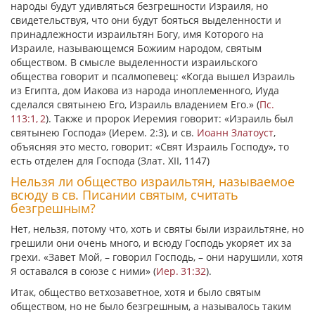
народы будут удивляться безгрешности Израиля, но
свидетельствуя, что они будут бояться выделенности и
принадлежности израильтян Богу, имя Которого на
Израиле, называющемся Божиим народом, святым
обществом. В смысле выделенности израильского
общества говорит и псалмопевец:
«Когда вышел Израиль
из Египта, дом Иакова из народа иноплеменного, Иуда
сделался святынею Его, Израиль владением Его.»
(
Пс.
113:1, 2
). Также и пророк Иеремия говорит:
«Израиль был
святынею Господа»
(Иерем. 2:3), и св.
Иоанн Златоуст
,
объясняя это место, говорит:
«Свят Израиль Господу»
, то
есть
отделен
для Господа (Злат. XII, 1147)
Нельзя ли общество израильтян, называемое
всюду в св. Писании святым, считать
безгрешным?
Нет, нельзя, потому что, хоть и святы были израильтяне, но
грешили они очень много, и всюду Господь укоряет их за
грехи.
«Завет Мой
, – говорил Господь, –
они нарушили, хотя
Я оставался в союзе с ними»
(
Иер. 31:32
).
Итак, общество ветхозаветное, хотя и было святым
обществом, но не было безгрешным, а называлось таким