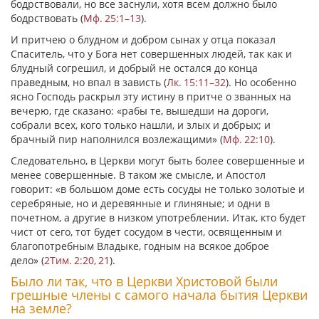
бодрствовали, но все заснули, хотя всем должно было
бодрствовать (
Мф. 25:1–13
).
И притчею о блудном и добром сынах у отца показал
Спаситель, что у Бога нет совершенных людей, так как и
блудный согрешил, и добрый не остался до конца
праведным, но впал в зависть (
Лк. 15:11–32
). Но особенно
ясно Господь раскрыл эту истину в притче о званных на
вечерю, где сказано:
«рабы те, вышедши на дороги,
собрали всех, кого только нашли, и злых и добрых; и
брачный пир наполнился возлежащими»
(
Мф. 22:10
).
Следовательно, в Церкви могут быть более совершенные и
менее совершенные. В таком же смысле, и Апостол
говорит:
«в большом доме есть сосуды не только золотые и
серебряные,
но и деревянные и глиняные
; и одни в
почетном, а другие в низком употреблении. Итак, кто будет
чист от сего, тот будет сосудом в чести, освященным и
благопотребным Владыке, годным на всякое доброе
дело»
(
2Тим. 2:20, 21
).
Было ли так, что в Церкви Христовой были
грешные члены с самого начала бытия Церкви
на земле?