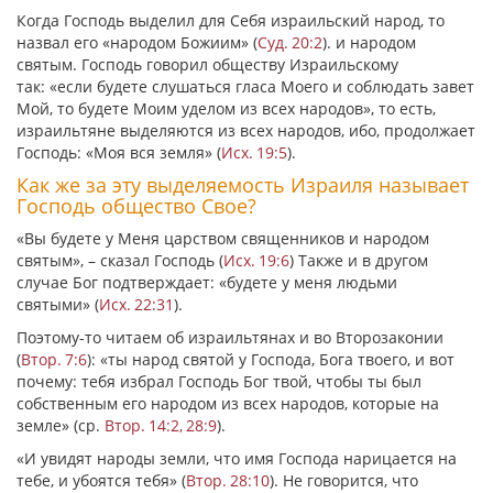
Когда Господь выделил для Себя израильский народ, то
назвал его
«народом Божиим»
(
Суд. 20:2
). и народом
святым. Господь говорил обществу Израильскому
так:
«если будете слушаться гласа Моего и соблюдать завет
Мой, то будете Моим уделом из всех народов»
, то есть,
израильтяне выделяются из всех народов, ибо, продолжает
Господь:
«Моя вся земля»
(
Исх. 19:5
).
Как же за эту выделяемость Израиля называет
Господь общество Свое?
«Вы будете у Меня царством священников и народом
святым»
, – сказал Господь (
Исх. 19:6
) Также и в другом
случае Бог подтверждает:
«будете у меня людьми
святыми»
(
Исх. 22:31
).
Поэтому-то читаем об израильтянах и во Второзаконии
(
Втор. 7:6
):
«ты народ святой у Господа, Бога твоего, и вот
почему: тебя избрал Господь Бог твой, чтобы ты был
собственным его народом из всех народов, которые на
земле»
(ср.
Втор. 14:2, 28:9
).
«И увидят народы земли, что имя Господа нарицается на
тебе, и убоятся тебя»
(
Втор. 28:10
). Не говорится, что