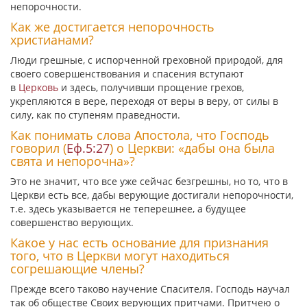
непорочности.
Как же достигается непорочность
христианами?
Люди грешные, с испорченной греховной природой, для
своего совершенствования и спасения вступают
в
Церковь
и здесь, получивши прощение грехов,
укрепляются в вере, переходя от веры в веру, от силы в
силу, как по ступеням праведности.
Как понимать слова Апостола, что Господь
говорил (
Еф.5:27
) о Церкви:
«дабы она была
свята и непорочна»
?
Это не значит, что все уже сейчас безгрешны, но то, что в
Церкви есть все, дабы верующие достигали непорочности,
т.е. здесь указывается не теперешнее, а будущее
совершенство верующих.
Какое у нас есть основание для признания
того, что в Церкви могут находиться
согрешающие члены?
Прежде всего таково научение Спасителя. Господь научал
так об обществе Своих верующих притчами. Притчею о