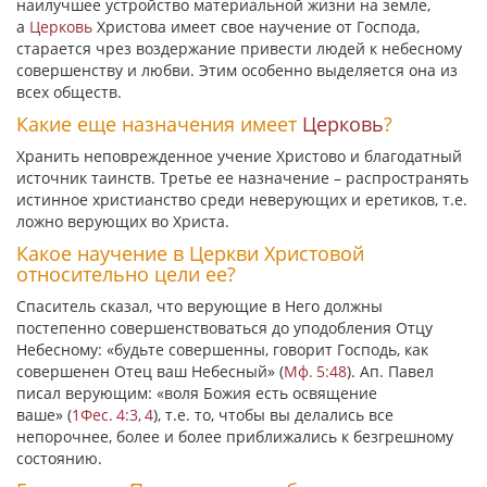
наилучшее устройство материальной жизни на земле,
а
Церковь
Христова имеет свое научение от Господа,
старается чрез воздержание привести людей к небесному
совершенству и любви. Этим особенно выделяется она из
всех обществ.
Какие еще назначения имеет
Церковь
?
Хранить неповрежденное учение Христово и благодатный
источник таинств. Третье ее назначение – распространять
истинное христианство среди неверующих и еретиков, т.е.
ложно верующих во Христа.
Какое научение в Церкви Христовой
относительно цели ее?
Спаситель сказал, что верующие в Него должны
постепенно совершенствоваться до уподобления Отцу
Небесному:
«будьте совершенны,
говорит Господь,
как
совершенен Отец ваш Небесный»
(
Мф. 5:48
). Ап. Павел
писал верующим:
«воля Божия есть освящение
ваше»
(
1Фес. 4:3, 4
), т.е. то, чтобы вы делались все
непорочнее, более и более приближались к безгрешному
состоянию.