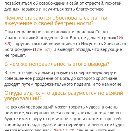
позаботиться об освобождении себя от страстей, похотей,
дурных навыков и научиться жить благочестиво.
Чем же стараются обосновать сектанты
лжеучение о своей безгрешности?
Они неправильно сопоставляют изречения Св. Ап.
Иоанна:
«всякий рожденный от Бога, не делает греха»
(
1Ин.
3:9
) – другое:
«всякий верующий, что Иисус есть Христос, от
Бога рожден»
(
1Ин. 5:1
), и выводят отсюда, что верующие
не грешат.
В чем же неправильность этого вывода?
В том, что здесь должно разуметь совершенную веру и
совершенное рождение от Бога, до которого христиане
доходят путем продолжительного подвига, и то немногие.
Откуда видно, что здесь разумеется не всякий
уверовавший?
Не всякий уверовавший может творить чудеса, а очень
немногие, усовершившиеся в вере, как сказано:
«если вы
будете иметь веру с горчичное зерно и скажете горе сей:
«перейди отсюда туда», и она перейдет; и ничего не будет
невозможного для вас»
. (
Мф 17:20
) Или еще:
«Истинно,