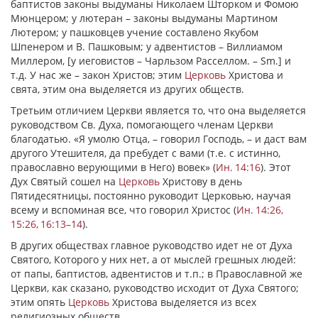
баптистов законы выдуманы Николаем Шторком и Фомою
Мюнцером; у лютеран – законы выдуманы Мартином
Лютером; у пашковцев учение составлено Якубом
Шпенером и В. Пашковым; у адвентистов – Виллиамом
Миллером, [у иеговистов – Чарльзом Расселлом. – Sm.] и
т.д. У нас же – закон Христов; этим
Церковь
Христова и
свята, этим она выделяется из других обществ.
Третьим отличием Церкви являетcя то, что она выделяется
руководством Св. Духа, помогающего членам Церкви
благодатью.
«Я умолю Отца
, – говорил Господь, –
и даст вам
другого Утешителя, да пребудет с вами
(т.е. с истинно,
православно верующими в Него)
вовек
»
(
Ин. 14:16
). Этот
Дух Святый сошел на
Церковь
Христову в день
Пятидесятницы, постоянно руководит Церковью, научая
всему и вспоминая все, что говорил Христос (
Ин. 14:26,
15:26, 16:13–14
).
В других обществах главное руководство идет не от Духа
Святого, Которого у них нет, а от мыслей грешных людей:
от папы, баптистов, адвентистов и т.п.; в Православной же
Церкви, как сказано, руководство исходит от Духа Святого;
этим опять
Церковь
Христова выделяется из всех
религиозных обществ.