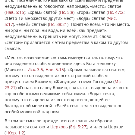
В св. Писании часто называются «святыми» и предметы
неодушевленные: говорится, например,
«место»
святое
(
Нав. 5:15
);
«храм»
святой (
Пс. 5:8
);
«гора»
святая (
Пс. 47:2
;
2Петр 1и множество других мест),
«вода»
святая (
Чис.
5:17
),
«елей»
святый (
Пс. 88:21
). Понятно всем, что ни место,
ни храм, ни гора, ни вода, ни елей, как предметы
неодушевленные, грешить не могут. Значит, слово
«святой» прилагается к этим предметам в каком-то другом
смысле.
«Место»
, называемое святым, именуется так потому, что
оно выделено особым явлением здесь Бога человеку
(Моисею –
Исх. 3:5
;
Нав. 5:15
).
«Храм»
называется святым,
потому что он выделен из всех строений особым
присутствием Божиим,
«Живущим в нем»
Господом (
Мф.
23:21
)
«Гора»
, по слову Божию, свята, т.е. выделена из всех
гор особенными великими событиями.
«Вода»
свята,
потому что выделена из всех вод освещающей ее
благодатной молитвой.
«Елей»
свят тем, что выделен он
особой молитвой над ним.
В этом же смысле прежде всего и главным образом
называется святою и
Церковь
(
Еф. 5:27
), и члены Церкви
(
1Кор. 1:2
).