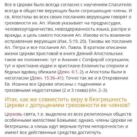
Все в Церкви было всегда согласно с научением Спасителя:
всегда в обществе верующих были согрешающие члены. И
св. Апостолы во всех своих посланиях верующим говорят о
греховности их. Ап. Иаков указывает на предрассудки,
человекоугодничество, невоздержанность языка, распри и
вражды, а цель самого послания Ап. Иакова есть взаимное
исправление верующих (Иак. 5:19, 20). Таковы же послания
Ап. Петра и все послания Ап. Павла. В кратком описании
жизни Церкви Христовой в книге Деяний Апостольских
такое же положение: тут и Анания с Сопфирой согрешили,
тут и христиане-иудеи и христиане-Еллинисты спорили и
бедных вдовиц обижали (
Деян. 6:1, 2
), и Апостолы были в
несогласии (
Деян. 15:36–41
). Точно так же и в Откровении
Ев. Иоанна все Церкви описаны с падениями и
греховными недостатками (2 и 3 глава) (
Ин. 2–3
).
Итак, как же совместить веру в безгрешность
Церкви с допущением греховности ее членов?
Церковь
свята, т.е. выделена из всех религиозных обществ
особенными милостями Божьими; однако, члены Церкви не
безгрешны, а
«лишь идут верным путем непорочности»
и
имеют все действенные средства достигнуть