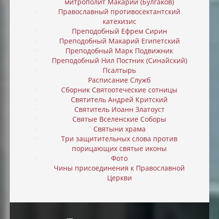
митрополит Макарий (Булгаков)
Православный противосектантский
катехизис
Преподобный Ефрем Сирин
Преподобный Макарий Египетский
Преподобный Марк Подвижник
Преподобный Нил Постник (Синайский)
Псалтырь
Расписание Служб
Сборник Святоотеческие сотницы
Святитель Андрей Критский
Святитель Иоанн Златоуст
Святые Вселенские Соборы
Святыни храма
Три защитительных слова против
порицающих святые иконы
Фото
Чины присоединения к Православной
Церкви