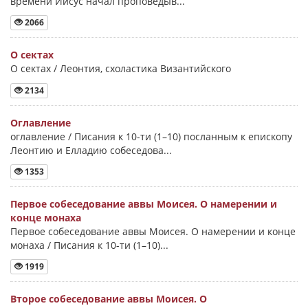
времени Иисус начал проповедыв...
2066
О сектах
О сектах / Леонтия, схоластика Византийского
2134
Оглавление
оглавление / Писания к 10-ти (1–10) посланным к епископу
Леонтию и Елладию собеседова...
1353
Первое собеседование аввы Моисея. О намерении и
конце монаха
Первое собеседование аввы Моисея. О намерении и конце
монаха / Писания к 10-ти (1–10)...
1919
Второе собеседование аввы Моисея. О