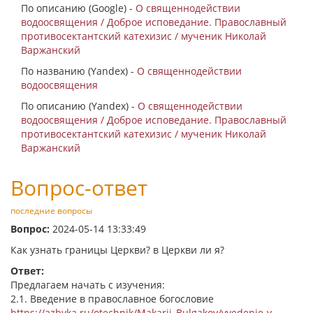
По описанию (Google) -
О священнодействии
водоосвящения / Доброе исповедание. Православный
противосектантский катехизис / мученик Николай
Варжанский
По названию (Yandex) -
О священнодействии
водоосвящения
По описанию (Yandex) -
О священнодействии
водоосвящения / Доброе исповедание. Православный
противосектантский катехизис / мученик Николай
Варжанский
Вопрос-ответ
последние вопросы
Вопрос:
2024-05-14 13:33:49
Как узнать границы Церкви? в Церкви ли я?
Ответ:
Предлагаем начать с изучения:
2.1. Введение в православное богословие
https://azbyka.ru/otechnik/Makarij_Bulgakov/vvedenie-v-