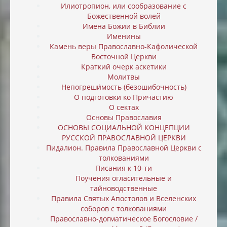
Илиотропион, или cообразование с
Божественной волей
Имена Божии в Библии
Именины
Камень веры Православно-Кафолической
Восточной Церкви
Краткий очерк аскетики
Молитвы
Непогреши́мость (безошибочность)
О подготовки ко Причастию
О сектах
Основы Православия
ОСНОВЫ СОЦИАЛЬНОЙ КОНЦЕПЦИИ
РУССКОЙ ПРАВОСЛАВНОЙ ЦЕРКВИ
Пидалион. Правила Православной Церкви с
толкованиями
Писания к 10-ти
Поучения огласительные и
тайноводственные
Правила Святых Апостолов и Вселенских
соборов с толкованиями
Православно-догматическое Богословие /