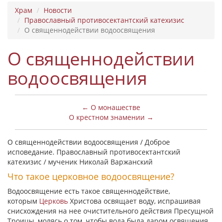
Храм
Новости
Православный противосектантский катехизис
О священнодействии водоосвящения
О священнодействии
водоосвящения
← О монашестве
О крестном знамении →
О священнодействии водоосвящения / Доброе
исповедание. Православный противосектантский
катехизис / мученик Николай Варжанский
Что такое церковное водоосвящение?
Водоосвящение есть такое священнодействие,
которым
Церковь
Христова освящает воду, испрашивая
снисхождения на нее очистительного действия Пресущной
Троицы, молясь о том, чтобы вода была даром освящения,