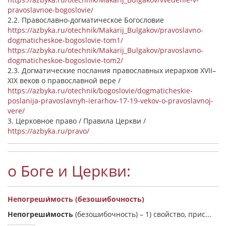
pravoslavnoe-bogoslovie/
2.2. Православно-догматическое Богословие
https://azbyka.ru/otechnik/Makarij_Bulgakov/pravoslavno-
dogmaticheskoe-bogoslovie-tom1/
https://azbyka.ru/otechnik/Makarij_Bulgakov/pravoslavno-
dogmaticheskoe-bogoslovie-tom2/
2.3. Догматические послания православных иерархов XVII–
XIX веков о православной вере /
https://azbyka.ru/otechnik/bogoslovie/dogmaticheskie-
poslanija-pravoslavnyh-ierarhov-17-19-vekov-o-pravoslavnoj-
vere/
3. Церковное право / Правила Церкви /
https://azbyka.ru/pravo/
о Боге и Церкви:
Непогреши́мость (безошибочность)
Непогреши́мость
(безошибочность) –
1) свойство, прис...