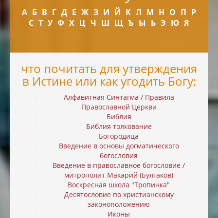
А
Б
В
Г
Д
Е
Ж
З
И
Й
К
Л
М
Н
О
П
Р
С
Т
У
Ф
Х
Ц
Ч
Ш
Щ
Ъ
Ы
Ь
Э
Ю
Я
что почитать для утверждения
в Истине или как угодить Богу:
Алфавитная Синтагма / Правила
Православной Церкви
Библия
Библия толкование
Богородица
Введение в основы догматического
богословия
Введение в православное богословие /
митрополит Макарий (Булгаков)
Воскресная школа "Тропинка"
Десятословие по христианскому
законоположению
Иконы