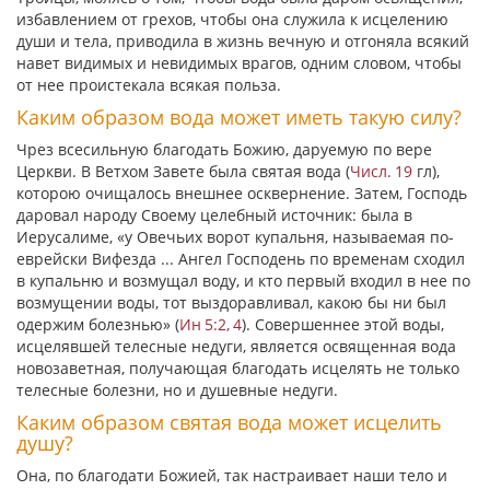
избавлением от грехов, чтобы она служила к исцелению
души и тела, приводила в жизнь вечную и отгоняла всякий
навет видимых и невидимых врагов, одним словом, чтобы
от нее проистекала всякая польза.
Каким образом вода может иметь такую силу?
Чрез всесильную благодать Божию, даруемую по вере
Церкви. В Ветхом Завете была святая вода (
Числ. 19
гл),
которою очищалось внешнее осквернение. Затем, Господь
даровал народу Своему целебный источник: была в
Иерусалиме,
«у Овечьих ворот купальня, называемая по-
еврейски Вифезда ... Ангел Господень по временам сходил
в купальню и возмущал воду, и кто первый входил в нее по
возмущении воды, тот выздоравливал, какою бы ни был
одержим болезнью»
(
Ин 5:2, 4
). Совершеннее этой воды,
исцелявшей телесные недуги, является освященная вода
новозаветная, получающая благодать исцелять не только
телесные болезни, но и душевные недуги.
Каким образом святая вода может исцелить
душу?
Она, по благодати Божией, так настраивает наши тело и