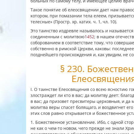
больных по самому телу, и имеющее целию враче
Такое понятие об елеосвящении дает нам право
котором, при помазании тела елеем, призывает
телесные» (Простр. хр. катих. ч. 1, чл. 10).
Это таинство издревле называлось и называется
соединенным с молитвою
1452
; в нашем отечест
соборованием в соответствие тому, что соверш
собственно в римской Церкви, каковы: последне
позднейшего происхождения и, как увидим, не с
§ 230. Божестве
Елеосвящения
I. О таинстве Елеосвящения со всею ясностию гов
злостраждет ли кто в вас; да молитву деет: благо
в вас; да призовет пресвитеры церковныя, и да 
молитва веры спасет болящаго, и воздвигнет его
этих слов равно открывается и божественное уст
1. Божественное установление. Ибо, с одной сто
не как о чем-то новом, чего прежде не знали Хри