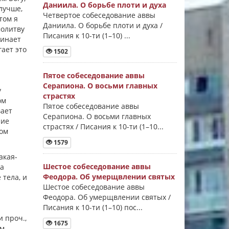
Даниила. О борьбе плоти и духа
лучше,
Четвертое собеседование аввы
том я
Даниила. О борьбе плоти и духа /
молитву
Писания к 10-ти (1–10) ...
минает
гает это
1502
Пятое собеседование аввы
Серапиона. О восьми главных
у
страстях
ом
Пятое собеседование аввы
вает
Серапиона. О восьми главных
ние
страстях / Писания к 10-ти (1–10...
лом
1579
акая-
Шестое собеседование аввы
ва
Феодора. Об умерщвлении святых
 тела, и
Шестое собеседование аввы
Феодора. Об умерщвлении святых /
Писания к 10-ти (1–10) пос...
и проч.,
1675
ем