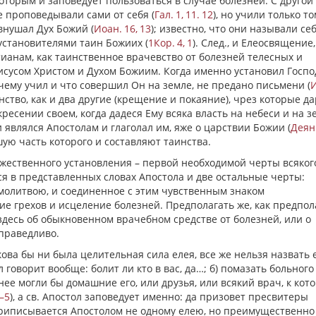
торым и заповедует пользоваться в случае болезней. С другой
е проповедывали сами от себя (
Гал. 1, 11. 12
), но учили только то
 внушал Дух Божий (
Иоан. 16, 13
); известно, что они называли се
установителями таин Божиих (
1Кор. 4, 1
). След., и Елеосвящение,
тианам, как таинственное врачевство от болезней телесных и
сусом Христом и Духом Божиим. Когда именно установил Госпо
 чему учил и что совершил Он на земле, не предано письмени (
инство, как и два другие (крещение и покаяние), чрез которые д
ресении своем, когда дадеся Ему всяка власть на небеси и на з
 являлся Апостолам и глаголал им, яже о царствии Божии (
Деян.
шую часть которого и составляют таинства.
Божественного установления – первой необходимой черты всяког
я в представленных словах Апостола и две остальные черты:
молитвою, и соединенное с этим чувственным знаком
ие грехов и исцеление болезней. Предполагать же, как предпо
т здесь об обыкновенном врачебном средстве от болезней, или о
праведливо.
кова бы ни была целительная сила елея, все же нельзя назвать 
 говорит вообще: болит ли кто в вас, да…; б) помазать больного
ее могли бы домашние его, или друзья, или всякий врач, к кот
1–5
), а св. Апостол заповедует именно: да призовет пресвитеры
 приписывается Апостолом не одному елею, но преимущественно