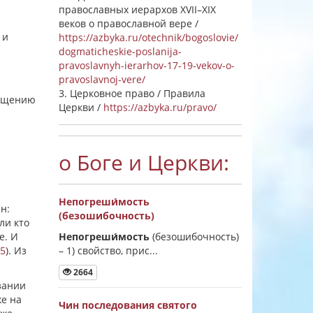
православных иерархов XVII–XIX
веков о православной вере /
 и
https://azbyka.ru/otechnik/bogoslovie/
dogmaticheskie-poslanija-
pravoslavnyh-ierarhov-17-19-vekov-o-
pravoslavnoj-vere/
3. Церковное право / Правила
вящению
Церкви /
https://azbyka.ru/pravo/
о Боге и Церкви:
Непогреши́мость
н:
(безошибочность)
ли кто
е. И
Непогреши́мость
(безошибочность)
15
). Из
–
1) свойство, прис...
2664
зании
же на
Чин последования святого