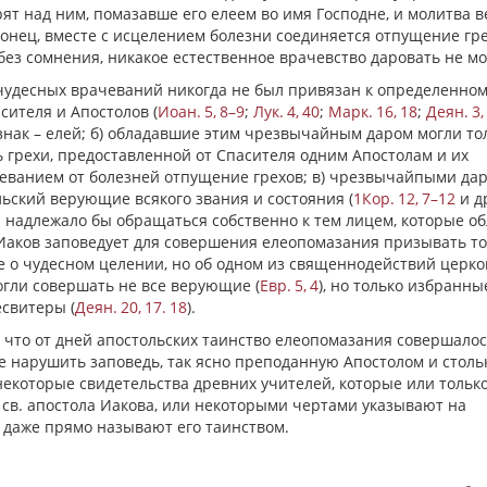
ят над ним, помазавше его елеем во имя Господне, и молитва 
аконец, вместе с исцелением болезни соединяется отпущение гре
, без сомнения, никакое естественное врачевство даровать не мо
 чудесных врачеваний никогда не был привязан к определенно
сителя и Апостолов (
Иоан. 5, 8–9
;
Лук. 4, 40
;
Марк. 16, 18
;
Деян. 3, 
 знак – елей; б) обладавшие этим чрезвычайным даром могли то
ь грехи, предоставленной от Спасителя одним Апостолам и их
ачеванием от болезней отпущение грехов; в) чрезвычайпыми да
ольский верующие всякого звания и состояния (
1Кор. 12, 7–12
и др
 надлежало бы обращаться собственно к тем лицем, которые о
. Иаков заповедует для совершения елеопомазания призывать т
е о чудесном целении, но об одном из священнодействий церко
огли совершать не все верующие (
Евр. 5, 4
), но только избранны
есвитеры (
Деян. 20, 17. 18
).
, что от дней апостольских таинство елеопомазания совершалос
ее нарушить заповедь, так ясно преподанную Апостолом и столь
екоторые свидетельства древних учителей, которые или тольк
св. апостола Иакова, или некоторыми чертами указывают на
и даже прямо называют его таинством.