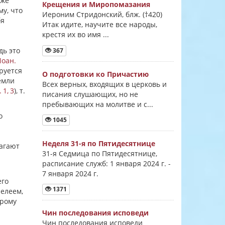
 же
Крещения и Миропомазания
му, что
Иероним Стридонский, блж. (†420)
бя
Итак идите, научите все народы,
крестя их во имя ...
дь это
367
Иоан.
аруется
О подготовки ко Причастию
емли
Всех верных, входящих в церковь и
 1, 3
), т.
писания слушающих, но не
пребывающих на молитве и с...
о
1045
Неделя 31-я по Пятидесятнице
лагают
31-я Седмица по Пятидесятнице,
расписание служб: 1 января 2024 г. -
7 января 2024 г.
его
1371
 елеем,
орому
Чин последования исповеди
Чин последования исповеди