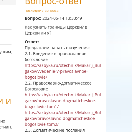
Вопрос-ответ
последние вопросы
Вопрос:
2024-05-14 13:33:49
Как узнать границы Церкви? в
Церкви ли я?
Ответ:
Предлагаем начать с изучения:
дущим,
2.1. Введение в православное
богословие
https://azbyka.ru/otechnik/Makarij_Bul
gakov/vvedenie-v-pravoslavnoe-
bogoslovie/
2.2. Православно-догматическое
Богословие
https://azbyka.ru/otechnik/Makarij_Bul
и и
gakov/pravoslavno-dogmaticheskoe-
bogoslovie-tom1/
https://azbyka.ru/otechnik/Makarij_Bul
gakov/pravoslavno-dogmaticheskoe-
них
bogoslovie-tom2/
стиан,
2.3. Догматические послания