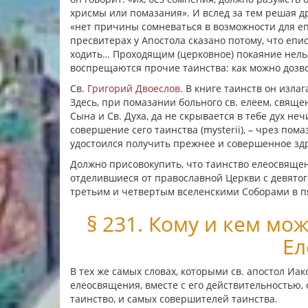
хрисмы или помазания». И вслед за тем решая д
«нет причины сомневаться в возможности для еп
пресвитерах у Апостола сказано потому, что епи
ходить… Проходящим (церковное) покаяние нельз
воспрещаются прочие таинства: как можно дозво
Св.
Григорий Двоеслов
. В книге таинств он изл
Здесь, при помазании больного св. елеем, свяще
Сына и Св. Духа, да не скрывается в тебе дух неч
совершение сего таинства (mysterii), – чрез пом
удостоился получить прежнее и совершенное зд
Должно присовокупить, что таинство елеосвящен
отделившиеся от православной Церкви с девятог
третьим и четвертым вселенскими Соборами в п
§ 231. Кому и кем мо
Ел
В тех же самых словах, которыми св. апостол Иа
елеосвящения, вместе с его действительностью, 
таинство, и самых совершителей таинства.