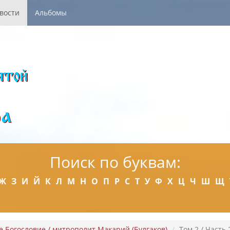
вости
Альбомы
Поиск по буквам:
Ж
З
И
Й
К
Л
М
Н
О
П
Р
С
Т
У
Ф
Х
Ц
Ч
Ш
Щ
 Богословие / митрополит Макарий (Булгаков)
Том 2 / Часть 