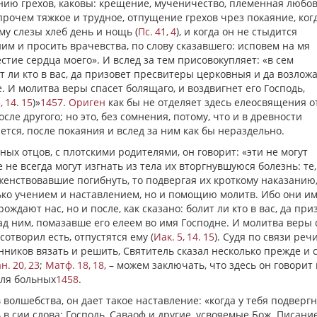
нию грехов, каковы: крещение, мученичество, племенная любов
впрочем тяжкое и трудное, отпущение грехов чрез покаяние, ког
у слезы хлеб день и нощь (
Пс. 41, 4
), и когда он не стыдится
им и просить врачевства, по слову сказавшего: исповем на мя
стие сердца моего». И вслед за тем присовокупляет: «в сем
ит ли кто в вас, да призовет пресвитеры церковныя и да возложа
. И молитва веры спасет болящаго, и воздвигнет его Господь,
, 14. 15
)»
1457
.
Ориген
как бы не отделяет здесь елеосвящения о
ле другого; но это, без сомнения, потому, что и в древности
тся, после покаяния и вслед за ним как бы нераздельно.
ных отцов, с плотскими родителями, он говорит: «эти не могут
 не всегда могут изгнать из тела их вторгнувшуюся болезнь: те,
женствовавшие погибнуть, то подвергая их кроткому наказанию,
ько учением и наставлением, но и помощию молитв. Ибо они и
рождают нас, но и после, как сказано: болит ли кто в вас, да при
ад ним, помазавше его елеем во имя Господне. И молитва веры 
сотворил есть, отпустятся ему (
Иак. 5, 14. 15
). Судя по связи реч
енников вязать и решить, Святитель сказал несколько прежде и 
н. 20, 23
;
Матф. 18, 18
, – можем заключать, что здесь он говорит
для больных
1458
.
волшебства, он дает такое наставление: «когда у тебя подверг
 в сии слова: Господь, Саваоф и другие, усвояемые Бож. Писание