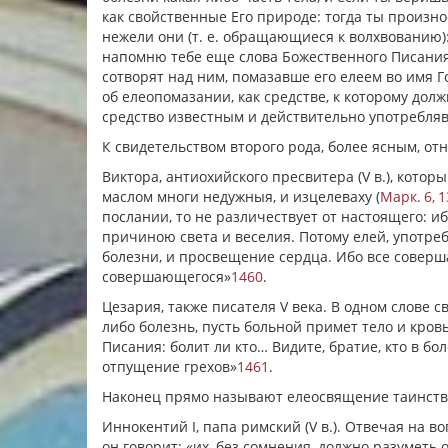
как свойственные Его природе: тогда ты произно
нежели они (т. е. обращающиеся к волхвованию):
напомню тебе еще слова Божественного Писания: 
сотворят над ним, помазавше его елеем во имя Г
об елеопомазании, как средстве, к которому долж
средство известным и действительно употребля
К свидетельством второго рода, более ясным, отн
Виктора, антиохийского пресвитера (V в.), котор
маслом многи недужныя, и изцелеваху (
Марк. 6, 1
послании, то не различествует от настоящего: иб
причиною света и веселия. Потому елей, употреб
болезни, и просвещение сердца. Ибо все совер
совершающегося»
1460
.
Цезария, также писателя V века. В одном слове св
либо болезнь, пусть больной примет тело и кров
Писания: болит ли кто… Видите, братие, кто в бо
отпущение грехов»
1461
.
Наконец прямо называют елеосвящение таинств
Иннокентий I, папа римский (V в.). Отвечая на во
он говорит: «их, без сомнения, должно разуметь