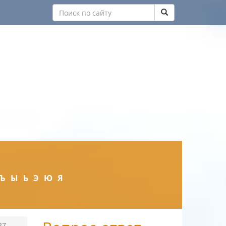
Ъ
Ы
Ь
Э
Ю
Я
27