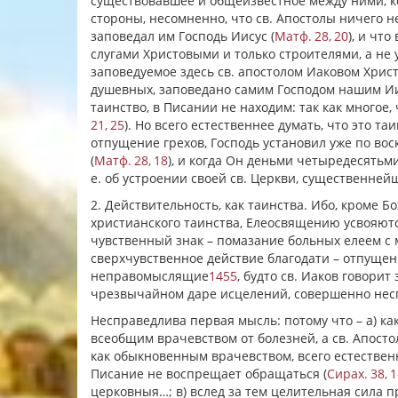
существовавшее и общеизвестное между ними, ко
стороны, несомненно, что св. Апостолы ничего н
заповедал им Господь Иисус (
Матф. 28, 20
), и что
слугами Христовыми и только строителями, а не 
заповедуемое здесь св. апостолом Иаковом Хрис
душевных, заповедано самим Господом нашим Ии
таинство, в Писании не находим: так как многое,
21, 25
). Но всего естественнее думать, что это та
отпущение грехов, Господь установил уже по воск
(
Матф. 28, 18
), и когда Он деньми четыредесятьми
е. об устроении своей св. Церкви, существенней
2. Действительность, как таинства. Ибо, кроме 
христианского таинства, Елеосвящению усвояютс
чувственный знак – помазание больных елеем с 
сверхчувственное действие благодати – отпущен
неправомыслящие
1455
, будто св. Иаков говори
чрезвычайном даре исцелений, совершенно нес
Несправедлива первая мысль: потому что – а) ка
всеобщим врачевством от болезней, а св. Апостол
как обыкновенным врачевством, всего естественн
Писание не воспрещает обращаться (
Сирах. 38, 
церковныя…; в) вслед за тем целительная сила