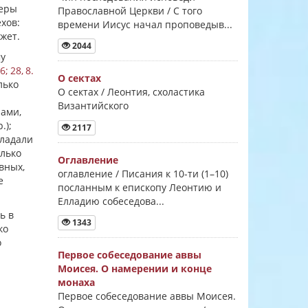
веры
Православной Церкви / С того
хов:
времени Иисус начал проповедыв...
жет.
2044
му
6; 28, 8.
О сектах
лько
О сектах / Леонтия, схоластика
Византийского
рами,
.);
2117
бладали
олько
Оглавление
вных,
оглавление / Писания к 10-ти (1–10)
е
посланным к епископу Леонтию и
Елладию собеседова...
ь в
1343
ко
о
Первое собеседование аввы
Моисея. О намерении и конце
монаха
Первое собеседование аввы Моисея.