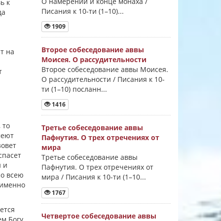
О намерении и конце монаха /
ь к
Писания к 10-ти (1–10)...
да
1909
Второе собеседование аввы
т на
Моисея. О рассудительности
Второе собеседование аввы Моисея.
т
О рассудительности / Писания к 10-
ти (1–10) посланн...
1416
 то
Третье собеседование аввы
меют
Пафнутия. О трех отречениях от
зовет
мира
спасет
Третье собеседование аввы
и и
Пафнутия. О трех отречениях от
со всею
мира / Писания к 10-ти (1–10...
 именно
1767
нется
Четвертое собеседование аввы
м Богу,