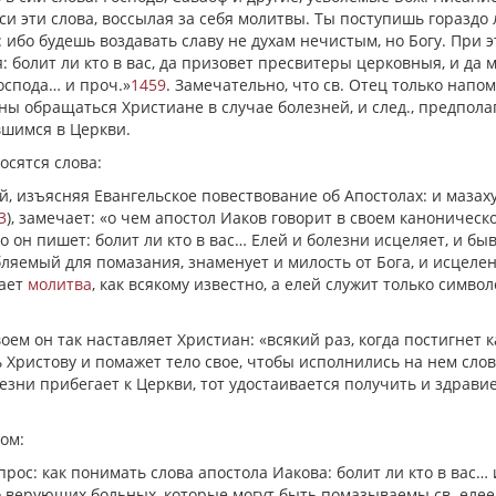
си эти слова, воссылая за себя молитвы. Ты поступишь гораздо 
 ибо будешь воздавать славу не духам нечистым, но Богу. При э
болит ли кто в вас, да призовет пресвитеры церковныя, и да 
оспода… и проч.»
1459
. Замечательно, что св. Отец только напо
ны обращаться Христиане в случае болезней, и след., предпола
вшимся в Церкви.
осятся слова:
ый, изъясняя Евангельское повествование об Апостолах: и мазах
3
), замечает: «о чем апостол Иаков говорит в своем каноническ
о он пишет: болит ли кто в вас… Елей и болезни исцеляет, и бы
ляемый для помазания, знаменует и милость от Бога, и исцеле
шает
молитва
, как всякому известно, а елей служит только симво
оем он так наставляет Христиан: «всякий раз, когда постигнет к
ь Христову и помажет тело свое, чтобы исполнились на нем сло
лезни прибегает к Церкви, тот удостаивается получить и здравие
ом:
прос: как понимать слова апостола Иакова: болит ли кто в вас… 
 о верующих больных, которые могут быть помазываемы св. еле