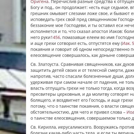
Оригена
. Перечислив разные средства к отпуще
Богу и под., он продолжает: «есть еще седьмое, 
грешник омывает слезами ложе свое, и бывают ем
исповедать грех свой пред священником Господн
беззаконие мое Господеви, и ты оставил еси нече
исполняется и то, что сказал апостол Иаков: бол
него руки
1456
, помазавше елеем во имя Господне
и
аще
грехи сотворил есть, отпустятся ему (
Иак. 5
покаяния и говорит об одном непосредственно пос
елеосвящение совершалось, как доныне совершае
Св. Златоуста. Сравнивая священников, как духов
защитить детей своих и от телесной смерти, даже
напротив, часто спасали болезненные души, дол
удерживая при самом начале от падения, не тол
власть отпущать грехи не только тогда, когда воз
пресвитеры церковныя, и да молитву сотворят н
болящего, и воздвигнет его Господь, и
аще
грехи 
потому, что о таинстве покаяния, о власти свящ
обстоятельностию, для чего и привел слова –
Иоа
о таинстве елеосвящения, совершаемом только 
Св. Кирилла, иерусалимского. Вооружаясь против 
болезни какая-либо часть тела, и если ты веришь