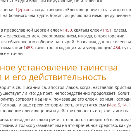
вать не одни болезни их духовные, но и телесные.
славная
Церковь
, когда говорит: «Елеосвящение есть таинство, в
ся на больного благодать Божия, исцеляющая немощи душевные
 в православной Церкви елеем
1450
, святым елеем
1451
, елеем,
ве – елеосвящением, елеопомазанием, иногда, в просторечии,
ается обыкновенно собором пастырей. Названия, данные елеос
е помазание
1453
, таинство отходящих или умирающих
1454
, суть
овсем точны.
нное установление таинства
 и его действительность
орит в св. Писании св. апостол Иаков, когда, наставляя Христиа
душествует ли кто; да поет, непосредственно продолжает: болит 
молитву сотворят над ним, помазавше его елеем, во имя Господн
 Господь: и
аще
грехи сотворил есть, отпустятся ему (
Иак. 5, 14. 
ановление елеосвящения и действительность его, как таинства.
роны, очевидно из связи речи, что апостол говорит об елеопома
стиане, а только указывает им на это врачебное средство, как у