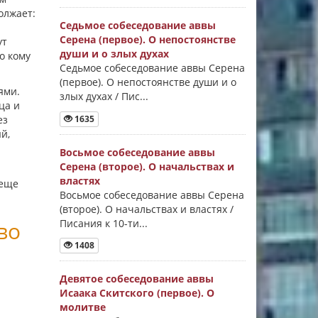
олжает:
Седьмое собеседование аввы
Серена (первое). О непостоянстве
ут
души и о злых духах
о кому
Седьмое собеседование аввы Серена
(первое). О непостоянстве души и о
ями.
злых духах / Пис...
ца и
1635
ез
й,
Восьмое собеседование аввы
Серена (второе). О начальствах и
властях
 еще
Восьмое собеседование аввы Серена
(второе). О начальствах и властях /
Писания к 10-ти...
во
1408
Девятое собеседование аввы
Исаака Скитского (первое). О
молитве