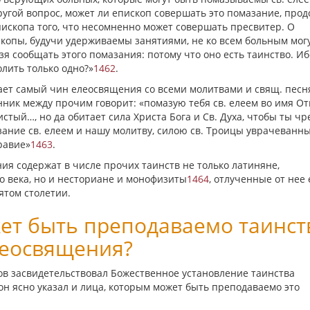
ругой вопрос, может ли епископ совершать это помазание, прод
ископа того, что несомненно может совершать пресвитер. О
скопы, будучи удерживаемы занятиями, не ко всем больным мог
я сообщать этого помазания: потому что оно есть таинство. Иб
лить только одно?»
1462
.
агает самый чин елеосвящения со всеми молитвами и свящ. песн
нник между прочим говорит: «помазую тебя св. елеем во имя От
истый…, но да обитает сила Христа Бога и Св. Духа, чтобы ты чр
азание св. елеем и нашу молитву, силою св. Троицы уврачеванны
равие»
1463
.
ия содержат в числе прочих таинств не только латиняне,
о века, но и несториане и монофизиты
1464
, отлученные от нее
ятом столетии.
жет быть преподаваемо таинст
еосвящения?
ков засвидетельствовал Божественное установление таинства
он ясно указал и лица, которым может быть преподаваемо это