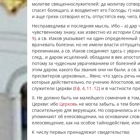
молитве священнослужителей: да молитву сотвор
спасет болящаго, и воздвигнет его Господь; г) н
и
аще
грехи сотворил есть, отпустятся ему, чего
Несправедлива и последняя мысль. Ибо – а) дар
чувственному знаку, как известно из истории Спа
9
), а св. Иаков указывает на один определенный
врачевать болезни, но не имели власти отпущат
преемникам, а св. Иаков соединяет здесь с увр
след., и даром исцелений, обладали в век апост
потому за чудесным уврачеванием от болезней и
этим даром, какого бы звания они ни были, а св
пресвитеров церковных… Явно, что здесь речь н
которые действительно, по учению Апостолов, м
служители Церкви (
Еф. 4, 11. 12
) и в частности пр
II. Не должно быть ни малейшего сомнения в том
Церкви: ибо
Церковь
не могла забыть, а тем бол
спасительную для верующих. Но сохранились и н
упоминают об елеосвящении, на основании слов 
елеосвящение, как на особое тайнодействие, ил
К числу первых принадлежат свидетельства: