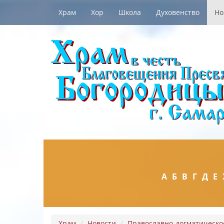
Храм
Хор
Школа
Духовенство
Но
А
Б
В
Г
Д
Е
Храм
Новости
Православно-догматическое