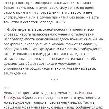
от веры лиц, приемлющих таинства, так что таинство
бывает таинством и имеет свою силу только во время
самого принятия и употребления его с верою, а вне
употребления, или в случае принятия без веры, не есть
таинство и остается бесплодным
852
.
I. Чтобы видеть, в возможной ясности и полноте, всю
справедливость православного учения о таинствах и
несправедливость исчисленных здесь ложных мнений, мы
раскроем сначала учение
о каждом таинстве порознь
,
обращая внимание, где нужно, и на частные заблуждения
относительно того или другого таинства, здесь не
исчисленные; а потом, на основании этих частностей,
сделаем уже
общие замечания о таинствах
, в
опровержение общих касательно их, указанных здесь,
заблуждений.
* * *
839
Нельзя не припомнить здесь замечания св.
Иоанна
Златоуста
: «Христос не предал нам ничего чувственного,
но все духовное, только в чувственных вещах. Так и в
крещении чрез чувственную вещь – воду сообщается дар,