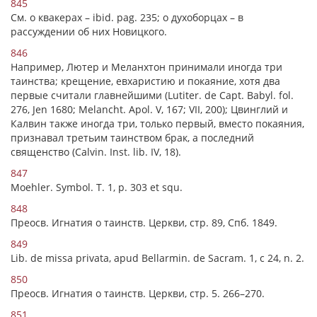
845
См. o квакерах – ibid. pag. 235; o духоборцах – в
рассуждении об них Новицкого.
846
Например, Лютер и Меланхтон принимали иногда три
таинства; крещение, евхаристию и покаяние, хотя два
первые считали главнейшими (Lutiter. de Capt. Babyl. fol.
276, Jen 1680; Melancht. Apol. V, 167; VII, 200); Цвинглий и
Калвин также иногда три, только первый, вместо покаяния,
признавал третьим таинством брак, а последний
священство (Calvin. Inst. lib. IV, 18).
847
Moehler. Symbol. T. 1, p. 303 et squ.
848
Пpeocв. Игнатия o таинств. Церкви, стр. 89, Спб. 1849.
849
Lib. de missa privata, apud Bellarmin. de Sacram. 1, c 24, n. 2.
850
Преосв. Игнатия o таинств. Церкви, стр. 5. 266–270.
851