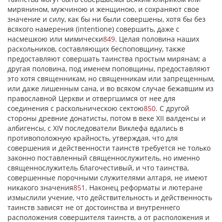
мирянином, мужчиною и женщиною, и сохраняют свое
значение и силу, как бы ни были совершены, хотя бы без
всякого намерения (intentione) совершить, даже с
насмешкою или мимически
849
. Целая половина наших
раскольников, составляющих беспоповщину, также
предоставляют совершать таинства простым мирянам; а
другая половина, под именем поповщины, предоставляют
это хотя священникам, но священникам или запрещенным,
или даже лишенным сана, и во всяком случае бежавшим из
православной Церкви и отвергшимся от нее для
соединения с раскольническою сектою
850
. С другой
стороны древние донатисты, потом в веке XII валденсы и
албигенсы, с XIV последователи Виклефа вдались в
противоположную крайность, утверждая, что для
совершения и действенности таинств требуется не только
законно поставленный священнослужитель, но именно
священнослужитель благочестивый, и что таинства,
совершенные порочными служителями алтаря, не имеют
никакого значения
851
. Наконец реформаты и лютеране
измыслили учение, что действительность и действенность
таинств зависят не от достоинства и внутреннего
расположения совершителя таинств, а от расположения и