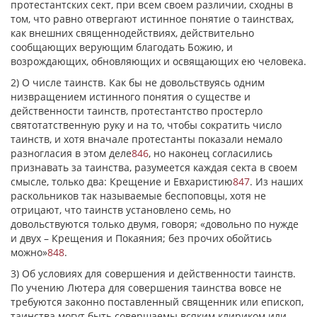
протестантских сект, при всем своем различии, сходны в
том, что равно отвергают истинное понятие о таинствах,
как внешних священнодействиях, действительно
сообщающих верующим благодать Божию, и
возрождающих, обновляющих и освящающих ею человека.
2) О числе таинств. Как бы не довольствуясь одним
низвращением истинного понятия о существе и
действенности таинств, протестантство простерло
святотатственную руку и на то, чтобы сократить число
таинств, и хотя вначале протестанты показали немало
разногласия в этом деле
846
, но наконец согласились
признавать за таинства, разумеется каждая секта в своем
смысле, только два: Крещение и Евхаристию
847
. Из наших
раскольников так называемые беспоповцы, хотя не
отрицают, что таинств установлено семь, но
довольствуются только двумя, говоря; «довольно по нужде
и двух – Крещения и Покаяния; без прочих обойтись
можно»
848
.
3) Об условиях для совершения и действенности таинств.
По учению Лютера для совершения таинства вовсе не
требуются законно поставленный священник или епископ,
таинства могут быть совершаемы всяким клириком или