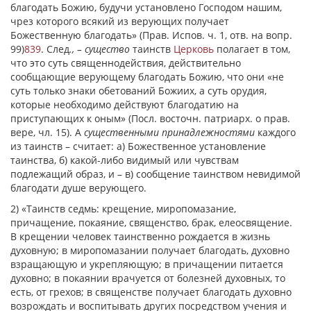
благодать Божию, будучи установлено Господом нашим,
чрез которого всякий из верующих получает
Божественную благодать» (Прав. Испов. ч. 1, отв. на вопр.
99)
839
. След
., – существо
таинств
Церковь
полагает в том,
что это суть священнодействия, действительно
сообщающие верующему благодать Божию, что они «не
суть только знаки обетований Божиих, а суть орудия,
которые необходимо действуют благодатию на
приступающих к оным» (Посл. восточн. патриарх. о прав.
вере, чл. 15). А
существенными принадлежностями
каждого
из таинств – считает: а) Божественное установление
таинства, б) какой-либо видимый или чувствам
подлежащий образ, и – в) сообщение таинством невидимой
благодати душе верующего.
2) «Таинств седмь: крещение, миропомазание,
причащение, покаяние, священство, брак, елеосвящение.
В крещении человек таинственно рождается в жизнь
духовную; в миропомазании получает благодать, духовно
взращающую и укрепляющую; в причащении питается
духовно; в покаянии врачуется от болезней духовных, то
есть, от грехов; в священстве получает благодать духовно
возрождать и воспитывать других посредством учения и