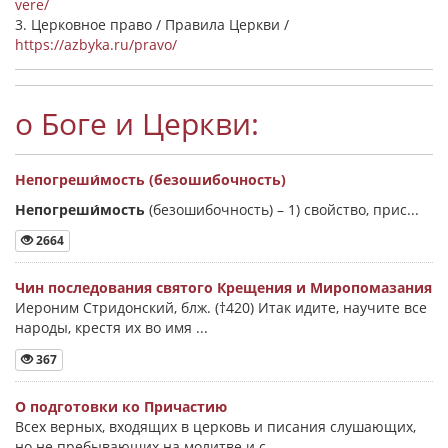
vere/
3. Церковное право / Правила Церкви /
https://azbyka.ru/pravo/
о Боге и Церкви:
Непогреши́мость (безошибочность)
Непогреши́мость
(безошибочность) –
1) свойство, прис...
2664
Чин последования святого Крещения и Миропомазания
Иероним Стридонский, блж. (†420) Итак идите, научите все
народы, крестя их во имя ...
367
О подготовки ко Причастию
Всех верных, входящих в церковь и писания слушающих,
но не пребывающих на молитве и с...