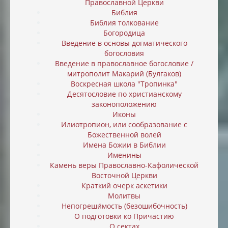
Православной Церкви
Библия
Библия толкование
Богородица
Введение в основы догматического
богословия
Введение в православное богословие /
митрополит Макарий (Булгаков)
Воскресная школа "Тропинка"
Десятословие по христианскому
законоположению
Иконы
Илиотропион, или cообразование с
Божественной волей
Имена Божии в Библии
Именины
Камень веры Православно-Кафолической
Восточной Церкви
Краткий очерк аскетики
Молитвы
Непогреши́мость (безошибочность)
О подготовки ко Причастию
О сектах