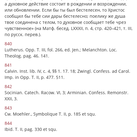
а духовное действие состоит в рождении и возрождении,
или обновлении. Если бы ты был бестелесен, то Христос
сообщил бы тебе сии дары бестелесно;
поелику
же душа
твое соединена с телом, то духовное сообщает тебе чрез
чувственное» (на Матф. бесед. LXXXII, п. 4, стр. 420–421, т. III,
по русск. перев.).
840
Lutherus. Opp. Т. III, fol. 266, ed. Jen.; Melanchton. Loc.
Theolog. pag. 46. 141.
841
Calvin. Inst. lib. IV, c. 4, §§ 1. 17. 18; Zwingl. Confess. ad Carol.
Imp. in Opp. T. II, p. 477. 511.
842
Socinian. Catech. Racow. VI, 3; Arminian. Confess. Remonstr.
XXII, 3.
843
См. Moehler., Symbolique T. II, p. 185 et squ.
844
Ibid. T. II, pag. 330 et squ.