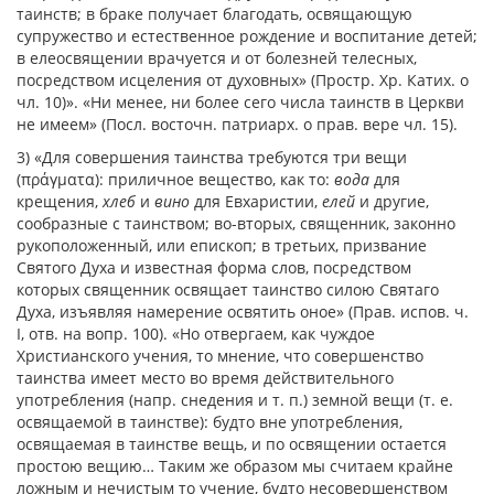
таинств; в браке получает благодать, освящающую
супружество и естественное рождение и воспитание детей;
в елеосвящении врачуется и от болезней телесных,
посредством исцеления от духовных» (Простр. Хр. Катих. о
чл. 10)». «Ни менее, ни более сего числа таинств в Церкви
не имеем» (Посл. восточн. патриарх. о прав. вере чл. 15).
3) «Для совершения таинства требуются три вещи
(
πράγματα
): приличное вещество, как то:
вода
для
крещения,
хлеб
и
вино
для Евхаристии,
елей
и другие,
сообразные с таинством; во-вторых, священник, законно
рукоположенный, или епископ; в третьих, призвание
Святого Духа и известная форма слов, посредством
которых священник освящает таинство силою Святаго
Духа, изъявляя намерение освятить оное» (Прав. испов. ч.
I, отв. на вопр. 100). «Но отвергаем, как чуждое
Христианского учения, то мнение, что совершенство
таинства имеет место во время действительного
употребления (напр. снедения и т. п.) земной вещи (т. е.
освящаемой в таинстве): будто вне употребления,
освящаемая в таинстве вещь, и по освящении остается
простою вещию… Таким же образом мы считаем крайне
ложным и нечистым то учение, будто несовершенством