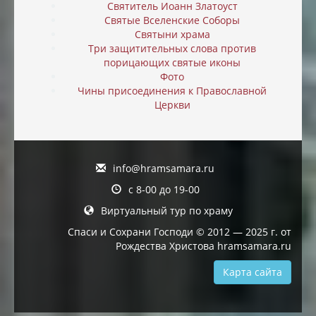
Святитель Иоанн Златоуст
Святые Вселенские Соборы
Святыни храма
Три защитительных слова против
порицающих святые иконы
Фото
Чины присоединения к Православной
Церкви
info@hramsamara.ru
с 8-00 до 19-00
Виртуальный тур по храму
Спаси и Сохрани Господи © 2012 — 2025 г. от
Рождества Христова hramsamara.ru
Карта сайта