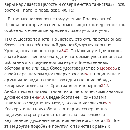
веры нарушается целость и совершенство таинства» (Посл.
восточн. патр. о прав. вере чл. 15).
I. В противоположность этому учению Православной
Церкви некоторые из неправомыслящих как в древние, так
особенно в новейшие времена ложно учили и учат:
1) О существе таинств. По Лютеру, это суть простые знаки
божественных обетований для возбуждения веры во
Христа, отпушающего грехи
840
. По Калвину и Цвинглию –
знаки Божественной благодати, которыми удостоверяется
избранный в полученной им вере и Божественных
обетованиях, или еще более удостоверяет всю
Церковь
в
своей вере, нежели удостоверяется сам
841
. Социниане и
арминиане видят в таинствах одни внешние обряды,
которыми отличаются Христиане от иноверцев
842
.
Анабаптисты считают таинства аллегорическимя знаками
духовной жизни
843
. Сведенборгиане – символами
взаимного соединения между Богом и человеком
844
.
Квакеры и наши духоборцы, отвергая совершенно
видимую сторону таинств, признают их только за
внутренние, духовные действия небесного света
845
. Все
эти и другие подобные понятия о таинствах разных