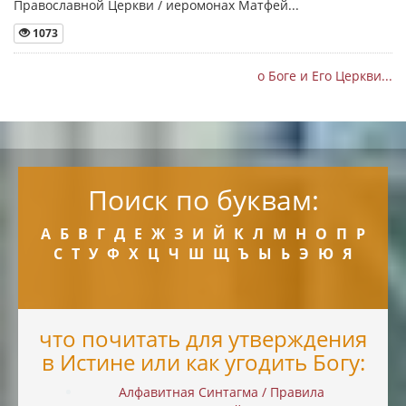
Православной Церкви / иеромонах Матфей...
1073
о Боге и Его Церкви...
Поиск по буквам:
А
Б
В
Г
Д
Е
Ж
З
И
Й
К
Л
М
Н
О
П
Р
С
Т
У
Ф
Х
Ц
Ч
Ш
Щ
Ъ
Ы
Ь
Э
Ю
Я
что почитать для утверждения
в Истине или как угодить Богу:
Алфавитная Синтагма / Правила