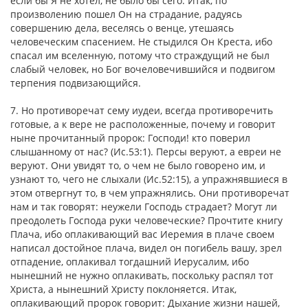
если бы Я не хотел, не было бы сего. Итак, по
произволению пошел Он на страдание, радуясь
совершению дела, веселясь о венце, утешаясь
человеческим спасением. Не стыдился Он Креста, ибо
спасал им вселенную, потому что страждущий не был
слабый человек, но Бог вочеловечившийся и подвигом
терпения подвизающийся.
7. Но противоречат сему иудеи, всегда противоречить
готовые, а к вере не расположенные, почему и говорит
ныне прочитанный пророк: Господи! кто поверил
слышанному от нас? (Ис.53:1). Персы веруют, а евреи не
веруют. Они увидят то, о чем не было говорено им, и
узнают то, чего не слыхали (Ис.52:15), а упражнявшиеся в
этом отвергнут то, в чем упражнялись. Они противоречат
нам и так говорят: неужели Господь страдает? Могут ли
преодолеть Господа руки человеческие? Прочтите книгу
Плача, ибо оплакивающий вас Иеремия в плаче своем
написал достойное плача, видел он погибель вашу, зрел
отпадение, оплакивал тогдашний Иерусалим, ибо
нынешний не нужно оплакивать, поскольку распял тот
Христа, а нынешний Христу поклоняется. Итак,
оплакивающий пророк говорит: Дыхание жизни нашей,