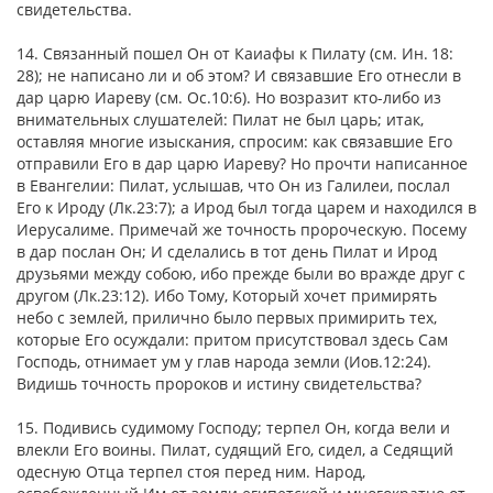
свидетельства.
14. Связанный пошел Он от Каиафы к Пилату (см. Ин. 18:
28); не написано ли и об этом? И связавшие Его отнесли в
дар царю Иареву (см. Ос.10:6). Но возразит кто-либо из
внимательных слушателей: Пилат не был царь; итак,
оставляя многие изыскания, спросим: как связавшие Его
отправили Его в дар царю Иареву? Но прочти написанное
в Евангелии: Пилат, услышав, что Он из Галилеи, послал
Его к Ироду (Лк.23:7); а Ирод был тогда царем и находился в
Иерусалиме. Примечай же точность пророческую. Посему
в дар послан Он; И сделались в тот день Пилат и Ирод
друзьями между собою, ибо прежде были во вражде друг с
другом (Лк.23:12). Ибо Тому, Который хочет примирять
небо с землей, прилично было первых примирить тех,
которые Его осуждали: притом присутствовал здесь Сам
Господь, отнимает ум у глав народа земли (Иов.12:24).
Видишь точность пророков и истину свидетельства?
15. Подивись судимому Господу; терпел Он, когда вели и
влекли Его воины. Пилат, судящий Его, сидел, а Седящий
одесную Отца терпел стоя перед ним. Народ,