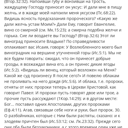
(Втор.32:32). Напоивши губу и вонзивши на трость,
жаждущему Господу приносит он уксус: И дали мне в пищу
желчь, и в жажде моей напоили меня уксусом (Пс.68:22).
Видишь ясность предсказания пророческого? «Какую же
дали желчь устам Моим?» Дали Ему, говорит Евангелие,
вино со смирной (см. Мк.15:23); а смирна подобна желчи и
горька. Сие ли воздаете вы Господу? (Втор.32:6) Этот ли
виноград приносите Владыке? По справедливости
оплакивает вас Исаия, говоря: У Возлюбленного моего был
виноградник на вершине утучненной горы (Ис.5:1). Мы не
все будем говорить: ожидал, что он принесет добрые
грозды, я возжаждал вина его, а он принес дикие ягоды
(Ис.5:2). «Видишь ли венец, который возложен на Меня?
Какой же суд произнесу Я после сего?» И повелю облакам
не проливать на него дождя (Ис.5:6). И облака, т.е. пророки,
отняты от них; пророки теперь в Церкви Христовой, как
говорит Павел: И пророки пусть говорят двое или трое, а
прочие пусть рассуждают (1Кор.14:29); и в другом месте:
Бог... поставил одних Апостолами, других пророками
(Еф.4:11). Агав, связавши себе ноги и руки, был пророк. 30.
О разбойниках, которые с Ним были распяты, сказано: и к
злодеям причтен был (Ис.53:12; см. Лк.23:32). Прежде сего
они оба были беззаконники, а с этого времени один уже не