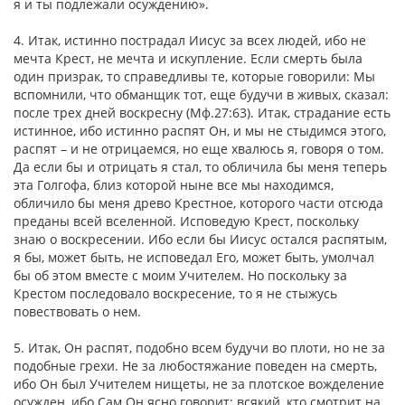
я и ты подлежали осуждению».
4. Итак, истинно пострадал Иисус за всех людей, ибо не
мечта Крест, не мечта и искупление. Если смерть была
один призрак, то справедливы те, которые говорили: Мы
вспомнили, что обманщик тот, еще будучи в живых, сказал:
после трех дней воскресну (Мф.27:63). Итак, страдание есть
истинное, ибо истинно распят Он, и мы не стыдимся этого,
распят – и не отрицаемся, но еще хвалюсь я, говоря о том.
Да если бы и отрицать я стал, то обличила бы меня теперь
эта Голгофа, близ которой ныне все мы находимся,
обличило бы меня древо Крестное, которого части отсюда
преданы всей вселенной. Исповедую Крест, поскольку
знаю о воскресении. Ибо если бы Иисус остался распятым,
я бы, может быть, не исповедал Его, может быть, умолчал
бы об этом вместе с моим Учителем. Но поскольку за
Крестом последовало воскресение, то я не стыжусь
повествовать о нем.
5. Итак, Он распят, подобно всем будучи во плоти, но не за
подобные грехи. Не за любостяжание поведен на смерть,
ибо Он был Учителем нищеты, не за плотское вожделение
осужден, ибо Сам Он ясно говорит: всякий, кто смотрит на