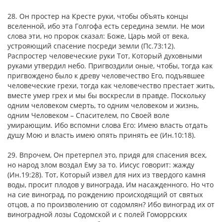
28. Он простер на Кресте руки, чтобы объять концы
вселенной, ибо эта Голгофа есть середина земли. Не мои
слова эти, но пророк сказал: Боже, Царь мой от века,
устрояющий спасение посреди земли (Пс.73:12).
Распростер человеческие руки Тот, Который духовными
руками утвердил небо. Пригвоздили оные, чтобы, тогда как
пригвождено было к древу человечество Его, подъявшее
человеческие грехи, тогда как человечество престает жить,
вместе умер грех и мы бы воскресли в правде. Поскольку
одним человеком смерть, то одним человеком и жизнь,
одним Человеком – Спасителем, по Своей воле
умирающим. Ибо вспомни слова Его: Имею власть отдать
душу Мою и власть имею опять принять ее (Ин.10:18).
29. Впрочем, Он претерпел это, придя для спасения всех,
но народ злом воздал Ему за то. Иисус говорит: жажду
(Ин.19:28). Тот, Который извел для них из твердого камня
воды, просит плодов у винограда, Им насажденного. Но что
на сие виноград, по рождению происходящий от святых
отцов, а по произволению от содомлян? Ибо виноград их от
виноградной лозы Содомской и с полей Гоморрских