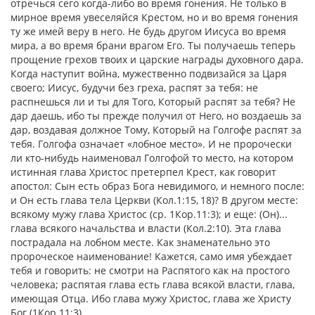
отречься сего когда-либо во время гонения. Не только в
мирное время увеселяйся Крестом, но и во время гонения
ту же имей веру в него. Не будь другом Иисуса во время
мира, а во время брани врагом Его. Ты получаешь теперь
прощение грехов твоих и царские награды духовного дара.
Когда наступит война, мужественно подвизайся за Царя
своего; Иисус, будучи без греха, распят за тебя: не
распнешься ли и ты для Того, Который распят за тебя? Не
дар даешь, ибо ты прежде получил от Него, но воздаешь за
дар, воздавая должное Тому, Который на Голгофе распят за
тебя. Голгофа означает «лобное место». И не пророчески
ли кто-нибудь наименовал Голгофой то место, на котором
истинная глава Христос претерпел Крест, как говорит
апостол: Сын есть образ Бога невидимого, и немного после:
и Он есть глава тела Церкви (Кол.1:15, 18)? В другом месте:
всякому мужу глава Христос (ср. 1Кор.11:3); и еще: (Он)...
глава всякого начальства и власти (Кол.2:10). Эта глава
пострадала на лобном месте. Как знаменательно это
пророческое наименование! Кажется, само имя убеждает
тебя и говорить: не смотри на Распятого как на простого
человека; распятая глава есть глава всякой власти, глава,
имеющая Отца. Ибо глава мужу Христос, глава же Христу
Бог (1Кор.11:3).