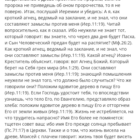
пророка не приведешь об оном пророчества, то я не
поверю. Итак, послушай Иеремии и убедись: А я, как
кроткий агнец, ведомый на заклание, и не знал, что они
составляют замыслы против меня (Иер.11:19). Читай
вопросительно, как я сказал. Ибо неужели не знает тот,
который говорит: вы знаете, что через два дня будет Пасха,
и Сын Человеческий предан будет на распятие? (Мф.26:2).
Как кроткий агнец, ведомый на заклание, и не знал, что
они составляют замыслы (Иер.11:19). Какой агнец? Иоанн
Креститель объяснит, говоря: вот Агнец Божий, Который
берет на Себя грех мира (Ин.1:29). Они составляют
замыслы против меня (Иер.11:19); знающий помышления
неужели не знал того, что должно было случиться? Что же
говорили они? Положим ядовитое дерево в пищу Его
(Иер.11:19). Если Господь удостоит тебя, то впоследствии
узнаешь, что тело Его, по Евангелию, представляло образ
хлеба: положим ядовитое дерево в пищу Его и отторгнем
Его от земли живых (Иер.11:19). Жизнь не истребляется, на
что трудитесь напрасно? Имя Его более не помянется:
тщетен совет ваш; ибо имя Его прежде солнца пребывает
(Пс.71:17) в Церкви. Также и о том, что жизнь висела на
древе, Моисей с плачем говорит: жизнь твоя будет висеть