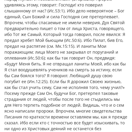
удивляясь этому, говорит: Господи! кто поверил
слышанному от нас? (Ис.53:1). Ибо дело невероятное – Бог
единый, Сын Божий и сила Господня сие претерпевает.
Впрочем, чтобы спасаемые не имели неверия, Дух Святой
предварительно пишет о том от лица Христа, говорящего,
ибо Тот же Самый, Который тогда говорил, после явился: Я
предал хребет Мой бьющим (Ис.50:6). Ибо Пилат, бив Его,
предал на распятие (см. Мк.15:15). И ланиты Мои
поражающим; лица Моего не закрывал от поруганий и
оплевания (Ис.50:6); как бы так говорит Он, предвидя:
«Будут Меня бить, Я не отвращал ланиты Моей, ибо как бы
Я стал воодушевлять учеников на смерть за истину, если
бы Сам боялся того? Я говорил: Любящий душу свою
погубит ее (Ин.12:25). Если бы Я дорожил Своею жизнью,
как бы стал учить сему, Сам не исполняя того, чему учил?»
Посему прежде Сам Он, будучи Бог, претерпел таковые
страдания от людей, чтобы после того не стыдились мы
для Него терпеть подобное от людей. Видишь, что и о сем
ясно написали пророки. Впрочем, многие свидетельства
Писания по краткости времени оставляем мы, как я прежде
сказал. Ибо если кто с точностью все будет изыскивать, то
ни одно из Христовых деяний не останется без