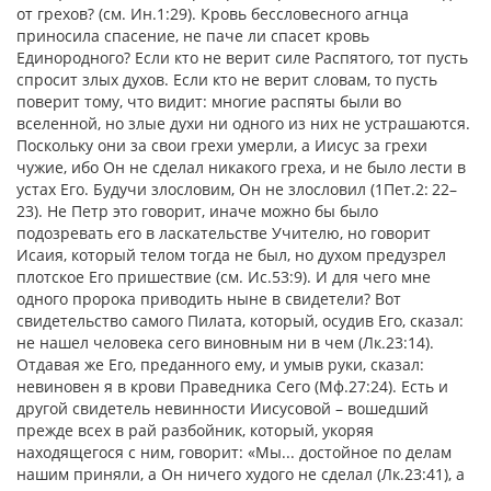
от грехов? (см. Ин.1:29). Кровь бессловесного агнца
приносила спасение, не паче ли спасет кровь
Единородного? Если кто не верит силе Распятого, тот пусть
спросит злых духов. Если кто не верит словам, то пусть
поверит тому, что видит: многие распяты были во
вселенной, но злые духи ни одного из них не устрашаются.
Поскольку они за свои грехи умерли, а Иисус за грехи
чужие, ибо Он не сделал никакого греха, и не было лести в
устах Его. Будучи злословим, Он не злословил (1Пет.2: 22–
23). Не Петр это говорит, иначе можно бы было
подозревать его в ласкательстве Учителю, но говорит
Исаия, который телом тогда не был, но духом предузрел
плотское Его пришествие (см. Ис.53:9). И для чего мне
одного пророка приводить ныне в свидетели? Вот
свидетельство самого Пилата, который, осудив Его, сказал:
не нашел человека сего виновным ни в чем (Лк.23:14).
Отдавая же Его, преданного ему, и умыв руки, сказал:
невиновен я в крови Праведника Сего (Мф.27:24). Есть и
другой свидетель невинности Иисусовой – вошедший
прежде всех в рай разбойник, который, укоряя
находящегося с ним, говорит: «Мы... достойное по делам
нашим приняли, а Он ничего худого не сделал (Лк.23:41), а