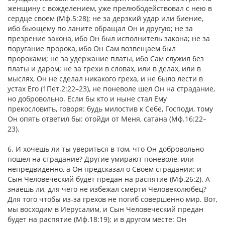
женщину с вожделением, уже прелюбодействовал с нею в
сердце своем (Мф.5:28); не за дерзкий удар или биение,
ибо бьющему по ланите обращал Он и другую; не за
презрение закона, ибо Он был исполнитель закона; не за
поругание пророка, ибо Он Сам возвещаем был
пророками; не за удержание платы, ибо Сам служил без
платы и даром; не за грехи в словах, или в делах, или в
мыслях, Он не сделал никакого греха, и не было лести в
устах Его (1Пет.2:22–23), не поневоле шел Он на страдание,
но добровольно. Если бы кто и ныне стал Ему
прекословить, говоря: будь милостив к Себе, Господи, тому
Он опять ответил бы: отойди от Меня, сатана (Мф.16:22–
23).
6. И хочешь ли ты увериться в том, что Он добровольно
пошел на страдание? Другие умирают поневоле, или
непредвиденно, а Он предсказал о Своем страдании: и
Сын Человеческий будет предан на распятие (Мф.26:2). А
знаешь ли, для чего не избежал смерти Человеколюбец?
Для того чтобы из-за грехов не погиб совершенно мир. Вот,
мы восходим в Иерусалим, и Сын Человеческий предан
будет на распятие (Мф.18:19); и в другом месте: Он