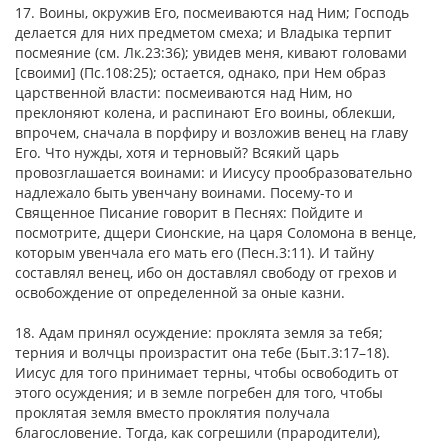
17. Воины, окружив Его, посмеиваются над Ним; Господь
делается для них предметом смеха; и Владыка терпит
посмеяние (см. Лк.23:36); увидев меня, кивают головами
[своими] (Пс.108:25); остается, однако, при Нем образ
царственной власти: посмеиваются над Ним, но
преклоняют колена, и распинают Его воины, облекши,
впрочем, сначала в порфиру и возложив венец на главу
Его. Что нужды, хотя и терновый? Всякий царь
провозглашается воинами: и Иисусу прообразовательно
надлежало быть увенчану воинами. Посему-то и
Священное Писание говорит в Песнях: Пойдите и
посмотрите, дщери Сионские, на царя Соломона в венце,
которым увенчала его мать его (Песн.3:11). И тайну
составлял венец, ибо он доставлял свободу от грехов и
освобождение от определенной за оные казни.
18. Адам принял осуждение: проклята земля за тебя;
терния и волчцы произрастит она тебе (Быт.3:17–18).
Иисус для того принимает терны, чтобы освободить от
этого осуждения; и в земле погребен для того, чтобы
проклятая земля вместо проклятия получала
благословение. Тогда, как согрешили (прародители),