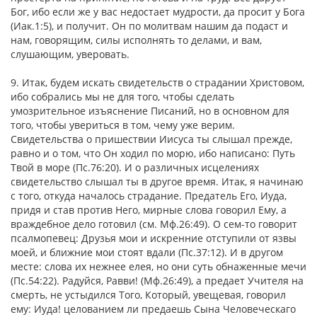
Бог, ибо если же у вас недостает мудрости, да просит у Бога
(Иак.1:5), и получит. Он по молитвам нашим да подаст и
нам, говорящим, силы исполнять то делами, и вам,
слушающим, уверовать.
9. Итак, будем искать свидетельств о страдании Христовом,
ибо собрались мы не для того, чтобы сделать
умозрительное изъяснение Писаний, но в основном для
того, чтобы увериться в том, чему уже верим.
Свидетельства о пришествии Иисуса ты слышал прежде,
равно и о том, что Он ходил по морю, ибо написано: Путь
Твой в море (Пс.76:20). И о различных исцелениях
свидетельство слышал ты в другое время. Итак, я начинаю
с того, откуда началось страдание. Предатель Его, Иуда,
придя и став против Него, мирные слова говорил Ему, а
враждебное дело готовил (см. Мф.26:49). О сем-то говорит
псалмопевец: Друзья мои и искренние отступили от язвы
моей, и ближние мои стоят вдали (Пс.37:12). И в другом
месте: слова их нежнее елея, но они суть обнаженные мечи
(Пс.54:22). Радуйся, Равви! (Мф.26:49), а предает Учителя на
смерть, не устыдился Того, Который, увещевая, говорил
ему: Иуда! целованием ли предаешь Сына Человеческаго