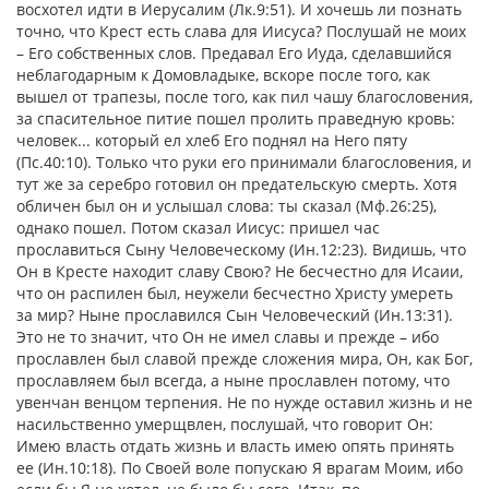
восхотел идти в Иерусалим (Лк.9:51). И хочешь ли познать
точно, что Крест есть слава для Иисуса? Послушай не моих
– Его собственных слов. Предавал Его Иуда, сделавшийся
неблагодарным к Домовладыке, вскоре после того, как
вышел от трапезы, после того, как пил чашу благословения,
за спасительное питие пошел пролить праведную кровь:
человек... который ел хлеб Его поднял на Него пяту
(Пс.40:10). Только что руки его принимали благословения, и
тут же за серебро готовил он предательскую смерть. Хотя
обличен был он и услышал слова: ты сказал (Мф.26:25),
однако пошел. Потом сказал Иисус: пришел час
прославиться Сыну Человеческому (Ин.12:23). Видишь, что
Он в Кресте находит славу Свою? Не бесчестно для Исаии,
что он распилен был, неужели бесчестно Христу умереть
за мир? Ныне прославился Сын Человеческий (Ин.13:31).
Это не то значит, что Он не имел славы и прежде – ибо
прославлен был славой прежде сложения мира, Он, как Бог,
прославляем был всегда, а ныне прославлен потому, что
увенчан венцом терпения. Не по нужде оставил жизнь и не
насильственно умерщвлен, послушай, что говорит Он:
Имею власть отдать жизнь и власть имею опять принять
ее (Ин.10:18). По Своей воле попускаю Я врагам Моим, ибо