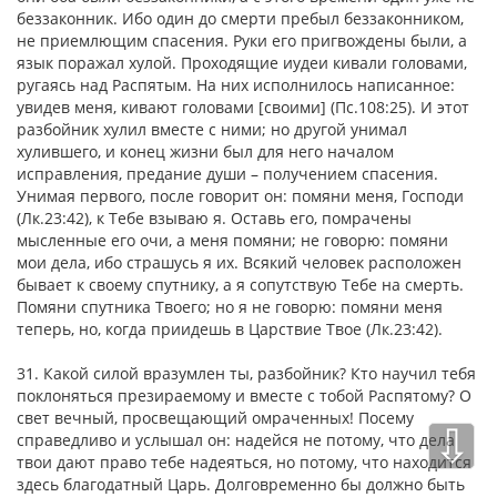
беззаконник. Ибо один до смерти пребыл беззаконником,
не приемлющим спасения. Руки его пригвождены были, а
язык поражал хулой. Проходящие иудеи кивали головами,
ругаясь над Распятым. На них исполнилось написанное:
увидев меня, кивают головами [своими] (Пс.108:25). И этот
разбойник хулил вместе с ними; но другой унимал
хулившего, и конец жизни был для него началом
исправления, предание души – получением спасения.
Унимая первого, после говорит он: помяни меня, Господи
(Лк.23:42), к Тебе взываю я. Оставь его, помрачены
мысленные его очи, а меня помяни; не говорю: помяни
мои дела, ибо страшусь я их. Всякий человек расположен
бывает к своему спутнику, а я сопутствую Тебе на смерть.
Помяни спутника Твоего; но я не говорю: помяни меня
теперь, но, когда приидешь в Царствие Твое (Лк.23:42).
31. Какой силой вразумлен ты, разбойник? Кто научил тебя
поклоняться презираемому и вместе с тобой Распятому? О
свет вечный, просвещающий омраченных! Посему
⇩
справедливо и услышал он: надейся не потому, что дела
твои дают право тебе надеяться, но потому, что находится
здесь благодатный Царь. Долговременно бы должно быть