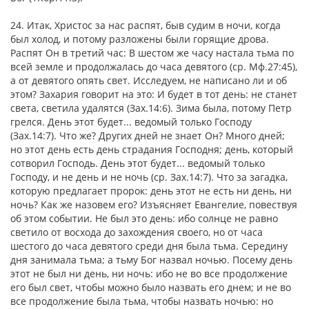
24. Итак, Христос за нас распят, быв судим в ночи, когда
был холод, и потому разложены были горящие дрова.
Распят Он в третий час: В шестом же часу настала тьма по
всей земле и продолжалась до часа девятого (ср. Мф.27:45),
а от девятого опять свет. Исследуем, не написано ли и об
этом? Захария говорит на это: И будет в тот день: не станет
света, светила удалятся (Зах.14:6). Зима была, потому Петр
грелся. День этот будет... ведомый только Господу
(Зах.14:7). Что же? Других дней не знает Он? Много дней;
но этот день есть день страдания Господня; день, который
сотворил Господь. День этот будет... ведомый только
Господу, и не день и не ночь (ср. Зах.14:7). Что за загадка,
которую предлагает пророк: день этот не есть ни день, ни
ночь? Как же назовем его? Изъясняет Евангелие, повествуя
об этом событии. Не был это день: ибо солнце не равно
светило от восхода до захождения своего, но от часа
шестого до часа девятого среди дня была тьма. Середину
дня занимала тьма; а тьму Бог назвал ночью. Посему день
этот не был ни день, ни ночь: ибо не во все продолжение
его был свет, чтобы можно было назвать его днем; и не во
все продолжение была тьма, чтобы назвать ночью: но