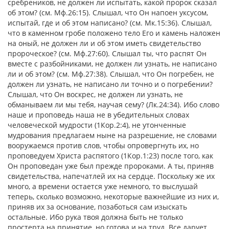
сребреников, не должен ли испытать, какой пророк сказал
об этом? (см. Мф.26:15). Слышал, что Он напоен уксусом,
испытай, где и об этом написано? (см. Мк.15:36). Слышал,
что в каменном гробе положено тело Его и камень наложен
на оный, не должен ли и об этом иметь свидетельство
пророческое? (см. Мф.27:60). Слышал ты, что распят Он
вместе с разбойниками, не должен ли узнать, не написано
ли и об этом? (см. Мф.27:38). Слышал, что Он погребен, не
должен ли узнать, не написано ли точно и о погребении?
Слышал, что Он воскрес, не должен ли узнать, не
обманываем ли мы тебя, научая сему? (Лк.24:34). Ибо слово
наше и проповедь наша не в убедительных словах
человеческой мудрости (1Кор.2:4), не утонченные
мудрования предлагаем ныне на разрешение, не словами
вооружаемся против слов, чтобы опровергнуть их, но
проповедуем Христа распятого (1Кор.1:23) после того, как
Он проповедан уже был прежде пророками. А ты, приняв
свидетельства, напечатлей их на сердце. Поскольку же их
много, а времени остается уже немного, то выслушай
теперь, сколько возможно, некоторые важнейшие из них и,
приняв их за основание, позаботься сам изыскать
остальные. Ибо рука твоя должна быть не только
простерта на принятие, но готова и на труд. Все дарует