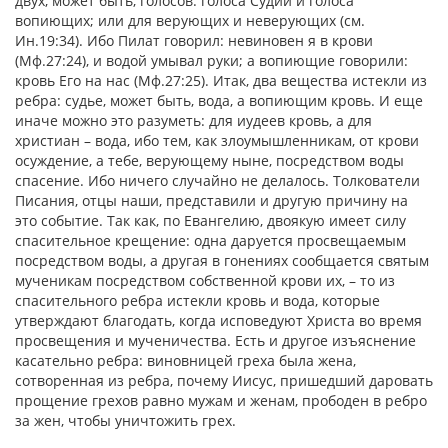
двух, может быть, голосов: голоса Судии и голоса
вопиющих; или для верующих и неверующих (см.
Ин.19:34). Ибо Пилат говорил: невиновен я в крови
(Мф.27:24), и водой умывал руки; а вопиющие говорили:
кровь Его на нас (Мф.27:25). Итак, два вещества истекли из
ребра: судье, может быть, вода, а вопиющим кровь. И еще
иначе можно это разуметь: для иудеев кровь, а для
христиан – вода, ибо тем, как злоумышленникам, от крови
осуждение, а тебе, верующему ныне, посредством воды
спасение. Ибо ничего случайно не делалось. Толкователи
Писания, отцы наши, представили и другую причину на
это событие. Так как, по Евангелию, двоякую имеет силу
спасительное крещение: одна даруется просвещаемым
посредством воды, а другая в гонениях сообщается святым
мученикам посредством собственной крови их, – то из
спасительного ребра истекли кровь и вода, которые
утверждают благодать, когда исповедуют Христа во время
просвещения и мученичества. Есть и другое изъяснение
касательно ребра: виновницей греха была жена,
сотворенная из ребра, почему Иисус, пришедший даровать
прощение грехов равно мужам и женам, прободен в ребро
за жен, чтобы уничтожить грех.