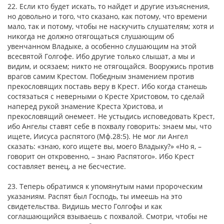
22. Если кто будет искать, то найдет и другие изъяснения,
но довольно и того, что сказано, как потому, что времени
мало, так и потому, чтобы не наскучить слушателям; хотя и
никогда не должно отягощаться слушающим об
увенчанном Владыке, а особенно слушающим на этой
всесвятой Голгофе. Ибо другие только слышат, а мы и
видим, и осязаем; никто не отягощайся. Вооружись против
врагов самим Крестом. Победным знамением против
прекословящих поставь веру в Крест. Ибо когда станешь
состязаться с неверными о Кресте Христовом, то сделай
наперед рукой знамение Креста Христова, и
прекословящий онемеет. Не устыдись исповедовать Крест,
ибо Ангелы ставят себе в похвалу говорить: знаем мы, что
ищете, Иисуса распятого (Мф.28:5). Не мог ли Ангел
сказать: «знаю, кого ищете вы, моего Владыку?» «Но я, –
говорит он откровенно, – знаю Распятого». Ибо Крест
составляет венец, а не бесчестие.
23. Теперь обратимся к упомянутым нами пророческим
указаниям. Распят был Господь, ты имеешь на это
свидетельства. Видишь место Голгофы и как
соглашающийся взываешь с похвалой. Смотри, чтобы не