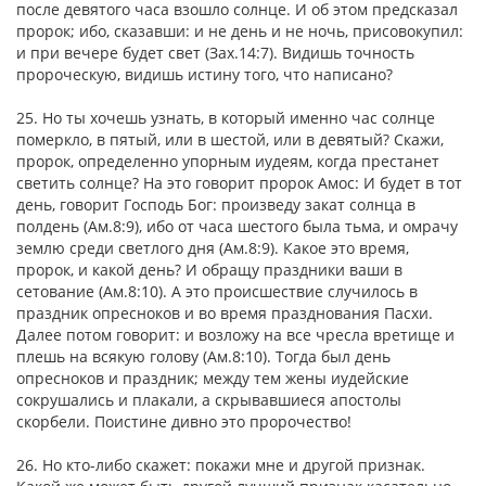
после девятого часа взошло солнце. И об этом предсказал
пророк; ибо, сказавши: и не день и не ночь, присовокупил:
и при вечере будет свет (Зах.14:7). Видишь точность
пророческую, видишь истину того, что написано?
25. Но ты хочешь узнать, в который именно час солнце
померкло, в пятый, или в шестой, или в девятый? Скажи,
пророк, определенно упорным иудеям, когда престанет
светить солнце? На это говорит пророк Амос: И будет в тот
день, говорит Господь Бог: произведу закат солнца в
полдень (Ам.8:9), ибо от часа шестого была тьма, и омрачу
землю среди светлого дня (Ам.8:9). Какое это время,
пророк, и какой день? И обращу праздники ваши в
сетование (Ам.8:10). А это происшествие случилось в
праздник опресноков и во время празднования Пасхи.
Далее потом говорит: и возложу на все чресла вретище и
плешь на всякую голову (Ам.8:10). Тогда был день
опресноков и праздник; между тем жены иудейские
сокрушались и плакали, а скрывавшиеся апостолы
скорбели. Поистине дивно это пророчество!
26. Но кто-либо скажет: покажи мне и другой признак.