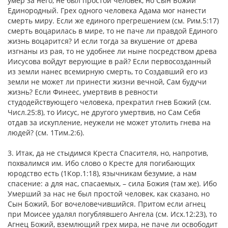
умер за него, не был простой человек, но Сын Божий
Единородный. Грех одного человека Адама мог нанести
смерть миру. Если же единого прегрешением (см. Рим.5:17)
смерть воцарилась в мире, то не паче ли правдой Единого
жизнь воцарится? И если тогда за вкушение от древа
изгнаны из рая, то не удобнее ли ныне посредством древа
Иисусова войдут верующие в рай? Если первосозданный
из земли нанес всемирную смерть, то Создавший его из
земли не может ли принести жизни вечной, Сам будучи
жизнь? Если Финеес, умертвив в ревности
студодействующего человека, прекратил гнев Божий (см.
Числ.25:8), то Иисус, не другого умертвив, но Сам Себя
отдав за искупление, неужели не может утолить гнева на
людей? (см. 1Тим.2:6).
3. Итак, да не стыдимся Креста Спасителя, но, напротив,
похвалимся им. Ибо слово о Кресте для погибающих
юродство есть (1Кор.1:18), язычникам безумие, а нам
спасение: а для нас, спасаемых, – сила Божия (там же). Ибо
Умерший за нас не был простой человек, как сказано, но
Сын Божий, Бог вочеловечившийся. Притом если агнец
при Моисее удалял погублявшего Ангела (см. Исх.12:23), то
Агнец Божий, вземлющий грех мира, не паче ли освободит