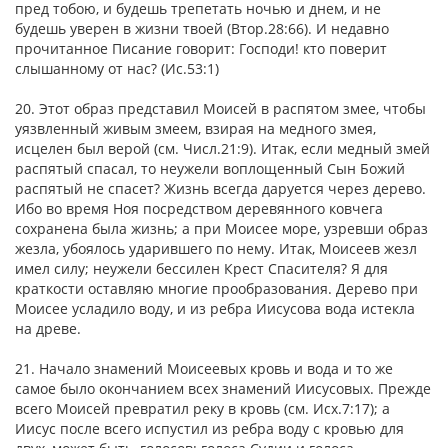
пред тобою, и будешь трепетать ночью и днем, и не
будешь уверен в жизни твоей (Втор.28:66). И недавно
прочитанное Писание говорит: Господи! кто поверит
слышанному от нас? (Ис.53:1)
20. Этот образ представил Моисей в распятом змее, чтобы
уязвленный живым змеем, взирая на медного змея,
исцелен был верой (см. Числ.21:9). Итак, если медный змей
распятый спасал, то неужели воплощенный Сын Божий
распятый не спасет? Жизнь всегда даруется через дерево.
Ибо во время Ноя посредством деревянного ковчега
сохранена была жизнь; а при Моисее море, узревши образ
жезла, убоялось ударившего по нему. Итак, Моисеев жезл
имел силу; неужели бессилен Крест Спасителя? Я для
краткости оставляю многие прообразования. Дерево при
Моисее усладило воду, и из ребра Иисусова вода истекла
на древе.
21. Начало знамений Моисеевых кровь и вода и то же
самое было окончанием всех знамений Иисусовых. Прежде
всего Моисей превратил реку в кровь (см. Исх.7:17); а
Иисус после всего испустил из ребра воду с кровью для