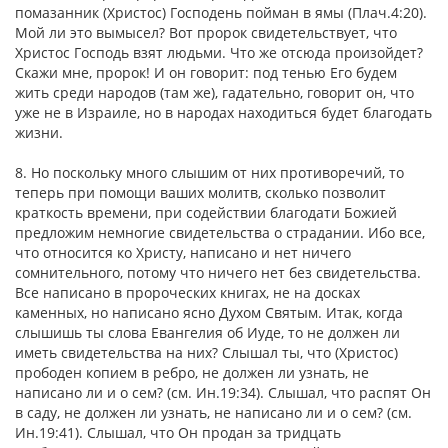
помазанник (Христос) Господень пойман в ямы (Плач.4:20).
Мой ли это вымысел? Вот пророк свидетельствует, что
Христос Господь взят людьми. Что же отсюда произойдет?
Скажи мне, пророк! И он говорит: под тенью Его будем
жить среди народов (там же), гадательно, говорит он, что
уже не в Израиле, но в народах находиться будет благодать
жизни.
8. Но поскольку много слышим от них противоречий, то
теперь при помощи ваших молитв, сколько позволит
краткость времени, при содействии благодати Божией
предложим немногие свидетельства о страдании. Ибо все,
что относится ко Христу, написано и нет ничего
сомнительного, потому что ничего нет без свидетельства.
Все написано в пророческих книгах, не на досках
каменных, но написано ясно Духом Святым. Итак, когда
слышишь ты слова Евангелия об Иуде, то не должен ли
иметь свидетельства на них? Слышал ты, что (Христос)
прободен копием в ребро, не должен ли узнать, не
написано ли и о сем? (см. Ин.19:34). Слышал, что распят Он
в саду, не должен ли узнать, не написано ли и о сем? (см.
Ин.19:41). Слышал, что Он продан за тридцать