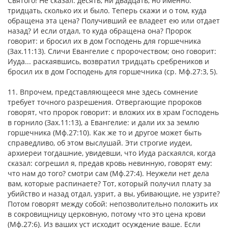
Святого! Не сказал: десять, ни двадцать, но именно:
тридцать, сколько их и было. Теперь скажи и о том, куда
обращена эта цена? Получивший ее владеет ею или отдает
назад? И если отдал, то куда обращена она? Пророк
говорит: и бросил их в дом Господень для горшечника
(Зах.11:13). Сличи Евангелие с пророчеством; оно говорит:
Иуда... раскаявшись, возвратил тридцать сребреников и
бросил их в дом Господень для горшечника (ср. Мф.27:3, 5).
11. Впрочем, представляющееся мне здесь сомнение
требует точного разрешения. Отвергающие пророков
говорят, что пророк говорит: и вложих их в храм Господень
в горнило (Зах.11:13), а Евангелие: и дали их за землю
горшечника (Мф.27:10). Как же то и другое может быть
справедливо, об этом выслушай. Эти строгие иудеи,
архиереи тогдашние, увидевши, что Иуда раскаялся, когда
сказал: согрешил я, предав кровь невинную, говорят ему:
что нам до того? смотри сам (Мф.27:4). Неужели нет дела
вам, которые распинаете? Тот, который получил плату за
убийство и назад отдал, узрит, а вы, убивающие, не узрите?
Потом говорят между собой: непозволительно положить их
в сокровищницу церковную, потому что это цена крови
(Мф.27:6). Из ваших уст исходит осуждение ваше. Если