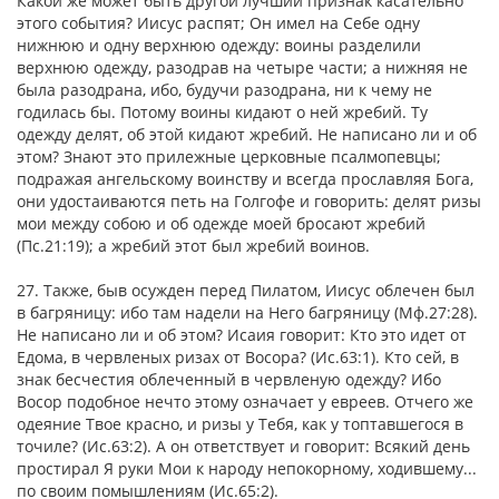
Какой же может быть другой лучший признак касательно
этого события? Иисус распят; Он имел на Себе одну
нижнюю и одну верхнюю одежду: воины разделили
верхнюю одежду, разодрав на четыре части; а нижняя не
была разодрана, ибо, будучи разодрана, ни к чему не
годилась бы. Потому воины кидают о ней жребий. Ту
одежду делят, об этой кидают жребий. Не написано ли и об
этом? Знают это прилежные церковные псалмопевцы;
подражая ангельскому воинству и всегда прославляя Бога,
они удостаиваются петь на Голгофе и говорить: делят ризы
мои между собою и об одежде моей бросают жребий
(Пс.21:19); а жребий этот был жребий воинов.
27. Также, быв осужден перед Пилатом, Иисус облечен был
в багряницу: ибо там надели на Него багряницу (Мф.27:28).
Не написано ли и об этом? Исаия говорит: Кто это идет от
Едома, в червленых ризах от Восора? (Ис.63:1). Кто сей, в
знак бесчестия облеченный в червленую одежду? Ибо
Восор подобное нечто этому означает у евреев. Отчего же
одеяние Твое красно, и ризы у Тебя, как у топтавшегося в
точиле? (Ис.63:2). А он ответствует и говорит: Всякий день
простирал Я руки Мои к народу непокорному, ходившему...
по своим помышлениям (Ис.65:2).