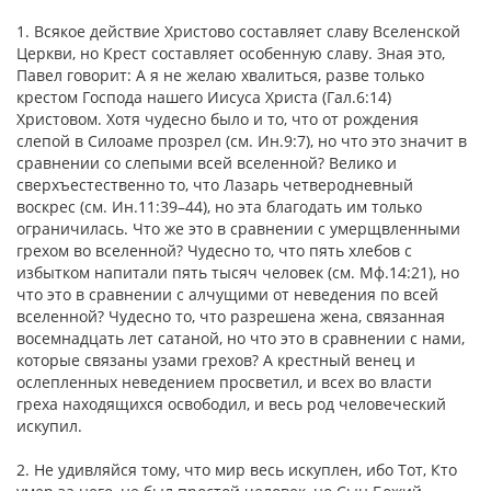
1. Всякое действие Христово составляет славу Вселенской
Церкви, но Крест составляет особенную славу. Зная это,
Павел говорит: А я не желаю хвалиться, разве только
крестом Господа нашего Иисуса Христа (Гал.6:14)
Христовом. Хотя чудесно было и то, что от рождения
слепой в Силоаме прозрел (см. Ин.9:7), но что это значит в
сравнении со слепыми всей вселенной? Велико и
сверхъестественно то, что Лазарь четверодневный
воскрес (см. Ин.11:39–44), но эта благодать им только
ограничилась. Что же это в сравнении с умерщвленными
грехом во вселенной? Чудесно то, что пять хлебов с
избытком напитали пять тысяч человек (см. Мф.14:21), но
что это в сравнении с алчущими от неведения по всей
вселенной? Чудесно то, что разрешена жена, связанная
восемнадцать лет сатаной, но что это в сравнении с нами,
которые связаны узами грехов? А крестный венец и
ослепленных неведением просветил, и всех во власти
греха находящихся освободил, и весь род человеческий
искупил.
2. Не удивляйся тому, что мир весь искуплен, ибо Тот, Кто