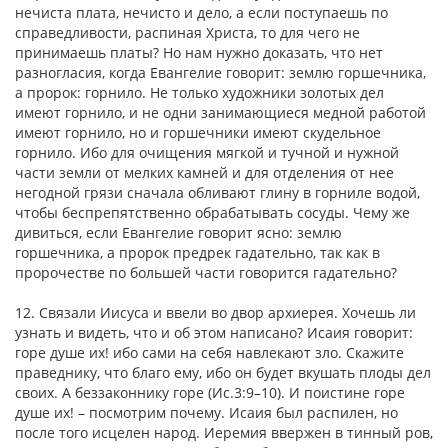
нечиста плата, нечисто и дело, а если поступаешь по
справедливости, распиная Христа, то для чего не
принимаешь платы? Но нам нужно доказать, что нет
разногласия, когда Евангелие говорит: землю горшечника,
а пророк: горнило. Не только художники золотых дел
имеют горнило, и не одни занимающиеся медной работой
имеют горнило, но и горшечники имеют скудельное
горнило. Ибо для очищения мягкой и тучной и нужной
части земли от мелких камней и для отделения от нее
негодной грязи сначала обливают глину в горниле водой,
чтобы беспрепятственно обрабатывать сосуды. Чему же
дивиться, если Евангелие говорит ясно: землю
горшечника, а пророк предрек гадательно, так как в
пророчестве по большей части говорится гадательно?
12. Связали Иисуса и ввели во двор архиерея. Хочешь ли
узнать и видеть, что и об этом написано? Исаия говорит:
горе душе их! ибо сами на себя навлекают зло. Скажите
праведнику, что благо ему, ибо он будет вкушать плоды дел
своих. А беззаконнику горе (Ис.3:9–10). И поистине горе
душе их! – посмотрим почему. Исаия был распилен, но
после того исцелен народ. Иеремия ввержен в тинный ров,