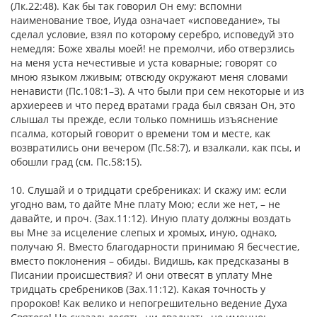
(Лк.22:48). Как бы так говорил Он ему: вспомни
наименование твое, Иуда означает «исповедание», ты
сделал условие, взял по которому серебро, исповедуй это
немедля: Боже хвалы моей! не премолчи, ибо отверзлись
на меня уста нечестивые и уста коварные; говорят со
мною языком лживым; отвсюду окружают меня словами
ненависти (Пс.108:1–3). А что были при сем некоторые и из
архиереев и что перед вратами града был связан Он, это
слышал ты прежде, если только помнишь изъяснение
псалма, который говорит о времени том и месте, как
возвратились они вечером (Пс.58:7), и взалкали, как псы, и
обошли град (см. Пс.58:15).
10. Слушай и о тридцати сребрениках: И скажу им: если
угодно вам, то дайте Мне плату Мою; если же нет, – не
давайте, и проч. (Зах.11:12). Иную плату должны воздать
вы Мне за исцеление слепых и хромых, иную, однако,
получаю Я. Вместо благодарности принимаю Я бесчестие,
вместо поклонения – обиды. Видишь, как предсказаны в
Писании происшествия? И они отвесят в уплату Мне
тридцать сребреников (Зах.11:12). Какая точность у
пророков! Как велико и непогрешительно ведение Духа