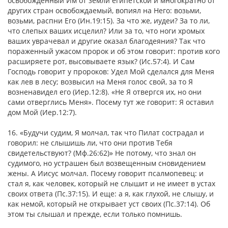
освобожденный Им от земли египетской и многократно от
других стран освобождаемый, вопиял на Него: возьми,
возьми, распни Его (Ин.19:15). За что же, иудеи? За то ли,
что слепых ваших исцелил? Или за то, что ноги хромых
ваших уврачевал и другие оказал благодеяния? Так что
пораженный ужасом пророк и об этом говорит: против кого
расширяете рот, высовываете язык? (Ис.57:4). И Сам
Господь говорит у пророков: Удел Мой сделался для Меня
как лев в лесу; возвысил на Меня голос свой, за то Я
возненавидел его (Иер.12:8). «Не Я отвергся их, но они
сами отверглись Меня». Посему тут же говорит: Я оставил
дом Мой (Иер.12:7).
16. «Будучи судим, Я молчал, так что Пилат сострадал и
говорил: не слышишь ли, что они против Тебя
свидетельствуют? (Мф.26:62)» Не потому, что знал он
судимого, но устрашен был возвещенным сновидением
жены. А Иисус молчал. Посему говорит псалмопевец: и
стал я, как человек, который не слышит и не имеет в устах
своих ответа (Пс.37:15). И еще: а я, как глухой, не слышу, и
как немой, который не открывает уст своих (Пс.37:14). Об
этом ты слышал и прежде, если только помнишь.