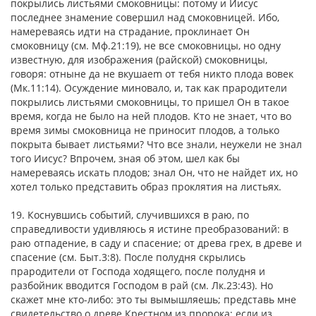
покрылись листьями смоковницы: потому и Иисус
последнее знамение совершил над смоковницей. Ибо,
намереваясь идти на страдание, проклинает Он
смоковницу (см. Мф.21:19), не все смоковницы, но одну
известную, для изображения (райской) смоковницы,
говоря: отныне да не вкушаem от тебя никто плода вовек
(Мк.11:14). Осуждение миновало, и, так как прародители
покрылись листьями смоковницы, то пришел Он в такое
время, когда не было на ней плодов. Кто не знает, что во
время зимы смоковница не приносит плодов, а только
покрыта бывает листьями? Что все знали, неужели не знал
того Иисус? Впрочем, зная об этом, шел как бы
намереваясь искать плодов; знал Он, что не найдет их, но
хотел только представить образ проклятия на листьях.
19. Коснувшись событий, случившихся в раю, по
справедливости удивляюсь я истине преобразований: в
раю отпадение, в саду и спасение; от древа грех, в древе и
спасение (см. Быт.3:8). После полудня скрылись
прародители от Господа ходящего, после полудня и
разбойник вводится Господом в рай (см. Лк.23:43). Но
скажет мне кто-либо: это ты вымышляешь; представь мне
свидетельство о древе Крестном из пророка; если из