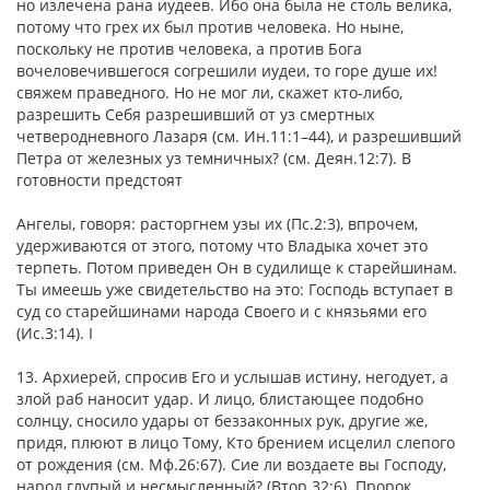
но излечена рана иудеев. Ибо она была не столь велика,
потому что грех их был против человека. Но ныне,
поскольку не против человека, а против Бога
вочеловечившегося согрешили иудеи, то горе душе их!
свяжем праведного. Но не мог ли, скажет кто-либо,
разрешить Себя разрешивший от уз смертных
четверодневного Лазаря (см. Ин.11:1–44), и разрешивший
Петра от железных уз темничных? (см. Деян.12:7). В
готовности предстоят
Ангелы, говоря: расторгнем узы их (Пс.2:3), впрочем,
удерживаются от этого, потому что Владыка хочет это
терпеть. Потом приведен Он в судилище к старейшинам.
Ты имеешь уже свидетельство на это: Господь вступает в
суд со старейшинами народа Своего и с князьями его
(Ис.3:14). I
13. Архиерей, спросив Его и услышав истину, негодует, а
злой раб наносит удар. И лицо, блистающее подобно
солнцу, сносило удары от беззаконных рук, другие же,
придя, плюют в лицо Тому, Кто брением исцелил слепого
от рождения (см. Мф.26:67). Сие ли воздаете вы Господу,
народ глупый и несмысленный? (Втор.32:6). Пророк,