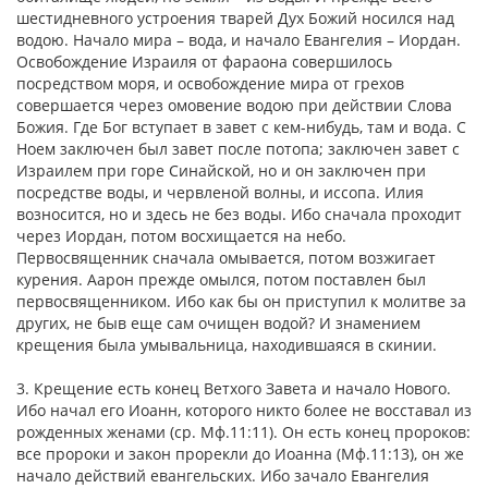
шестидневного устроения тварей Дух Божий носился над
водою. Начало мира – вода, и начало Евангелия – Иордан.
Освобождение Израиля от фараона совершилось
посредством моря, и освобождение мира от грехов
совершается через омовение водою при действии Слова
Божия. Где Бог вступает в завет с кем-нибудь, там и вода. С
Ноем заключен был завет после потопа; заключен завет с
Израилем при горе Синайской, но и он заключен при
посредстве воды, и червленой волны, и иссопа. Илия
возносится, но и здесь не без воды. Ибо сначала проходит
через Иордан, потом восхищается на небо.
Первосвященник сначала омывается, потом возжигает
курения. Аарон прежде омылся, потом поставлен был
первосвященником. Ибо как бы он приступил к молитве за
других, не быв еще сам очищен водой? И знамением
крещения была умывальница, находившаяся в скинии.
3. Крещение есть конец Ветхого Завета и начало Нового.
Ибо начал его Иоанн, которого никто более не восставал из
рожденных женами (ср. Мф.11:11). Он есть конец пророков:
все пророки и закон прорекли до Иоанна (Мф.11:13), он же
начало действий евангельских. Ибо зачало Евангелия