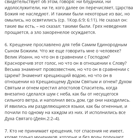
свидетельствует об этом, говоря: ни блудники, ни
идолослужители, ни те, кого далее он перечисляет, Царства
Божия не наследуют. И такими были некоторые из вас, но
омылись, но освятилисъ (ср. 1Кор.6:9; 6:11). Не сказал он:
такие вы есть, – но сказал: такими были. Грех неведения
прощается, а зло закоренелое осуждается.
6. Крещение прославлено для тебя Самим Единородным
Сыном Божиим. Что же еще говорить мне о человеке?
Велик Иоанн, но что он в сравнении с Господом?
Красноречив этот голос, но что он в отношении к Слову?
Весьма знаменит провозвестник, но что он в сравнении с
Царем? Знаменит крещающий водою, но что он в
отношении ко Крещающему Духом Святым и огнем? Духом
Святым и огнем крестил апостолов Спаситель, когда
внезапно сделался шум с неба, как бы от несущегося
сильного ветра, и наполнил весь дом, где они находились.
И явились им разделяющиеся языки, как бы огненные, и
почили по одному на каждом из них. И исполнились все
Духа Святаго (Деян.2:2–4).
7. Кто не принимает крещения, тот спасения не имеет,
кроме только мучеников, которые и без воды получают