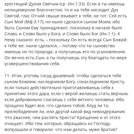
крестящий Духом Святым (ср. Ин.1:33). Если и ты имеешь
нелицемерное благочестие, то и на тебя нисходит Дух
Святой, глас Отчий свыше взывает к тебе, не тот: Сей есть
Сын Мой (Мф.3:17), но ныне сделался сыном Моим, ибо
быть Сыном Ему принадлежит, поскольку в начале было
Слово, и Слово было у Бога, и Слово было Бог (Ин.1:1). К
Нему сказано: есть, – поскольку Он есть всегда Сын Божий;
к тебе же: ныне сделался, – потому что ты сыновство
имеешь не по природе, а получаешь его по усыновлению.
Он вечно есть Сын, а ты получаешь эту благодать по мере
усовершенствования себя.
11. Итак, уготовь сосуд душевный, чтобы сделаться тебе
сыном Божиим, наследником Богу, сонаследником Христу,
если только действительно приготавливаешь себя к
принятию этого дара, если с верой желаешь стать верным,
если добровольно слагаешь с себя ветхого человека. Ибо
прощено будет все, что сделано тобой, блуд ли то,
прелюбодеяние ли, или другой какой вид невоздержания.
Что ужаснее, чем распять Христа? Крещение и от этого
очищает. Ибо тем, которые, обращаясь ко Господу,
вопрошали и говорили: что нам делать, мужи братия?