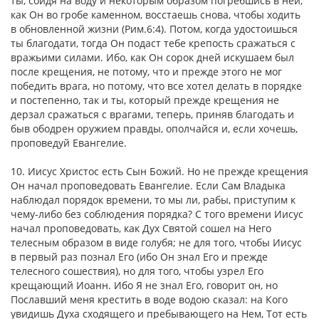
ты, сойдя на воду и некоторым образом погребшись в ней,
как Он во гробе каменном, восстаешь снова, чтобы ходить
в обновленной жизни (Рим.6:4). Потом, когда удостоишься
ты благодати, тогда Он подаст тебе крепость сражаться с
вражьими силами. Ибо, как Он сорок дней искушаем был
после крещения, не потому, что и прежде этого не мог
победить врага, но потому, что все хотел делать в порядке
и постепенно, так и ты, который прежде крещения не
дерзал сражаться с врагами, теперь, приняв благодать и
быв ободрен оружием правды, ополчайся и, если хочешь,
проповедуй Евангелие.
10. Иисус Христос есть Сын Божий. Но не прежде крещения
Он начал проповедовать Евангелие. Если Сам Владыка
наблюдал порядок времени, то мы ли, рабы, приступим к
чему-либо без соблюдения порядка? С того времени Иисус
начал проповедовать, как Дух Святой сошел на Него
телесным образом в виде голубя; не для того, чтобы Иисус
в первый раз познал Его (ибо Он знал Его и прежде
телесного сошествия), но для того, чтобы узрел Его
крещающий Иоанн. Ибо Я не знал Его, говорит он, но
Пославший меня крестить в воде водою сказал: на Кого
увидишь Духа сходящего и пребывающего на Нем, Тот есть