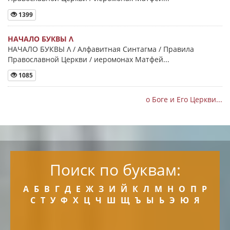
1399
НАЧАЛО БУКВЫ Λ
НАЧАЛО БУКВЫ Λ / Алфавитная Синтагма / Правила
Православной Церкви / иеромонах Матфей...
1085
о Боге и Его Церкви...
Поиск по буквам:
А
Б
В
Г
Д
Е
Ж
З
И
Й
К
Л
М
Н
О
П
Р
С
Т
У
Ф
Х
Ц
Ч
Ш
Щ
Ъ
Ы
Ь
Э
Ю
Я