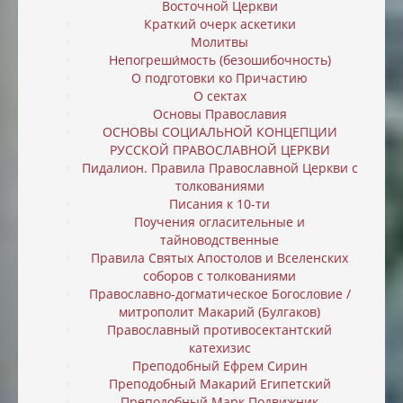
Восточной Церкви
Краткий очерк аскетики
Молитвы
Непогреши́мость (безошибочность)
О подготовки ко Причастию
О сектах
Основы Православия
ОСНОВЫ СОЦИАЛЬНОЙ КОНЦЕПЦИИ
РУССКОЙ ПРАВОСЛАВНОЙ ЦЕРКВИ
Пидалион. Правила Православной Церкви с
толкованиями
Писания к 10-ти
Поучения огласительные и
тайноводственные
Правила Святых Апостолов и Вселенских
соборов с толкованиями
Православно-догматическое Богословие /
митрополит Макарий (Булгаков)
Православный противосектантский
катехизис
Преподобный Ефрем Сирин
Преподобный Макарий Египетский
Преподобный Марк Подвижник