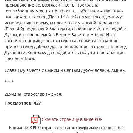
произволение ее, возгласит: О, ты прекрасна,
возлюбленная моя, ты прекрасна... зубы твои – как стадо
выстриженных овец (Песн.1:14; 4:2) по чистосердечному
исповеданию твоему, и после того: у каждой пара ягнят
(Песн.4:2) по двоякой благодати, совершаемой, т.е. водой и
Духом, и возвещаемой в Ветхом Завете и Новом. Итак,
закончив поприще поста, содержа в памяти сказанное,
принося плод добрых дел, в непорочности представ перед
Духовным Женихом, да сподобитесь получить оставление
грехов от Бога.
Слава Ему вместе с Сыном и Святым Духом вовеки. Аминь.
* * *
2Ехидна (старослав.) – змея.
Просмотров: 427
Скачать страницу в виде PDF
Внимание! В PDF сохраняется только содержимое страницы! без