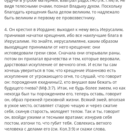
будучи в утробе матерней, взыграл радостно (Лк.1:44) и, не
видя телесными очами, познал Владыку духом. Поскольку
благодать крещения была делом великим, то надлежало
быть великим и первому ее провозвестнику.
4. Он крестил в Иордане; выходил к нему весь Иерусалим,
принимая начатки крещения, ибо все наилучшие блага в
Иерусалиме. Но знайте, иерусалимляне, каким образом
выходящие принимали от него крещение: они
исповедовали грехи свои. Сначала они открывали раны,
потом он прилагал врачевства и тем, которые веровали,
дарствовал искупление от вечного огня. И если ты сам
хочешь увериться в том, что крещение Иоанново есть
искупление от угрожающего огня, то слушай, что говорит
он: порождения ехиднины!2, кто внушил вам бежать от
будущего гнева? (Мф.3:7). Итак, не будь более змеем, но как
некогда был ты порождением его, теперь оставь, говорит
он, образ прежней греховной жизни. Всякий змей, вползая
в узкое место, оставляет старую чешую и через сжатие
себя, скинув старость, молодеет телом. Так и ты, говорит
он, взойди узкими и тесными вратами; изнурив себя
постом, изгони то, что губит тебя. Совлекись ветхого
человека с делами его (см. Кол.3:9) и скажи слова,