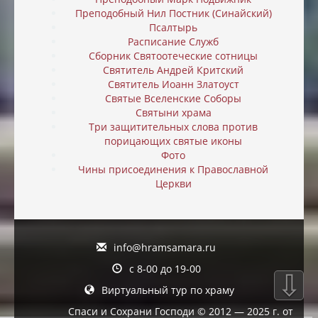
Преподобный Нил Постник (Синайский)
Псалтырь
Расписание Служб
Сборник Святоотеческие сотницы
Святитель Андрей Критский
Святитель Иоанн Златоуст
Святые Вселенские Соборы
Святыни храма
Три защитительных слова против
порицающих святые иконы
Фото
Чины присоединения к Православной
Церкви
info@hramsamara.ru
с 8-00 до 19-00
⇩
Виртуальный тур по храму
Спаси и Сохрани Господи © 2012 — 2025 г. от