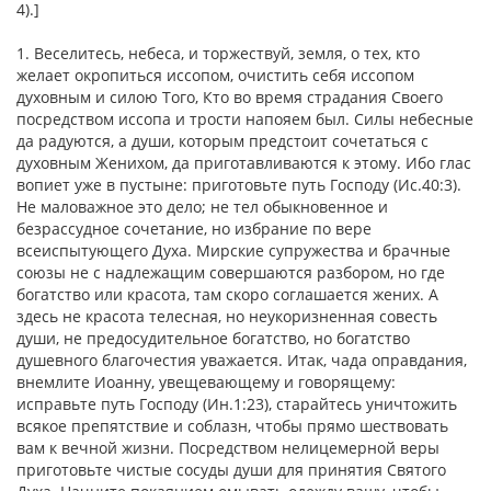
4).]
1. Веселитесь, небеса, и торжествуй, земля, о тех, кто
желает окропиться иссопом, очистить себя иссопом
духовным и силою Того, Кто во время страдания Своего
посредством иссопа и трости напояем был. Силы небесные
да радуются, а души, которым предстоит сочетаться с
духовным Женихом, да приготавливаются к этому. Ибо глас
вопиет уже в пустыне: приготовьте путь Господу (Ис.40:3).
Не маловажное это дело; не тел обыкновенное и
безрассудное сочетание, но избрание по вере
всеиспытующего Духа. Мирские супружества и брачные
союзы не с надлежащим совершаются разбором, но где
богатство или красота, там скоро соглашается жених. А
здесь не красота телесная, но неукоризненная совесть
души, не предосудительное богатство, но богатство
душевного благочестия уважается. Итак, чада оправдания,
внемлите Иоанну, увещевающему и говорящему:
исправьте путь Господу (Ин.1:23), старайтесь уничтожить
всякое препятствие и соблазн, чтобы прямо шествовать
вам к вечной жизни. Посредством нелицемерной веры
приготовьте чистые сосуды души для принятия Святого