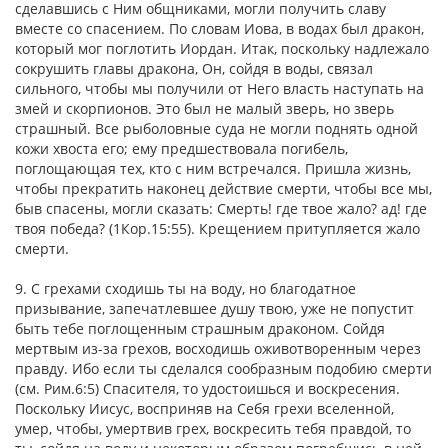
сделавшись с Ним общниками, могли получить славу
вместе со спасением. По словам Иова, в водах был дракон,
который мог поглотить Иордан. Итак, поскольку надлежало
сокрушить главы дракона, Он, сойдя в воды, связал
сильного, чтобы мы получили от Него власть наступать на
змей и скорпионов. Это был не малый зверь, но зверь
страшный. Все рыболовные суда не могли поднять одной
кожи хвоста его; ему предшествовала погибель,
поглощающая тех, кто с ним встречался. Пришла жизнь,
чтобы прекратить наконец действие смерти, чтобы все мы,
быв спасены, могли сказать: Смерть! где твое жало? ад! где
твоя победа? (1Кор.15:55). Крещением притупляется жало
смерти.
9. С грехами сходишь ты на воду, но благодатное
призывание, запечатлевшее душу твою, уже не попустит
быть тебе поглощенным страшным драконом. Сойдя
мертвым из-за грехов, восходишь оживотворенным через
правду. Ибо если ты сделался сообразным подобию смерти
(см. Рим.6:5) Спасителя, то удостоишься и воскресения.
Поскольку Иисус, восприняв на Себя грехи вселенной,
умер, чтобы, умертвив грех, воскресить тебя правдой, то