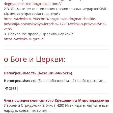
dogmaticheskoe-bogoslovie-tom2/
2.3. Догматические послания православных иерархов XVII–
XIX веков о православной вере /
https://azbyka.ru/otechnik/bogoslovie/dogmaticheskie-
poslanija-pravoslavnyh-ierarhov-17-19-vekov-o-pravoslavnoj-
vere/
3. Церковное право / Правила Церкви /
https://azbyka.ru/pravo/
о Боге и Церкви:
Непогреши́мость (безошибочность)
Непогреши́мость
(безошибочность) –
1) свойство, прис...
2675
Чин последования святого Крещения и Миропомазания
Иероним Стридонский, блж. (†420) Итак идите, научите все
народы, крестя их во имя ...