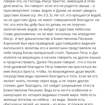
говорю это, но Господь Иисус Христос, имеющий в этом
деле власть. Он говорит: если кто не родится свыше – и
присовокупляет слова: водою и Духом, не может увидеть
Царствие Божие (ср. Ин.3:3, 5). Ни тот, кто крещается водой,
но не удостоен Духа, не имеет совершенной благодати; ни
тот, кто хотя бы добр был по делам, но не получил
запечатления водой, не войдет в Царствие Небесное.
Слово дерзновенно, но не мое, поскольку так определил
Иисус. И вот доказательство в Божественном Писании.
Корнилий был муж праведный, удостоившийся видения
Ангельского, молитвы его и милостыни представляли на
небе перед Богом прекрасный столп. Пришел Петр, и Дух
излился на верующих, и начали говорить на других языках
и пророчествовать. Далее Писание говорит, что и после
этой духовной благодати Петр повелел им креститься во
имя Иисуса Христа, чтобы, по возрождении души верой,
посредством воды приняло благодать и тело. Если же кто
желает знать, почему через воду, а не через другую
стихию, дает благодать, тот найдет разрешение этого в
Божественном Писании. Вода есть нечто особенное и
наилучшее из четырех видимых стихий мира. Небо есть
жилище Ангелов, но небеса – из воды. Земля есть
обиталище людей, но земля – из воды. И прежде всего