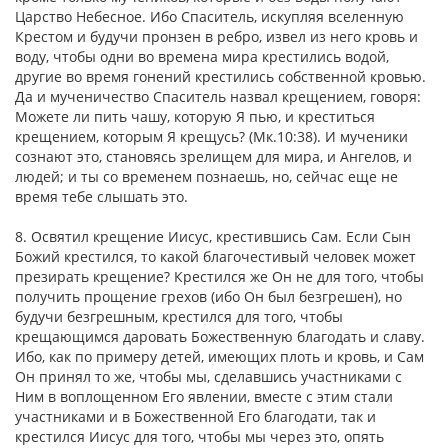
Царство Небесное. Ибо Спаситель, искупляя вселенную
Крестом и будучи пронзен в ребро, извел из него кровь и
воду, чтобы одни во времена мира крестились водой,
другие во время гонений крестились собственной кровью.
Да и мученичество Спаситель назвал крещением, говоря:
Можете ли пить чашу, которую Я пью, и креститься
крещением, которым Я крещусь? (Мк.10:38). И мученики
сознают это, становясь зрелищем для мира, и Ангелов, и
людей; и ты со временем познаешь, но, сейчас еще не
время тебе слышать это.
8. Освятил крещение Иисус, крестившись Сам. Если Сын
Божий крестился, то какой благочестивый человек может
презирать крещение? Крестился же Он не для того, чтобы
получить прощение грехов (ибо Он был безгрешен), но
будучи безгрешным, крестился для того, чтобы
крещающимся даровать Божественную благодать и славу.
Ибо, как по примеру детей, имеющих плоть и кровь, и Сам
Он принял то же, чтобы мы, сделавшись участниками с
Ним в воплощенном Его явлении, вместе с этим стали
участниками и в Божественной Его благодати, так и
крестился Иисус для того, чтобы мы через это, опять