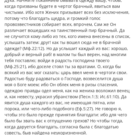
Духа. Начните покаянием омывать одежду вашу, чтобы,
когда призваны будете в чертог брачный, явиться вам
чистыми. Ибо хотя Жених призывает всех без исключения,
потому что благодать щедра, и громкий голос
провозвестников собирает всех, впрочем, Сам же Он
различает вошедших на таинственный пир брачный. Да
не случится кому-либо из тех, кого имена внесены в список,
услышать затем: друг! как ты вошел сюда не в брачной
одежде? (Мф.22:12). Но да услышит каждый из вас: хорошо,
добрый и верный раб! в малом ты был верен, над многим
тебя поставлю; войди в радость господина твоего
(Мф.25:21), ибо доселе стоял ты за вратами. О, когда бы
всякий из вас мог сказать: царь ввел меня в чертоги свои.
Радостью буду радоваться о Господе, возвеселится душа
моя о Боге моем; ибо Он облек меня в ризы спасения,
одеждою правды одел меня, как на жениха возложил венец
и, как невесту, украсил убранством (Песн.1:3; Ис.61:10). Да
явится душа каждого из вас, не имеющая пятна, или
порока, или чего-либо подобного (Еф.5:27). Не говорю я,
чтобы это было прежде принятия благодати: ибо для чего
было бы звать вас к отпущению грехов? Но чтобы тогда,
когда даруется благодать, согласна была с благодатью
совесть, быв найдена неукоризненной.