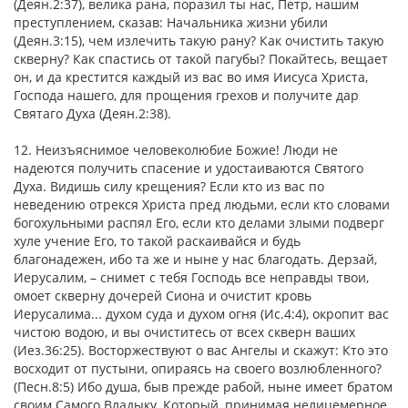
(Деян.2:37), велика рана, поразил ты нас, Петр, нашим
преступлением, сказав: Начальника жизни убили
(Деян.3:15), чем излечить такую рану? Как очистить такую
скверну? Как спастись от такой пагубы? Покайтесь, вещает
он, и да крестится каждый из вас во имя Иисуса Христа,
Господа нашего, для прощения грехов и получите дар
Святаго Духа (Деян.2:38).
12. Неизъяснимое человеколюбие Божие! Люди не
надеются получить спасение и удостаиваются Святого
Духа. Видишь силу крещения? Если кто из вас по
неведению отрекся Христа пред людьми, если кто словами
богохульными распял Его, если кто делами злыми подверг
хуле учение Его, то такой раскаивайся и будь
благонадежен, ибо та же и ныне у нас благодать. Дерзай,
Иерусалим, – снимет с тебя Господь все неправды твои,
омоет скверну дочерей Сиона и очистит кровь
Иерусалима... духом суда и духом огня (Ис.4:4), окропит вас
чистою водою, и вы очиститесь от всех скверн ваших
(Иез.36:25). Восторжествуют о вас Ангелы и скажут: Кто это
восходит от пустыни, опираясь на своего возлюбленного?
(Песн.8:5) Ибо душа, быв прежде рабой, ныне имеет братом
своим Самого Владыку, Который, принимая нелицемерное