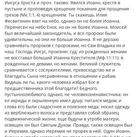
Иисуса Христа и проч. таково: Явился Иоанн, крестя в
пустыне и проповедуя крещение покаяния для прощения
грехов (Мк.1:1, 4) крещением. Ты скажешь, Илия
Фесвитянин взят на небо, однако он не более Иоанна.
Перенесен на небо Енох, но он не более Иоанна. Моисей
был величайший законодатель, и все пророки были
удивительны, но они не больше Иоанна. Я не дерзаю
сравнивать пророков с пророками, но Сам Владыка их и
наш, Господь Иисус, произнес суд: из рожденных женами
не восставал больший Иоанна Крестителя (Мф.11:11); в
рожденных не девами, но женами. Великий служитель
сравнивается с сослужителями, превосходство же и
благодать Сына несравненны в отношении к рабам.
Видишь ли ты, какого человека избрал Бог в
предшественника этой благодати? Бедного,
пустыннолюбивого, однако, не человеконенавистника; он
ел акриды и окрыленную имел душу; питался медом, и
слова его были сладостнее и полезнее меда; носил одежду
из верблюжьего волоса и представлял собой образец
подвижнической жизни; еще будучи в утробе матери,
освящен он был Святым Духом. Правда, также освящен был
и Иеремия, однако Иеремия не прорек в ней. Один Иоанн,