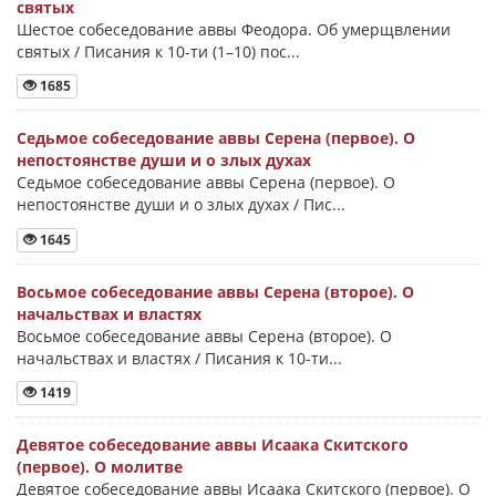
святых
Шестое собеседование аввы Феодора. Об умерщвлении
святых / Писания к 10-ти (1–10) пос...
1685
Седьмое собеседование аввы Серена (первое). О
непостоянстве души и о злых духах
Седьмое собеседование аввы Серена (первое). О
непостоянстве души и о злых духах / Пис...
1645
Восьмое собеседование аввы Серена (второе). О
начальствах и властях
Восьмое собеседование аввы Серена (второе). О
начальствах и властях / Писания к 10-ти...
1419
Девятое собеседование аввы Исаака Скитского
(первое). О молитве
Девятое собеседование аввы Исаака Скитского (первое). О