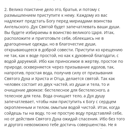
2. Велико поистине дело это, братья, и потому с
размышлением приступите к нему. Каждому из вас
надлежит предстать Богу перед мириадами воинства
Ангельского. Дух Святой будет запечатлевать ваши души.
Вы будете избираемы в воинство великого Царя. Итак,
расположите и приготовьте себя, облекшись не в
драгоценные одежды, но в благочестие души,
открывающееся в доброй совести. Приступи ко крещению
не так, как к воде простой, но как к духовной благодати, с
водой даруемой. Ибо как приносимое в жертву, простое по
природе, оскверняется через призывание идолов, так,
напротив, простая вода, получив силу от призывания
Святого Духа и Христа и Отца, делается святой. Так как
человек состоит из двух частей, из души и тела, то и
очищение двоякое: бестелесное для бестелесного, а
телесное для тела. Вода очищает тело, а Дух душу
запечатлевает, чтобы нам приступить к Богу с сердцем
окропленным и телом, омытым водой чистой. Итак, когда
сойдешь ты на воду, то не простую воду представляй себе,
но от действия Святого Духа ожидай спасения. Ибо без того
и другого невозможно тебе достичь совершенства. Не я