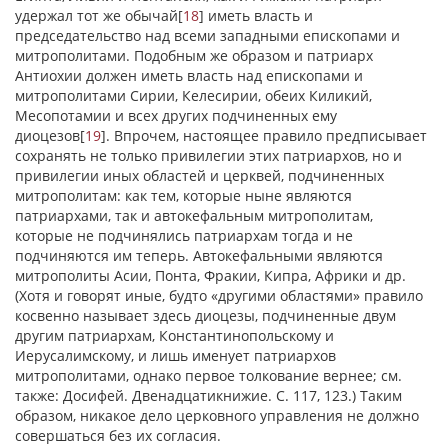
удержал тот же обычай
[
18
]
иметь власть и
председательство над всеми западными епископами и
митрополитами. Подобным же образом и патриарх
Антиохии должен иметь власть над епископами и
митрополитами Сирии, Келесирии, обеих Киликий,
Месопотамии и всех других подчиненных ему
диоцезов
[
19
]
. Впрочем, настоящее правило предписывает
сохранять не только привилегии этих патриархов, но и
привилегии иных областей и церквей, подчиненных
митрополитам: как тем, которые ныне являются
патриархами, так и автокефальным митрополитам,
которые не подчинялись патриархам тогда и не
подчиняются им теперь. Автокефальными являются
митрополиты Асии, Понта, Фракии, Кипра, Африки и др.
(Хотя и говорят иные, будто «другими областями» правило
косвенно называет здесь диоцезы, подчиненные двум
другим патриархам, Константинопольскому и
Иерусалимскому, и лишь именует патриархов
митрополитами, однако первое толкование вернее; см.
также: Досифей. Двенадцатикнижие. С. 117, 123.) Таким
образом, никакое дело церковного управления не должно
совершаться без их согласия.