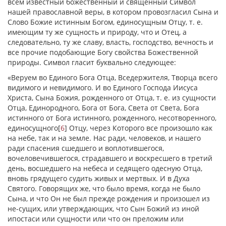
всем известный божественный и священный Символ
нашей православной веры, в котором провозгласил Сына и
Слово Божие истинным Богом, единосущным Отцу, т. е.
имеющим ту же сущность и природу, что и Отец, а
следовательно, ту же славу, власть, господство, вечность и
все прочие подобающие Богу свойства Божественной
природы. Символ гласит буквально следующее:
«Веруем во Единого Бога Отца, Вседержителя, Творца всего
видимого и невидимого. И во Единого Господа Иисуса
Христа, Сына Божия, рожденного от Отца, т. е. из сущности
Отца, Единородного, Бога от Бога, Света от Света, Бога
истинного от Бога истинного, рожденного, несотворенного,
единосущного
[
6
]
Отцу, через Которого все произошло как
на небе, так и на земле. Нас ради, человеков, и нашего
ради спасения сшедшего и воплотившегося,
вочеловечившегося, страдавшего и воскресшего в третий
день, восшедшего на небеса и седящего
одесную
Отца,
вновь грядущего судить живых и мертвых. И в Духа
Святого. Говорящих же, что было время, когда не было
Сына, и что Он не был прежде рождения и произошел из
не-сущих, или утверждающих, что Сын Божий из иной
ипостаси или сущности или что он преложим или