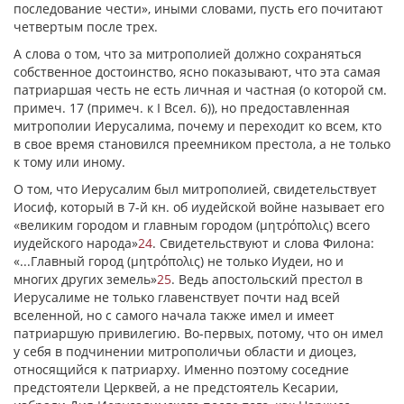
последование чести», иными словами, пусть его почитают
четвертым после трех.
А слова о том, что за митрополией должно сохраняться
собственное достоинство, ясно показывают, что эта самая
патриаршая честь не есть личная и частная (о которой см.
примеч. 17 (примеч. к I Всел. 6)), но предоставленная
митрополии Иерусалима, почему и переходит ко всем, кто
в свое время становился преемником престола, а не только
к тому или иному.
О том, что Иерусалим был митрополией, свидетельствует
Иосиф, который в 7-й кн. об иудейской войне называет его
«великим городом и главным городом (μητρόπολις) всего
иудейского народа»
24
. Свидетельствуют и слова Филона:
«...Главный город (μητρόπολις) не только Иудеи, но и
многих других земель»
25
. Ведь апостольский престол в
Иерусалиме не только главенствует почти над всей
вселенной, но с самого начала также имел и имеет
патриаршую привилегию. Во-первых, потому, что он имел
у себя в подчинении митрополичьи области и диоцез,
относящийся к патриарху. Именно поэтому соседние
предстоятели Церквей, а не предстоятель Кесарии,