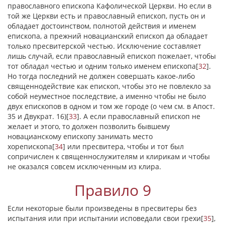
православного епископа Кафолической Церкви. Но если в
той же Церкви есть и православный епископ, пусть он и
обладает достоинством, полнотой действия и именем
епископа, а прежний новацианский епископ да обладает
только пресвитерской честью. Исключение составляет
лишь случай, если православный епископ пожелает, чтобы
тот обладал честью и одним только именем епископа
[
32
]
.
Но тогда последний не должен совершать какое-либо
священнодействие как епископ, чтобы это не повлекло за
собой неуместное последствие, а именно чтобы не было
двух епископов в одном и том же городе (о чем см. в Апост.
35 и Двукрат. 16)
[
33
]
. А если православный епископ не
желает и этого, то должен позволить бывшему
новацианскому епископу занимать место
хорепископа
[
34
]
или пресвитера, чтобы и тот был
сопричислен к священнослужителям и клирикам и чтобы
не оказался совсем исключенным из клира.
Правило 9
Если некоторые были произведены в пресвитеры без
испытания или при испытании исповедали свои грехи
[
35
]
,