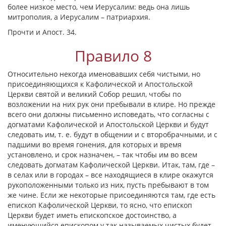
более низкое место, чем Иерусалим: ведь она лишь
митрополия, а Иерусалим – патриархия.
Прочти и Апост. 34.
Правило 8
Относительно некогда именовавших себя чистыми, но
присоединяющихся к Кафолической и Апостольской
Церкви святой и великий Собор решил, чтобы по
возложении на них рук они пребывали в клире. Но прежде
всего они должны письменно исповедать, что согласны с
догматами Кафолической и Апостольской Церкви и будут
следовать им, т. е. будут в общении и с второбрачными, и с
падшими во время гонения, для которых и время
установлено, и срок назначен, – так чтобы им во всем
следовать догматам Кафолической Церкви. Итак, там, где –
в селах или в городах – все находящиеся в клире окажутся
рукоположенными только из них, пусть пребывают в том
же чине. Если же некоторые присоединяются там, где есть
епископ Кафолической Церкви, то ясно, что епископ
Церкви будет иметь епископское достоинство, а
именующийся епископом у так называемых чистых будет