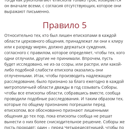
он вначале всеми, с согласия отсутствующих, которое они
выражают письменно.
Правило 5
Относительно тех, кто был лишен епископами в каждой
области церковного общения, принадлежат ли они к клиру
или к разряду мирян, должно держаться суждения,
согласного с правилом, которое определяет, чтобы тех, кого
одни отлучили, другие не принимали. Впрочем, пусть
будет исследовано, не из-за ссоры, или распри, или какой-
либо подобной слабости епископа оказались они
отлученными. Итак, чтобы производить надлежащее
расследование, было признано за благо ежегодно в каждой
митрополичьей области дважды в год созывать Соборы,
чтобы все епископы области, собравшись вместе, сообща
проводили подобные расследования. И таким образом тех,
которые по общему признанию погрешили перед
епископом, все обоснованно признают лишенными
общения до тех пор, пока епископы сообща не решат
вынести о них более снисходительное решение. Соборы же
пусть проходят: один – перед Четыредесятницей, чтобы по