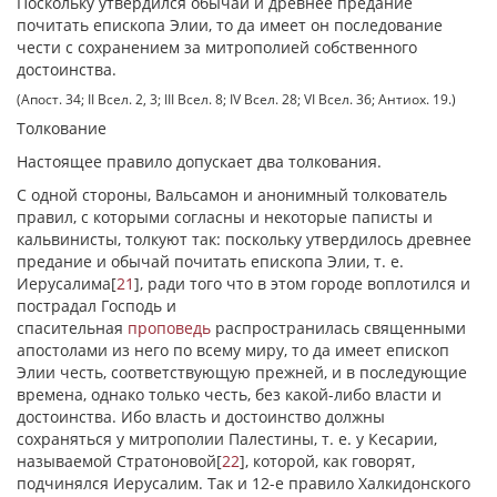
Поскольку утвердился обычай и древнее предание
почитать епископа Элии, то да имеет он последование
чести с сохранением за митрополией собственного
достоинства.
(Апост. 34; II Всел. 2, 3; III Всел. 8; IV Всел. 28; VI Всел. 36; Антиох. 19.)
Толкование
Настоящее правило допускает два толкования.
С одной стороны, Вальсамон и анонимный толкователь
правил, с которыми согласны и некоторые паписты и
кальвинисты, толкуют так: поскольку утвердилось древнее
предание и обычай почитать епископа Элии, т. е.
Иерусалима
[
21
]
, ради того что в этом городе воплотился и
пострадал Господь и
спасительная
проповедь
распространилась священными
апостолами из него по всему миру, то да имеет епископ
Элии честь, соответствующую прежней, и в последующие
времена, однако только честь, без какой-либо власти и
достоинства. Ибо власть и достоинство должны
сохраняться у митрополии Палестины, т. е. у Кесарии,
называемой Стратоновой
[
22
]
, которой, как говорят,
подчинялся Иерусалим. Так и 12-е правило Халкидонского