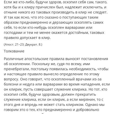
Если же кто-либо, будучи здоров, оскопил себя сам, такого,
хотя бы и к клиру причислен был, надлежит исключить, и
отныне никого из таковых производить в клир не следует.
И так как ясно, что это сказано о поступающих таким
образом преднамеренно и дерзающих оскоплять самих
себя, то если кто-нибудь оскоплен варварами или
господами и тем не менее окажется достойным, таковых
правило допускает в клир.
(Апост. 21–23; Двукрат. 8.)
Толкование
Различные апостольские правила выносят постановления
об оскоплении. Поскольку же, судя по всему, ими
пренебрегали, постольку появилась необходимость, чтобы
и настоящее правило вынесло определение по этому
вопросу. Оно говорит, что оскопленный врачами из-за
болезни и недуга или варварами во время нападения, если
он клирик, пусть совершает служение клирика. Но тот, кто
оскопил себя, будучи здоровым, должен прекратить
служение клирика, если он клирик, а если мирянин, то с
этого дня и впредь не может стать клириком. Однако мы
говорим это о тех, кто преднамеренно и добровольно