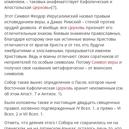
изменяем, – таковых анафематствует Кафолическая и
Апостольская
Церковь
»
[
7
]
.
Этот Символ Феодор Иерусалимский назвал правым
исповеданием веры, а Дамас Римский – стеной против
орудий диавола. И вообще, вся
Церковь
признаёт его
отличительным знаком, боевым знаменем православных,
благодаря которому они как истинные воины Христовы
отличаются от врагов Христа и от тех, кто, будучи
лжебратиями и злославными, прикрывается именем
Христовым. Ведь и воины отличают своих соратников от
неприятелей по особым символам. Потому
Символ веры
и
получил свое название метафорически – от воинских
символов.
Собор также вынес определение о Пасхе, которое ныне
Восточная Кафолическая
Церковь
хранит неизменным (см.
об этом Апост. 7 и Антиох. 1).
Были изложены также и настоящие двадцать священных
правил, косвенно подтвержденные IV Всел. 1, а прямо – VI
Всел. 2 и VII Всел. 1.
Отметь, что деяния этого I Собора не сохранились ни на
греческом, ни на латинском языках; осталось лишь то, что