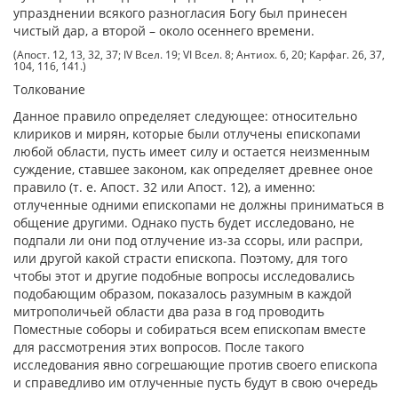
упразднении всякого разногласия Богу был принесен
чистый дар, а второй – около осеннего времени.
(Апост. 12, 13, 32, 37; IV Всел. 19; VI Всел. 8; Антиох. 6, 20; Карфаг. 26, 37,
104, 116, 141.)
Толкование
Данное правило определяет следующее: относительно
клириков и мирян, которые были отлучены епископами
любой области, пусть имеет силу и остается неизменным
суждение, ставшее законом, как определяет древнее оное
правило (т. е. Апост. 32 или Апост. 12), а именно:
отлученные одними епископами не должны приниматься в
общение другими. Однако пусть будет исследовано, не
подпали ли они под отлучение из-за ссоры, или распри,
или другой какой страсти епископа. Поэтому, для того
чтобы этот и другие подобные вопросы исследовались
подобающим образом, показалось разумным в каждой
митрополичьей области два раза в год проводить
Поместные соборы и собираться всем епископам вместе
для рассмотрения этих вопросов. После такого
исследования явно согрешающие против своего епископа
и справедливо им отлученные пусть будут в свою очередь