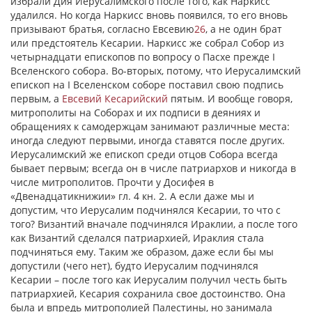
избрали Дия Иерусалимского после того, как Наркисс
удалился. Но когда Наркисс вновь появился, то его вновь
призывают братья, согласно Евсевию
26
, а не один брат
или предстоятель Кесарии. Наркисс же собрал Собор из
четырнадцати епископов по вопросу о Пасхе прежде I
Вселенского собора. Во-вторых, потому, что Иерусалимский
епископ на I Вселенском соборе поставил свою подпись
первым, а
Евсевий Кесарийский
пятым. И вообще говоря,
митрополиты на Соборах и их подписи в деяниях и
обращениях к самодержцам занимают различные места:
иногда следуют первыми, иногда ставятся после других.
Иерусалимский же епископ среди отцов Собора всегда
бывает первым; всегда он в числе патриархов и никогда в
числе митрополитов. Прочти у Досифея в
«Двенадцатикнижии» гл. 4 кн. 2. А если даже мы и
допустим, что Иерусалим подчинялся Кесарии, то что с
того? Византий вначале подчинялся Ираклии, a после того
как Византий сделался патриархией, Ираклия стала
подчиняться ему. Таким же образом, даже если бы мы
допустили (чего нет), будто Иерусалим подчинялся
Кесарии – после того как Иерусалим получил честь быть
патриархией, Кесария сохранила свое достоинство. Она
была и впредь митрополией Палестины, но занимала