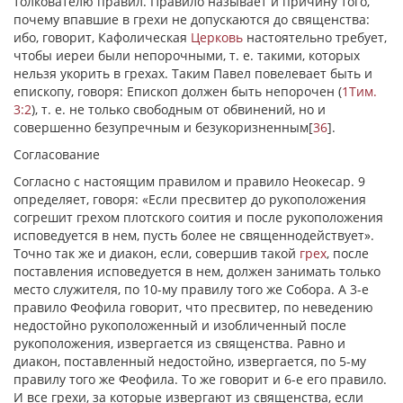
толкователю правил. Правило называет и причину того,
почему впавшие в грехи не допускаются до священства:
ибо, говорит, Кафолическая
Церковь
настоятельно требует,
чтобы иереи были непорочными, т. е. такими, которых
нельзя укорить в грехах. Таким Павел повелевает быть и
епископу, говоря: Епископ должен быть непорочен (
1Тим.
3:2
), т. е. не только свободным от обвинений, но и
совершенно безупречным и безукоризненным
[
36
]
.
Согласование
Согласно с настоящим правилом и правило Неокесар. 9
определяет, говоря: «Если пресвитер до рукоположения
согрешит грехом плотского соития и после рукоположения
исповедуется в нем, пусть более не священнодействует».
Точно так же и диакон, если, совершив такой
грех
, после
поставления исповедуется в нем, должен занимать только
место служителя, по 10-му правилу того же Собора. А 3-е
правило Феофила говорит, что пресвитер, по неведению
недостойно рукоположенный и изобличенный после
рукоположения, извергается из священства. Равно и
диакон, поставленный недостойно, извергается, по 5-му
правилу того же Феофила. To же говорит и 6-е его правило.
И все грехи, за которые извергают из священства, если