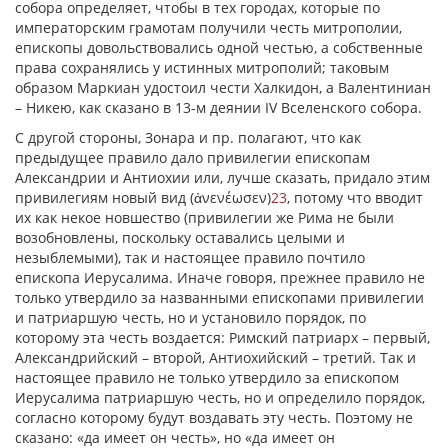
собора определяет, чтобы в тех городах, которые по
императорским грамотам получили честь митрополии,
епископы довольствовались одной честью, а собственные
права сохранялись у истинных митрополий; таковым
образом Маркиан удостоил чести Халкидон, а Валентиниан
– Никею, как сказано в 13-м деянии IV Вселенского собора.
C другой стороны, Зонара и пр. полагают, что как
предыдущее правило дало привилегии епископам
Александрии и Антиохии или, лучше сказать, придало этим
привилегиям новый вид (ἀνενέωσεν)
23
, потому что вводит
их как некое новшество (привилегии же Рима не были
возобновлены, поскольку оставались целыми и
незыблемыми), так и настоящее правило почтило
епископа Иерусалима. Иначе говоря, прежнее правило не
только утвердило за названными епископами привилегии
и патриаршую честь, но и установило порядок, по
которому эта честь воздается: Римский патриарх – первый,
Александрийский – второй, Антиохийский – третий. Так и
настоящее правило не только утвердило за епископом
Иерусалима патриаршую честь, но и определило порядок,
согласно которому будут воздавать эту честь. Поэтому не
сказано: «да имеет он честь», но «да имеет он