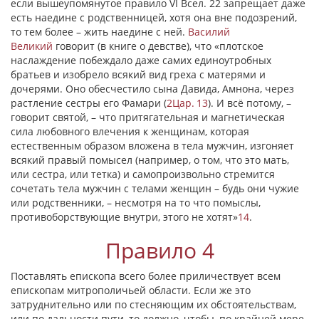
если вышеупомянутое правило VI Всел. 22 запрещает даже
есть наедине с родственницей, хотя она вне подозрений,
то тем более – жить наедине с ней.
Василий
Великий
говорит (в книге о девстве), что «плотское
наслаждение побеждало даже самих единоутробных
братьев и изобрело всякий вид греха с матерями и
дочерями. Оно обесчестило сына Давида, Амнона, через
растление сестры его Фамари (
2Цар. 13
). И всё потому, –
говорит святой, – что притягательная и магнетическая
сила любовного влечения к женщинам, которая
естественным образом вложена в тела мужчин, изгоняет
всякий правый помысел (например, о том, что это мать,
или сестра, или тетка) и самопроизвольно стремится
сочетать тела мужчин с телами женщин – будь они чужие
или родственники, – несмотря на то что помыслы,
противоборствующие внутри, этого не хотят»
14
.
Правило 4
Поставлять епископа всего более приличествует всем
епископам митрополичьей области. Если же это
затруднительно или по стесняющим их обстоятельствам,
или по дальности пути, то должно, чтобы, по крайней мере,