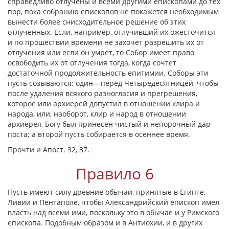
справедливо отлучены и всеми другими епископами до тех
пор, пока собранию епископов не покажется необходимым
вынести более снисходительное решение об этих
отлученных. Если, например, отлучивший их ожесточится
и по прошествии времени не захочет разрешить их от
отлучения или если он умрет, то Собор имеет право
освободить их от отлучения тогда, когда сочтет
достаточной продолжительность епитимии. Соборы эти
пусть созываются: один – перед Четыредесятницей, чтобы
после удаления всякого разногласия и прегрешения,
которое или архиерей допустил в отношении клира и
народа, или, наоборот, клир и народ в отношении
архиерея, Богу был принесен чистый и непорочный дар
поста; а второй пусть собирается в осеннее время.
Прочти и Апост. 32, 37.
Правило 6
Пусть имеют силу древние обычаи, принятые в Египте,
Ливии и Пентаполе, чтобы Александрийский епископ имел
власть над всеми ими, поскольку это в обычае и у Римского
епископа. Подобным образом и в Антиохии, и в других