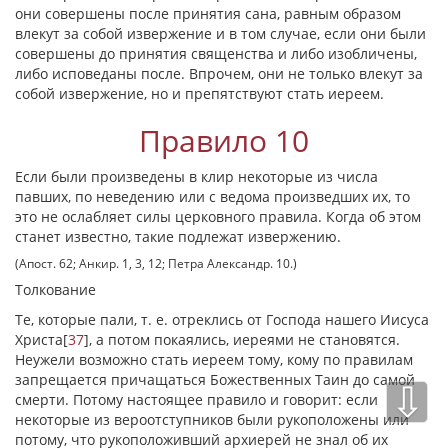
они совершены после принятия сана, равным образом
влекут за собой извержение и в том случае, если они были
совершены до принятия священства и либо изобличены,
либо исповеданы после. Впрочем, они не только влекут за
собой извержение, но и препятствуют стать иереем.
Правило 10
Если были произведены в клир некоторые из числа
павших, по неведению или с ведома произведших их, то
это не ослабляет силы церковного правила. Когда об этом
станет известно, такие подлежат извержению.
(Апост. 62; Анкир. 1, 3, 12; Петра Александр. 10.)
Толкование
Те, которые пали, т. е. отреклись от Господа нашего Иисуса
Христа
[
37
]
, а потом покаялись, иереями не становятся.
Неужели возможно стать иереем тому, кому по правилам
запрещается причащаться Божественных Таин до самой
⇩
смерти. Потому настоящее правило и говорит: если
некоторые из вероотступников были рукоположены или
потому, что рукоположивший архиерей не знал об их