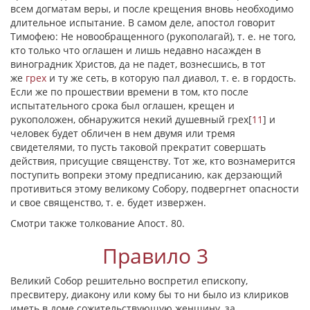
всем догматам веры, и после крещения вновь необходимо
длительное испытание. В самом деле, апостол говорит
Тимофею: He новообращенного (рукополагай), т. е. не того,
кто только что оглашен и лишь недавно насажден в
виноградник Христов, да не падет, вознесшись, в тот
же
грех
и ту же сеть, в которую пал диавол, т. е. в гордость.
Если же по прошествии времени в том, кто после
испытательного срока был оглашен, крещен и
рукоположен, обнаружится некий душевный грех
[
11
]
и
человек будет обличен в нем двумя или тремя
свидетелями, то пусть таковой прекратит совершать
действия, присущие священству. Тот же, кто вознамерится
поступить вопреки этому предписанию, как дерзающий
противиться этому великому Собору, подвергнет опасности
и свое священство, т. е. будет извержен.
Смотри также толкование Апост. 80.
Правило 3
Великий Собор решительно воспретил епископу,
пресвитеру, диакону или кому бы то ни было из клириков
иметь в доме сожительствующую женщину, за