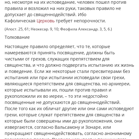
но, несмотря на их исповедание, человек пошел против
правила и возложил на них руки, таковых правило не
допускает до священнодействий. Ибо
Кафолическая
Церковь
требует непорочности.
(Апост. 25, 61; Неокесар. 9, 10; Феофила Александр. 3, 5, 6.)
Толкование
Настоящее правило определяет, что те, которые
намереваются принять посвящение, должны быть
чистыми от грехов, служащих препятствием для
священства, и что должно подвергать испытанию их жизнь
и поведение. Если же некоторые стали пресвитерами без
испытания или при испытании исповедали свои грехи,
являющиеся препятствием для священства, но архиереи,
которые испытывали их, пошли против правил и
рукоположили их во иереи, – то эти недостойно
посвященные не допускаются до священнодействий.
После того как их обличат другие или они сами исповедуют
грехи, которые служат препятствием для священства и
которые были совершены ими до рукоположения, они
извергаются, согласно Вальсамону и Зонаре, или
прекращают священнодействовать, согласно анонимному