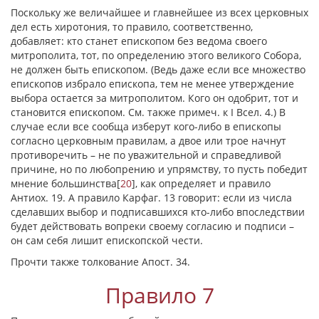
Поскольку же величайшее и главнейшее из всех церковных
дел есть хиротония, то правило, соответственно,
добавляет: кто станет епископом без ведома своего
митрополита, тот, по определению этого великого Собора,
не должен быть епископом. (Ведь даже если все множество
епископов избрало епископа, тем не менее утверждение
выбора остается за митрополитом. Кого он одобрит, тот и
становится епископом. См. также примеч. к I Всел. 4.) В
случае если все сообща изберут кого-либо в епископы
согласно церковным правилам, а двое или трое начнут
противоречить – не по уважительной и справедливой
причине, но по любопрению и упрямству, то пусть победит
мнение большинства
[
20
]
, как определяет и правило
Антиох. 19. А правило Карфаг. 13 говорит: если из числа
сделавших выбор и подписавшихся кто-либо впоследствии
будет действовать вопреки своему согласию и подписи –
он сам себя лишит епископской чести.
Прочти также толкование Апост. 34.
Правило 7