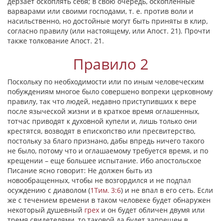
дерзает оскоплять себя; в свою очередь, оскопленные
варварами или своими господами, т. е. против воли и
насильственно, но достойные могут быть приняты в клир,
согласно правилу (или настоящему, или Апост. 21). Прочти
также толкование Апост. 21.
Правило 2
Поскольку по необходимости или по иным человеческим
побуждениям многое было совершено вопреки церковному
правилу, так что людей, недавно приступивших к вере
после языческой жизни и в краткое время оглашенных,
тотчас приводят к духовной купели и, лишь только они
крестятся, возводят в епископство или пресвитерство,
постольку за благо признано, дабы впредь ничего такого
не было, потому что и оглашаемому требуется время, и по
крещении – еще большее испытание. Ибо апостольское
Писание ясно говорит: He должен быть из
новообращенных, чтобы не возгордился и не подпал
осуждению с диаволом (
1Тим. 3:6
) и не впал в его сеть. Если
же с течением времени в таком человеке будет обнаружен
некоторый душевный
грех
и он будет обличен двумя или
тремя свидетелями, то таковой да будет запрещен в