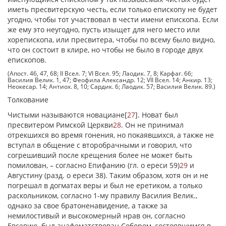
иметь пресвитерскую честь, если только епископу не будет
угодно, чтобы тот участвовал в чести имени епископа. Если
же ему это неугодно, пусть изыщет для него место или
хорепископа, или пресвитера, чтобы по всему было видно,
что он состоит в клире, но чтобы не было в городе двух
епископов.
(Апост. 46, 47, 68; II Всел. 7; VI Всел. 95; Лаодик. 7, 8; Карфаг. 66;
Василия Велик. 1, 47; Феофила Александр. 12; VII Всел. 14; Анкир. 13;
Неокесар. 14; Антиох. 8, 10; Сардик. 6; Лаодик. 57; Василия Велик. 89.)
Толкование
Чистыми называются новациане
[
27
]
. Новат был
пресвитером Римской Церкви
28
. Он не принимал
отрекшихся во время гонения, но покаявшихся, а также не
вступал в общение с второбрачными и говорил, что
согрешивший после крещения более не может быть
помилован, – согласно Епифанию (гл. о ереси 59)
29
и
Августину (разд. о ереси 38). Таким образом, хотя он и не
погрешал в догматах веры и был не еретиком, а только
раскольником, согласно 1-му правилу Василия Велик.,
однако за свое братоненавидение, а также за
немилостивый и высокомерный нрав он, согласно
Евсевию, был анафематствован Собором, состоявшимся в