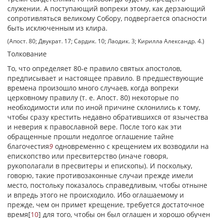
служении. А поступающий вопреки этому, как дерзающий
сопротивляться великому Собору, подвергается опасности
быть исключенным из клира.
(Апост. 80; Двукрат. 17; Сардик. 10; Лаодик. 3; Кирилла Александр. 4.)
Толкование
To, что определяет 80-е правило святых апостолов,
предписывает и настоящее правило. В предшествующие
времена произошло много случаев, когда вопреки
церковному правилу (т. е. Апост. 80) некоторые по
необходимости или по иной причине склонились к тому,
чтобы сразу крестить недавно обратившихся от язычества
и неверия к православной вере. После того как эти
обращенные прошли недолгое оглашение тайне
благочестия
9
одновременно с крещением их возводили на
епископство или пресвитерство (иначе говоря,
рукополагали в пресвитеры и епископы). И поскольку,
говорю, такие противозаконные случаи прежде имели
место, постольку показалось справедливым, чтобы отныне
и впредь этого не происходило. Ибо оглашаемому и
прежде, чем он примет крещение, требуется достаточное
время
[
10
]
для того, чтобы он был оглашен и хорошо обучен