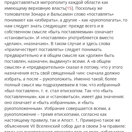
предоставляться митрополиту каждой области как
имеющему верховную власть
[
15
]
. Поскольку же
толкователи Зонара и Вальсамон слово «поставлять»
понимают как «избирать», а другие – как «рукополагать», то
нам следует знать следующее: прежде всего и в
собственном смысле «быть поставляемым» означает
«становиться». И «поставляю» употребляется вместо
«делаю», «назначаю». В таком случае и здесь слова
«приличествует поставлять» следует понимать
предварительно и в общем смысле как «должен быть
поставлен, назначен, выдвинут» всеми. А «в общем
смысле» и «предварительно» сказал я потому, что у этого
назначения есть свой священный чин: сначала должно
избрать, а после – рукоположить. Именно такой, более
полный смысл мы подразумеваем в том, что избранный
«был поставлен», т. е. стал епископом. Так что «быть
поставленным», как и «становиться», имеет два значения:
оно означает и «быть избранным», и «быть
рукоположенным». Избрание совершается всеми, а
рукоположение – тремя епископами, согласно как
настоящему правилу, так и Апост. 1. Примерно такое же
объяснение VII Вселенский собор дал в своем 3-м правиле:
тогда как рукополагают епископа только трое, избирается