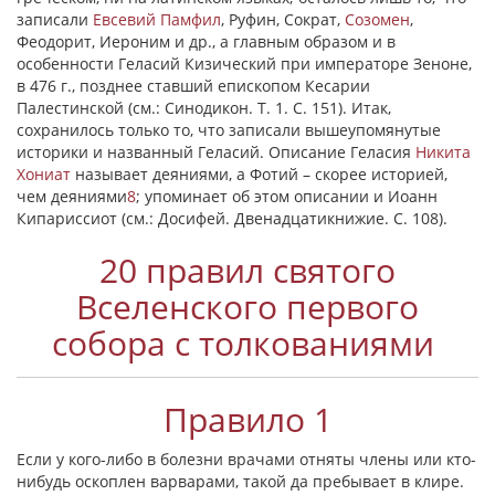
записали
Евсевий Памфил
, Руфин, Сократ,
Созомен
,
Феодорит, Иероним и др., а главным образом и в
особенности Геласий Кизический при императоре Зеноне,
в 476 г., позднее ставший епископом Кесарии
Палестинской (см.: Синодикон. Т. 1. С. 151). Итак,
сохранилось только то, что записали вышеупомянутые
историки и названный Геласий. Описание Геласия
Никита
Хониат
называет деяниями, а Фотий – скорее историей,
чем деяниями
8
; упоминает об этом описании и Иоанн
Кипариссиот (см.: Досифей. Двенадцатикнижие. С. 108).
20 правил святого
Вселенского первого
собора с толкованиями
Правило 1
Если у кого-либо в болезни врачами отняты члены или кто-
нибудь оскоплен варварами, такой да пребывает в клире.