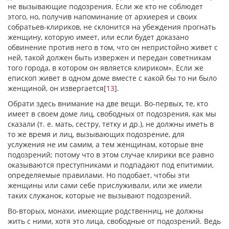
не вызывающие подозрения. Если же кто не соблюдет
этого, но, получив напоминание от архиерея и своих
собратьев-клириков, не склонится на убеждения прогнать
женщину, которую имеет, или если будет доказано
обвинение против него в том, что он непристойно живет с
ней, такой должен быть извержен и передан советникам
того города, в котором он является клириком». Если же
епископ живет в одном доме вместе с какой бы то ни было
женщиной, он извергается
[
13
]
.
Обрати здесь внимание на две вещи. Во-первых, те, кто
имеет в своем доме лиц, свободных от подозрения, как мы
сказали (т. е. мать, сестру, тетку и др.), не должны иметь в
то же время и лиц, вызывающих подозрение, для
услужения не им самим, а тем женщинам, которые вне
подозрений; потому что в этом случае клирики все равно
оказываются преступниками и подпадают под епитимии,
определяемые правилами. Но подобает, чтобы эти
женщины или сами себе прислуживали, или же имели
таких служанок, которые не вызывают подозрений.
Во-вторых, монахи, имеющие родственниц, не должны
жить с ними, хотя это лица, свободные от подозрений. Ведь