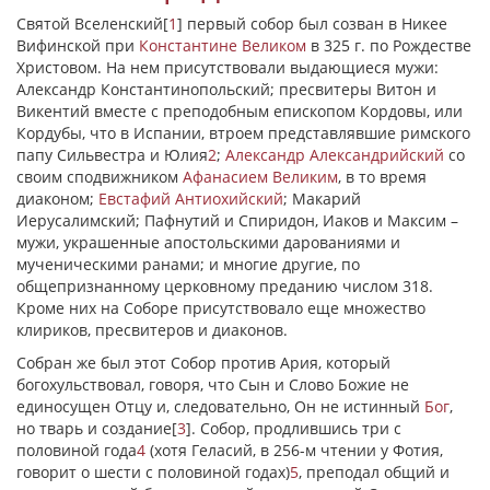
Святой Вселенский
[
1
]
первый собор был созван в Никее
Вифинской при
Константине Великом
в 325 г. по Рождестве
Христовом. На нем присутствовали выдающиеся мужи:
Александр Константинопольский; пресвитеры Витон и
Викентий вместе с преподобным епископом Кордовы, или
Кордубы, что в Испании, втроем представлявшие римского
папу Сильвестра и Юлия
2
;
Александр Александрийский
со
своим сподвижником
Афанасием Великим
, в то время
диаконом;
Евстафий Антиохийский
; Макарий
Иерусалимский; Пафнутий и Спиридон, Иаков и Максим –
мужи, украшенные апостольскими дарованиями и
мученическими ранами; и многие другие, по
общепризнанному церковному преданию числом 318.
Кроме них на Соборе присутствовало еще множество
клириков, пресвитеров и диаконов.
Собран же был этот Собор против Ария, который
богохульствовал, говоря, что Сын и Слово Божие не
единосущен Отцу и, следовательно, Он не истинный
Бог
,
но тварь и создание
[
3
]
. Собор, продлившись три с
половиной года
4
(хотя Геласий, в 256-м чтении у Фотия,
говорит о шести с половиной годах)
5
, преподал общий и