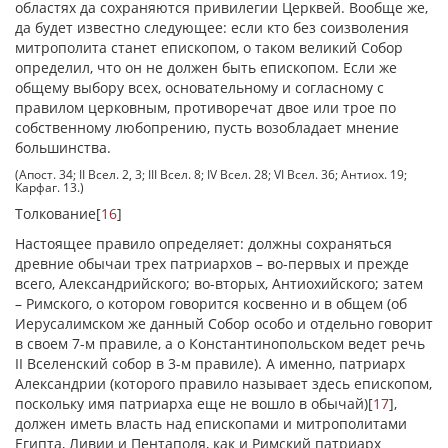
областях да сохраняются привилегии Церквей. Вообще же,
да будет известно следующее: если кто без соизволения
митрополита станет епископом, о таком великий Собор
определил, что он не должен быть епископом. Если же
общему выбору всех, основательному и согласному с
правилом церковным, противоречат двое или трое по
собственному любопрению, пусть возобладает мнение
большинства.
(Апост. 34; II Всел. 2, 3; III Всел. 8; IV Всел. 28; VI Всел. 36; Антиох. 19;
Карфаг. 13.)
Толкование
[
16
]
Настоящее правило определяет: должны сохраняться
древние обычаи трех патриархов – во-первых и прежде
всего, Александрийского; во-вторых, Антиохийского; затем
– Римского, о котором говорится косвенно и в общем (об
Иерусалимском же данный Собор особо и отдельно говорит
в своем 7-м правиле, a о Константинопольском ведет речь
II Вселенский собор в 3-м правиле). А именно, патриарх
Александрии (которого правило называет здесь епископом,
поскольку имя патриарха еще не вошло в обычай)
[
17
]
,
должен иметь власть над епископами и митрополитами
Египта, Ливии и Пентаполя, как и Римский патриарх