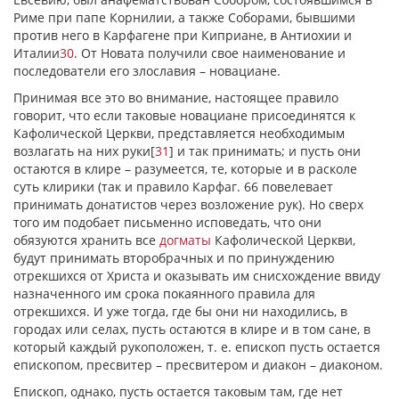
Риме при папе Корнилии, а также Соборами, бывшими
против него в Карфагене при Киприане, в Антиохии и
Италии
30
. От Новата получили свое наименование и
последователи его злославия – новациане.
Принимая все это во внимание, настоящее правило
говорит, что если таковые новациане присоединятся к
Кафолической Церкви, представляется необходимым
возлагать на них руки
[
31
]
и так принимать; и пусть они
остаются в клире – разумеется, те, которые и в расколе
суть клирики (так и правило Карфаг. 66 повелевает
принимать донатистов через возложение рук). Но сверх
того им подобает письменно исповедать, что они
обязуются хранить все
догматы
Кафолической Церкви,
будут принимать второбрачных и по принуждению
отрекшихся от Христа и оказывать им снисхождение ввиду
назначенного им срока покаянного правила для
отрекшихся. И уже тогда, где бы они ни находились, в
городах или селах, пусть остаются в клире и в том сане, в
который каждый рукоположен, т. е. епископ пусть остается
епископом, пресвитер – пресвитером и диакон – диаконом.
Епископ, однако, пусть остается таковым там, где нет