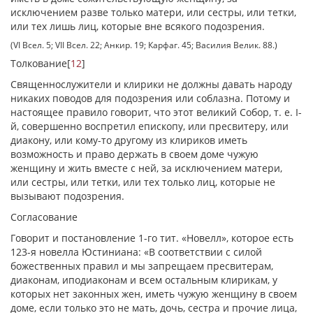
исключением разве только матери, или сестры, или тетки,
или тех лишь лиц, которые вне всякого подозрения.
(VI Всел. 5; VII Всел. 22; Анкир. 19; Карфаг. 45; Василия Велик. 88.)
Толкование
[
12
]
Священнослужители и клирики не должны давать народу
никаких поводов для подозрения или соблазна. Потому и
настоящее правило говорит, что этот великий Собор, т. е. І-
й, совершенно воспретил епископу, или пресвитеру, или
диакону, или кому-то другому из клириков иметь
возможность и право держать в своем доме чужую
женщину и жить вместе с ней, за исключением матери,
или сестры, или тетки, или тех только лиц, которые не
вызывают подозрения.
Согласование
Говорит и постановление 1-го тит. «Новелл», которое есть
123-я новелла Юстиниана: «В соответствии с силой
божественных правил и мы запрещаем пресвитерам,
диаконам, иподиаконам и всем остальным клирикам, у
которых нет законных жен, иметь чужую женщину в своем
доме, если только это не мать, дочь, сестра и прочие лица,