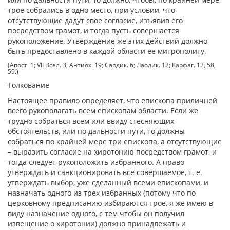
трое собрались в одно место, при условии, что
отсутствующие дадут свое согласие, изъявив его
посредством грамот, и тогда пусть совершается
рукоположение. Утверждение же этих действий должно
быть предоставлено в каждой области ее митрополиту.
(Апост. 1; VII Всел. 3; Антиох. 19; Сардик. 6; Лаодик. 12; Карфаг. 12, 58,
59.)
Толкование
Настоящее правило определяет, что епископа приличней
всего рукополагать всем епископам области. Если же
трудно собраться всем или ввиду стесняющих
обстоятельств, или по дальности пути, то должны
собраться по крайней мере три епископа, а отсутствующие
– выразить согласие на хиротонию посредством грамот, и
тогда следует рукоположить избранного. А право
утверждать и санкционировать все совершаемое, т. е.
утверждать выбор, уже сделанный всеми епископами, и
назначать одного из трех избранных (потому что по
церковному предписанию избираются трое, я же имею в
виду назначение одного, с тем чтобы он получил
извещение о хиротонии) должно принадлежать и