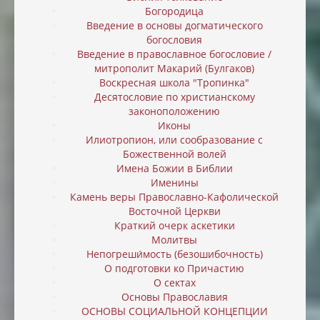
Богородица
Введение в основы догматического
богословия
Введение в православное богословие /
митрополит Макарий (Булгаков)
Воскресная школа "Тропинка"
Десятословие по христианскому
законоположению
Иконы
Илиотропион, или cообразование с
Божественной волей
Имена Божии в Библии
Именины
Камень веры Православно-Кафолической
Восточной Церкви
Краткий очерк аскетики
Молитвы
Непогреши́мость (безошибочность)
О подготовки ко Причастию
О сектах
Основы Православия
ОСНОВЫ СОЦИАЛЬНОЙ КОНЦЕПЦИИ