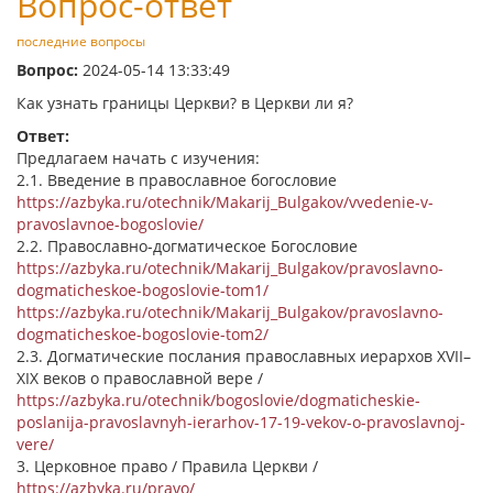
Вопрос-ответ
последние вопросы
Вопрос:
2024-05-14 13:33:49
Как узнать границы Церкви? в Церкви ли я?
Ответ:
Предлагаем начать с изучения:
2.1. Введение в православное богословие
https://azbyka.ru/otechnik/Makarij_Bulgakov/vvedenie-v-
pravoslavnoe-bogoslovie/
2.2. Православно-догматическое Богословие
https://azbyka.ru/otechnik/Makarij_Bulgakov/pravoslavno-
dogmaticheskoe-bogoslovie-tom1/
https://azbyka.ru/otechnik/Makarij_Bulgakov/pravoslavno-
dogmaticheskoe-bogoslovie-tom2/
2.3. Догматические послания православных иерархов XVII–
XIX веков о православной вере /
https://azbyka.ru/otechnik/bogoslovie/dogmaticheskie-
poslanija-pravoslavnyh-ierarhov-17-19-vekov-o-pravoslavnoj-
vere/
3. Церковное право / Правила Церкви /
https://azbyka.ru/pravo/