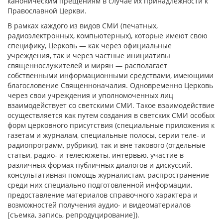
каноническим прещениям в случае их принадлежности к
Православной Церкви.
В рамках каждого из видов СМИ (печатных,
радиоэлектронных, компьютерных), которые имеют свою
специфику, Церковь — как через официальные
учреждения, так и через частные инициативы
священнослужителей и мирян —
располагает
собственными информационными средствами, имеющими
благословение Священноначалия. Одновременно Церковь
через свои учреждения и уполномоченных лиц
взаимодействует со светскими СМИ.
Такое взаимодействие
осуществляется как путем создания в светских СМИ особых
форм церковного присутствия (специальные приложения к
газетам и журналам, специальные полосы, серии теле- и
радиопрограмм, рубрики), так и вне такового (отдельные
статьи, радио- и телесюжеты, интервью, участие в
различных формах публичных диалогов и дискуссий,
консультативная помощь журналистам, распространение
среди них специально подготовленной информации,
предоставление материалов справочного характера и
возможностей получения аудио- и видеоматериалов
[съемка, запись, репродуцирование]).