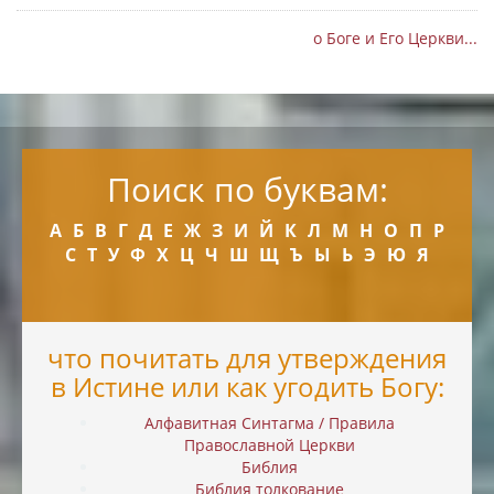
о Боге и Его Церкви...
Поиск по буквам:
А
Б
В
Г
Д
Е
Ж
З
И
Й
К
Л
М
Н
О
П
Р
С
Т
У
Ф
Х
Ц
Ч
Ш
Щ
Ъ
Ы
Ь
Э
Ю
Я
что почитать для утверждения
в Истине или как угодить Богу:
Алфавитная Синтагма / Правила
Православной Церкви
Библия
Библия толкование