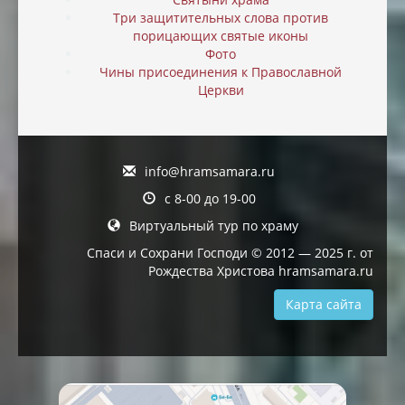
Три защитительных слова против
порицающих святые иконы
Фото
Чины присоединения к Православной
Церкви
info@hramsamara.ru
с 8-00 до 19-00
Виртуальный тур по храму
Спаси и Сохрани Господи © 2012 — 2025 г. от
Рождества Христова hramsamara.ru
Карта сайта