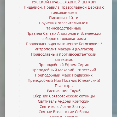
РУССКОЙ ПРАВОСЛАВНОЙ ЦЕРКВИ
Пидалион. Правила Православной Церкви с
толкованиями
Писания к 10-ти
Поучения огласительные и
тайноводственные
Правила Святых Апостолов и Вселенских
соборов с толкованиями
Православно-догматическое Богословие /
митрополит Макарий (Булгаков)
Православный противосектантский
катехизис
Преподобный Ефрем Сирин
Преподобный Макарий Египетский
Преподобный Марк Подвижник
Преподобный Нил Постник (Синайский)
Псалтырь
Расписание Служб
Сборник Святоотеческие сотницы
Святитель Андрей Критский
Святитель Иоанн Златоуст
Святые Вселенские Соборы
Святыни храма