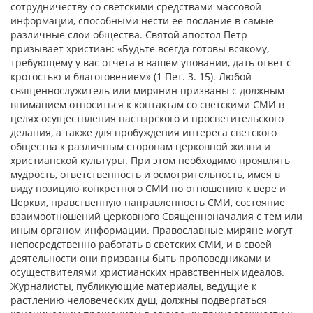
сотрудничеству со светскими средствами массовой
информации
, способными нести ее послание в самые
различные слои общества. Святой апостол Петр
призывает христиан: «Будьте всегда готовы всякому,
требующему у вас отчета в вашем уповании, дать ответ с
кротостью и благоговением» (1 Пет. 3. 15). Любой
священнослужитель или мирянин призваны с должным
вниманием относиться к контактам со светскими СМИ в
целях осуществления пастырского и просветительского
делания, а также для пробуждения интереса светского
общества к различным сторонам церковной жизни и
христианской культуры. При этом
необходимо проявлять
мудрость, ответственность и осмотрительность, имея в
виду позицию конкретного СМИ по отношению к вере и
Церкви, нравственную направленность СМИ, состояние
взаимоотношений церковного Священноначалия с тем или
иным органом информации. Православные миряне могут
непосредственно работать в светских СМИ, и в своей
деятельности они призваны быть проповедниками и
осуществителями христианских нравственных идеалов.
Журналисты, публикующие материалы, ведущие к
растлению человеческих душ, должны подвергаться