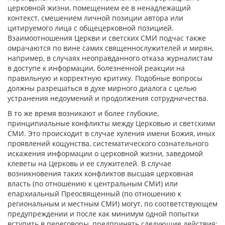
церковной жизни, помещением ее в ненадлежащий
контекст, смешением личной позиции автора или
цитируемого лица с общецерковной позицией.
Взаимоотношения Церкви и светских СМИ подчас также
омрачаются по вине самих священнослужителей и мирян,
например, в случаях неоправданного отказа журналистам
в доступе к информации, болезненной реакции на
правильную и корректную критику. Подобные вопросы
должны разрешаться в духе мирного диалога с целью
устранения недоумений и продолжения сотрудничества.
В то же время возникают и более глубокие,
принципиальные конфликты между Церковью и светскими
СМИ. Это происходит в случае хуления имени Божия, иных
проявлений кощунства, систематического сознательного
искажения информации о церковной жизни, заведомой
клеветы на Церковь и ее служителей.
В случае
возникновения таких конфликтов высшая церковная
власть (по отношению к центральным СМИ) или
епархиальный Преосвященный (по отношению к
региональным и местным СМИ)
могут, по соответствующем
предупреждении и после как минимум одной попытки
вступить в переговоры, предпринять следующие действия: