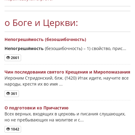
о Боге и Церкви:
Непогреши́мость (безошибочность)
Непогреши́мость
(безошибочность) –
1) свойство, прис...
2661
Чин последования святого Крещения и Миропомазания
Иероним Стридонский, блж. (†420) Итак идите, научите все
народы, крестя их во имя ...
361
О подготовки ко Причастию
Всех верных, входящих в церковь и писания слушающих,
но не пребывающих на молитве и с...
1042