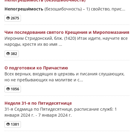
Непогреши́мость
(безошибочность) –
1) свойство, прис...
2675
Чин последования святого Крещения и Миропомазания
Иероним Стридонский, блж. (†420) Итак идите, научите все
народы, крестя их во имя ...
382
О подготовки ко Причастию
Всех верных, входящих в церковь и писания слушающих,
но не пребывающих на молитве и с...
1056
Неделя 31-я по Пятидесятнице
31-я Седмица по Пятидесятнице, расписание служб: 1
января 2024 г. - 7 января 2024 г.
1381