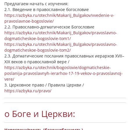
Предлагаем начать с изучения:
2.1. Введение в православное богословие
https://azbyka.ru/otechnik/Makarij_Bulgakov/vvedenie-v-
pravoslavnoe-bogoslovie/
2.2. Православно-догматическое Богословие
https://azbyka.ru/otechnik/Makarij_Bulgakov/pravoslavno-
dogmaticheskoe-bogoslovie-tom1/
https://azbyka.ru/otechnik/Makarij_Bulgakov/pravoslavno-
dogmaticheskoe-bogoslovie-tom2/
2.3. Догматические послания православных иерархов XVII–
XIX веков о православной вере /
https://azbyka.ru/otechnik/bogoslovie/dogmaticheskie-
poslanija-pravoslavnyh-ierarhov-17-19-vekov-o-pravoslavnoj-
vere/
3. Церковное право / Правила Церкви /
https://azbyka.ru/pravo/
о Боге и Церкви:
Непогреши́мость (безошибочность)