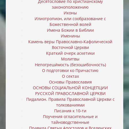
Десятословие по христианскому
законоположению
Иконы
Илиотропион, или cообразование с
Божественной волей
Имена Божии в Библии
Именины
Камень веры Православно-Кафолической
Восточной Церкви
Краткий очерк аскетики
Молитвы
Непогреши́мость (безошибочность)
О подготовки ко Причастию
О сектах
Основы Православия
ОСНОВЫ СОЦИАЛЬНОЙ КОНЦЕПЦИИ
РУССКОЙ ПРАВОСЛАВНОЙ ЦЕРКВИ
Пидалион. Правила Православной Церкви с
толкованиями
Писания к 10-ти
Поучения огласительные и
тайноводственные
Правила Святых Апостолов и Вселенских