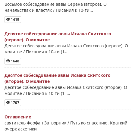
Восьмое собеседование аввы Серена (второе). О
начальствах и властях / Писания к 10-ти...
1419
Девятое собеседование аввы Исаака Скитского
(первое). О молитве
Девятое собеседование аввы Исаака Скитского (первое). О
молитве / Писания к 10-ти (1–...
1648
Десятое собеседование аввы Исаака Скитского
(второе). О молитве
Десятое собеседование аввы Исаака Скитского (второе). О
молитве / Писания к 10-ти (1–...
1707
Оглавление
святитель Феофан Затворник / Путь ко спасению. Краткий
очерк аскетики