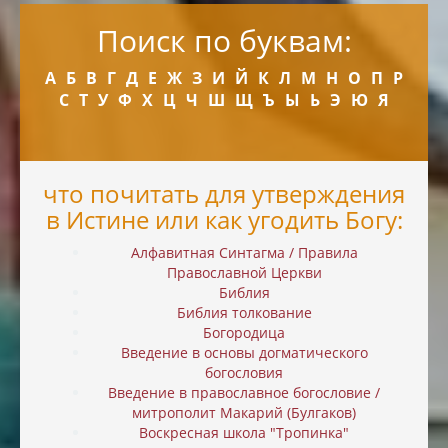
Поиск по буквам:
А
Б
В
Г
Д
Е
Ж
З
И
Й
К
Л
М
Н
О
П
Р
С
Т
У
Ф
Х
Ц
Ч
Ш
Щ
Ъ
Ы
Ь
Э
Ю
Я
что почитать для утверждения
в Истине или как угодить Богу:
Алфавитная Синтагма / Правила
Православной Церкви
Библия
Библия толкование
Богородица
Введение в основы догматического
богословия
Введение в православное богословие /
митрополит Макарий (Булгаков)
Воскресная школа "Тропинка"