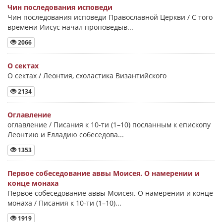
Чин последования исповеди
Чин последования исповеди Православной Церкви / С того
времени Иисус начал проповедыв...
2066
О сектах
О сектах / Леонтия, схоластика Византийского
2134
Оглавление
оглавление / Писания к 10-ти (1–10) посланным к епископу
Леонтию и Елладию собеседова...
1353
Первое собеседование аввы Моисея. О намерении и
конце монаха
Первое собеседование аввы Моисея. О намерении и конце
монаха / Писания к 10-ти (1–10)...
1919