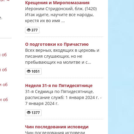
Крещения и Миропомазания
Иероним Стридонский, блж. (†420)
Итак идите, научите все народы,
е.
крестя их во имя ...
377
О подготовки ко Причастию
Всех верных, входящих в церковь и
 об
писания слушающих, но не
пребывающих на молитве и с...
 об
1051
и об
Неделя 31-я по Пятидесятнице
31-я Седмица по Пятидесятнице,
расписание служб: 1 января 2024 г. -
и об
7 января 2024 г.
1377
Чин последования исповеди
Чин последования исповеди