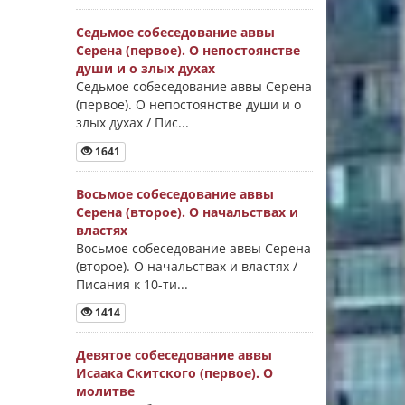
Седьмое собеседование аввы
Серена (первое). О непостоянстве
души и о злых духах
Седьмое собеседование аввы Серена
(первое). О непостоянстве души и о
злых духах / Пис...
1641
Восьмое собеседование аввы
Серена (второе). О начальствах и
властях
Восьмое собеседование аввы Серена
(второе). О начальствах и властях /
Писания к 10-ти...
1414
Девятое собеседование аввы
Исаака Скитского (первое). О
молитве