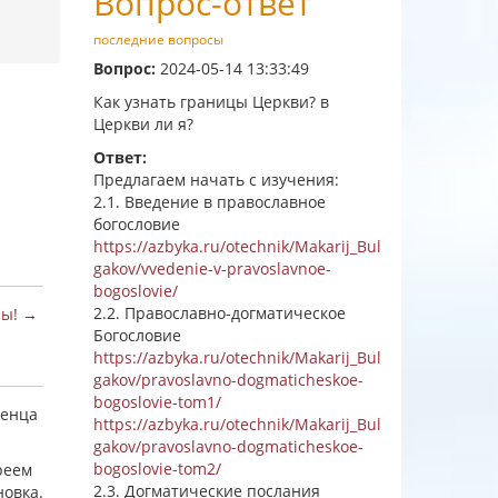
Вопрос-ответ
последние вопросы
Вопрос:
2024-05-14 13:33:49
Как узнать границы Церкви? в
Церкви ли я?
Ответ:
Предлагаем начать с изучения:
2.1. Введение в православное
богословие
https://azbyka.ru/otechnik/Makarij_Bul
gakov/vvedenie-v-pravoslavnoe-
bogoslovie/
2.2. Православно-догматическое
сы! →
Богословие
https://azbyka.ru/otechnik/Makarij_Bul
gakov/pravoslavno-dogmaticheskoe-
bogoslovie-tom1/
денца
https://azbyka.ru/otechnik/Makarij_Bul
gakov/pravoslavno-dogmaticheskoe-
bogoslovie-tom2/
реем
2.3. Догматические послания
новка.