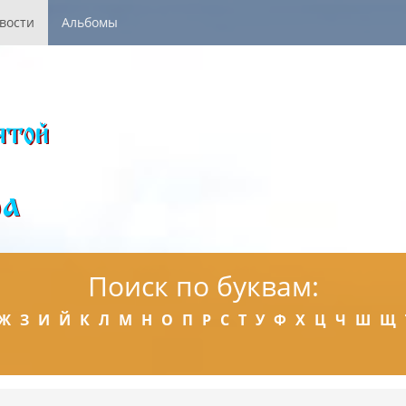
вости
Альбомы
Поиск по буквам:
Ж
З
И
Й
К
Л
М
Н
О
П
Р
С
Т
У
Ф
Х
Ц
Ч
Ш
Щ