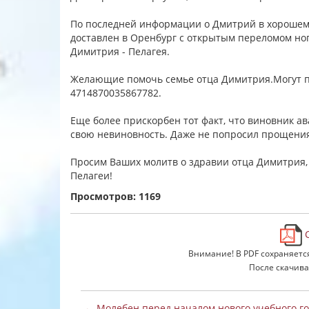
По последней информации о Дмитрий в хорошем
доставлен в Оренбург с открытым переломом ног
Димитрия - Пелагея.
Желающие помочь семье отца Димитрия.Могут пе
4714870035867782.
Еще более прискорбен тот факт, что виновник ава
свою невиновность. Даже не попросил прощения 
Просим Ваших молитв о здравии отца Димитрия,
Пелагеи!
Просмотров: 1169
С
Внимание! В PDF сохраняетс
После скачива
← Молебен перед началом нового учебного го