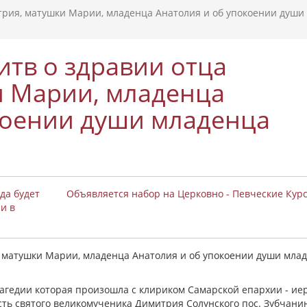
рия, матушки Марии, младенца Анатолия и об упокоении души
тв о здравии отца
и Марии, младенца
коении души младенца
да будет
Объявляется набор на Церковно - Певческие Кур
и в
 матушки Марии, младенца Анатолия и об упокоении души мла
рагедии которая произошла с клириком Самарской епархии - ие
ть святого великомученика Димитрия Солунского пос. Зубчани