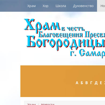
Храм
Хор
Школа
Духовенство
Но
А
Б
В
Г
Д
Е
Храм
Новости