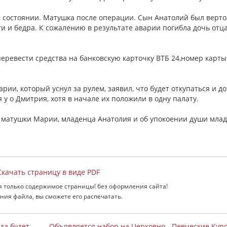
 состоянии. Матушка после операции. Сын Анатолий был верт
и и бедра. К сожалению в результате аварии погибла дочь отц
ревести средства на банковскую карточку ВТБ 24,номер карты
рии, который уснул за рулем, заявил, что будет откупаться и д
у о Дмитрия, хотя в начале их положили в одну палату.
 матушки Марии, младенца Анатолия и об упокоении души мла
качать страницу в виде PDF
я только содержимое страницы! без оформления сайта!
ния файла, вы сможете его распечатать.
да будет
Объявляется набор на Церковно - Певческие Кур