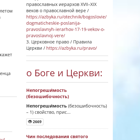
православных иерархов XVII–XIX
веков о православной вере /
олетом
https://azbyka.ru/otechnik/bogoslovie/
а
dogmaticheskie-poslanija-
pravoslavnyh-ierarhov-17-19-vekov-o-
pravoslavnoj-vere/
3. Церковное право / Правила
Церкви /
https://azbyka.ru/pravo/
окажет
о Боге и Церкви:
денца
Непогреши́мость
(безошибочность)
Непогреши́мость
(безошибочность)
–
1) свойство, прис...
2669
Чин последования святого
сы! →