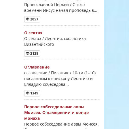
Православной Церкви / С того
времени Иисус начал проповедыв...
2057
О сектах
О сектах / Леонтия, схоластика
Византийского
2128
Оглавление
оглавление / Писания к 10-ти (1–10)
посланным к епископу Леонтию и
Елладию собеседова...
1349
Первое собеседование аввы
Моисея. О намерении и конце
монаха
Первое собеседование аввы Моисея.