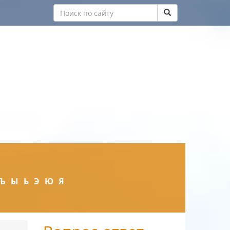
Ъ
Ы
Ь
Э
Ю
Я