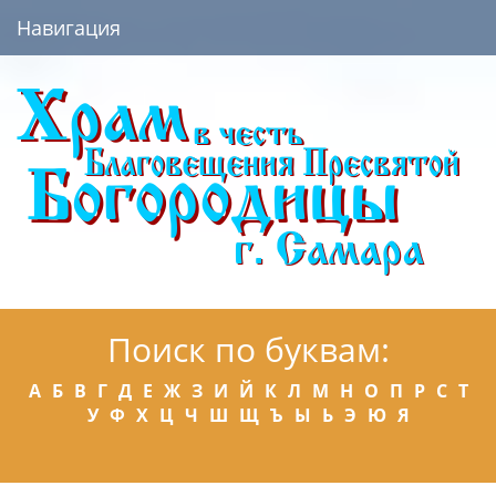
Навигация
Поиск по буквам:
А
Б
В
Г
Д
Е
Ж
З
И
Й
К
Л
М
Н
О
П
Р
С
Т
У
Ф
Х
Ц
Ч
Ш
Щ
Ъ
Ы
Ь
Э
Ю
Я