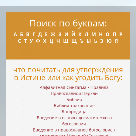
Поиск по буквам:
А
Б
В
Г
Д
Е
Ж
З
И
Й
К
Л
М
Н
О
П
Р
С
Т
У
Ф
Х
Ц
Ч
Ш
Щ
Ъ
Ы
Ь
Э
Ю
Я
что почитать для утверждения
в Истине или как угодить Богу:
Алфавитная Синтагма / Правила
Православной Церкви
Библия
Библия толкование
Богородица
Введение в основы догматического
богословия
Введение в православное богословие /
митрополит Макарий (Булгаков)