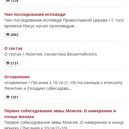
1378
Чин последования исповеди
Чин последования исповеди Православной Церкви / С того
времени Иисус начал проповедыв...
2062
О сектах
О сектах / Леонтия, схоластика Византийского
2131
Оглавление
оглавление / Писания к 10-ти (1–10) посланным к епископу
Леонтию и Елладию собеседова...
1351
Первое собеседование аввы Моисея. О намерении и
конце монаха
Первое собеседование аввы Моисея. О намерении и конце
монаха / Писания к 10-ти (1–10)...