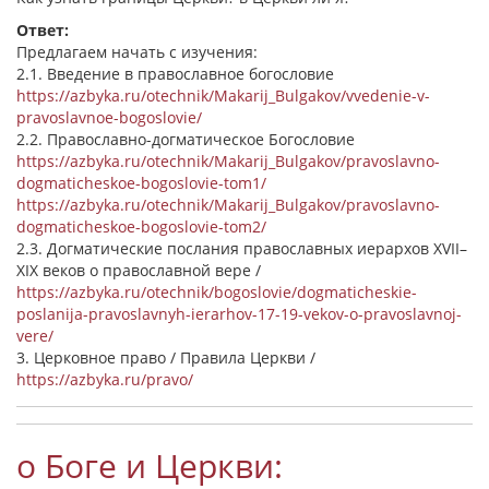
Ответ:
Предлагаем начать с изучения:
2.1. Введение в православное богословие
https://azbyka.ru/otechnik/Makarij_Bulgakov/vvedenie-v-
pravoslavnoe-bogoslovie/
2.2. Православно-догматическое Богословие
https://azbyka.ru/otechnik/Makarij_Bulgakov/pravoslavno-
dogmaticheskoe-bogoslovie-tom1/
https://azbyka.ru/otechnik/Makarij_Bulgakov/pravoslavno-
dogmaticheskoe-bogoslovie-tom2/
2.3. Догматические послания православных иерархов XVII–
XIX веков о православной вере /
https://azbyka.ru/otechnik/bogoslovie/dogmaticheskie-
poslanija-pravoslavnyh-ierarhov-17-19-vekov-o-pravoslavnoj-
vere/
3. Церковное право / Правила Церкви /
https://azbyka.ru/pravo/
о Боге и Церкви: