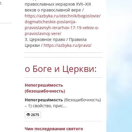
е.
православных иерархов XVII–XIX
веков о православной вере /
https://azbyka.ru/otechnik/bogoslovie/
dogmaticheskie-poslanija-
pravoslavnyh-ierarhov-17-19-vekov-o-
pravoslavnoj-vere/
3. Церковное право / Правила
Церкви /
https://azbyka.ru/pravo/
о Боге и Церкви:
Непогреши́мость
(безошибочность)
Непогреши́мость
(безошибочность)
–
1) свойство, прис...
2675
Чин последования святого