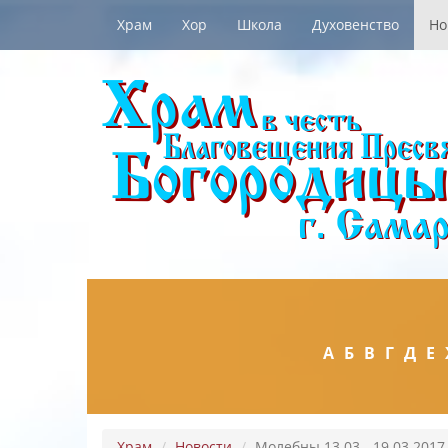
Храм
Хор
Школа
Духовенство
Но
А
Б
В
Г
Д
Е
Храм
Новости
Молебны 13.03 - 19.03.2017