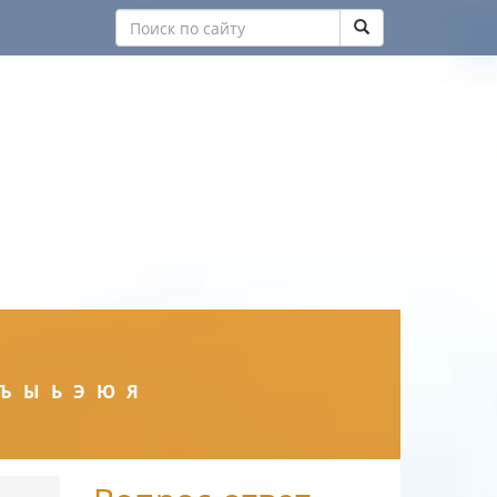
Ъ
Ы
Ь
Э
Ю
Я