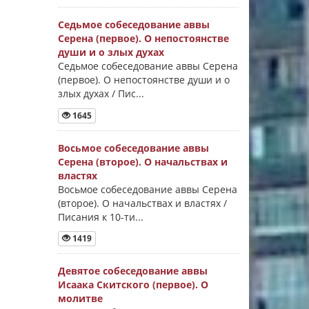
Седьмое собеседование аввы
Серена (первое). О непостоянстве
души и о злых духах
Седьмое собеседование аввы Серена
(первое). О непостоянстве души и о
злых духах / Пис...
1645
Восьмое собеседование аввы
Серена (второе). О начальствах и
властях
Восьмое собеседование аввы Серена
(второе). О начальствах и властях /
Писания к 10-ти...
1419
Девятое собеседование аввы
Исаака Скитского (первое). О
молитве