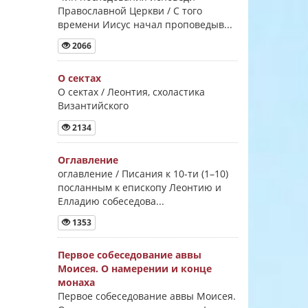
Православной Церкви / С того
времени Иисус начал проповедыв...
2066
О сектах
О сектах / Леонтия, схоластика
Византийского
2134
Оглавление
оглавление / Писания к 10-ти (1–10)
посланным к епископу Леонтию и
Елладию собеседова...
1353
Первое собеседование аввы
Моисея. О намерении и конце
монаха
Первое собеседование аввы Моисея.