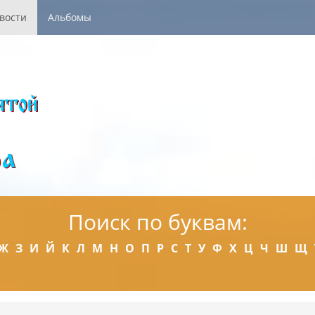
вости
Альбомы
Поиск по буквам:
Ж
З
И
Й
К
Л
М
Н
О
П
Р
С
Т
У
Ф
Х
Ц
Ч
Ш
Щ