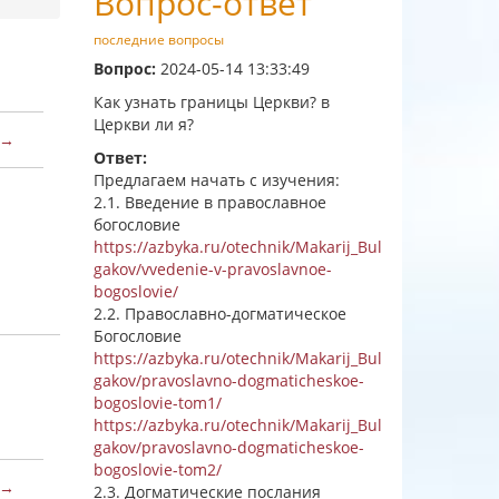
Вопрос-ответ
последние вопросы
Вопрос:
2024-05-14 13:33:49
Как узнать границы Церкви? в
Церкви ли я?
 →
Ответ:
Предлагаем начать с изучения:
2.1. Введение в православное
богословие
https://azbyka.ru/otechnik/Makarij_Bul
gakov/vvedenie-v-pravoslavnoe-
bogoslovie/
2.2. Православно-догматическое
Богословие
https://azbyka.ru/otechnik/Makarij_Bul
gakov/pravoslavno-dogmaticheskoe-
bogoslovie-tom1/
https://azbyka.ru/otechnik/Makarij_Bul
gakov/pravoslavno-dogmaticheskoe-
bogoslovie-tom2/
 →
2.3. Догматические послания