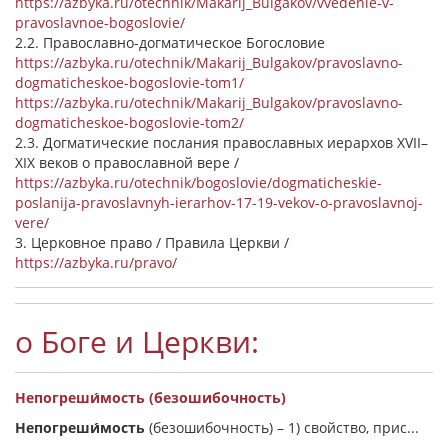
https://azbyka.ru/otechnik/Makarij_Bulgakov/vvedenie-v-
pravoslavnoe-bogoslovie/
2.2. Православно-догматическое Богословие
https://azbyka.ru/otechnik/Makarij_Bulgakov/pravoslavno-
dogmaticheskoe-bogoslovie-tom1/
https://azbyka.ru/otechnik/Makarij_Bulgakov/pravoslavno-
dogmaticheskoe-bogoslovie-tom2/
2.3. Догматические послания православных иерархов XVII–
XIX веков о православной вере /
https://azbyka.ru/otechnik/bogoslovie/dogmaticheskie-
poslanija-pravoslavnyh-ierarhov-17-19-vekov-o-pravoslavnoj-
vere/
3. Церковное право / Правила Церкви /
https://azbyka.ru/pravo/
о Боге и Церкви:
Непогреши́мость (безошибочность)
Непогреши́мость
(безошибочность) –
1) свойство, прис...