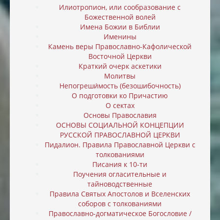
Илиотропион, или cообразование с
Божественной волей
Имена Божии в Библии
Именины
Камень веры Православно-Кафолической
Восточной Церкви
Краткий очерк аскетики
Молитвы
Непогреши́мость (безошибочность)
О подготовки ко Причастию
О сектах
Основы Православия
ОСНОВЫ СОЦИАЛЬНОЙ КОНЦЕПЦИИ
РУССКОЙ ПРАВОСЛАВНОЙ ЦЕРКВИ
Пидалион. Правила Православной Церкви с
толкованиями
Писания к 10-ти
Поучения огласительные и
тайноводственные
Правила Святых Апостолов и Вселенских
соборов с толкованиями
Православно-догматическое Богословие /