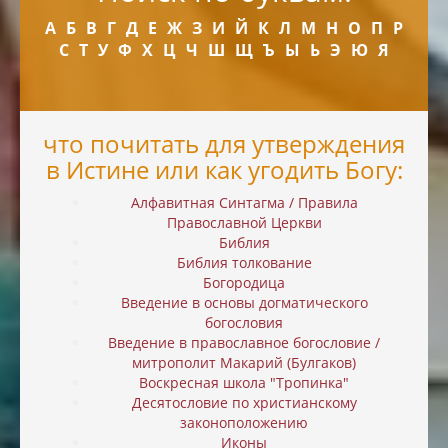
А
Б
В
Г
Д
Е
Ж
З
И
Й
К
Л
М
Н
О
П
Р
С
Т
У
Ф
Х
Ц
Ч
Ш
Щ
Ъ
Ы
Ь
Э
Ю
Я
что почитать для утверждения
в Истине или как угодить Богу:
Алфавитная Синтагма / Правила
Православной Церкви
Библия
Библия толкование
Богородица
Введение в основы догматического
богословия
Введение в православное богословие /
митрополит Макарий (Булгаков)
Воскресная школа "Тропинка"
Десятословие по христианскому
законоположению
Иконы