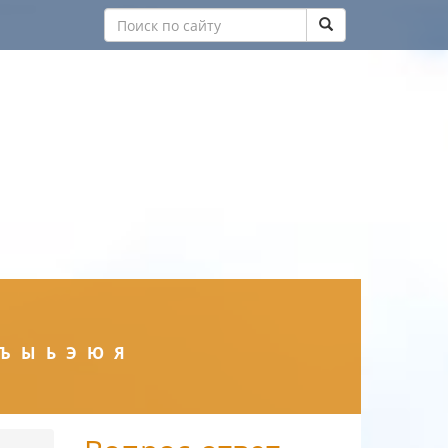
Ъ
Ы
Ь
Э
Ю
Я