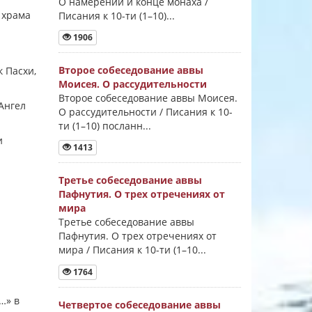
О намерении и конце монаха /
 храма
Писания к 10-ти (1–10)...
1906
Второе собеседование аввы
 Пасхи,
Моисея. О рассудительности
Второе собеседование аввы Моисея.
«Ангел
О рассудительности / Писания к 10-
ти (1–10) посланн...
и
1413
Третье собеседование аввы
Пафнутия. О трех отречениях от
мира
Третье собеседование аввы
Пафнутия. О трех отречениях от
мира / Писания к 10-ти (1–10...
1764
…» в
Четвертое собеседование аввы