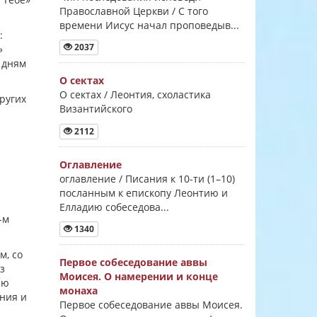
Православной Церкви / С того
времени Иисус начал проповедыв...
:
2037
»
 дням
О сектах
О сектах / Леонтия, схоластика
ругих
Византийского
2112
Оглавление
оглавление / Писания к 10-ти (1–10)
посланным к епископу Леонтию и
Елладию собеседова...
-м
1340
м, со
Первое собеседование аввы
з
Моисея. О намерении и конце
лю
монаха
ния и
Первое собеседование аввы Моисея.