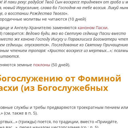
! И паки реку: радуйся! Твой Сын воскресе тридневен от гроба и
, новый Иерусалиме, слава бо Господня на тебе возсия. Ликуй нын
ице, о восстании Рождества Твоего»
.
городичные молитвы не читаются (10 дней)
одице и Ангелу-Хранителю заменяются
каноном Пасхи
.
) говорится:
Ведомо буди, яко во Светлую седмицу Пасхи вместо
вместо же канона Господу Иисусу и Параклисиса Богоматери чте
днем седмицы. опускаются». Последование ко Святому Причащению
ым чтением тропаря: «Христос воскресе из мертвых…»; псалмы
 читаются
.
тменяются земные
поклоны
(50 дней).
богослужению
от Фоминой
асхи (из Богослужебных
рковные службы и требы предваряются троекратным пением ил
(см. также в п. 5).
ртвых…» (трижды) поется, по традиции, вместо «Прииди́те,
а вас…», перед началом шестопсалмия (ср.: п. 5).