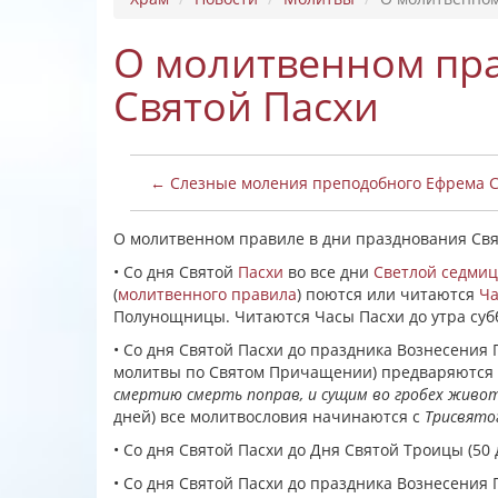
О молитвенном пра
Святой Пасхи
← Слезные моления преподобного Ефрема 
О молитвенном правиле в дни празднования Свя
• Со дня Святой
Пасхи
во все дни
Светлой седми
(
молитвенного правила
) поются или читаются
Ча
Полунощницы. Читаются Часы Пасхи до утра суб
• Со дня Святой Пасхи до праздника Вознесения 
молитвы по Святом Причащении) предваряются 
смертию смерть поправ, и сущим во гробех живо
дней) все молитвословия начинаются с
Трисвято
• Со дня Святой Пасхи до Дня Святой Троицы (50
• Со дня Святой Пасхи до праздника Вознесения 