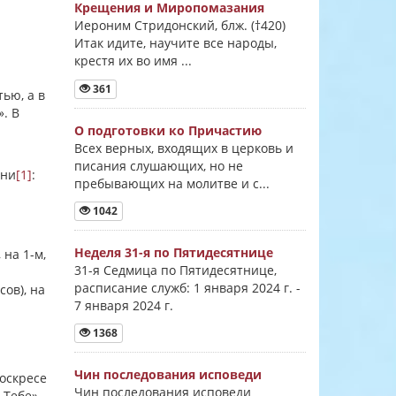
Крещения и Миропомазания
Иероним Стридонский, блж. (†420)
Итак идите, научите все народы,
крестя их во имя ...
361
ью, а в
. В
О подготовки ко Причастию
Всех верных, входящих в церковь и
писания слушающих, но не
ени
[1]
:
пребывающих на молитве и с...
1042
Неделя 31-я по Пятидесятнице
на 1-м,
31-я Седмица по Пятидесятнице,
расписание служб: 1 января 2024 г. -
сов), на
7 января 2024 г.
1368
Чин последования исповеди
воскресе
Чин последования исповеди
 Тебе»