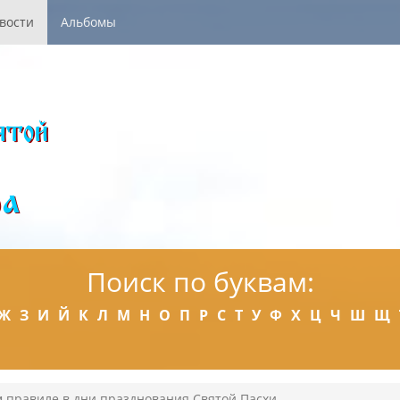
вости
Альбомы
Поиск по буквам:
Ж
З
И
Й
К
Л
М
Н
О
П
Р
С
Т
У
Ф
Х
Ц
Ч
Ш
Щ
 правиле в дни празднования Святой Пасхи