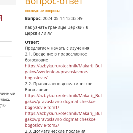
Вопрос-ответ
последние вопросы
я
Вопрос:
2024-05-14 13:33:49
Как узнать границы Церкви? в
Церкви ли я?
Ответ:
Предлагаем начать с изучения:
2.1. Введение в православное
богословие
https://azbyka.ru/otechnik/Makarij_Bul
gakov/vvedenie-v-pravoslavnoe-
bogoslovie/
2.2. Православно-догматическое
Богословие
твенные
https://azbyka.ru/otechnik/Makarij_Bul
твых,
gakov/pravoslavno-dogmaticheskoe-
(10
bogoslovie-tom1/
https://azbyka.ru/otechnik/Makarij_Bul
gakov/pravoslavno-dogmaticheskoe-
bogoslovie-tom2/
2.3. Догматические послания