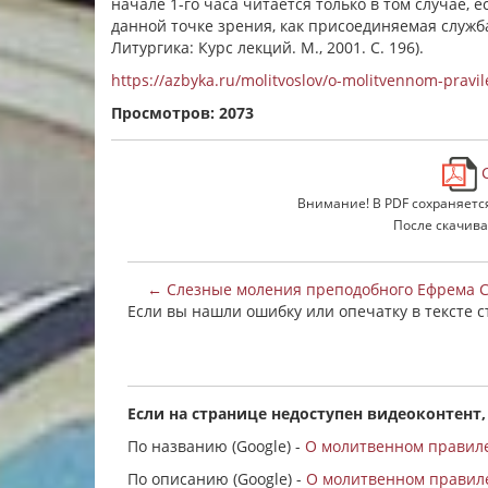
начале 1-го часа читается только в том случае, е
данной точке зрения, как присоединяемая служба
Литургика: Курс лекций. М., 2001. С. 196).
https://azbyka.ru/molitvoslov/o-molitvennom-pravil
Просмотров: 2073
С
Внимание! В PDF сохраняетс
После скачива
← Слезные моления преподобного Ефрема 
Если вы нашли ошибку или опечатку в тексте 
Если на странице недоступен видеоконтент,
По названию (Google) -
О молитвенном правиле
По описанию (Google) -
О молитвенном правиле