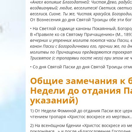
«Ангел вопияше Благодатней: Чистая Дево, радуйся
воздвигнувый; людие, веселитеся! Светися, светися
веселися, Сионе. Ты же, Чистая, красуйся, Богород
От Вознесения до дня Святой Троицы обе эти бо
• На Светлой седмице каноны Покаянный, Богор
В «Правиле ко св Святому Причащению» (М., 1893
вечерних и утренних молитв поются часы Пасхи, 
канон Пасхи с Богородичнами его, прочии же, по 
молитвы по Причащении предваряются троекратн
Трисвятое (с тропарями посте него) при этом не
• Со дня Святой Пасхи до дня Святой Троицы о
Общие замечания к 
Недели до отдания П
указаний)
1) От Недели Фоминой до отдания Пасхи все це
чтением тропаря «Христос воскресе из мертвых…» 
2) На всено́щном бдении «Христос воскресе из ме
поклони́мся…» и после «Благословение Господне н