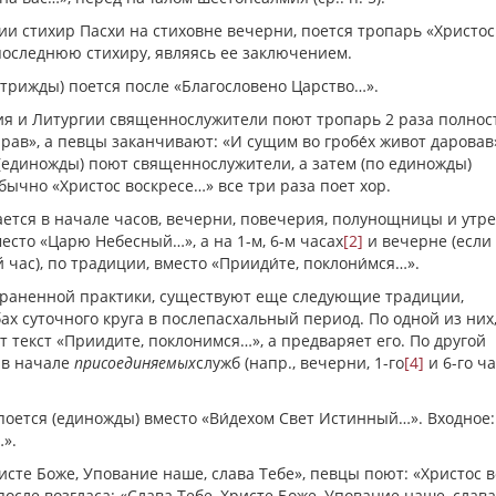
ии стихир Пасхи на стиховне вечерни, поется тропарь «Христос
 последнюю стихиру, являясь ее заключением.
(трижды) поется после «Благословено Царство…».
я и Литургии священнослужители поют тропарь 2 раза полност
рав», а певцы заканчивают: «И сущим во гробе́х живот даровав»
(единожды) поют священнослужители, а затем (по единожды)
ычно «Христос воскресе…» все три раза поет хор.
ается в начале часов, вечерни, повечерия, полунощницы и утр
место «Царю Небесный…», а на 1-м, 6-м часах
[2]
и вечерне (если
час), по традиции, вместо «Прииди́те, поклони́мся…».
раненной практики, существуют еще следующие традиции,
 суточного круга в послепасхальный период. По одной из них, 
т текст «Приидите, поклонимся…», а предваряет его. По другой
 в начале
присоединяемых
служб (напр., вечерни, 1-го
[4]
и 6-го ча
поется (единожды) вместо «Ви́дехом Свет Истинный…». Входное:
».
Христе Боже, Упование наше, слава Тебе», певцы поют: «Христос 
осле возгласа: «Слава Тебе, Христе Боже, Упование наше, слава