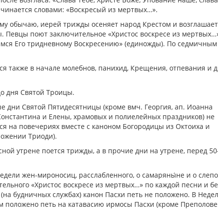
ачинается словами: «Воскресый из мертвых…».
нему обычаю, иерей трижды осеняет народ Крестом и возглашает
ицы. Певцы поют заключительное «Христос воскресе из мертвых…
́емся Его тридневному Воскресению» (единожды). По седмичным
ся также в начале молебнов, панихид, Крещения, отпевания и д
до дня Святой Троицы.
ые дни Святой Пятидесятницы (кроме вмч. Георгия, ап. Иоанна
 Константина и Елены, храмовых и полиелейных праздников) не
ся на повечериях вместе с каноном Богородицы из Октоиха и
ожении Триоди).
ной утрене поется трижды, а в прочие дни на утрене, перед 50
Недели жен-мироносиц, расслабленного, о самаряны́не и о слепо
ельного «Христос воскресе из мертвых…» по каждой песни и бе
 (на будничных службах) канон Пасхи петь не положено. В Неде
ем положено петь на катавасию ирмосы Пасхи (кроме Преполове