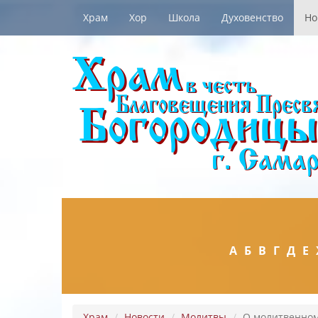
Храм
Хор
Школа
Духовенство
Но
А
Б
В
Г
Д
Е
Храм
Новости
Молитвы
О молитвенном