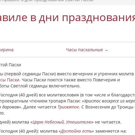
виле в дни праздновани
Сирина
Часы пасхальные →
той Пасхи
цы
(первой седмицы Пасхи) вместо вечерних и утренних молитв
сы Пасхи
. Часы Пасхи поются также вместо Повечерия и
боты Светлой седмицы включительно.
Господня (40 дней) все молитвословия (в том числе и благодарс
троекратным чтением тропаря Пасхи:
«
Христос воскресе из мер
т даровав»
. Далее читается
Трисвятое
. С Вознесения до Троицы 
го
.
 дней) молитва
«
Царю Небесный, Утешителю
»
не читается.
Господня (40 дней): молитва
«
Достойно есть
»
заменяется на: