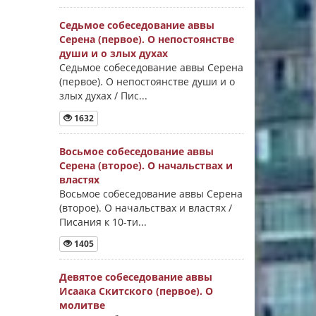
Седьмое собеседование аввы
Серена (первое). О непостоянстве
души и о злых духах
Седьмое собеседование аввы Серена
(первое). О непостоянстве души и о
злых духах / Пис...
1632
Восьмое собеседование аввы
Серена (второе). О начальствах и
властях
Восьмое собеседование аввы Серена
(второе). О начальствах и властях /
Писания к 10-ти...
1405
Девятое собеседование аввы
Исаака Скитского (первое). О
молитве