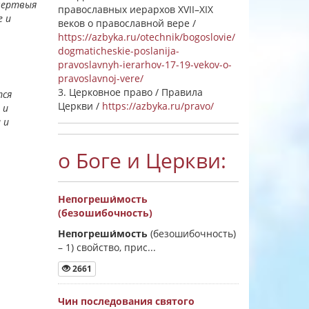
 мертвыя
православных иерархов XVII–XIX
е и
веков о православной вере /
https://azbyka.ru/otechnik/bogoslovie/
dogmaticheskie-poslanija-
pravoslavnyh-ierarhov-17-19-vekov-o-
pravoslavnoj-vere/
3. Церковное право / Правила
тся
Церкви /
https://azbyka.ru/pravo/
 и
 и
о Боге и Церкви:
Непогреши́мость
(безошибочность)
Непогреши́мость
(безошибочность)
–
1) свойство, прис...
и
2661
Чин последования святого