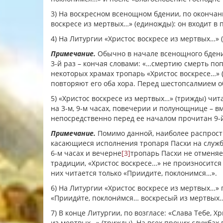
3) На воскресном всенощном бдении, по окончан
воскресе из мертвых…» (единожды): он входит в
4) На Литургии «Христос воскресе из мертвых…» 
Примечание.
Обычно в начале всенощного бдени
3-й раз – кончая словами: «…смертию смерть поп
некоторых храмах тропарь «Христос воскресе…» 
повторяют его оба хора. Перед шестопсалмием об
5) «Христос воскресе из мертвых…» (трижды) чит
на 3-м, 9-м часах, повечерии и полунощнице – в
непосредственно перед ее началом прочитан 9-й 
Примечание.
Помимо данной, наиболее распрост
касающиеся исполнения тропаря Пасхи на службах
6-м часах и вечерне
[3]
тропарь Пасхи не отменяе
традиции, «Христос воскресе…» не произносится
них читается только «Приидите, поклонимся…».
6) На Литургии «Христос воскресе из мертвых…» 
«Прииди́те, поклони́мся… воскресый из мертвых…
7) В конце Литургии, по возгласе: «Слава Тебе, 
из мертвых…» (трижды). На всех прочих службах п