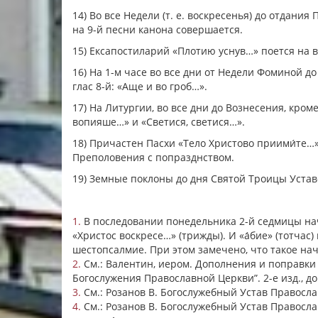
14) Во все Недели (т. е. воскресенья) до отдани
на 9-й песни канона совершается.
15) Ексапостиларий «Плотию уснув…» поется на в
16) На 1-м часе во все дни от Недели Фоминой д
глас 8-й: «Аще и во гроб…».
17) На Литургии, во все дни до Вознесения, кром
вопияше…» и «Светися, светися…».
18) Причастен Пасхи «Тело Христово приими́те…
Преполовения с попразднством.
19) Земные поклоны до дня Святой Троицы Уста
1.
В последовании понедельника 2-й седмицы нач
«Христос воскресе…» (трижды). И «а́бие» (тотчас
шестопсалмие. При этом замечено, что такое на
2.
См.: Валентин, иером. Дополнения и поправки
Богослужения Православной Церкви”. 2-е изд., доп.
3.
См.: Розанов В. Богослужебный Устав Православ
4.
См.: Розанов В. Богослужебный Устав Правосла