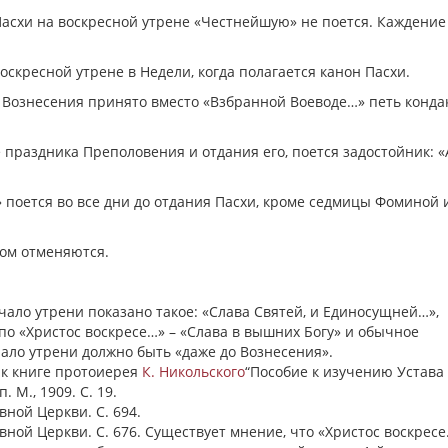
я Пасхи на воскресной утрене «Честнейшую» не поется. Каждение
оскресной утрене в Недели, когда полагается канон Пасхи.
о Вознесения принято вместо «Взбранной Воеводе…» петь кондак
е праздника Преполовения и отдания его, поется задостойник: 
» поется во все дни до отдания Пасхи, кроме седмицы Фоминой 
вом отменяются.
ало утрени показано такое: «Слава Святей, и Единосущней…»,
) по «Христос воскресе…» – «Слава в вышних Богу» и обычное
чало утрени должно быть «даже до Вознесения».
 к книге протоиерея
К. Никольского
“Пособие к изучению Устава
 М., 1909. С. 19.
ной Церкви. С. 694.
вной Церкви. С. 676. Существует мнение, что «Христос воскресе