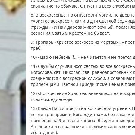
окончание по обычаю. Отпуст на всех службах н
8) В воскресенье, по отпусте Литургии, по древ
«Христос воскресе!», как и в дни Светлой седм
(трижды), «И нам дарова живот вечный, покланя
осенения Святым Крестом не бывает.
9) Тропарь «Христос воскресе из мертвых…» поет
треб.
10) «Царю Небесный…» не читается и не поется 
11) Службы случившихся святых во все воскресн
Богослова, свт. Николая, свв. равноапостольных
соединяются с воскресной службой, а совершают
трипеснцами Цветной Триоди (помещены в прил
12) «Воскресение Христово видевше…» на воскрес
псалмом, единожды.
13) Канон Пасхи поется на воскресной утрене в 
всеми тропарями и Богородичнами, без заключит
припевов на 9-й песни канона. В седмичные дни
Антипасхи и в праздники с великим славослови
его отдания).