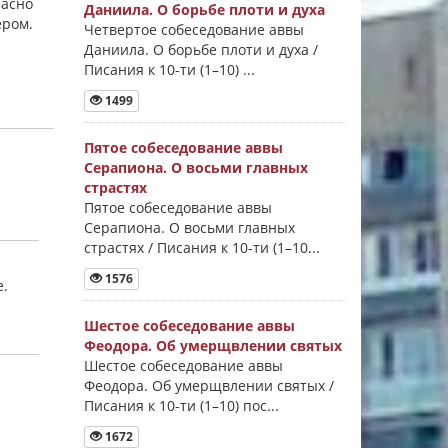
ласно
Даниила. О борьбе плоти и духа
ером.
Четвертое собеседование аввы
Даниила. О борьбе плоти и духа /
Писания к 10-ти (1–10) ...
1499
Пятое собеседование аввы
Серапиона. О восьми главных
страстях
Пятое собеседование аввы
Серапиона. О восьми главных
страстях / Писания к 10-ти (1–10...
1576
е.
Шестое собеседование аввы
Феодора. Об умерщвлении святых
Шестое собеседование аввы
Феодора. Об умерщвлении святых /
Писания к 10-ти (1–10) пос...
1672