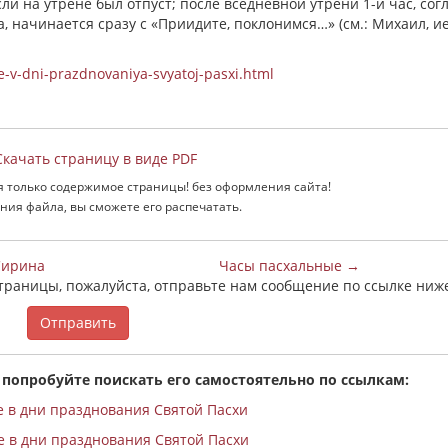
сли на утрене был отпуст; после вседневной утрени 1-й час, сог
, начинается сразу с «Приидите, поклонимся…» (см.: Михаил, и
e-v-dni-prazdnovaniya-svyatoj-pasxi.html
качать страницу в виде PDF
я только содержимое страницы! без оформления сайта!
ния файла, вы сможете его распечатать.
Сирина
Часы пасхальные →
страницы, пожалуйста, отправьте нам сообщение по ссылке ниж
Отправить
 попробуйте поискать его самостоятельно по ссылкам:
 в дни празднования Святой Пасхи
 в дни празднования Святой Пасхи