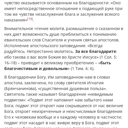
чувство оказывается основанным на благодарности: «Оно
имеет непосредственное отношение к подающей руке при
том же чувстве незаслужения блага и заслужения всякого
[19]
наказания»
.
Внимательное чтение молитв, размышление о сказанном в
них дает возможность душе приблизиться к пониманию
евангельских слов Спасителя и учения святых апостолов.
Исполнение апостольского заповедания: «Всегда
радуйтесь. Непрестанно молитесь.
За все благодарите
:
ибо такова о вас воля Божия во Христе Иисусе» (1 Сол. 5:
16–18) – приводит к великому приобретению – «
быть
благочестивым и довольным
» (1 Тим. 6: 6).
В благодарении Богу, Им заповеданном нам в словах
апостола, заключена, по слову святителя Игнатия
(Брянчанинова), «существенная душевная польза».
Святитель также называет благодарение «невидимым
подвигом»: «Подвиг этот напомнит нам забытого нами
Бога; подвиг этот откроет нам сокрывшееся от нас величие
Бога, откроет неизреченные и неисчислимые благодеяния
Его к человекам вообще и к каждому человеку в частности;
подвиг этот насадит в нас живую веру в Бога, подвиг этот