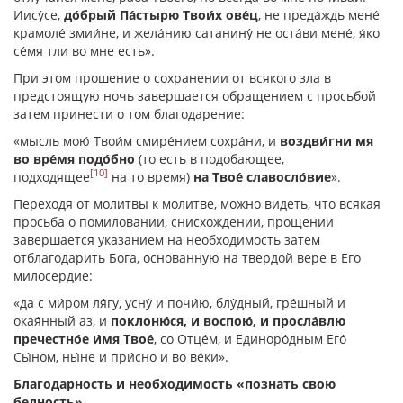
Иису́се,
до́брый Па́стырю Твои́х ове́ц
, не преда́ждь мене́
крамоле́ змии́не, и жела́нию сатанину́ не оста́ви мене́, я́ко
се́мя тли во мне есть».
При этом прошение о сохранении от всякого зла в
предстоящую ночь завершается обращением с просьбой
затем принести о том благодарение:
«мысль мою́ Твои́м смире́нием сохра́ни, и
воздви́гни мя
во вре́мя подо́бно
(то есть в подобающее,
[10]
подходящее
на то время)
на Твое́ славосло́вие
».
Переходя от молитвы к молитве, можно видеть, что всякая
просьба о помиловании, снисхождении, прощении
завершается указанием на необходимость затем
отблагодарить Бога, основанную на твердой вере в Его
милосердие:
«да с ми́ром ля́гу, усну́ и почи́ю, блу́дный, гре́шный и
окая́нный аз, и
поклоню́ся, и воспою́, и просла́влю
пречестно́е и́мя Твое́
, со Отце́м, и Единоро́дным Его́
Сы́ном, ны́не и при́сно и во ве́ки».
Благодарность и необходимость «познать свою
бедность»