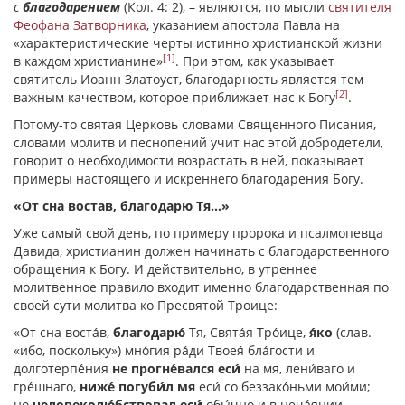
с
благодарением
(Кол. 4: 2), – являются, по мысли
святителя
Феофана Затворника
, указанием апостола Павла на
«характеристические черты истинно христианской жизни
[1]
в каждом христианине»
. При этом, как указывает
святитель Иоанн Златоуст, благодарность является тем
[2]
важным качеством, которое приближает нас к Богу
.
Потому-то святая Церковь словами Священного Писания,
словами молитв и песнопений учит нас этой добродетели,
говорит о необходимости возрастать в ней, показывает
примеры настоящего и искреннего благодарения Богу.
«От сна востав, благодарю Тя…»
Уже самый свой день, по примеру пророка и псалмопевца
Давида, христианин должен начинать с благодарственного
обращения к Богу. И действительно, в утреннее
молитвенное правило входит именно благодарственная по
своей сути молитва ко Пресвятой Троице:
«От сна воста́в,
благодарю́
Тя, Свята́я Тро́ице,
я́ко
(слав.
«ибо, поскольку») мно́гия ра́ди Твоея́ бла́гости и
долготерпе́ния
не прогне́вался еси́
на мя, лени́ваго и
гре́шнаго,
ниже́ погуби́л мя
еси́ со беззако́ньми мои́ми;
но
человеколю́бствовал еси́
обы́чно и в неча́янии