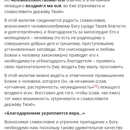
лежа́щаго
воздви́гл мя еси́
, во е́же у́треневати и
славосло́вити держа́ву Твою́».
В этой молитве соединяется радость славословия,
возносимого человеколюбивому Богу («ра́ди Твоея́ бла́гости
и долготерпе́ния»), и благодарность за милосердие Его к
молящемуся – ленивому (то есть не радеющему о
совершении добрых дел) и грешному, преступившему
установленные заповеди. Эти снисхождение и любовь
Божии к человеку закономерно приводят его к
необходимости отблагодарить благодетеля – проявить
свою признательность Ему, воздать Ему хвалу, прославить.
В этой молитве можно видеть и отмеченное промышление
Божие о человеке, которого Он, «в нечаянии (слав.
[3]
«отчаяние, растерянность; неожиданность»
) лежащего
воздвигл еси». Восставил для того, чтобы (слав. «во еже»)
тот имел возможность «у́треневати и славосло́вити
держа́ву Твою́».
«Благодарением укрепляется вера…»
Возносимое славословие и утреннее припадание к Богу
необходимо нам, поскольку таково удивительное качество