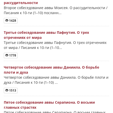
рассудительности
Второе собеседование аввы Моисея. О рассудительности /
Писания к 10-ти (1–10) посланн...
1428
Третье собеседование аввы Пафнутия. О трех
отречениях от мира
Третье собеседование аввы Пафнутия. О трех отречениях
от мира / Писания к 10-ти (1–10...
1778
Четвертое собеседование аввы Даниила. О борьбе
плоти и духа
Четвертое собеседование аввы Даниила. О борьбе плоти и
духа / Писания к 10-ти (1–10) ...
1513
Пятое собеседование аввы Серапиона. О восьми
главных страстях
Пятое собеседование аввы Серапиона. О восьми главных