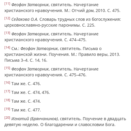
[11]
Феофан Затворник
, святитель. Начертание
христианского нравоучения. М.: Отчий дом, 2010. С. 475.
[12]
Седакова О.А.
Словарь трудных слов из богослужения:
церковнославяно-русские паронимы. С. 225.
[13]
Феофан Затворник
, святитель. Начертание
христианского нравоучения. С. 474–475.
[14]
См.:
Феофан Затворник
, святитель. Письма о
христианской жизни. Поучения. М.: Правило веры, 2013.
Письма 3–4. С. 14, 16.
[15]
Феофан Затворник
, святитель. Начертание
христианского нравоучения. С. 475–476.
[16]
Там же. С. 476.
[17]
Там же. С. 474, 476.
[18]
Там же. С. 474.
[19]
Там же. С. 477.
[20]
Игнатий (Брянчанинов)
, святитель. Поучение в двадцать
девятую неделю. О благодарении и славословии Бога.