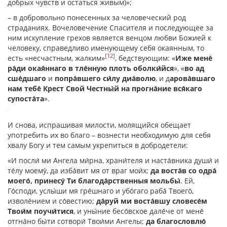
добрых чувств и остаться живым)»;
– в добровольно понесенных за человеческий род
страданиях. Вочеловечение Спасителя и последующее за
ним искупление грехов является венцом любви Божией к
человеку, справедливо именующему себя окаянным, то
[12]
есть «несчастным, жалким»
, бедствующим: «
И́же мене́
ра́ди окая́ннаго в тле́нную плоть оболки́йся
», «
во ад
сше́дшаго
и
попра́вшего си́лу диа́волю
, и д
арова́вшаго
нам тебе́ Крест Свой Честны́й на прогна́ние вся́каго
супоста́та
».
И снова, испрашивая милости, молящийся обещает
употребить их во благо – вознести необходимую для себя
хвалу Богу и тем самым укрепиться в добродетели:
«И посли́ ми А́нгела ми́рна, храни́теля и наста́вника души́ и
те́лу моему́, да изба́вит мя от враг мои́х;
да воста́в со одра́
моего́, принесу́ Ти благода́рственныя мольбы́
. Ей,
Го́споди, услы́ши мя гре́шнаго и убо́гаго раба́ Твоего́,
изволе́нием и со́вестию;
да́руй ми воста́вшу словесе́м
Твои́м поучи́тися
, и уны́ние бесо́вское дале́че от мене́
отгна́но бы́ти сотвори́ Твои́ми А́нгелы;
да благословлю́