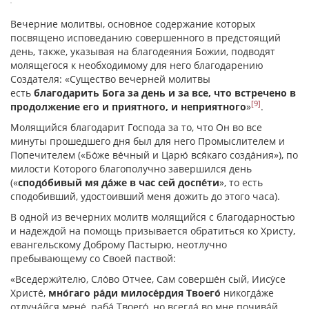
Вечерние молитвы, основное содержание которых
посвящено исповеданию совершенного в предстоящий
день, также, указывая на благодеяния Божии, подводят
молящегося к необходимому для него благодарению
Создателя: «Существо вечерней молитвы
есть
благодарить Бога за день и за все, что встречено в
[9]
продолжение его и приятного, и неприятного
»
.
Молящийся благодарит Господа за то, что Он во все
минуты прошедшего дня был для него Промыслителем и
Попечителем («Бо́же ве́чный и Царю́ вся́каго созда́ния»), по
милости Которого благополучно завершился день
(«
сподо́бивый мя да́же в час сей доспе́ти
», то есть
сподобивший, удостоивший меня дожить до этого часа).
В одной из вечерних молитв молящийся с благодарностью
и надеждой на помощь призывается обратиться ко Христу,
евангельскому Доброму Пастырю, неотлучно
пребывающему со Своей паствой:
«Вседержи́телю, Сло́во О́тчее, Сам соверше́н сый, Иису́се
Христе́,
мно́гаго ра́ди милосе́рдия Твоего́
никогда́же
отлуча́йся мене́, раба́ Твоего́, но всегда́ во мне почива́й.