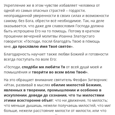
Укрепление же в этом чувстве избавляет человека от
одной из самых опасных страстей – гордости,
неоправданной уверенности в своих силах и возможности
самому, без Бога, обрести всё необходимое. Так, на деле
оказывается, что даже для славословия Господа должна
быть испрошена Его на то помощь. Потому в кратком
прошении вечерней молитвы Иоанна Златоустаго
говорится: «Го́споди, посли́ благода́ть Твою́ в по́мощь
мне,
да просла́влю и́мя Твое́ свято́е
».
Благодарность научает также любви Божией и готовности
всегда поступать по воле Его:
«Го́споди,
сподо́би мя люби́ти Тя
от всея́ души́ моея́ и
помышле́ния и
твори́ти во всем во́лю Твою́
».
На это обращает внимание святитель Феофан Затворник:
«Итак, развивай в мыслях
обилие милостей Божиих,
явленных в творении, промышлении и особенно в
искуплении
,
доведи до сознания, что ты милостями
этими всесторонне объят
: что ни движение, то милость;
что меньше дышишь, нежели получаешь милостей, что миг
больше, нежели расстояние милости от милости, или что