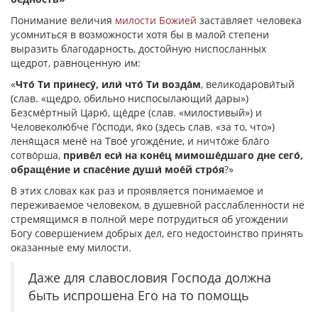
Понимание величия
милости Божией
заставляет человека
усомниться в возможности хотя бы в малой степени
выразить благодарность, достойную ниспосланных
щедрот, равноценную им:
«
Что́ Ти принесу́, или́ что́ Ти возда́м
, великодарови́тый
(слав. «щедро, обильно ниспосылающий дары»)
Безсме́ртный Царю́, ще́дре (слав. «милостивый») и
Человеколю́бче Го́споди, я́ко (здесь слав. «за то, что»)
леня́щася мене́ на Твое́ угожде́ние, и ничто́же бла́го
сотво́рша,
приве́л еси́ на коне́ц мимоше́дшаго дне сего́,
обраще́ние и спасе́ние души́ мое́й стро́я
?»
В этих словах как раз и проявляется понимаемое и
переживаемое человеком, в душевной расслабленности не
стремящимся в полной мере потрудиться об угождении
Богу совершением добрых дел, его недостоинство принять
оказанные ему милости.
Даже для славословия Господа должна
быть испрошена Его на то помощь