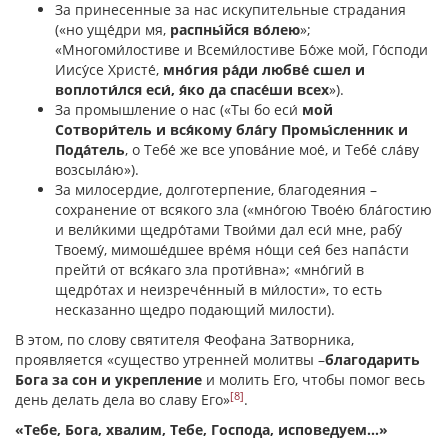
За принесенные за нас искупительные страдания
(«но уще́дри мя,
распны́йся во́лею
»;
«Многоми́лостиве и Всеми́лостиве Бо́же мой, Го́споди
Иису́се Христе́,
мно́гия ра́ди любве́ сшел и
воплоти́лся еси́, я́ко да спасе́ши всех
»).
За промышление о нас («Ты бо еси́
мой
Сотвори́тель и вся́кому бла́гу Промы́сленник и
Пода́тель
, о Тебе́ же все упова́ние мое́, и Тебе́ сла́ву
возсыла́ю»).
За милосердие, долготерпение, благодеяния –
сохранение от всякого зла («мно́гою Твое́ю бла́гостию
и вели́кими щедро́тами Твои́ми дал еси́ мне, рабу́
Твоему́, мимоше́дшее вре́мя но́щи сея́ без напа́сти
прейти́ от вся́каго зла проти́вна»; «мно́гий в
щедро́тах и неизрече́нный в ми́лости», то есть
несказанно щедро подающий милости).
В этом, по слову святителя Феофана Затворника,
проявляется «существо утренней молитвы –
благодарить
Бога за сон и укрепление
и молить Его, чтобы помог весь
[8]
день делать дела во славу Его»
.
«Тебе, Бога, хвалим, Тебе, Господа, исповедуем…»