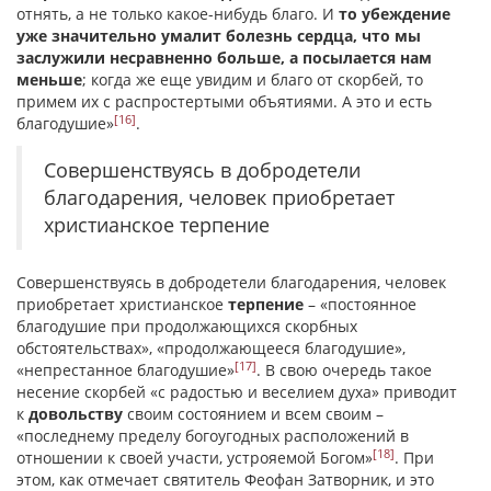
отнять, а не только какое-нибудь благо. И
то убеждение
уже значительно умалит болезнь сердца, что мы
заслужили несравненно больше, а посылается нам
меньше
; когда же еще увидим и благо от скорбей, то
примем их с распростертыми объятиями. А это и есть
[16]
благодушие»
.
Совершенствуясь в добродетели
благодарения, человек приобретает
христианское терпение
Совершенствуясь в добродетели благодарения, человек
приобретает христианское
терпение
– «постоянное
благодушие при продолжающихся скорбных
обстоятельствах», «продолжающееся благодушие»,
[17]
«непрестанное благодушие»
. В свою очередь такое
несение скорбей «с радостью и веселием духа» приводит
к
довольству
своим состоянием и всем своим –
«последнему пределу богоугодных расположений в
[18]
отношении к своей участи, устрояемой Богом»
. При
этом, как отмечает святитель Феофан Затворник, и это