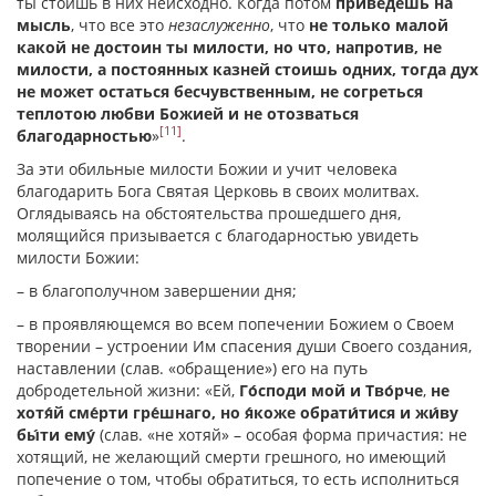
ты стоишь в них неисходно. Когда потом
приведешь на
мысль
, что все это
незаслуженно
, что
не только малой
какой не достоин ты милости, но что, напротив, не
милости, а постоянных казней стоишь одних, тогда дух
не может остаться бесчувственным, не согреться
теплотою любви Божией и не отозваться
[11]
благодарностью
»
.
За эти обильные милости Божии и учит человека
благодарить Бога Святая Церковь в своих молитвах.
Оглядываясь на обстоятельства прошедшего дня,
молящийся призывается с благодарностью увидеть
милости Божии:
– в благополучном завершении дня;
– в проявляющемся во всем попечении Божием о Своем
творении – устроении Им спасения души Своего создания,
наставлении (слав. «обращение») его на путь
добродетельной жизни: «Ей,
Го́споди мой и Тво́рче
,
не
хотя́й сме́рти гре́шнаго, но я́коже обрати́тися и жи́ву
бы́ти ему́
(слав. «не хотяй» – особая форма причастия: не
хотящий, не желающий смерти грешного, но имеющий
попечение о том, чтобы обратиться, то есть исполниться