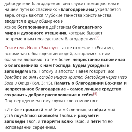
добродетели благодарения: она служит помощью нам в
нашем пути ко спасению: «
Благодарением
укрепляется
вера, открываются глубокие таинства христианства,
вводится в душу обширное и
ясное
богопознание
действием
благодатного
мира
и
духовного утешения
, которые бывают
[4]
непременным последствием благодарения»
.
Святитель Иоанн Златоуст
также отмечает: «Если мы,
вспоминая о благодеянии людей, загораемся к ним
большей любовью, то тем более,
непрестанно вспоминая
о благодеяниях к нам Господа, будем усердны к
заповедям Его
. Потому и апостол Павел говорит:
всё
делайте во имя Господа Иисуса Христа, благодаря через Него
Бога и Отца
(Кол. 3: 15).
Память о благодеянии Божием и
непрестанное благодарение – самое лучшее средство
[5]
сохранить доброе расположение к себе
»
.
Подтверждением тому служат слова молитвы:
«И ны́не
просвети́
мои́ о́чи мы́сленныя,
отве́рзи
моя́
уста́
поуча́тися словесе́м
Твои́м, и
разуме́ти
за́поведи
Твоя́, и
твори́ти во́лю
Твою́, и
пе́ти Тя
во
исповеда́нии серде́чнем,