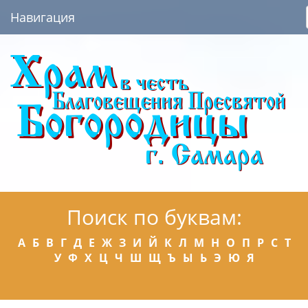
Навигация
Поиск по буквам:
А
Б
В
Г
Д
Е
Ж
З
И
Й
К
Л
М
Н
О
П
Р
С
Т
У
Ф
Х
Ц
Ч
Ш
Щ
Ъ
Ы
Ь
Э
Ю
Я