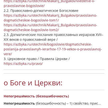
https://azbyka.ru/otechnik/Makarij_Bulgakov/vvedenie-v-
pravoslavnoe-bogoslovie/
2.2. Православно-догматическое Богословие
https://azbyka.ru/otechnik/Makarij_Bulgakov/pravoslavno-
dogmaticheskoe-bogoslovie-tom1/
https://azbyka.ru/otechnik/Makarij_Bulgakov/pravoslavno-
dogmaticheskoe-bogoslovie-tom2/
2.3. Догматические послания православных иерархов XVII–
XIX веков о православной вере /
https://azbyka.ru/otechnik/bogoslovie/dogmaticheskie-
poslanija-pravoslavnyh-ierarhov-17-19-vekov-o-pravoslavnoj-
vere/
3. Церковное право / Правила Церкви /
https://azbyka.ru/pravo/
о Боге и Церкви:
Непогреши́мость (безошибочность)
Непогреши́мость
(безошибочность) –
1) свойство, прис...