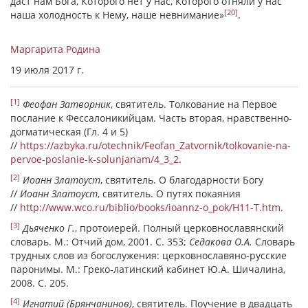
даст нам Бога, Которого нет у нас, Которого отняли у нас
[20]
наша холодность к Нему, наше невнимание»
.
Маргарита Родина
19 июля 2017 г.
[1]
Феофан Затворник
, святитель. Толкование на Первое
послание к Фессалоникийцам. Часть вторая, нравственно-
догматическая (Гл. 4 и 5)
//
https://azbyka.ru/otechnik/Feofan_Zatvornik/tolkovanie-na-
pervoe-poslanie-k-solunjanam/4_3_2
.
[2]
Иоанн Златоуст
, святитель. О благодарности Богу
//
Иоанн Златоуст
, святитель. О путях покаяния
//
http://www.wco.ru/biblio/books/ioannz-o_pok/H11-T.htm
.
[3]
Дьяченко Г.
, протоиерей. Полный церковнославянский
словарь. М.: Отчий дом, 2001. С. 353;
Седакова О.А.
Словарь
трудных слов из богослужения: церковнославяно-русские
паронимы. М.: Греко-латинский кабинет Ю.А. Шичалина,
2008. С. 205.
[4]
Игнатий (Брянчанинов)
, святитель. Поучение в двадцать