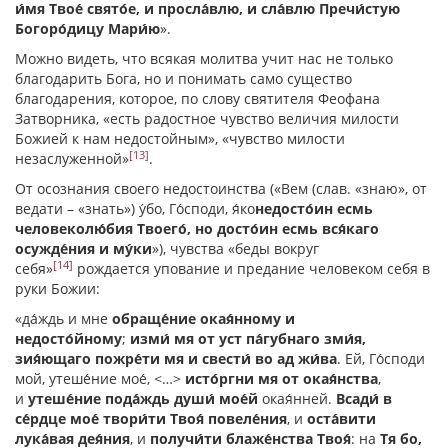
и́мя Твое́ свято́е, и просла́влю, и сла́влю Пречи́стую
Богоро́дицу Мари́ю
».
Можно видеть, что всякая молитва учит нас не только
благодарить Бога, но и понимать само существо
благодарения, которое, по слову святителя Феофана
Затворника, «есть радостное чувство величия милости
Божией к нам недостойным», «чувство милости
[13]
незаслуженной»
.
От осознания своего недостоинства («Вем (слав. «знаю», от
ведати – «знать») у́бо, Го́споди, я́ко
недосто́ин есмь
человеколю́бия Твоего́, но досто́ин есмь вся́каго
осужде́ния и му́ки
»), чувства «беды вокруг
[14]
себя»
рождается упование и предание человеком себя в
руки Божии:
«да́ждь и мне
обраще́ние окая́нному и
недосто́йному
;
изми́ мя от уст па́губнаго зми́я,
зия́ющаго пожре́ти мя и свести́ во ад жи́ва
. Ей, Го́споди
мой, утеше́ние мое́, <…>
исто́ргни мя от окая́нства
,
и
утеше́ние пода́ждь души́ мое́й
окая́нней.
Всади́ в
се́рдце мое́ твори́ти Твоя́ повеле́ния
, и
оста́вити
лука́вая дея́ния
, и
получи́ти блаже́нства Твоя́
: на
Тя бо,