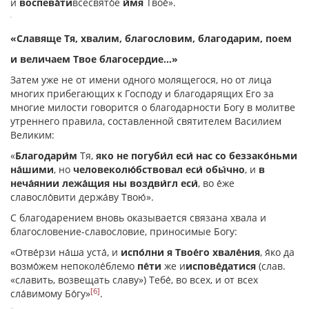
и
воспева́ти
всесвято́е
и́мя
Твое́».
«Славяще Тя, хвалим, благословим, благодарим, поем
и величаем Твое благосердие…»
Затем уже не от имени одного молящегося, но от лица
многих прибегающих к Господу и благодарящих Его за
многие милости говорится о благодарности Богу в молитве
утреннего правила, составленной святителем Василием
Великим:
«
Благодари́м
Тя,
якo не погуби́л еси́ нас со беззако́ньми
на́шими
, но
человеколю́бствовал еси́ обы́чно
, и
в
неча́янии лежа́щия ны воздви́гл еси́
, во е́же
славосло́вити держа́ву Твою́».
С благодарением вновь оказывается связана хвала и
благословение-славословие, приносимые Богу:
«Отве́рзи на́ша уста́, и
испо́лни я Твое́го хвале́ния
, я́ко да
возмо́жем непоколе́блемо
пе́ти
же и
испове́датися
(слав.
«славить, возвещать славу») Тебе́, во всех, и от всех
[6]
сла́вимому Бо́гу»
.