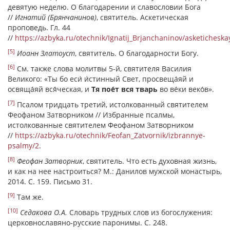
девятую неделю. О благодарении и славословии Бога
//
Игнатий (Брянчанинов)
, святитель. Аскетическая
проповедь. Гл. 44
//
https://azbyka.ru/otechnik/Ignatij_Brjanchaninov/asketichesk
[5]
Иоанн Златоуст
, святитель. О благодарности Богу.
[6]
См. также слова молитвы 5-й, святителя Василия
Великого: «Ты бо еси́ и́стинный Свет, просвеща́яй и
освяща́яй вся́ческая, и
Тя пое́т вся тварь
во ве́ки веко́в».
[7]
Псалом тридцать третий, истолкованный святителем
Феофаном Затворником // Избранные псалмы,
истолкованные святителем Феофаном Затворником
//
https://azbyka.ru/otechnik/Feofan_Zatvornik/izbrannye-
psalmy/2
.
[8]
Феофан Затворник
, святитель. Что есть духовная жизнь,
и как на нее настроиться? М.: Данилов мужской монастырь,
2014. С. 159. Письмо 31.
[9]
Там же.
[10]
Седакова О.А.
Словарь трудных слов из богослужения:
церковнославяно-русские паронимы. С. 248.