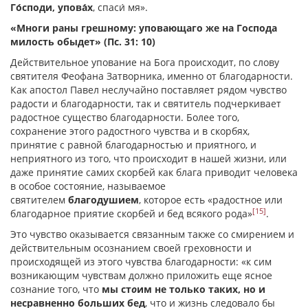
Го́споди, упова́х
, спаси́ мя».
«Многи раны грешному: уповающаго же на Господа
милость обыдет» (Пс. 31: 10)
Действительное упование на Бога происходит, по слову
святителя Феофана Затворника, именно от благодарности.
Как апостол Павел неслучайно поставляет рядом чувство
радости и благодарности, так и святитель подчеркивает
радостное существо благодарности. Более того,
сохранение этого радостного чувства и в скорбях,
принятие с равной благодарностью и приятного, и
неприятного из того, что происходит в нашей жизни, или
даже принятие самих скорбей как блага приводит человека
в особое состояние, называемое
святителем
благодушием
, которое есть «радостное или
[15]
благодарное приятие скорбей и бед всякого рода»
.
Это чувство оказывается связанным также со смирением и
действительным осознанием своей греховности и
происходящей из этого чувства благодарности: «к сим
возникающим чувствам должно приложить еще ясное
сознание того, что
мы ст
о
им не только таких, но и
несравненно больших бед
, что и жизнь следовало бы