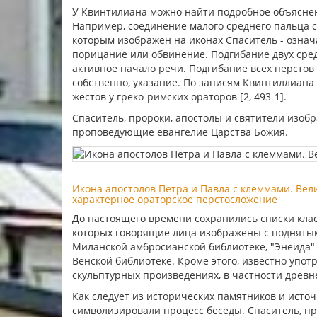
У Квинтилиана можно найти подробное объяснен
Например, соединение малого среднего пальца с 
которым изображен на иконах Спаситель - означа
порицание или обвинение. Подгибание двух сре
активное начало речи. Подгибание всех перстов
собственно, указание. По записям Квинтиллиана
жестов у греко-римских ораторов [2, 493-1].
Спаситель, пророки, апостолы и святители изобр
проповедующие евангелие Царства Божия.
Икона апостолов Петра и Павла с клеммами. Велик
характерное ораторское перстосложение
До настоящего времени сохранились списки кла
которых говорящие лица изображены с подняты
Миланской амбросианской библиотеке, "Энеида" 
Венской библиотеке. Кроме этого, известно упот
скульптурных произведениях, в частности древнег
Как следует из исторических памятников и исто
символизировали процесс беседы. Спаситель, пр