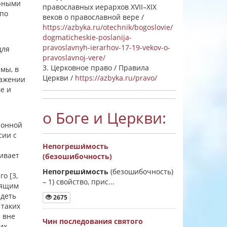
арными
православных иерархов XVII–XIX
 по
веков о православной вере /
https://azbyka.ru/otechnik/bogoslovie/
dogmaticheskie-poslanija-
pravoslavnyh-ierarhov-17-19-vekov-o-
для
pravoslavnoj-vere/
3. Церковное право / Правила
мы, в
Церкви /
https://azbyka.ru/pravo/
ражении
е и
о Боге и Церкви:
ионной
сии с
Непогреши́мость
ивает
(безошибочность)
Непогреши́мость
(безошибочность)
о [3,
–
1) свойство, прис...
дящим
идеть
2675
 таких
 вне
Чин последования святого
их