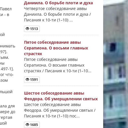
Даниила. О борьбе плоти и духа
Четвертое собеседование аввы
 Павел
Даниила. О борьбе плоти и духа /
и - в
Писания к 10-ти (1–10) ...
1513
кой
Пятое собеседование аввы
онимать
Серапиона. О восьми главных
97].
страстях
тьям.
Пятое собеседование аввы
ены
Серапиона. О восьми главных
497-1].
страстях / Писания к 10-ти (1–10...
ог что-
1591
азом
ольшой
Шестое собеседование аввы
Феодора. Об умерщвлении святых
Шестое собеседование аввы
ала для
Феодора. Об умерщвлении святых /
 мере до
Писания к 10-ти (1–10) пос...
тертая
ьшой
1685