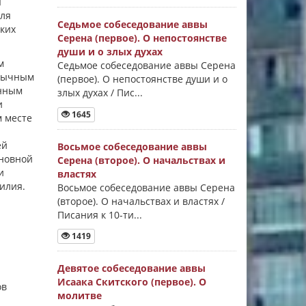
ы
для
Седьмое собеседование аввы
ских
Серена (первое). О непостоянстве
души и о злых духах
м
Седьмое собеседование аввы Серена
обычным
(первое). О непостоянстве души и о
енным
злых духах / Пис...
и
1645
м месте
ей
Восьмое собеседование аввы
сновной
Серена (второе). О начальствах и
и
властях
илия.
Восьмое собеседование аввы Серена
(второе). О начальствах и властях /
Писания к 10-ти...
1419
Девятое собеседование аввы
Исаака Скитского (первое). О
ов
молитве