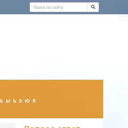
Ъ
Ы
Ь
Э
Ю
Я