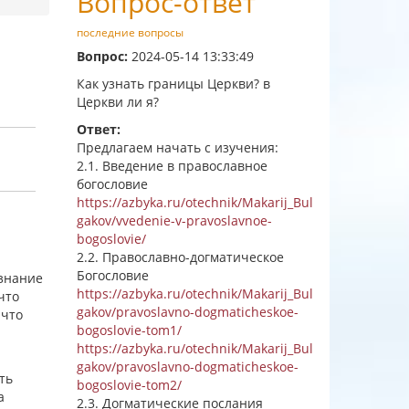
Вопрос-ответ
последние вопросы
Вопрос:
2024-05-14 13:33:49
Как узнать границы Церкви? в
Церкви ли я?
Ответ:
Предлагаем начать с изучения:
2.1. Введение в православное
богословие
https://azbyka.ru/otechnik/Makarij_Bul
gakov/vvedenie-v-pravoslavnoe-
bogoslovie/
2.2. Православно-догматическое
Богословие
ознание
https://azbyka.ru/otechnik/Makarij_Bul
что
gakov/pravoslavno-dogmaticheskoe-
 что
bogoslovie-tom1/
https://azbyka.ru/otechnik/Makarij_Bul
gakov/pravoslavno-dogmaticheskoe-
ть
bogoslovie-tom2/
а
2.3. Догматические послания