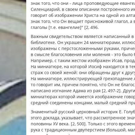
знак того, что они - лица проповедующие еванге
Силенциарий, в своем описании построенного и
говорит об изображении Христа на одной из алт
знак того, что Он вещает присноживой глагол, а
глаголы [т.е. евангелие]" [2, 496.
Важным свидетельством является написанный в 
библиотеке. Он украшен 24 миниатюрами, иллю
изображены с перстосложенными руками, причем
в смысле благословения или моления - это было 
Например, с таким жестом изображен Исав, про
На миниатюре, на которой Иосиф находится в т
страж со своей женой: они обращены друг к другу
На миниатюре, иллюстрирующей грехопадение Ада
то говорит им, причем понятно, что Он не благос
написано изгнание Адама из рая [2, 497-2]. Друг
миниатюрах которой имеется изображение гово
средний соединены концами, малый средний приж
Знаменитый русский церковный историк Е. Голуб
этого доклада, указывает, что рассмотренное з
половины XV века. [2, 500]. Только с этого врем
рука с традиционным двуперстием (большой, ма