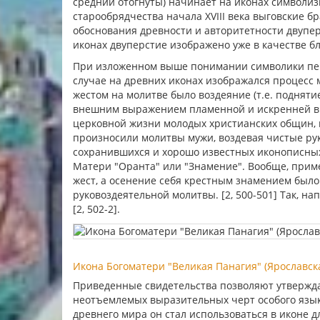
средний отогнуты) начинает на иконах символизи
старообрядчества начала XVIII века выговские б
обоснования древности и авторитетности двупер
иконах двуперстие изображено уже в качестве бл
При изложенном выше понимании символики перс
случае на древних иконах изображался процесс 
жестом на молитве было воздеяние (т.е. поднятие
внешним выражением пламенной и искренней вну
церковной жизни молодых христианских общин, п
произносили молитвы мужи, воздевая чистые руки
сохранившихся и хорошо известных иконописных
Матери "Оранта" или "Знамение". Вообще, приме
жест, а осенение себя крестным знамением был
руковоздеятельной молитвы. [2, 500-501] Так, 
[2, 502-2].
Икона Богоматери "Великая Панагия" (Ярославская
Приведенные свидетельства позволяют утверждат
неотъемлемых выразительных черт особого язык
древнего мира он стал использоваться в иконе 