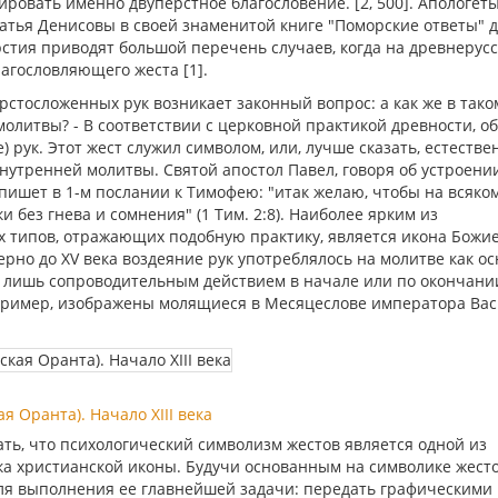
ровать именно двуперстное благословение. [2, 500]. Апологет
ратья Денисовы в своей знаменитой книге "Поморские ответы" 
стия приводят большой перечень случаев, когда на древнерус
агословляющего жеста [1].
тосложенных рук возникает законный вопрос: а как же в тако
молитвы? - В соответствии с церковной практикой древности, 
) рук. Этот жест служил символом, или, лучше сказать, естеств
тренней молитвы. Святой апостол Павел, говоря об устроени
ишет в 1-м послании к Тимофею: "итак желаю, чтобы на всяко
 без гнева и сомнения" (1 Тим. 2:8). Наиболее ярким из
 типов, отражающих подобную практику, является икона Божи
рно до XV века воздеяние рук употреблялось на молитве как о
о лишь сопроводительным действием в начале или по окончани
например, изображены молящиеся в Месяцеслове императора Вас
 Оранта). Начало XIII века
ь, что психологический символизм жестов является одной из
а христианской иконы. Будучи основанным на символике жест
для выполнения ее главнейшей задачи: передать графическими