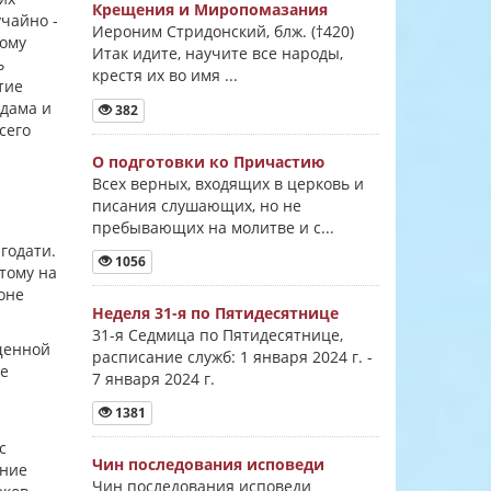
Крещения и Миропомазания
учайно -
Иероним Стридонский, блж. (†420)
тому
Итак идите, научите все народы,
ь
крестя их во имя ...
тие
Адама и
382
сего
О подготовки ко Причастию
Всех верных, входящих в церковь и
писания слушающих, но не
пребывающих на молитве и с...
годати.
1056
тому на
оне
Неделя 31-я по Пятидесятнице
31-я Седмица по Пятидесятнице,
щенной
расписание служб: 1 января 2024 г. -
ее
7 января 2024 г.
1381
с
Чин последования исповеди
ание
Чин последования исповеди