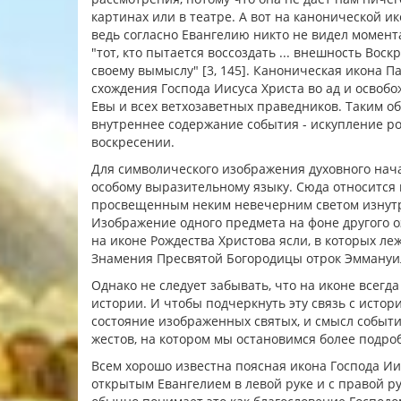
картинах или в театре. А вот на канонической и
ведь согласно Евангелию никто не видел момент
"тот, кто пытается воссоздать ... внешность Вос
своему вымыслу" [3, 145]. Каноническая икона Па
схождения Господа Иисуса Христа во ад и освоб
Евы и всех ветхозаветных праведников. Таким о
внутреннее содержание события - искупление ро
воскресении.
Для символического изображения духовного нач
особому выразительному языку. Сюда относится 
просвещенным неким невечерним светом изнутри
Изображение одного предмета на фоне другого оз
на иконе Рождества Христова ясли, в которых ле
Знамения Пресвятой Богородицы отрок Эммануил
Однако не следует забывать, что на иконе все
истории. И чтобы подчеркнуть эту связь с истор
состояние изображенных святых, и смысл события,
жестов, на котором мы остановимся более подро
Всем хорошо известна поясная икона Господа Ии
открытым Евангелием в левой руке и с правой р