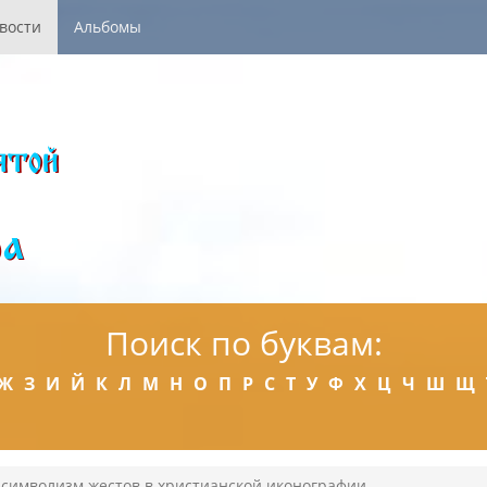
вости
Альбомы
Поиск по буквам:
Ж
З
И
Й
К
Л
М
Н
О
П
Р
С
Т
У
Ф
Х
Ц
Ч
Ш
Щ
 символизм жестов в христианской иконографии