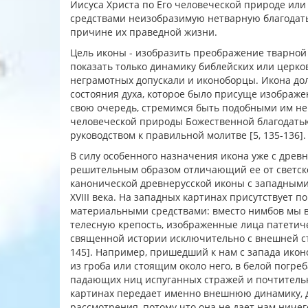
Иисуса Христа по Его человеческой природе или
средствами неизобразимую нетварную благодать, 
причине их праведной жизни.
Цель иконы - изобразить преображение тварной 
показать только динамику библейских или церко
неграмотных допускали и иконоборцы. Икона до
состояния духа, которое было присуще изображе
свою очередь, стремимся быть подобными им не
человеческой природы Божественной благодатью
руководством к правильной молитве [5, 135-136].
В силу особенного назначения икона уже с древ
решительным образом отличающий ее от светско
канонической древнерусской иконы с западными
XVIII века. На западных картинах присутствует
материальными средствами: вместо нимбов мы в
телесную крепость, изображенные лица патетиче
священной истории исключительно с внешней ст
145]. Например, пришедший к нам с запада ико
из гроба или стоящим около него, в белой погре
падающих ниц испуганных стражей и почтительно
картинах передает именно внешнюю динамику, дв
рассмотрения, потому что она не дает нам ниче