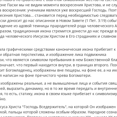
коне Пасхи мы не видим момента воскресения Христова, и не сл
а воскресения: ученикам являлся уже воскресший Господь. Поэ
кресения Христова... становится перед необходимостью следоват
схи доносит до нас описанное в Новом Завете (1 Пет. 3:19) собы
ождение из адовой темницы прародителей рода человеческого 
бразом, традиционная икона стремится донести до нас прежде в
да человеческого Иисусом Христом в Его страданиях и славном
ала графическими средствами каноническая икона прибегает к
и обратная перспектива, и изображение лика подвижника
, что является символом пребывания в нем Божественной бла
начает, что первый находится внутри, в границах второго. Поэ
жит Богомладенец, изображены вне пещеры, на фоне ее, а на ик
 написан на фоне пречистого чрева Богоматери.
гда изображены реальные, а не вымышленые лица и события свя
ией, выразить динамику, но в то же время передать и внутренн
 то есть, статику, икона в своем языке прибегает к символизму
бно.
суса Христа "Господь Вседержитель", на которой Он изображен 
укой, пальцы которой сложены особым образом. Народное созн