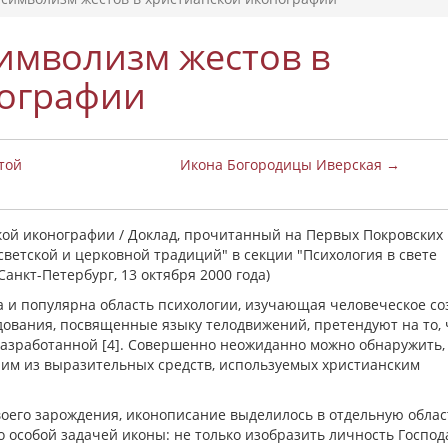
имволизм жестов в
нографии
той
Икона Богородицы Иверская →
кой иконографии / Доклад, прочитанный на Первых Покровских
светской и церковной традиций" в секции "Психология в свете
анкт-Петербург, 13 октября 2000 года)
на и популярна область психологии, изучающая человеческое с
дования, посвященные языку телодвижений, претендуют на то, 
разработанной [4]. Совершенно неожиданно можно обнаружить,
ним из выразительных средств, используемых христианским
своего зарождения, иконописание выделилось в отдельную облас
о особой задачей иконы: не только изобразить личность Господ