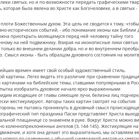
 лики святых, но и по-возможности передать графическими тв
которая была явлена во Христе как Богочеловеке, а в святых -
плоти Божественным духом. Эта цель не сводится к тому, чтобы
вно-исторических событий, - ибо понимание иконы как Библии 
лжна приоткрыть молящемуся перед ней человеку тайну того
нному на ней подвижнику. Взирая на иконописные лики святых 
 только во внешнем делании добра, но и во внутреннем преоб
. Смысл иконы - быть образцом духовного состояния на молитв
нейших времен имеет свой особый художественный стиль,
й картины. Легко видеть это различие при сравнении традиц
 картинами на библейские темы, ставшими популярными в Рос
 попытка изобразить духовное начало ярко выраженными
идим исходящие от главы сияющие лучи, белизна лиц подчерк
ски жестикулируют. Авторы таких картин смотрят на события
ороны, не пытаясь проникнуть в духовный смысл происходящег
нографический тип праздника Пасхи представляет Христа выхо
бальной плащанице со знаменем в руке. Вокруг Христа можно в
 коленнопреклоненных ангелов [3, 144-145]. Жестикуляция на
ижение, и хотя она делает это выразительно, мы оставляем ее
го нового по сравнению c обычной символикой жестов на светск