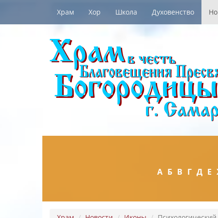
Храм
Хор
Школа
Духовенство
Но
А
Б
В
Г
Д
Е
Храм
Новости
Иконы
Психологический