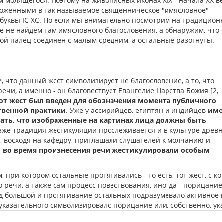
м молящегося. Поэтому на живописных иконах XIX - начала XX в
ложенными в так называемое священническое "имясловное"
 буквы IC XC. Но если мы внимательно посмотрим на традицио
е не найдем там имясловного благословения, а обнаружим, что
шой палец соединен с малым средним, а остальные разогнуты.
 что данный жест символизирует не благословение, а то, что
чи, а именно - он благовествует Евангелие Царства Божия [2,
от жест был введен для обозначения момента публичного
твенной практики
. Уже у ассирийцев, египтян и индийцев
име
ать, что изображенные на картинах лица должны быть
Позже традиция жестикуляции прослеживается и в культуре древ
, восходя на кафедру, приглашали слушателей к молчанию и
и во время произнесения речи жестикулировали особым