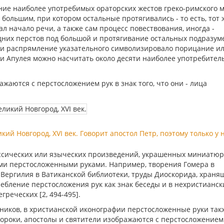
ие наиболее употребимых ораторских жестов греко-римского м
большим, при котором остальные протягивались - то есть, тот ж
л начало речи, а также сам процесс повествования, иногда -
дних перстов под большой и протягивание остальных подразум
 и распрямление указательного символизировало порицание ил
 и Апулея можно насчитать около десяти наиболее употребител
ажаются с перстосложением рук в знак того, что они - лица
ий Новгород, XVI век. Говорит апостол Петр, поэтому только у 
ссических или языческих произведений, украшенных миниатюр
ми перстосложенными руками. Например, творения Гомера в
Вергилия в Ватиканской библиотеки, труды Диоскорида, храня
ребление перстосложения рук как знак беседы и в нехристианск
реческих [2, 494-495].
чников, в христианской иконографии перстосложенные руки так
ороки, апостолы и святители изображаются с перстосложением 