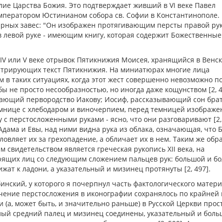
лие Царства Божия. Это подтверждает живший в VI веке Павел
мператором Юстинианом собора св. Софии в Константинополе.
арных завес: "Он изображен протягивающим персты правой рук
 в левой руке - имеющим книгу, которая содержит Божественные
IV или V веке отрывок Пятикнижия Моисея, хранящийся в Венс
стрирующих текст Пятикнижия. На миниатюрах многие лица
 в таких ситуациях, когда этот жест совершенно невозможно п
бы не просто несообразностью, но иногда даже кощунством [2, 4
дающий первородство Иакову; Иосиф, рассказывающий сон бра
емнице с хлебодаром и виночерпием, перед темницей изображ
 с перстосложенными руками - ясно, что они разговаривают [2, 
ма и Евы, над ними видна рука из облака, означающая, что Б
ловляет их за грехопадение, а обличает их в нем. Таким же обр
им свидетельством является греческая рукопись XII века, на
рящих лиц со следующим сложением пальцев рук: большой и б
ат к ладони, а указательный и мизинец протянуты [2, 497].
инский, у которого я почерпнул часть фактологического матери
начение перстосложения в иконографии сохранялось по крайней
ени (а, может быть, и значительно раньше) в Русской Церкви прос
лый средний палец и мизинец соединены, указательный и бол