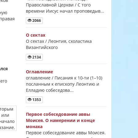
еков
Православной Церкви / С того
времени Иисус начал проповедыв...
нную
 правая
2066
О сектах
О сектах / Леонтия, схоластика
Византийского
2134
лся
Оглавление
оглавление / Писания к 10-ти (1–10)
него
посланным к епископу Леонтию и
Елладию собеседова...
1353
Первое собеседование аввы
Моисея. О намерении и конце
монаха
Первое собеседование аввы Моисея.