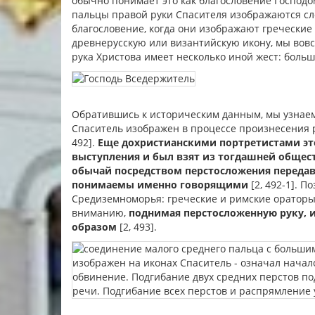
обычно понимает это как благословение Господо
пальцы правой руки Спасителя изображаются с
благословение, когда они изображают греческие
древнерусскую или византийскую икону, мы вовс
рука Христова имеет несколько иной жест: боль
Обратившись к историческим данным, мы узнаем,
Спаситель изображен в процессе произнесения ре
492].
Еще дохристианскими портретистами эт
выступления и был взят из тогдашней общес
обычай посредством перстосложения передав
понимаемы именно говорящими
[2, 492-1]. 
Средиземноморья: греческие и римские ораторы
вниманию,
поднимая перстосложенную руку, 
образом
[2, 493].