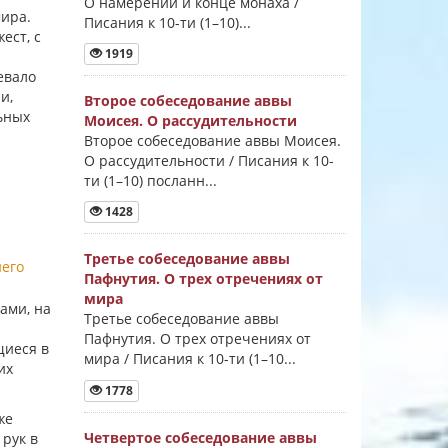
О намерении и конце монаха /
ира.
Писания к 10-ти (1–10)...
ест, с
1919
евало
и,
Второе собеседование аввы
ьных
Моисея. О рассудительности
Второе собеседование аввы Моисея.
О рассудительности / Писания к 10-
ти (1–10) посланн...
1428
Третье собеседование аввы
него
Пафнутия. О трех отречениях от
мира
ами, на
Третье собеседование аввы
Пафнутия. О трех отречениях от
щиеся в
мира / Писания к 10-ти (1–10...
их
1778
же
Четвертое собеседование аввы
рук в