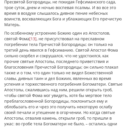
Пресвятой Богородицы, не покидая Гефсиманского сада,
трое суток, днем и ночью воспевая псалмы. И во все это
время в воздухе слышалось дивное пение небесных
воинств, восхваляющих Бога и ублажающих Его пречистую
Матерь.
По особенному устроению Божию один из Апостолов,
святой Фома
[13]
, не присутствовал на преславном
погребении тела Пречистой Богородицы; он только на
третий день явился в Гефсиманию. Святой Апостол Фома
сильно скорбел и сокрушался, что не удостоился, как
прочие святые Апостолы, последнего приветствия и
благословения Пречистой Богородицы; он сильно плакал
также и о том, что один только не видел Божественной
славы, дивных таин и дел Божиих, явленных во время
успения и торжественного погребения Богоматери. Святые
Апостолы, сжалившись над ним, решили открыть гроб,
чтобы святой Фома мог увидеть, хотя бы мертвое тело
преблагословенной Богородицы, поклониться ему и
облобызать его и чрез это получить некоторую ослабу
своей печали и утешение в огорчении. Но когда святые
Апостолы, отвалив камень, открыли гроб, то пришли в
ужас: во гробе тела Богоматери не было, – остались одни