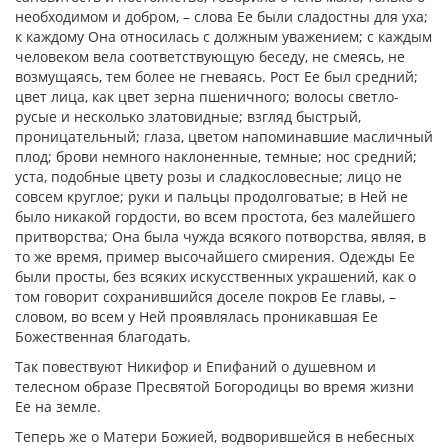
необходимом и добром, – слова Ее были сладостны для уха;
к каждому Она относилась с должным уважением; с каждым
человеком вела соответствующую беседу, не смеясь, не
возмущаясь, тем более не гневаясь. Рост Ее был средний;
цвет лица, как цвет зерна пшеничного; волосы светло-
русые и несколько златовидные; взгляд быстрый,
проницательный; глаза, цветом напоминавшие масличный
плод; брови немного наклоненные, темные; нос средний;
уста, подобные цвету розы и сладкословесные; лицо не
совсем круглое; руки и пальцы продолговатые; в Ней не
было никакой гордости, во всем простота, без малейшего
притворства; Она была чужда всякого потворства, являя, в
то же время, пример высочайшего смирения. Одежды Ее
были просты, без всяких искусственных украшений, как о
том говорит сохранившийся доселе покров Ее главы, –
словом, во всем у Ней проявлялась проникавшая Ее
Божественная благодать.
Так повествуют Никифор и Епифаний о душевном и
телесном образе Пресвятой Богородицы во время жизни
Ее на земле.
Теперь же о Матери Божией, водворившейся в небесных