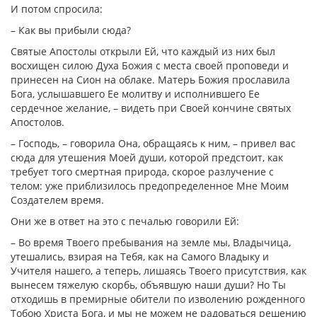
И потом спросила:
– Как вы прибыли сюда?
Святые Апостолы открыли Ей, что каждый из них был
восхищен силою Духа Божия с места своей проповеди и
принесен на Сион на облаке. Матерь Божия прославила
Бога, услышавшего Ее молитву и исполнившего Ее
сердечное желание, – видеть при Своей кончине святых
Апостолов.
– Господь, – говорила Она, обращаясь к ним, – привел вас
сюда для утешения Моей души, которой предстоит, как
требует того смертная природа, скорое разлучение с
телом: уже приблизилось предопределенное Мне Моим
Создателем время.
Они же в ответ на это с печалью говорили Ей:
– Во время Твоего пребывания на земле мы, Владычица,
утешались, взирая на Тебя, как на Самого Владыку и
Учителя нашего, а теперь, лишаясь Твоего присутствия, как
вынесем тяжелую скорбь, объявшую наши души? Но Ты
отходишь в премирные обители по изволению рожденного
Тобою Христа Бога, и мы не можем не радоваться решению