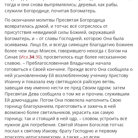
тогда и они снова выпрямлялись; деревья, как рабы,
служили Богородице, почитая Богоматерь.
По окончании молитвы Пресвятая Богородица
возвратилась домой, и тотчас всё сотряслось от
присутствия невидимой силы Божией, окружавшей
Богоматерь, и – от славы Господней, которою Она была
осияваема. Лицо Ее, и всегда сияющее благодатию Божиею
более чем лицо Моисея, говорившего некогда с Богом на
Синае (
Исх.
34
:30
), просветилось еще более несказанною
славою. – Преблагословенная Владычица начала
готовиться к Своей кончине. Прежде всего Она сообщила о
ней усыновленному Ей возлюбленному ученику Христову
Иоанну и показала ему светящуюся райскую ветвь,
завещая ему именно нести ее пред Своим одром; затем
Пресвятая Дева сообщила о том же и прочим, служившим
Ей домочадцам. Потом Она повелела наполнить Свою
горницу благоуханием, приготовить и зажечь в ней
возможно более светильников, украсить как самую
горницу, так и стоящий в ней одр, – словом, устроить всё
нужное для погребения. Святой Иоанн Богослов тотчас
послал к святому Иакову, брату Господню и первому
епископу иерусалимскому, а также – ко всем