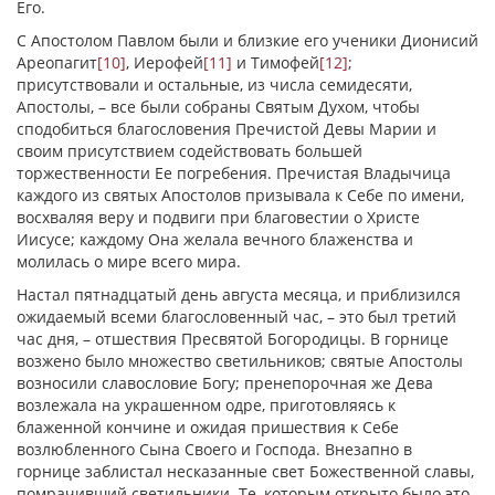
Его.
С Апостолом Павлом были и близкие его ученики Дионисий
Ареопагит
[10]
, Иерофей
[11]
и Тимофей
[12]
;
присутствовали и остальные, из числа семидесяти,
Апостолы, – все были собраны Святым Духом, чтобы
сподобиться благословения Пречистой Девы Марии и
своим присутствием содействовать большей
торжественности Ее погребения. Пречистая Владычица
каждого из святых Апостолов призывала к Себе по имени,
восхваляя веру и подвиги при благовестии о Христе
Иисусе; каждому Она желала вечного блаженства и
молилась о мире всего мира.
Настал пятнадцатый день августа месяца, и приблизился
ожидаемый всеми благословенный час, – это был третий
час дня, – отшествия Пресвятой Богородицы. В горнице
возжено было множество светильников; святые Апостолы
возносили славословие Богу; пренепорочная же Дева
возлежала на украшенном одре, приготовляясь к
блаженной кончине и ожидая пришествия к Себе
возлюбленного Сына Своего и Господа. Внезапно в
горнице заблистал несказанные свет Божественной славы,
помрачивший светильники. Те, которым открыто было это