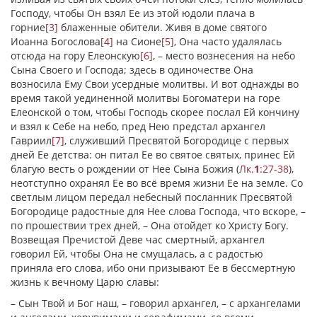
Господу, чтобы Он взял Ее из этой юдоли плача в
горние
[3]
блаженные обители. Живя в доме святого
Иоанна Богослова
[4]
на Сионе
[5]
, Она часто удалялась
отсюда на гору Елеонскую
[6]
, – место вознесения на небо
Сына Своего и Господа; здесь в одиночестве Она
возносила Ему Свои усердные молитвы. И вот однажды во
время такой уединенной молитвы Богоматери на горе
Елеонской о том, чтобы Господь скорее послал Ей кончину
и взял к Себе на небо, пред Нею предстал архангел
Гавриил
[7]
, служивший Пресвятой Богородице с первых
дней Ее детства: он питал Ее во святое святых, принес Ей
благую весть о рождении от Нее Сына Божия (
Лк.
1
:27-38
),
неотступно охранял Ее во всё время жизни Ее на земле. Со
светлым лицом передал небесный посланник Пресвятой
Богородице радостные для Нее слова Господа, что вскоре, –
по прошествии трех дней, – Она отойдет ко Христу Богу.
Возвещая Пречистой Деве час смертный, архангел
говорил Ей, чтобы Она не смущалась, а с радостью
приняла его слова, ибо они призывают Ее в бессмертную
жизнь к вечному Царю славы:
– Сын Твой и Бог наш, – говорил архангел, – с архангелами