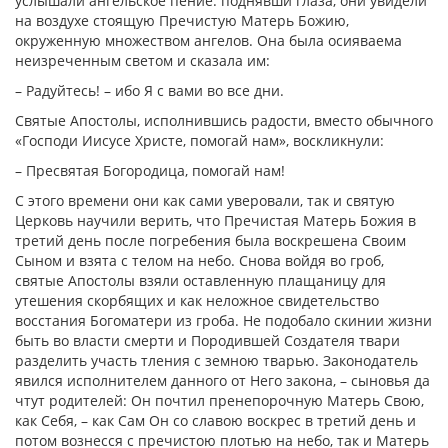
услышали ангельское пение: поднявши глаза, они увидели
на воздухе стоящую Пречистую Матерь Божию,
окруженную множеством ангелов. Она была осияваема
неизреченным светом и сказала им:
– Радуйтесь! – ибо Я с вами во все дни.
Святые Апостолы, исполнившись радости, вместо обычного
«Господи Иисусе Христе, помогай нам», воскликнули:
– Пресвятая Богородица, помогай нам!
С этого времени они как сами уверовали, так и святую
Церковь научили верить, что Пречистая Матерь Божия в
третий день после погребения была воскрешена Своим
Сыном и взята с телом на небо. Снова войдя во гроб,
святые Апостолы взяли оставленную плащаницу для
утешения скорбящих и как неложное свидетельство
восстания Богоматери из гроба. Не подобало скинии жизни
быть во власти смерти и Породившей Создателя твари
разделить участь тления с земною тварью. Законодатель
явился исполнителем данного от Него закона, – сыновья да
чтут родителей: Он почтил пренепорочную Матерь Свою,
как Себя, – как Сам Он со славою воскрес в третий день и
потом вознесся с пречистою плотью на небо, так и Матерь