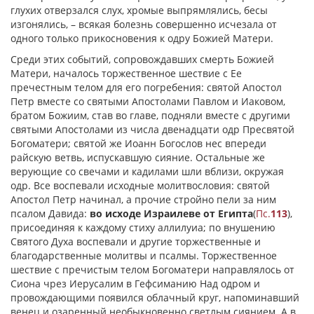
глухих отверзался слух, хромые выпрямлялись, бесы
изгонялись, – всякая болезнь совершенно исчезала от
одного только прикосновения к одру Божией Матери.
Среди этих событий, сопровождавших смерть Божией
Матери, началось торжественное шествие с Ее
пречестным телом для его погребения: святой Апостол
Петр вместе со святыми Апостолами Павлом и Иаковом,
братом Божиим, став во главе, подняли вместе с другими
святыми Апостолами из числа двенадцати одр Пресвятой
Богоматери; святой же Иоанн Богослов нес впереди
райскую ветвь, испускавшую сияние. Остальные же
верующие со свечами и кадилами шли вблизи, окружая
одр. Все воспевали исходные молитвословия: святой
Апостол Петр начинал, а прочие стройно пели за ним
псалом Давида:
во исходе Израилеве от Египта
(
Пс.
113
),
присоединяя к каждому стиху аллилуиа; по внушению
Святого Духа воспевали и другие торжественные и
благодарственные молитвы и псалмы. Торжественное
шествие с пречистым телом Богоматери направлялось от
Сиона чрез Иерусалим в Гефсиманию Над одром и
провождающими появился облачный круг, напоминавший
венец и озаренный необыкновенно светлым сиянием. А в