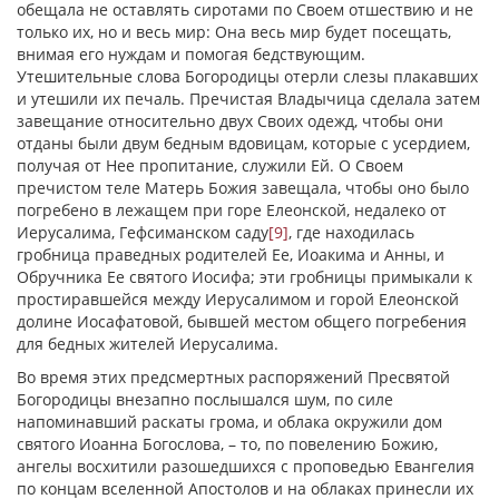
обещала не оставлять сиротами по Своем отшествию и не
только их, но и весь мир: Она весь мир будет посещать,
внимая его нуждам и помогая бедствующим.
Утешительные слова Богородицы отерли слезы плакавших
и утешили их печаль. Пречистая Владычица сделала затем
завещание относительно двух Своих одежд, чтобы они
отданы были двум бедным вдовицам, которые с усердием,
получая от Нее пропитание, служили Ей. О Своем
пречистом теле Матерь Божия завещала, чтобы оно было
погребено в лежащем при горе Елеонской, недалеко от
Иерусалима, Гефсиманском саду
[9]
, где находилась
гробница праведных родителей Ее, Иоакима и Анны, и
Обручника Ее святого Иосифа; эти гробницы примыкали к
простиравшейся между Иерусалимом и горой Елеонской
долине Иосафатовой, бывшей местом общего погребения
для бедных жителей Иерусалима.
Во время этих предсмертных распоряжений Пресвятой
Богородицы внезапно послышался шум, по силе
напоминавший раскаты грома, и облака окружили дом
святого Иоанна Богослова, – то, по повелению Божию,
ангелы восхитили разошедшихся с проповедью Евангелия
по концам вселенной Апостолов и на облаках принесли их