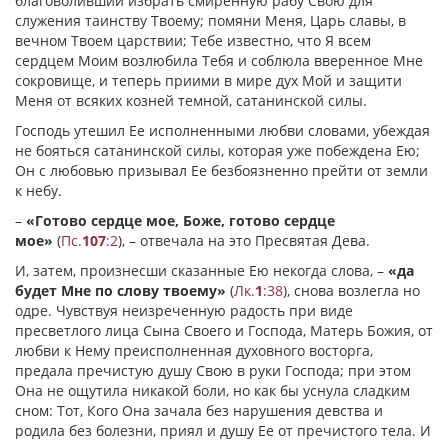
благоволивший избрать смиренную рабу Свою для
служения таинству Твоему; помяни Меня, Царь славы, в
вечном Твоем царствии; Тебе известно, что Я всем
сердцем Моим возлюбила Тебя и соблюла вверенное Мне
сокровище, и теперь приими в мире дух Мой и защити
Меня от всяких козней темной, сатанинской силы.
Господь утешил Ее исполненными любви словами, убеждая
не бояться сатанинской силы, которая уже побеждена Ею;
Он с любовью призывал Ее безбоязненно прейти от земли
к небу.
–
«Готово сердце мое, Боже, готово сердце
мое»
(
Пс.
107
:2
), – отвечала на это Пресвятая Дева.
И, затем, произнесши сказанные Ею некогда слова, –
«да
будет Мне по слову твоему»
(
Лк.
1
:38
), снова возлегла но
одре. Чувствуя неизреченную радость при виде
пресветлого лица Сына Своего и Господа, Матерь Божия, от
любви к Нему преисполненная духовного восторга,
предала пречистую душу Свою в руки Господа; при этом
Она не ощутила никакой боли, но как бы уснула сладким
сном: Тот, Кого Она зачала без нарушения девства и
родила без болезни, приял и душу Ее от пречистого тела. И