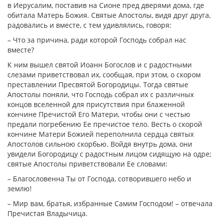
в Иерусалим, поставив на Сионе пред дверями дома, где
обитала Матерь Божия. Святые Апостолы, видя друг друга,
радовались и вместе, с тем удивлялись, говоря:
– Что за причина, ради которой Господь собрал нас
вместе?
К ним вышел святой Иоанн Богослов и с радостными
слезами приветствовал их, сообщая, при этом, о скором
преставлении Пресвятой Богородицы. Тогда святые
Апостолы поняли, что Господь собрал их с различных
концов вселенной для присутствия при блаженной
кончине Пречистой Его Матери, чтобы они с честью
предали погребению Ее пречистое тело. Весть о скорой
кончине Матери Божией переполнила сердца святых
Апостолов сильною скорбью. Войдя внутрь дома, они
увидели Богородицу с радостным лицом сидящую на одре;
святые Апостолы приветствовали Ее словами:
– Благословенна Ты от Господа, сотворившего небо и
землю!
– Мир вам, братья, избранные Самим Господом! – отвечала
Пречистая Владычица.