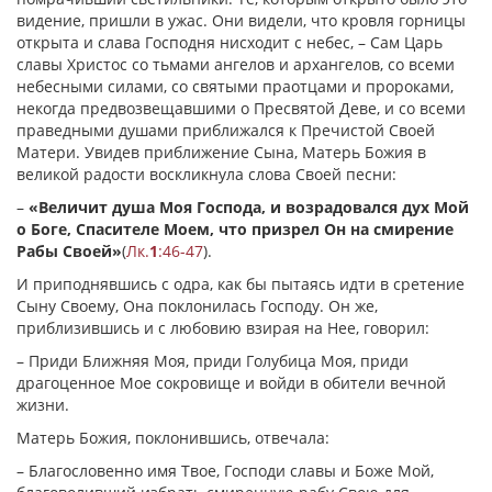
видение, пришли в ужас. Они видели, что кровля горницы
открыта и слава Господня нисходит с небес, – Сам Царь
славы Христос со тьмами ангелов и архангелов, со всеми
небесными силами, со святыми праотцами и пророками,
некогда предвозвещавшими о Пресвятой Деве, и со всеми
праведными душами приближался к Пречистой Своей
Матери. Увидев приближение Сына, Матерь Божия в
великой радости воскликнула слова Своей песни:
–
«Величит душа Моя Господа, и возрадовался дух Мой
о Боге, Спасителе Моем, что призрел Он на смирение
Рабы Своей»
(
Лк.
1
:46-47
).
И приподнявшись с одра, как бы пытаясь идти в сретение
Сыну Своему, Она поклонилась Господу. Он же,
приблизившись и с любовию взирая на Нее, говорил:
– Приди Ближняя Моя, приди Голубица Моя, приди
драгоценное Мое сокровище и войди в обители вечной
жизни.
Матерь Божия, поклонившись, отвечала:
– Благословенно имя Твое, Господи славы и Боже Мой,