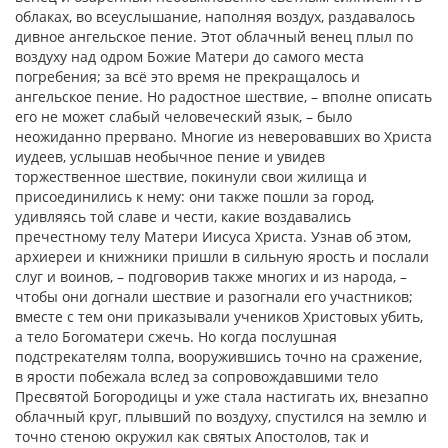
облаках, во всеуслышание, наполняя воздух, раздавалось
дивное ангельское пение. Этот облачный венец плыл по
воздуху над одром Божие Матери до самого места
погребения; за всё это время не прекращалось и
ангельское пение. Но радостное шествие, – вполне описать
его не может слабый человеческий язык, – было
неожиданно прервано. Многие из неверовавших во Христа
иудеев, услышав необычное пение и увидев
торжественное шествие, покинули свои жилища и
присоединились к нему: они также пошли за город,
удивляясь той славе и чести, какие воздавались
пречестному телу Матери Иисуса Христа. Узнав об этом,
архиереи и книжники пришли в сильную ярость и послали
слуг и воинов, – подговорив также многих и из народа, –
чтобы они догнали шествие и разогнали его участников;
вместе с тем они приказывали учеников Христовых убить,
а тело Богоматери сжечь. Но когда послушная
подстрекателям толпа, вооружившись точно на сражение,
в ярости побежала вслед за сопровождавшими тело
Пресвятой Богородицы и уже стала настигать их, внезапно
облачный круг, плывший по воздуху, спустился на землю и
точно стеною окружил как святых Апостолов, так и