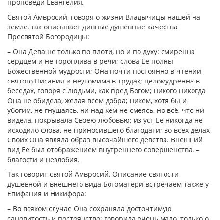
проповеди Евангелия.
Святой Амвросий, говоря о жизни Владычицы нашей на
земле, так описывает дивные душевные качества
Пресвятой Богородицы:
– Она Дева не только по плоти, но и по духу: смиренна
сердцем и не тороплива в речи; слова Ее полны
Божественной мудрости; Она почти постоянно в чтении
святого Писания и неутомима в трудах; целомудренна в
беседах, говоря с людьми, как пред Богом; никого никогда
Она не обидела, желая всем добра; никем, хотя бы и
убогим, не гнушаясь, ни над кем не смеясь, но всё, что ни
видела, покрывала Своею любовью; из уст Ее никогда не
исходило слова, не приносившего благодати; во всех делах
Своих Она являла образ высочайшего девства. Внешний
вид Ее был отображением внутреннего совершенства, –
благости и незлобия.
Так говорит святой Амвросий. Описание святости
душевной и внешнего вида Богоматери встречаем также у
Епифания и Никифора:
– Во всяком случае Она сохраняла досточтимую
сановитость и постоянство; говорила очень мало, только о