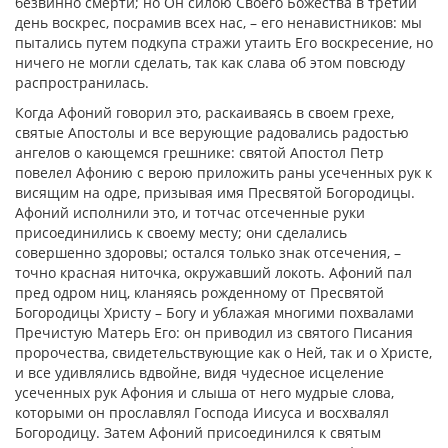
безвинно смерти; но Он силою Своего Божества в третий
день воскрес, посрамив всех нас, – его ненавистников: мы
пытались путем подкупа стражи утаить Его воскресение, но
ничего не могли сделать, так как слава об этом повсюду
распространилась.
Когда Афоний говорил это, раскаиваясь в своем грехе,
святые Апостолы и все верующие радовались радостью
ангелов о кающемся грешнике: святой Апостол Петр
повелел Афонию с верою приложить раны усеченных рук к
висящим на одре, призывая имя Пресвятой Богородицы.
Афоний исполнили это, и тотчас отсеченные руки
присоединились к своему месту; они сделались
совершенно здоровы; остался только знак отсечения, –
точно красная ниточка, окружавший локоть. Афоний пал
пред одром ниц, кланяясь рожденному от Пресвятой
Богородицы Христу – Богу и ублажая многими похвалами
Пречистую Матерь Его: он приводил из святого Писания
пророчества, свидетельствующие как о Ней, так и о Христе,
и все удивлялись вдвойне, видя чудесное исцеление
усеченных рук Афония и слыша от него мудрые слова,
которыми он прославлял Господа Иисуса и восхвалял
Богородицу. Затем Афоний присоединился к святым