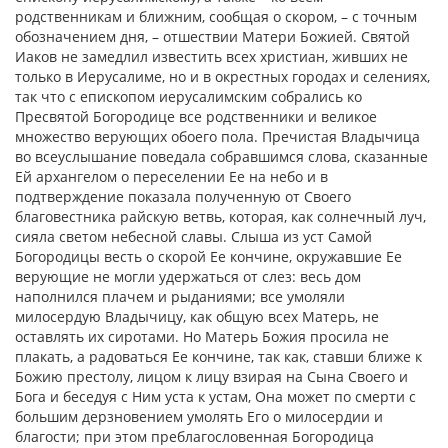
родственникам и ближним, сообщая о скором, – с точным
обозначением дня, – отшествии Матери Божией. Святой
Иаков не замедлил известить всех христиан, живших не
только в Иерусалиме, но и в окрестных городах и селениях,
так что с епископом иерусалимским собрались ко
Пресвятой Богородице все родственники и великое
множество верующих обоего пола. Пречистая Владычица
во всеуслышание поведала собравшимся слова, сказанные
Ей архангелом о переселении Ее на небо и в
подтверждение показала полученную от Своего
благовестника райскую ветвь, которая, как солнечный луч,
сияла светом небесной славы. Слыша из уст Самой
Богородицы весть о скорой Ее кончине, окружавшие Ее
верующие не могли удержаться от слез: весь дом
наполнился плачем и рыданиями; все умоляли
милосердую Владычицу, как общую всех Матерь, не
оставлять их сиротами. Но Матерь Божия просила не
плакать, а радоваться Ее кончине, так как, ставши ближе к
Божию престолу, лицом к лицу взирая на Сына Своего и
Бога и беседуя с Ним уста к устам, Она может по смерти с
большим дерзновением умолять Его о милосердии и
благости; при этом преблагословенная Богородица