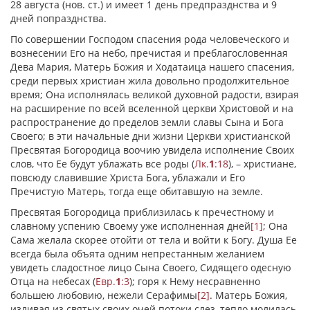
28 августа (нов. ст.) и имеет 1 день предпразднства и 9
дней попразднства.
По совершении Господом спасения рода человеческого и
вознесении Его на небо, пречистая и преблагословенная
Дева Мария, Матерь Божия и Ходатаица нашего спасения,
среди первых христиан жила довольно продолжительное
время; Она исполнялась великой духовной радости, взирая
на расширение по всей вселенной церкви Христовой и на
распространение до пределов земли славы Сына и Бога
Своего; в эти начальные дни жизни Церкви христианской
Пресвятая Богородица воочию увидела исполнение Своих
слов, что Ее будут ублажать все роды (
Лк.
1
:18
), – христиане,
повсюду славившие Христа Бога, ублажали и Его
Пречистую Матерь, тогда еще обитавшую на земле.
Пресвятая Богородица приблизилась к пречестному и
славному успению Своему уже исполненная дней
[1]
; Она
Сама желала скорее отойти от тела и войти к Богу. Душа Ее
всегда была объята одним непрестанным желанием
увидеть сладостное лицо Сына Своего, Сидящего одесную
Отца на небесах (
Евр.
1
:3
); горя к Нему несравненно
большею любовию, нежели Серафимы
[2]
. Матерь Божия,
изливая из святых своих очей потоки слез, тепло молилась