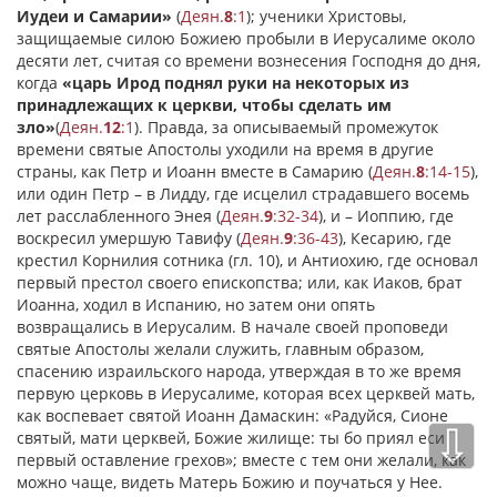
Иудеи и Самарии»
(
Деян.
8
:1
); ученики Христовы,
защищаемые силою Божиею пробыли в Иерусалиме около
десяти лет, считая со времени вознесения Господня до дня,
когда
«царь Ирод поднял руки на некоторых из
принадлежащих к церкви, чтобы сделать им
зло»
(
Деян.
12
:1
). Правда, за описываемый промежуток
времени святые Апостолы уходили на время в другие
страны, как Петр и Иоанн вместе в Самарию (
Деян.
8
:14-15
),
или один Петр – в Лидду, где исцелил страдавшего восемь
лет расслабленного Энея (
Деян.
9
:32-34
), и – Иоппию, где
воскресил умершую Тавифу (
Деян.
9
:36-43
), Кесарию, где
крестил Корнилия сотника (гл. 10), и Антиохию, где основал
первый престол своего епископства; или, как Иаков, брат
Иоанна, ходил в Испанию, но затем они опять
возвращались в Иерусалим. В начале своей проповеди
святые Апостолы желали служить, главным образом,
спасению израильского народа, утверждая в то же время
первую церковь в Иерусалиме, которая всех церквей мать,
как воспевает святой Иоанн Дамаскин: «Радуйся, Сионе
⇩
святый, мати церквей, Божие жилище: ты бо приял еси
первый оставление грехов»; вместе с тем они желали, как
можно чаще, видеть Матерь Божию и поучаться у Нее.