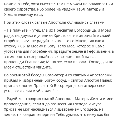
Божию о Тебе, хотя вместе с тем не можем не оплакивать и
своего сиротства, ибо более не увидим Тебя, Матерь и
Утешительницу нашу.
При этих словах святые Апостолы обливались слезами.
– Не плачьте, – утешала их Пресвятая Богородица, и Моей
радости, друзья и ученики Христовы, не омрачайте своей
скорбью, – лучше радуйтесь вместе со Мною, так как я
отхожу к Сыну Моему и Богу. Тело Мое, которое Я Сама
уготовала для погребения, предайте земле в Гефсимании, а
затем опять возвращайтесь к возложенной на вас
проповеди Евангелия; Меня же, если изволит Господь, и по
Моем отшествии увидите.
Во время этой беседы Богоматери со святыми Апостолами
прибыл и избранный Богом сосуд, – святой Апостол Павел:
припав к ногам Пресвятой Богородицы, он отверз свои
уста, восхваляя и ублажая Ее:
– Радуйся, – говорил святой Апостол, – Матерь Жизни и мое
проповедание; если я до вознесения Господа Иисуса
Христа не мог насладиться лицезрением Его здесь, на
земле, то, взирая теперь на Тебя, думаю, что вижу как бы