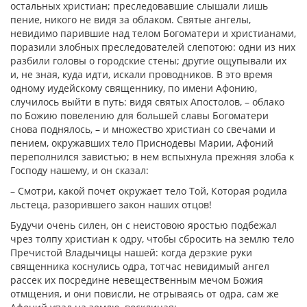
остальных христиан; преследовавшие слышали лишь
пение, никого не видя за облаком. Святые ангелы,
невидимо парившие над телом Богоматери и христианами,
поразили злобных преследователей слепотою: одни из них
разбили головы о городские стены; другие ощупывали их
и, не зная, куда идти, искали проводников. В это время
одному иудейскому священнику, по имени Афонию,
случилось выйти в путь: видя святых Апостолов, – облако
по Божию повелению для большей славы Богоматери
снова поднялось, – и множество христиан со свечами и
пением, окружавших тело Приснодевы Марии, Афоний
переполнился завистью; в нем вспыхнула прежняя злоба к
Господу нашему, и он сказал:
– Смотри, какой почет окружает тело Той, Которая родила
льстеца, разорившего закон наших отцов!
Будучи очень силен, он с неистовою яростью подбежал
чрез толпу христиан к одру, чтобы сбросить на землю тело
Пречистой Владычицы нашей: когда дерзкие руки
священника коснулись одра, тотчас невидимый ангел
рассек их посредине невещественным мечом Божия
отмщения, и они повисли, не отрываясь от одра, сам же