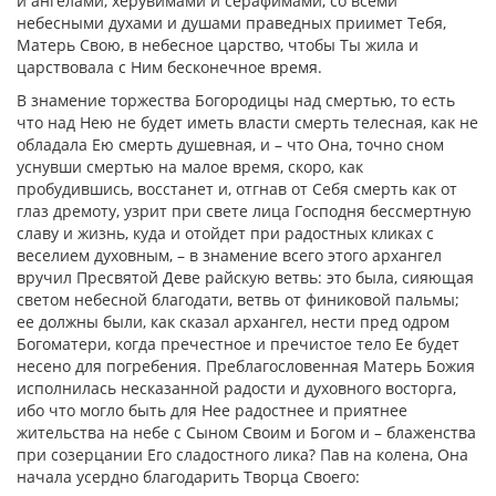
и ангелами, херувимами и серафимами, со всеми
небесными духами и душами праведных приимет Тебя,
Матерь Свою, в небесное царство, чтобы Ты жила и
царствовала с Ним бесконечное время.
В знамение торжества Богородицы над смертью, то есть
что над Нею не будет иметь власти смерть телесная, как не
обладала Ею смерть душевная, и – что Она, точно сном
уснувши смертью на малое время, скоро, как
пробудившись, восстанет и, отгнав от Себя смерть как от
глаз дремоту, узрит при свете лица Господня бессмертную
славу и жизнь, куда и отойдет при радостных кликах с
веселием духовным, – в знамение всего этого архангел
вручил Пресвятой Деве райскую ветвь: это была, сияющая
светом небесной благодати, ветвь от финиковой пальмы;
ее должны были, как сказал архангел, нести пред одром
Богоматери, когда пречестное и пречистое тело Ее будет
несено для погребения. Преблагословенная Матерь Божия
исполнилась несказанной радости и духовного восторга,
ибо что могло быть для Нее радостнее и приятнее
жительства на небе с Сыном Своим и Богом и – блаженства
при созерцании Его сладостного лика? Пав на колена, Она
начала усердно благодарить Творца Своего: