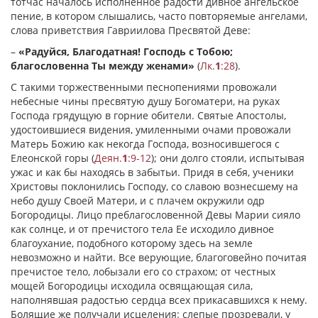
тотчас началось исполненное радости дивное ангельское
пение, в котором слышались, часто повторяемые ангелами,
слова приветствия Гавриилова Пресвятой Деве:
–
«Радуйся, Благодатная! Господь с Тобою;
благословенна Ты между женами»
(
Лк.
1
:28
).
С такими торжественными песнопениями провожали
небесные чины пресвятую душу Богоматери, на руках
Господа грядущую в горние обители. Святые Апостолы,
удостоившиеся видения, умиленными очами провожали
Матерь Божию как некогда Господа, возносившегося с
Елеонской горы (
Деян.
1
:9-12
); они долго стояли, испытывая
ужас и как бы находясь в забытьи. Придя в себя, ученики
Христовы поклонились Господу, со славою вознесшему на
небо душу Своей Матери, и с плачем окружили одр
Богородицы. Лицо преблагословенной Девы Марии сияло
как солнце, и от пречистого тела Ее исходило дивное
благоухание, подобного которому здесь на земле
невозможно и найти. Все верующие, благоговейно почитая
пречистое тело, лобызали его со страхом; от честных
мощей Богородицы исходила освящающая сила,
наполнявшая радостью сердца всех прикасавшихся к нему.
Болящие же получали исцеления: слепые прозревали, у