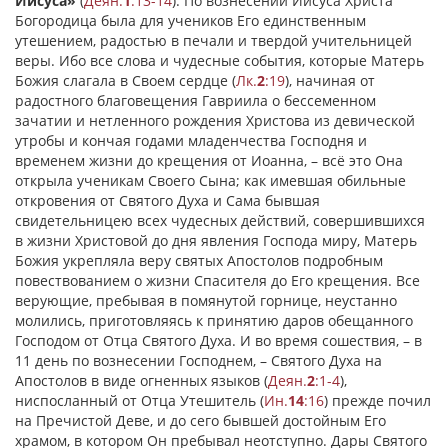
Иисуса»
(
Деян.
1
:13-14
). По вознесении Иисуса Христа
Богородица была для учеников Его единственным
утешением, радостью в печали и твердой учительницей
веры. Ибо все слова и чудесные события, которые Матерь
Божия слагала в Своем сердце (
Лк.
2
:19
), начиная от
радостного благовещения Гавриила о бессеменном
зачатии и нетленного рождения Христова из девической
утробы и кончая годами младенчества Господня и
временем жизни до крещения от Иоанна, – всё это Она
открыла ученикам Своего Сына; как имевшая обильные
откровения от Святого Духа и Сама бывшая
свидетельницею всех чудесных действий, совершившихся
в жизни Христовой до дня явления Господа миру, Матерь
Божия укрепляла веру святых Апостолов подробным
повествованием о жизни Спасителя до Его крещения. Все
верующие, пребывая в помянутой горнице, неустанно
молились, приготовляясь к принятию даров обещанного
Господом от Отца Святого Духа. И во время сошествия, – в
11 день по вознесении Господнем, – Святого Духа на
Апостолов в виде огненных языков (
Деян.
2
:1-4
),
ниспосланный от Отца Утешитель (
Ин.
14
:16
) прежде почил
на Пречистой Деве, и до сего бывшей достойным Его
храмом, в котором Он пребывал неотступно. Дары Святого