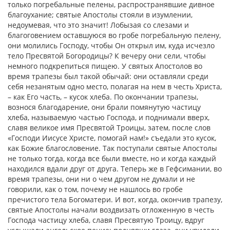
только погребальные пелены, распространявшие дивное
благоухание; святые Апостолы стояли в изумлении,
недоумевая, что это значит! Лобызая со слезами и
благоговением оставшуюся во гробе погребальную пелену,
они молились Господу, чтобы Он открыл им, куда исчезло
тело Пресвятой Богородицы? К вечеру они сели, чтобы
немного подкрепиться пищею. У святых Апостолов во
время трапезы был такой обычай: они оставляли среди
себя незанятым одно место, полагая на нем в честь Христа,
– как Его часть, – кусок хлеба. По окончании трапезы,
вознося благодарение, они брали помянутую частицу
хлеба, называемую частью Господа, и поднимали вверх,
славя великое имя Пресвятой Троицы, затем, после слов
«Господи Иисусе Христе, помогай нам!» съедали это кусок,
как Божие благословение. Так поступали святые Апостолы
не только тогда, когда все были вместе, но и когда каждый
находился вдали друг от друга. Теперь же в Гефсимании, во
время трапезы, они ни о чем другом не думали и не
говорили, как о том, почему не нашлось во гробе
пречистого тела Богоматери. И вот, когда, окончив трапезу,
святые Апостолы начали воздвизать отложенную в честь
Господа частицу хлеба, славя Пресвятую Троицу, вдруг