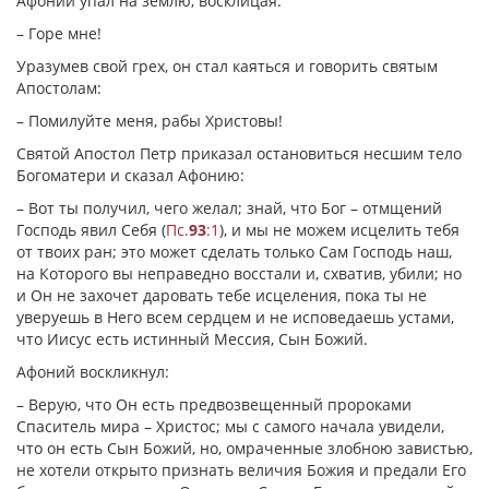
Афоний упал на землю, восклицая:
– Горе мне!
Уразумев свой грех, он стал каяться и говорить святым
Апостолам:
– Помилуйте меня, рабы Христовы!
Святой Апостол Петр приказал остановиться несшим тело
Богоматери и сказал Афонию:
– Вот ты получил, чего желал; знай, что Бог – отмщений
Господь явил Себя (
Пс.
93
:1
), и мы не можем исцелить тебя
от твоих ран; это может сделать только Сам Господь наш,
на Которого вы неправедно восстали и, схватив, убили; но
и Он не захочет даровать тебе исцеления, пока ты не
уверуешь в Него всем сердцем и не исповедаешь устами,
что Иисус есть истинный Мессия, Сын Божий.
Афоний воскликнул:
– Верую, что Он есть предвозвещенный пророками
Спаситель мира – Христос; мы с самого начала увидели,
что он есть Сын Божий, но, омраченные злобною завистью,
не хотели открыто признать величия Божия и предали Его