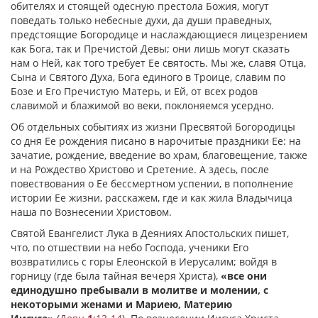
обителях и стоящей одесную престола Божия, могут
поведать только небесные духи, да души праведных,
предстоящие Богородице и наслаждающиеся лицезрением
как Бога, так и Пречистой Девы; они лишь могут сказать
нам о Ней, как того требует Ее святость. Мы же, славя Отца,
Сына и Святого Духа, Бога единого в Троице, славим по
Бозе и Его Пречистую Матерь, и Ей, от всех родов
славимой и блажимой во веки, поклоняемся усердно.
Об отдельных событиях из жизни Пресвятой Богородицы
со дня Ее рождения писано в нарочитые праздники Ее: на
зачатие, рождение, введение во храм, благовещение, также
и на Рождество Христово и Сретение. А здесь, после
повествования о Ее бессмертном успении, в пополнение
истории Ее жизни, расскажем, где и как жила Владычица
наша по Вознесении Христовом.
Святой Евангелист Лука в Деяниях Апостольских пишет,
что, по отшествии на небо Господа, ученики Его
возвратились с горы Елеонской в Иерусалим; войдя в
горницу (где была тайная вечеря Христа),
«все они
единодушно пребывали в молитве и молении, с
некоторыми женами и Мариею, Материю