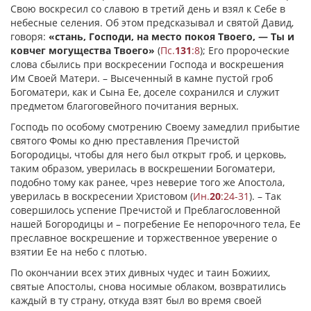
Свою воскресил со славою в третий день и взял к Себе в
небесные селения. Об этом предсказывал и святой Давид,
говоря:
«стань, Господи, на место покоя Твоего, — Ты и
ковчег могущества Твоего»
(
Пс.
131
:8
); Его пророческие
слова сбылись при воскресении Господа и воскрешения
Им Своей Матери. – Высеченный в камне пустой гроб
Богоматери, как и Сына Ее, доселе сохранился и служит
предметом благоговейного почитания верных.
Господь по особому смотрению Своему замедлил прибытие
святого Фомы ко дню преставления Пречистой
Богородицы, чтобы для него был открыт гроб, и церковь,
таким образом, уверилась в воскрешении Богоматери,
подобно тому как ранее, чрез неверие того же Апостола,
уверилась в воскресении Христовом (
Ин.
20
:24-31
). – Так
совершилось успение Пречистой и Преблагословенной
нашей Богородицы и – погребение Ее непорочного тела, Ее
преславное воскрешение и торжественное уверение о
взятии Ее на небо с плотью.
По окончании всех этих дивных чудес и таин Божиих,
святые Апостолы, снова носимые облаком, возвратились
каждый в ту страну, откуда взят был во время своей