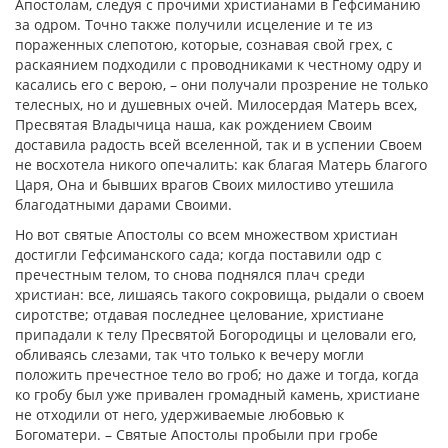
Апостолам, следуя с прочими христианами в Гефсиманию
за одром. Точно также получили исцеление и те из
пораженных слепотою, которые, сознавая свой грех, с
раскаянием подходили с проводниками к честному одру и
касались его с верою, – они получали прозрение не только
телесных, но и душевных очей. Милосердая Матерь всех,
Пресвятая Владычица наша, как рождением Своим
доставила радость всей вселенной, так и в успении Своем
не восхотела никого опечалить: как благая Матерь благого
Царя, Она и бывших врагов Своих милостиво утешила
благодатными дарами Своими.
Но вот святые Апостолы со всем множеством христиан
достигли Гефсиманского сада; когда поставили одр с
пречестным телом, то снова поднялся плач среди
христиан: все, лишаясь такого сокровища, рыдали о своем
сиротстве; отдавая последнее целование, христиане
припадали к телу Пресвятой Богородицы и целовали его,
обливаясь слезами, так что только к вечеру могли
положить пречестное тело во гроб; но даже и тогда, когда
ко гробу был уже привален громадный камень, христиане
не отходили от него, удерживаемые любовью к
Богоматери. – Святые Апостолы пробыли при гробе