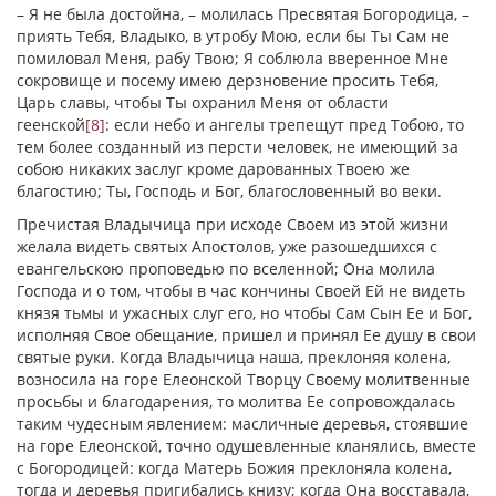
– Я не была достойна, – молилась Пресвятая Богородица, –
приять Тебя, Владыко, в утробу Мою, если бы Ты Сам не
помиловал Меня, рабу Твою; Я соблюла вверенное Мне
сокровище и посему имею дерзновение просить Тебя,
Царь славы, чтобы Ты охранил Меня от области
геенской
[8]
: если небо и ангелы трепещут пред Тобою, то
тем более созданный из персти человек, не имеющий за
собою никаких заслуг кроме дарованных Твоею же
благостию; Ты, Господь и Бог, благословенный во веки.
Пречистая Владычица при исходе Своем из этой жизни
желала видеть святых Апостолов, уже разошедшихся с
евангельскою проповедью по вселенной; Она молила
Господа и о том, чтобы в час кончины Своей Ей не видеть
князя тьмы и ужасных слуг его, но чтобы Сам Сын Ее и Бог,
исполняя Свое обещание, пришел и принял Ее душу в свои
святые руки. Когда Владычица наша, преклоняя колена,
возносила на горе Елеонской Творцу Своему молитвенные
просьбы и благодарения, то молитва Ее сопровождалась
таким чудесным явлением: масличные деревья, стоявшие
на горе Елеонской, точно одушевленные кланялись, вместе
с Богородицей: когда Матерь Божия преклоняла колена,
тогда и деревья пригибались книзу; когда Она восставала,