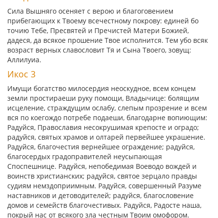
Сила Вышняго осеняет с верою и благоговением
прибегающих к Твоему всечестному покрову: единей бо
точию Тебе, Пресвятей и Пречистей Матери Божией,
дадеся, да всякое прошение Твое исполнится. Тем убо всяк
возраст верных славословит Тя и Сына Твоего, зовущ:
Аллилуиа.
Икос 3
Имущи богатство милосердия неоскудное, всем концем
земли простираеши руку помощи, Владычице: болящим
исцеление, страждущим ослабу, слепым прозрение и всем
вся по коегождо потребе подаеши, благодарне вопиющим:
Радуйся, Православия несокрушимая крепосте и оградо;
радуйся, святых храмов и олтарей первейшее украшение.
Радуйся, благочестия вернейшее ограждение; радуйся,
благосердых градоправителей неусыпающая
Споспешнице. Радуйся, непобедимая Воеводо вождей и
воинств христианских; радуйся, святое зерцало правды
судиям немздоприимным. Радуйся, совершенный Разуме
наставников и детоводителей; радуйся, благословение
домов и семейств благочестивых. Радуйся, Радосте наша,
покрый нас от всякого зла честным Твоим омофором.