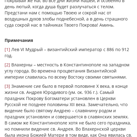
Покрывай же нас во все дни жизни нашей, и особенно в
день лютый, когда душа будет разлучаться с телом.
Предстани нам с помощью Твоею и сокрой нас от
воздушных духов злобы поднебесной, а в день страшного
суда сокрой нас в тайниках Твоего Покрова! Аминь.
Примечания
[1]
Лев VI Мудрый – византийский император с 886 по 912
год.
[2]
Влахерны – местность в Константинополе на западном
углу города. Во времена процветания Византийской
империи славилась по всему Востоку своими святынями.
[3]
Знамение сие было в первой половине X века, в конце
жизни св. Андрея Юродивого (ум. ок. 936 г.). Самый
праздник Покрову Богоматери установлен в Церкви
Русской не позднее половины XII века. Замечательно, что
видение было святому Андрею – славянину родом и
праздник установлен и совершается в славянских землях.
В самом же Константинополе хотя не было сего праздника,
но помнили видение св. Андрея. Во Влахернской церкви
была икона Божией Матери в том виде, как Она явилась св.