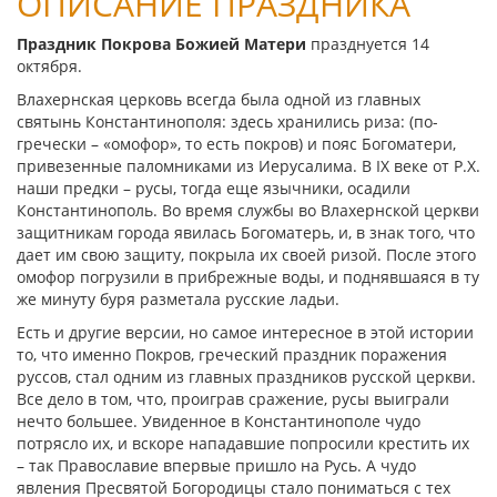
ОПИСАНИЕ ПРАЗДНИКА
Праздник Покрова Божией Матери
празднуется 14
октября.
Влахернская церковь всегда была одной из главных
святынь Константинополя: здесь хранились риза: (по-
гречески – «омофор», то есть покров) и пояс Богоматери,
привезенные паломниками из Иерусалима. В IX веке от Р.Х.
наши предки – русы, тогда еще язычники, осадили
Константинополь. Во время службы во Влахернской церкви
защитникам города явилась Богоматерь, и, в знак того, что
дает им свою защиту, покрыла их своей ризой. После этого
омофор погрузили в прибрежные воды, и поднявшаяся в ту
же минуту буря разметала русские ладьи.
Есть и другие версии, но самое интересное в этой истории
то, что именно Покров, греческий праздник поражения
руссов, стал одним из главных праздников русской церкви.
Все дело в том, что, проиграв сражение, русы выиграли
нечто большее. Увиденное в Константинополе чудо
потрясло их, и вскоре нападавшие попросили крестить их
– так Православие впервые пришло на Русь. А чудо
явления Пресвятой Богородицы стало пониматься с тех