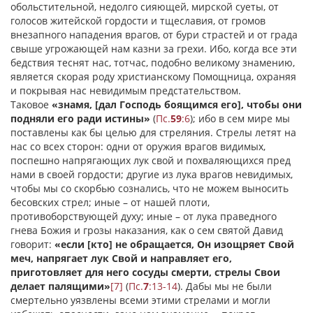
обольстительной, недолго сияющей, мирской суеты, от
голосов житейской гордости и тщеславия, от громов
внезапного нападения врагов, от бури страстей и от града
свыше угрожающей нам казни за грехи. Ибо, когда все эти
бедствия теснят нас, тотчас, подобно великому знамению,
является скорая роду христианскому Помощница, охраняя
и покрывая нас невидимым предстательством.
Таковое
«знамя, [дал Господь боящимся его], чтобы они
подняли его ради истины»
(
Пс.
59
:6
); ибо в сем мире мы
поставлены как бы целью для стреляния. Стрелы летят на
нас со всех сторон: одни от оружия врагов видимых,
поспешно напрягающих лук свой и похваляющихся пред
нами в своей гордости; другие из лука врагов невидимых,
чтобы мы со скорбью сознались, что не можем выносить
бесовских стрел; иные – от нашей плоти,
противоборствующей духу; иные – от лука праведного
гнева Божия и грозы наказания, как о сем святой Давид
говорит:
«если [кто] не обращается, Он изощряет Свой
меч, напрягает лук Свой и направляет его,
приготовляет для него сосуды смерти, стрелы Свои
делает палящими»
[7]
(
Пс.
7
:13-14
). Дабы мы не были
смертельно уязвлены всеми этими стрелами и могли