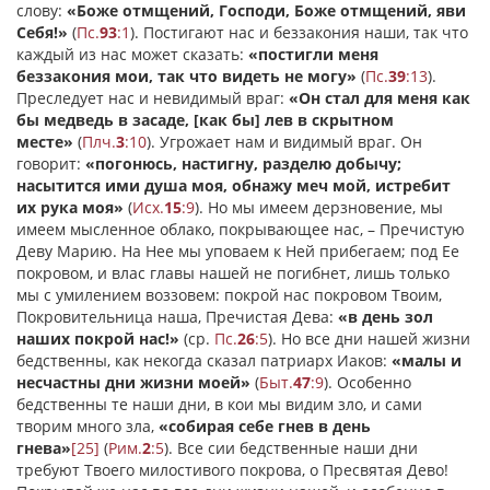
слову:
«Боже отмщений, Господи, Боже отмщений, яви
Себя!»
(
Пс.
93
:1
). Постигают нас и беззакония наши, так что
каждый из нас может сказать:
«постигли меня
беззакония мои, так что видеть не могу»
(
Пс.
39
:13
).
Преследует нас и невидимый враг:
«Он стал для меня как
бы медведь в засаде, [как бы] лев в скрытном
месте»
(
Плч.
3
:10
). Угрожает нам и видимый враг. Он
говорит:
«погонюсь, настигну, разделю добычу;
насытится ими душа моя, обнажу меч мой, истребит
их рука моя»
(
Исх.
15
:9
). Но мы имеем дерзновение, мы
имеем мысленное облако, покрывающее нас, – Пречистую
Деву Марию. На Нее мы уповаем к Ней прибегаем; под Ее
покровом, и влас главы нашей не погибнет, лишь только
мы с умилением воззовем: покрой нас покровом Твоим,
Покровительница наша, Пречистая Дева:
«в день зол
наших покрой нас!»
(ср.
Пс.
26
:5
). Но все дни нашей жизни
бедственны, как некогда сказал патриарх Иаков:
«малы и
несчастны дни жизни моей»
(
Быт.
47
:9
). Особенно
бедственны те наши дни, в кои мы видим зло, и сами
творим много зла,
«собирая себе гнев в день
гнева»
[25]
(
Рим.
2
:5
). Все сии бедственные наши дни
требуют Твоего милостивого покрова, о Пресвятая Дево!