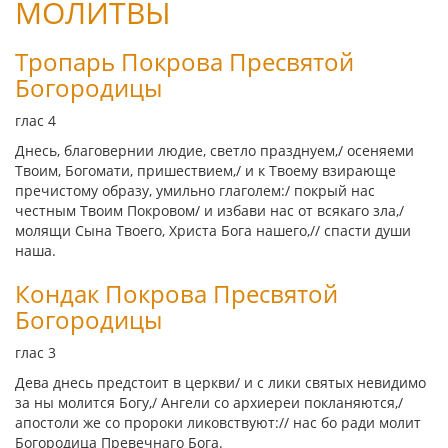
МОЛИТВЫ
Тропарь Покрова Пресвятой
Богородицы
глас 4
Днесь, благовернии людие, светло празднуем,/ осеняеми
Твоим, Богомати, пришествием,/ и к Твоему взирающе
пречистому образу, умильно глаголем:/ покрый нас
честным Твоим Покровом/ и избави нас от всякаго зла,/
молящи Сына Твоего, Христа Бога нашего,// спасти души
наша.
Кондак Покрова Пресвятой
Богородицы
глас 3
Дева днесь предстоит в церкви/ и с лики святых невидимо
за ны молится Богу,/ Ангели со архиереи покланяются,/
апостоли же со пророки ликовствуют:// нас бо ради молит
Богородица Превечнаго Бога.