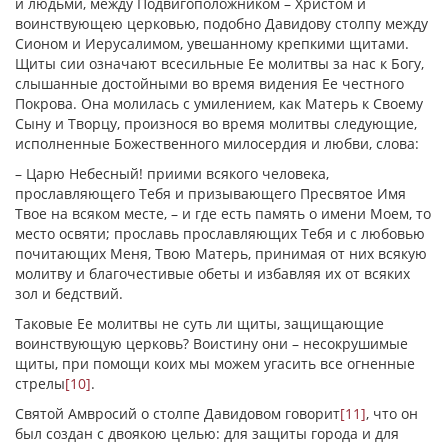
и людьми, между Подвигоположником – Христом и
воинствующею церковью, подобно Давидову столпу между
Сионом и Иерусалимом, увешанному крепкими щитами.
Щиты сии означают всесильные Ее молитвы за нас к Богу,
слышанные достойными во время видения Ее честного
Покрова. Она молилась с умилением, как Матерь к Своему
Сыну и Творцу, произнося во время молитвы следующие,
исполненные Божественного милосердия и любви, слова:
– Царю Небесный! приими всякого человека,
прославляющего Тебя и призывающего Пресвятое Имя
Твое на всяком месте, – и где есть память о имени Моем, то
место освяти; прославь прославляющих Тебя и с любовью
почитающих Меня, Твою Матерь, принимая от них всякую
молитву и благочестивые обеты и избавляя их от всяких
зол и бедствий.
Таковые Ее молитвы не суть ли щиты, защищающие
воинствующую церковь? Воистину они – несокрушимые
щиты, при помощи коих мы можем угасить все огненные
стрелы
[10]
.
Святой Амвросий о столпе Давидовом говорит
[11]
, что он
был создан с двоякою целью: для защиты города и для