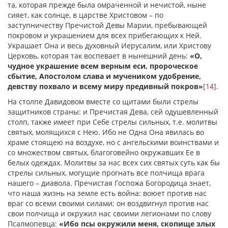
та, которая прежде была омраченной и нечистой, ныне
сияет, как солнце, в царстве Христовом – по
заступничеству Пречистой Девы Марии, пребывающей
покровом и украшением для всех прибегающих к Ней.
Украшает Она и весь духовный Иерусалим, или Христову
Церковь, которая так воспевает в нынешний день:
«О,
чудное украшение всем верным еси, пророческое
сбытие, Апостолом слава и мучеником удобрение,
девству похвало и всему миру предивный покров»
[14]
.
На столпе Давидовом вместе со щитами были стрелы
защитников страны: и Пречистая Дева, сей одушевленный
столп, также имеет при Себе стрелы сильных, т.е. молитвы
святых, молящихся с Нею. Ибо не Одна Она явилась во
храме стоящею на воздухе, но с ангельскими воинствами и
со множеством святых, благоговейно окружавших Ее в
белых одеждах. Молитвы за нас всех сих святых суть как бы
стрелы сильных, могущие прогнать все полчища врага
нашего – диавола. Пречистая Госпожа Богородица знает,
что наша жизнь на земле есть война: воюет против нас
враг со всеми своими силами; он воздвигнул против нас
свои полчища и окружил нас своими легионами по слову
Псалмопевца:
«Ибо псы окружили меня, скопище злых