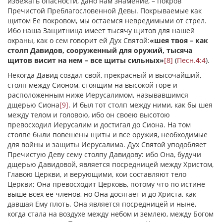
избежать опасности, дано нам знамение, – покров
Пречистой Преблагословенной Девы. Покрываемые как
щитом Ее покровом, мы остаемся невредимыми от стрел.
Ибо наша Защитница имеет тысячу щитов для нашей
охраны, как о сем говорит ей Дух Святой:
«шея твоя – как
столп Давидов, сооруженный для оружий, тысяча
щитов висит на нем – все щиты сильных»
[8]
(
Песн.
4
:4
).
Некогда Давид создал свой, прекрасный и высочайший,
столп между Сионом, стоящим на высокой горе и
расположенным ниже Иерусалимом, называвшимся
дщерью Сиона
[9]
. И был тот столп между ними, как бы шея
между телом и головою, ибо он своею высотою
превосходил Иерусалим и достигал до Сиона. На том
столпе были повешены щиты и все оружия, необходимые
для войны и защиты Иерусалима. Дух Святой уподобляет
Пречистую Деву сему столпу Давидову: ибо Она, будучи
дщерью Давидовой, является посредницей между Христом,
Главою Церкви, и верующими, кои составляют тело
Церкви; Она превосходит Церковь, потому что по истине
выше всех ее членов, но Она досягает и до Христа, как
давшая Ему плоть. Она является посредницей и ныне,
когда стала на воздухе между небом и землею, между Богом