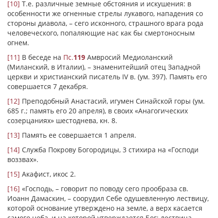
[10]
Т.е. различные земные обстояния и искушения: в
особенности же огненные стрелы лукавого, нападения со
стороны диавола, – сего исконного, страшного врага рода
человеческого, попаляющие нас как бы смертоносным
огнем.
[11]
В беседе на
Пс.
119
Амвросий Медиоланский
(Миланский, в Италии), – знаменитейший отец Западной
церкви и христианский писатель IV в. (ум. 397). Память его
совершается 7 декабря.
[12]
Преподобный Анастасий, игумен Синайской горы (ум.
685 г.; память его 20 апреля), в своих «Анагогических
созерцаниях» шестоднева, кн. 8.
[13]
Память ее совершается 1 апреля.
[14]
Служба Покрову Богородицы, 3 стихира на «Господи
воззвах».
[15]
Акафист, икос 2.
[16]
«Господь, – говорит по поводу сего прообраза св.
Иоанн Дамаскин, – соорудил Себе одушевленную лествицу,
которой основание утверждено на земле, а верх касается
самого неба, и на которой утверждается Бог; лествица