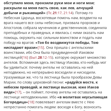
обступило меня, пронзили руки мои и ноги мои;
раскрыли на меня пасть свою, как лев, алчущий
добычи и рыкающий»
(
Пс.
21
:17, 21:14
). Потому-то
Небесная Царица, восхотевши помочь нам, воздвигла на
врага нашего все силы небесные, призвала пророков и
Апостолов, собрала мучеников и девственников, соединила
преподобных и праведных, и явилась с ними оказать нам
помощь, окружить нас сильным воинством и подать нам
победу на врагов:
«Тоя бо воздвижутся победы, Тою
ниспадают врази»
[15]
. Она пришла с ангельскими
воинствами, ибо Она была предувиденной Иаковом
лествицей
[16]
(
Быт.
28
:12-15
). которую окружает множество
ангелов. Вспоминая здесь лествицу Иакова, кто-нибудь мог
бы удивиться: почему ангелы не оставались на ней
неподвижно, но непрерывно восходили и нисходили.
Уразумевши же, что та лестница была прообразом Девы
Марии, по слову церковной песни:
«радуйся мосте, к
небесем преводяй, и лествице высокая, юже Иаков
виде»
[17]
, – он поймет, почему ангелы не оставались на
лестнице неподвижными. Ибо
«в молитвах неусыпающая
Богородица»
[18]
повелевает ангелам вместе с Нею
непрестанно помогать людям: восходя к Богу, возносить