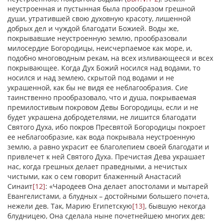
неустроенная и пустынная была прообразом грешной
души, утратившей свою духовную красоту, лишенной
добрых дел и чуждой благодати Божией. Воды же,
покрывавшие неустроенную землю, прообразовали
милосердие Богородицы, неисчерпаемое как море, и,
подобно многоводным рекам, на всех изливающееся и всех
покрывающее. Когда Дух Божий носился над водами, то
носился и над землею, скрытой под водами и не
украшенной, как бы не видя ее неблагообразия. Сие
таинственно прообразовало, что и душа, покрываемая
премилостивым покровом Девы Богородицы, если и не
будет украшена добродетелями, не лишится благодати
Святого Духа, ибо покров Пресвятой Богородицы покроет
ее неблагообразие, как вода покрывала неустроенную
землю, а равно украсит ее благолепием своей благодати и
привлечет к ней Святого Духа. Пречистая Дева украшает
нас, когда грешных делает праведными, а нечистых
чистыми, как о сем говорит блаженный Анастасий
Синаит
[12]
: «Чародеев Она делает апостолами и мытарей
Евангелистами, а блудных – достойными большего почета,
нежели дев. Так, Марию Египетскую
[13]
, бывшую некогда
блудницею, Она сделала ныне почетнейшею многих дев;