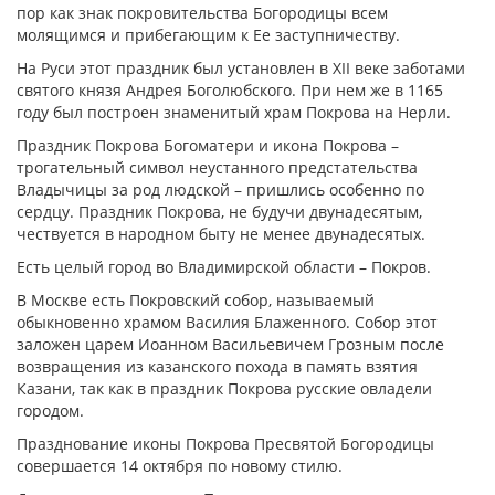
пор как знак покровительства Богородицы всем
молящимся и прибегающим к Ее заступничеству.
На Руси этот праздник был установлен в XII веке заботами
святого князя Андрея Боголюбского. При нем же в 1165
году был построен знаменитый храм Покрова на Нерли.
Праздник Покрова Богоматери и икона Покрова –
трогательный символ неустанного предстательства
Владычицы за род людской – пришлись особенно по
сердцу. Праздник Покрова, не будучи двунадесятым,
чествуется в народном быту не менее двунадесятых.
Есть целый город во Владимирской области – Покров.
В Москве есть Покровский собор, называемый
обыкновенно храмом Василия Блаженного. Собор этот
заложен царем Иоанном Васильевичем Грозным после
возвращения из казанского похода в память взятия
Казани, так как в праздник Покрова русские овладели
городом.
Празднование иконы Покрова Пресвятой Богородицы
совершается 14 октября по новому стилю.