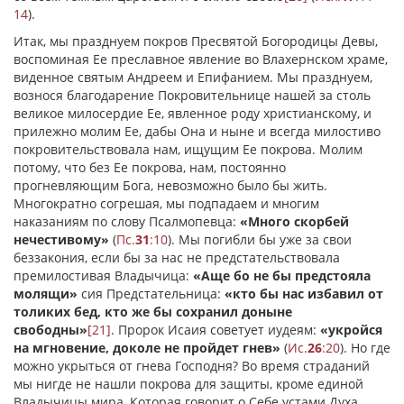
14
).
Итак, мы празднуем покров Пресвятой Богородицы Девы,
воспоминая Ее преславное явление во Влахернском храме,
виденное святым Андреем и Епифанием. Мы празднуем,
вознося благодарение Покровительнице нашей за столь
великое милосердие Ее, явленное роду христианскому, и
прилежно молим Ее, дабы Она и ныне и всегда милостиво
покровительствовала нам, ищущим Ее покрова. Молим
потому, что без Ее покрова, нам, постоянно
прогневляющим Бога, невозможно было бы жить.
Многократно согрешая, мы подпадаем и многим
наказаниям по слову Псалмопевца:
«Много скорбей
нечестивому»
(
Пс.
31
:10
). Мы погибли бы уже за свои
беззакония, если бы за нас не предстательствовала
премилостивая Владычица:
«Аще бо не бы предстояла
молящи»
сия Предстательница:
«кто бы нас избавил от
толиких бед, кто же бы сохранил доныне
свободны»
[21]
. Пророк Исаия советует иудеям:
«укройся
на мгновение, доколе не пройдет гнев»
(
Ис.
26
:20
). Но где
можно укрыться от гнева Господня? Во время страданий
мы нигде не нашли покрова для защиты, кроме единой
Владычицы мира, Которая говорит о Себе устами Духа