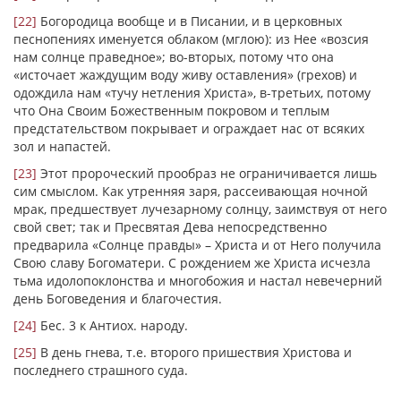
[22]
Богородица вообще и в Писании, и в церковных
песнопениях именуется облаком (мглою): из Нее «возсия
нам солнце праведное»; во-вторых, потому что она
«источает жаждущим воду живу оставления» (грехов) и
одождила нам «тучу нетления Христа», в-третьих, потому
что Она Своим Божественным покровом и теплым
предстательством покрывает и ограждает нас от всяких
зол и напастей.
[23]
Этот пророческий прообраз не ограничивается лишь
сим смыслом. Как утренняя заря, рассеивающая ночной
мрак, предшествует лучезарному солнцу, заимствуя от него
свой свет; так и Пресвятая Дева непосредственно
предварила «Солнце правды» – Христа и от Него получила
Свою славу Богоматери. С рождением же Христа исчезла
тьма идолопоклонства и многобожия и настал невечерний
день Боговедения и благочестия.
[24]
Бес. 3 к Антиох. народу.
[25]
В день гнева, т.е. второго пришествия Христова и
последнего страшного суда.