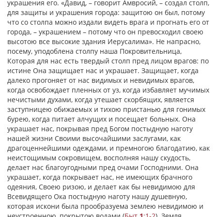
украшения его. «Давид, – говорит Амвросий, – создал столп,
для защиты и украшения города: защитою он был, потому
что со столпа можно издали видеть врага и прогнать его от
города, – украшением – потому что он превосходил своею
высотою все высокие здания Иерусалима». Не напрасно,
посему, уподоблена столпу наша Покровительница,
Которая для нас есть твердый столп пред лицом врагов: по
истине Она защищает нас и украшает. Защищает, когда
далеко прогоняет от нас видимых и невидимых врагов,
когда освобождает пленных от уз, когда избавляет мучимых
нечистыми духами, когда утешает скорбящих, является
заступницею обижаемых и тихою пристанью для гонимых
бурею, когда питает алчущих и посещает больных. Она
украшает нас, покрывая пред Богом постыдную наготу
нашей жизни Своими высочайшими заслугами, как
драгоценнейшими одеждами, и премногою благодатию, как
неистощимым сокровищем, восполняя нашу скудость,
делает нас благоугодными пред очами Господними. Она
украшает, когда покрывает нас, не имеющих брачного
одеяния, Своею ризою, и делает как бы невидимою для
Всевидящего Ока постыдную наготу нашу душевную,
которая искони была прообразуема землею невидимою и
неустроенною, покрытою водами (
Быт.
1
:1-2
). Земля