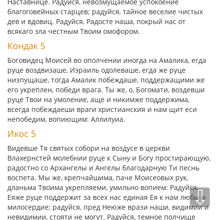
Наставнице. Радуйся, невозмущаемое успокоение
благоговейных старцев; радуйся, тайное веселие чистых
дев и вдовиц. Радуйся, Радосте наша, покрый нас от
всякаго зла честным Твоим омофором.
Кондак 5
Боговидец Моисей во ополчении иногда на Амалика, егда
руце воздвизаше, Израиль одолеваше, егда же руце
низпущаше, тогда Амалик побеждаше, поддержащими же
его укреплен, победи врага. Ты же, о, Богомати, воздевши
руце Твои на умоление, аще и никимже поддержима,
всегда побеждаеши враги христианския и нам щит еси
непобедим, вопиющим: Аллилуиа.
Икос 5
Видевше Тя святых собори на воздусе в церкви
Влахернстей молебнии руце к Сыну и Богу простирающую,
радостно со Архангелы и Ангелы благодарную Ти песнь
воспета. Мы же, крепчайшима, паче Моисеовых рук,
дланьма Твоима укрепляеми, умильно вопием: Радуйся,
⇩
Еяже руце поддержит за всех нас единая Ея к нам любы и
милосердие; радуйся, пред Неюже врази наши, видимии и
невидимии, стояти не могут. Радуйся, темное полчище