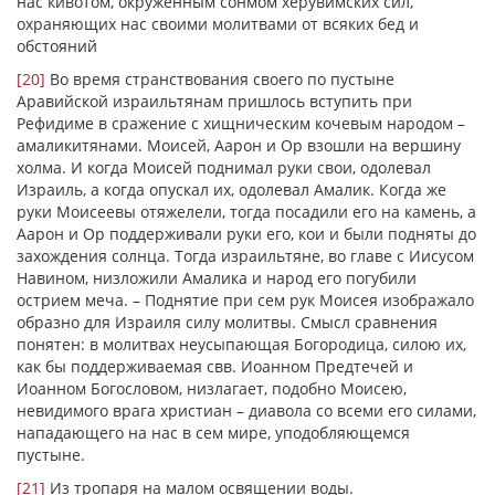
нас кивотом, окруженным сонмом херувимских сил,
охраняющих нас своими молитвами от всяких бед и
обстояний
[20]
Во время странствования своего по пустыне
Аравийской израильтянам пришлось вступить при
Рефидиме в сражение с хищническим кочевым народом –
амаликитянами. Моисей, Аарон и Ор взошли на вершину
холма. И когда Моисей поднимал руки свои, одолевал
Израиль, а когда опускал их, одолевал Амалик. Когда же
руки Моисеевы отяжелели, тогда посадили его на камень, а
Аарон и Ор поддерживали руки его, кои и были подняты до
захождения солнца. Тогда израильтяне, во главе с Иисусом
Навином, низложили Амалика и народ его погубили
острием меча. – Поднятие при сем рук Моисея изображало
образно для Израиля силу молитвы. Смысл сравнения
понятен: в молитвах неусыпающая Богородица, силою их,
как бы поддерживаемая свв. Иоанном Предтечей и
Иоанном Богословом, низлагает, подобно Моисею,
невидимого врага христиан – диавола со всеми его силами,
нападающего на нас в сем мире, уподобляющемся
пустыне.
[21]
Из тропаря на малом освящении воды.