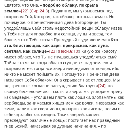
Святого, что Она,
«подобно облаку, покрыла
землю»
[22]
(
Сир.
24
:3
). Подлинно, мы укрываемся под
покровом Той, Которая, как облако, покрыла землю. Но
почему же, о пречестнейшая Дева Богородице, Ты
уподобляешь Себя столь недостойной вещи, облаку? Разве
у Тебя нет для уподобления солнца, луны и звезд, тем
более, что о Тебе сказал Премудрый с удивлением:
«Кто
эта, блистающая, как заря, прекрасная, как луна,
светлая, как солнце»
[23]
(
Песн.
6
:10
)! Какую же красоту
имеет облако, что Ты не гнушаешься уподобляться ему?
Тайна эта ясна: когда облако сгущается над землею и
покрывает ее, тогда все звери невредимы от ловцов, ибо
никто не может поймать их. Потому-то и Пречистая Дева
называет Себя облаком: Она скрывает нас от ловцов. Мы
же, грешные, согласно рассуждению Златоуста
[24]
, по
своему бесчеловечию – скоты и звери: мы угождаем чреву
как медведи, – утолщаем плоть как лошаки, злопамятны как
верблюды, занимаемся хищением как волки, гневаемся как
змии, жалим как скорпионы, коварны как лисица, носим в
себе яд злобы как ехидна. Таких зверей, как мы,
преследуют различные ловцы: постигает нас праведный
гнев Божий, наказывая за дурные начинания, – по