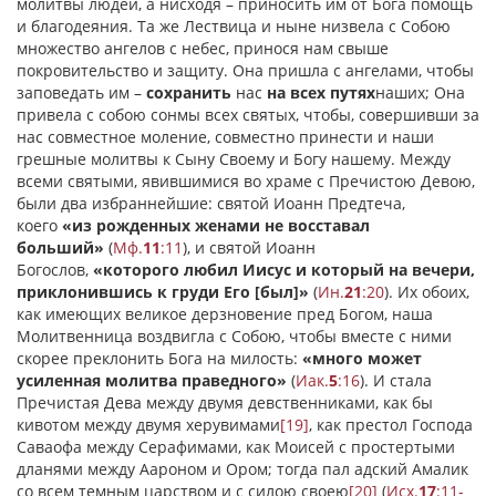
молитвы людей, а нисходя – приносить им от Бога помощь
и благодеяния. Та же Лествица и ныне низвела с Собою
множество ангелов с небес, принося нам свыше
покровительство и защиту. Она пришла с ангелами, чтобы
заповедать им –
сохранить
нас
на всех путях
наших; Она
привела с собою сонмы всех святых, чтобы, совершивши за
нас совместное моление, совместно принести и наши
грешные молитвы к Сыну Своему и Богу нашему. Между
всеми святыми, явившимися во храме с Пречистою Девою,
были два избраннейшие: святой Иоанн Предтеча,
коего
«из рожденных женами не восставал
больший»
(
Мф.
11
:11
), и святой Иоанн
Богослов,
«которого любил Иисус и который на вечери,
приклонившись к груди Его [был]»
(
Ин.
21
:20
). Их обоих,
как имеющих великое дерзновение пред Богом, наша
Молитвенница воздвигла с Собою, чтобы вместе с ними
скорее преклонить Бога на милость:
«много может
усиленная молитва праведного»
(
Иак.
5
:16
). И стала
Пречистая Дева между двумя девственниками, как бы
кивотом между двумя херувимами
[19]
, как престол Господа
Саваофа между Серафимами, как Моисей с простертыми
дланями между Аароном и Ором; тогда пал адский Амалик
со всем темным царством и с силою своею
[20]
(
Исх.
17
:11-