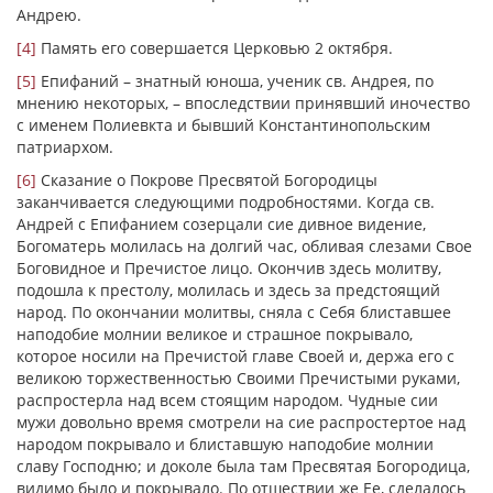
Андрею.
[4]
Память его совершается Церковью 2 октября.
[5]
Епифаний – знатный юноша, ученик св. Андрея, по
мнению некоторых, – впоследствии принявший иночество
с именем Полиевкта и бывший Константинопольским
патриархом.
[6]
Сказание о Покрове Пресвятой Богородицы
заканчивается следующими подробностями. Когда св.
Андрей с Епифанием созерцали сие дивное видение,
Богоматерь молилась на долгий час, обливая слезами Свое
Боговидное и Пречистое лицо. Окончив здесь молитву,
подошла к престолу, молилась и здесь за предстоящий
народ. По окончании молитвы, сняла с Себя блиставшее
наподобие молнии великое и страшное покрывало,
которое носили на Пречистой главе Своей и, держа его с
великою торжественностью Своими Пречистыми руками,
распростерла над всем стоящим народом. Чудные сии
мужи довольно время смотрели на сие распростертое над
народом покрывало и блиставшую наподобие молнии
славу Господню; и доколе была там Пресвятая Богородица,
видимо было и покрывало. По отшествии же Ее, сделалось