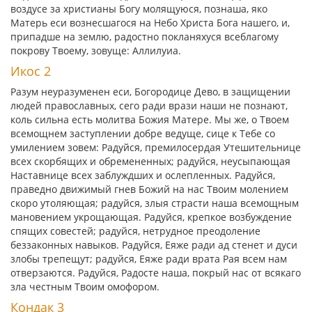
воздусе за христианы Богу молящуюся, познаша, яко
Матерь еси вознесшагося на Небо Христа Бога нашего, и,
припадше на землю, радостно покланяхуся всеблагому
покрову Твоему, зовуще: Аллилуиа.
Икос 2
Разум неуразуменен еси, Богородице Дево, в защищении
людей православных, сего ради врази наши не познают,
коль сильна есть молитва Божия Матере. Мы же, о Твоем
всемощнем заступлении добре ведуще, сице к Тебе со
умилением зовем: Радуйся, премилосердая Утешительнице
всех скорбящих и обремененных; радуйся, неусыпающая
Наставнице всех заблуждших и ослепленных. Радуйся,
праведно движимый гнев Божий на нас Твоим молением
скоро утоляющая; радуйся, злыя страсти наша всемощным
мановением укрощающая. Радуйся, крепкое возбуждение
спящих совестей; радуйся, нетрудное преодоление
беззаконных навыков. Радуйся, Еяже ради ад стенет и дуси
злобы трепещут; радуйся, Еяже ради врата Рая всем нам
отверзаются. Радуйся, Радосте наша, покрый нас от всякаго
зла честным Твоим омофором.
Кондак 3