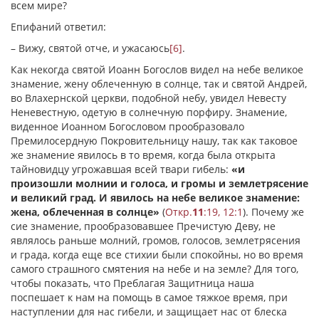
всем мире?
Епифаний ответил:
– Вижу, святой отче, и ужасаюсь
[6]
.
Как некогда святой Иоанн Богослов видел на небе великое
знамение, жену облеченную в солнце, так и святой Андрей,
во Влахернской церкви, подобной небу, увидел Невесту
Неневестную, одетую в солнечную порфиру. Знамение,
виденное Иоанном Богословом прообразовало
Премилосердную Покровительницу нашу, так как таковое
же знамение явилось в то время, когда была открыта
тайновидцу угрожавшая всей твари гибель:
«и
произошли молнии и голоса, и громы и землетрясение
и великий град. И явилось на небе великое знамение:
жена, облеченная в солнце»
(
Откр.
11
:19, 12:1
). Почему же
сие знамение, прообразовавшее Пречистую Деву, не
являлось раньше молний, громов, голосов, землетрясения
и града, когда еще все стихии были спокойны, но во время
самого страшного смятения на небе и на земле? Для того,
чтобы показать, что Преблагая Защитница наша
поспешает к нам на помощь в самое тяжкое время, при
наступлении для нас гибели, и защищает нас от блеска