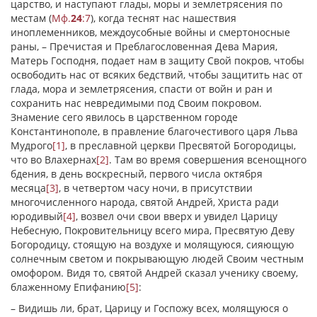
царство, и наступают глады, моры и землетрясения по
местам (
Мф.
24
:7
), когда теснят нас нашествия
иноплеменников, междоусобные войны и смертоносные
раны, – Пречистая и Преблагословенная Дева Мария,
Матерь Господня, подает нам в защиту Свой покров, чтобы
освободить нас от всяких бедствий, чтобы защитить нас от
глада, мора и землетрясения, спасти от войн и ран и
сохранить нас невредимыми под Своим покровом.
Знамение сего явилось в царственном городе
Константинополе, в правление благочестивого царя Льва
Мудрого
[1]
, в преславной церкви Пресвятой Богородицы,
что во Влахернах
[2]
. Там во время совершения всенощного
бдения, в день воскресный, первого числа октября
месяца
[3]
, в четвертом часу ночи, в присутствии
многочисленного народа, святой Андрей, Христа ради
юродивый
[4]
, возвел очи свои вверх и увидел Царицу
Небесную, Покровительницу всего мира, Пресвятую Деву
Богородицу, стоящую на воздухе и молящуюся, сияющую
солнечным светом и покрывающую людей Своим честным
омофором. Видя то, святой Андрей сказал ученику своему,
блаженному Епифанию
[5]
:
– Видишь ли, брат, Царицу и Госпожу всех, молящуюся о