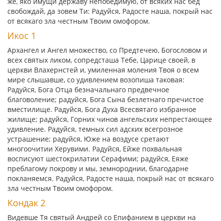
же, яко имущи державу непобедимую, от всяких нас бед
свобождай, да зовем Ти: Радуйся, Радосте наша, покрый нас
от всякаго зла честным Твоим омофором.
Икос 1
Архангел и Ангел множество, со Предтечею, Богословом и
всех святых ликом, сопредсташа Тебе, Царице своей, в
церкви Влахернстей и, умиленная моления Твоя о всем
мире слышавше, со удивлением возопиша таковая:
Радуйся, Бога Отца безначальнаго предвечное
благоволение; радуйся, Бога Сына безлетнаго пречистое
вместилище. Радуйся, Бога Духа Всесвятаго избранное
жилище; радуйся, Горних чинов ангельских непрестающее
удивление. Радуйся, темных сил адских всегрозное
устрашение; радуйся, Юже на воздусе сретают
многоочитии Херувими. Радуйся, Ейже похвальная
восписуют шестокрилатии Серафими; радуйся, Еяже
преблагому покрову и мы, земнороднии, благодарне
покланяемся. Радуйся, Радосте наша, покрый нас от всякаго
зла честным Твоим омофором.
Кондак 2
Видевше Тя святый Андрей со Епифанием в церкви на