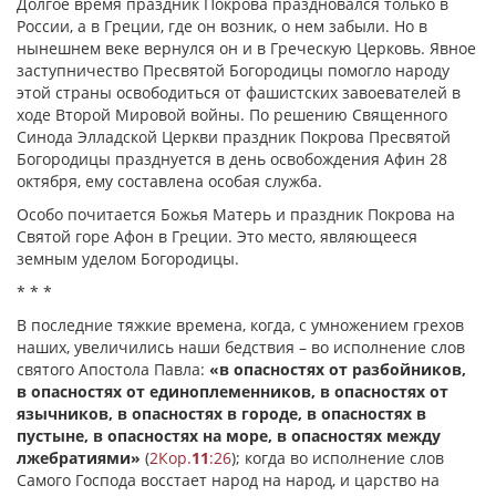
Долгое время праздник Покрова праздновался только в
России, а в Греции, где он возник, о нем забыли. Но в
нынешнем веке вернулся он и в Греческую Церковь. Явное
заступничество Пресвятой Богородицы помогло народу
этой страны освободиться от фашистских завоевателей в
ходе Второй Мировой войны. По решению Священного
Синода Элладской Церкви праздник Покрова Пресвятой
Богородицы празднуется в день освобождения Афин 28
октября, ему составлена особая служба.
Особо почитается Божья Матерь и праздник Покрова на
Святой горе Афон в Греции. Это место, являющееся
земным уделом Богородицы.
* * *
В последние тяжкие времена, когда, с умножением грехов
наших, увеличились наши бедствия – во исполнение слов
святого Апостола Павла:
«в опасностях от разбойников,
в опасностях от единоплеменников, в опасностях от
язычников, в опасностях в городе, в опасностях в
пустыне, в опасностях на море, в опасностях между
лжебратиями»
(
2Кор.
11
:26
); когда во исполнение слов
Самого Господа восстает народ на народ, и царство на