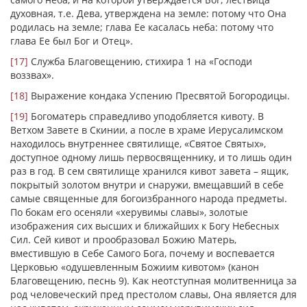
духовная, т.е. Дева, утверждена на земле: потому что Она
родилась на земле; глава Ее касалась неба: потому что
глава Ее был Бог и Отец».
[17]
Служба Благовещению, стихира 1 на «Господи
воззвах».
[18]
Выражение кондака Успению Пресвятой Богородицы.
[19]
Богоматерь справедливо уподобляется кивоту. В
Ветхом Завете в Скинии, а после в храме Иерусалимском
находилось внутреннее святилище, «Святое Святых»,
доступное одному лишь первосвященнику, и то лишь один
раз в год. В сем святилище хранился кивот завета – ящик,
покрытый золотом внутри и снаружи, вмещавший в себе
самые священные для богоизбранного народа предметы.
По бокам его осеняли «херувимы славы», золотые
изображения сих высших и ближайших к Богу Небесных
Сил. Сей кивот и прообразовал Божию Матерь,
вместившую в Себе Самого Бога, почему и воспевается
Церковью «одушевленным Божиим кивотом» (канон
Благовещению, песнь 9). Как неотступная молитвенница за
род человеческий пред престолом славы, Она является для