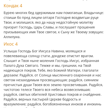
Кондак 4
Бурею многих бед одержимым нам помогаеши, Владычице:
стоиши бо пред лицем олтаря Господня воздвигши руце
Твои, и молишися, яко да нашу недостойную молитву
призрит Господь, Царь Славы, и послушает прошения
призывающих имя Твое святое, к Сыну же Твоему зовущих:
Аллилуиа.
Икос 4
Услыша Господь Бог Иисуса Навина, молящася и
повелевающа солнцу стати, дондеже отмстит врагом.
Слышит и Твоя ныне моления Господь Иисус, избранная
Палато Духа Святаго. Темже и мы, грешнии, на Твой
надеющеся покров, Тебе, яко Божией Матери, глаголати
дерзаем: Радуйся, от Солнца мысленнаго озаренная и нас
светом незаходимым просвещающая; радуйся, сиянием
пречистыя души Твоея всю землю просветившая. Радуйся,
чистотою телесе Твоего вся небеса возвеселившая;
радуйся, святых обителей Христовых покров и снабдение.
Радуйся, верных пастырей Церкве бодрость и
вразумление; радуйся, богобоязненных иноков и инокинь