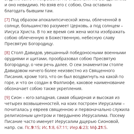
и оно невидимо. Но взяв его с собою, Она оставила
благодать бывшим там.
[7]
Под образом апокалипсической жены, облеченной в
солнце, большинство разумеет Церковь, а под солнцем –
Иисуса Христа. В то же время сия жена могла изображать
собою облеченную в Божественную, небесную славу
Пресвятую Богородицу.
[8]
Столп Давидов, увешанный победоносными военными
орудиями и щитами, прообразовал собою Пресвятую
Богородицу, о чем речь далее. О сем знаменитом столпе
Давидовом ничего более неизвестно из Священного
Писания, кроме того, что он был воздвигнуть на какой-то
горе, и что он создан в Фалпиофе, каковое наименование
обозначает собою также укрепления.
[9]
Сион – юго-западная, самая обширная и высокая из
четырех возвышенностей, на коих построен Иерусалим –
почиталась у евреев священною и первоначально служила
религиозным центром и твердынею Иерусалима. Посему
Писание часто именует Иерусалим дщерью Сионовой,
напр. см.
Пс.
9
:15
;
Ис.
1
:8, 67:11
;
Иер.
6
:23
;
Мф.
21
:5
.