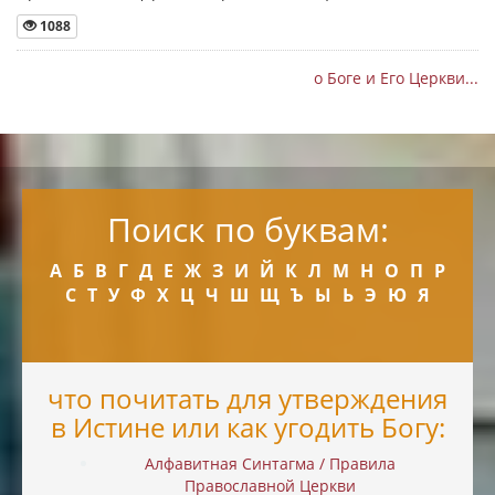
1088
о Боге и Его Церкви...
Поиск по буквам:
А
Б
В
Г
Д
Е
Ж
З
И
Й
К
Л
М
Н
О
П
Р
С
Т
У
Ф
Х
Ц
Ч
Ш
Щ
Ъ
Ы
Ь
Э
Ю
Я
что почитать для утверждения
в Истине или как угодить Богу:
Алфавитная Синтагма / Правила
Православной Церкви