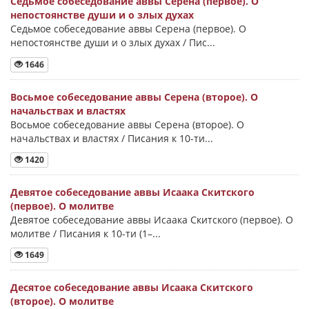
Седьмое собеседование аввы Серена (первое). О
непостоянстве души и о злых духах
Седьмое собеседование аввы Серена (первое). О
непостоянстве души и о злых духах / Пис...
1646
Восьмое собеседование аввы Серена (второе). О
начальствах и властях
Восьмое собеседование аввы Серена (второе). О
начальствах и властях / Писания к 10-ти...
1420
Девятое собеседование аввы Исаака Скитского
(первое). О молитве
Девятое собеседование аввы Исаака Скитского (первое). О
молитве / Писания к 10-ти (1–...
1649
Десятое собеседование аввы Исаака Скитского
(второе). О молитве