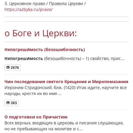
3. Церковное право / Правила Церкви /
https://azbyka.ru/pravo/
о Боге и Церкви:
Непогреши́мость (безошибочность)
Непогреши́мость
(безошибочность) –
1) свойство, прис...
2676
Чин последования святого Крещения и Миропомазания
Иероним Стридонский, блж. (†420) Итак идите, научите все
народы, крестя их во имя ...
383
О подготовки ко Причастию
Всех верных, входящих в церковь и писания слушающих,
но не пребывающих на молитве и с...