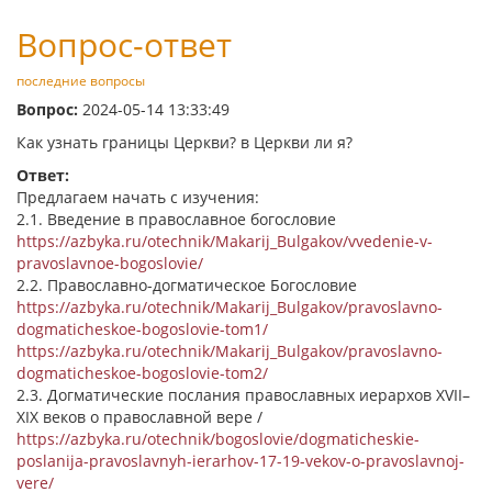
Вопрос-ответ
последние вопросы
Вопрос:
2024-05-14 13:33:49
Как узнать границы Церкви? в Церкви ли я?
Ответ:
Предлагаем начать с изучения:
2.1. Введение в православное богословие
https://azbyka.ru/otechnik/Makarij_Bulgakov/vvedenie-v-
pravoslavnoe-bogoslovie/
2.2. Православно-догматическое Богословие
https://azbyka.ru/otechnik/Makarij_Bulgakov/pravoslavno-
dogmaticheskoe-bogoslovie-tom1/
https://azbyka.ru/otechnik/Makarij_Bulgakov/pravoslavno-
dogmaticheskoe-bogoslovie-tom2/
2.3. Догматические послания православных иерархов XVII–
XIX веков о православной вере /
https://azbyka.ru/otechnik/bogoslovie/dogmaticheskie-
poslanija-pravoslavnyh-ierarhov-17-19-vekov-o-pravoslavnoj-
vere/