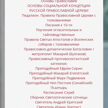
Основы Православия
ОСНОВЫ СОЦИАЛЬНОЙ КОНЦЕПЦИИ
РУССКОЙ ПРАВОСЛАВНОЙ ЦЕРКВИ
Пидалион. Правила Православной Церкви с
толкованиями
Писания к 10-ти
Поучения огласительные и
тайноводственные
Правила Святых Апостолов и Вселенских
соборов с толкованиями
Православно-догматическое Богословие /
митрополит Макарий (Булгаков)
Православный противосектантский
катехизис
Преподобный Ефрем Сирин
Преподобный Макарий Египетский
Преподобный Марк Подвижник
Преподобный Нил Постник (Синайский)
Псалтырь
Расписание Служб
Сборник Святоотеческие сотницы
Святитель Андрей Критский
Святитель Иоанн Златоуст