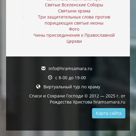
Святые Вселенские Соборы
Святыни храма
Три защитительных слова против
порицающих святые иконы
Фото
Чины присоединения к Православной
Церкви
info@hramsamara.ru
с 8-00 до 19-00
Виртуальный тур по храму
Спаси и Сохрани Господи © 2012 — 2025 г. от
Рождества Христова hramsamara.ru
Карта сайта