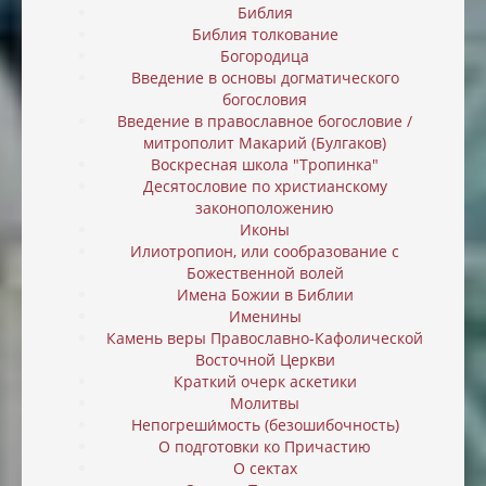
Библия
Библия толкование
Богородица
Введение в основы догматического
богословия
Введение в православное богословие /
митрополит Макарий (Булгаков)
Воскресная школа "Тропинка"
Десятословие по христианскому
законоположению
Иконы
Илиотропион, или cообразование с
Божественной волей
Имена Божии в Библии
Именины
Камень веры Православно-Кафолической
Восточной Церкви
Краткий очерк аскетики
Молитвы
Непогреши́мость (безошибочность)
О подготовки ко Причастию
О сектах