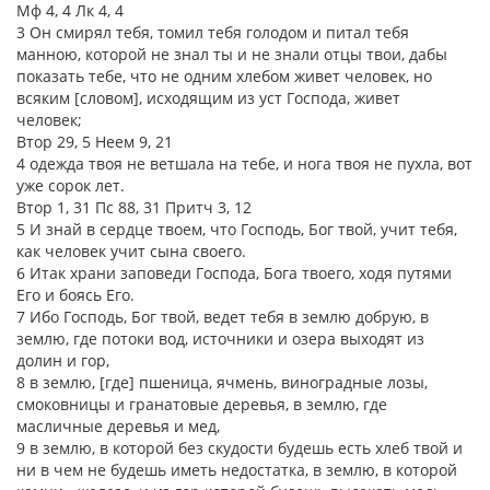
Мф 4, 4 Лк 4, 4
3 Он смирял тебя, томил тебя голодом и питал тебя
манною, которой не знал ты и не знали отцы твои, дабы
показать тебе, что не одним хлебом живет человек, но
всяким [словом], исходящим из уст Господа, живет
человек;
Втор 29, 5 Неем 9, 21
4 одежда твоя не ветшала на тебе, и нога твоя не пухла, вот
уже сорок лет.
Втор 1, 31 Пс 88, 31 Притч 3, 12
5 И знай в сердце твоем, что Господь, Бог твой, учит тебя,
как человек учит сына своего.
6 Итак храни заповеди Господа, Бога твоего, ходя путями
Его и боясь Его.
7 Ибо Господь, Бог твой, ведет тебя в землю добрую, в
землю, где потоки вод, источники и озера выходят из
долин и гор,
8 в землю, [где] пшеница, ячмень, виноградные лозы,
смоковницы и гранатовые деревья, в землю, где
масличные деревья и мед,
9 в землю, в которой без скудости будешь есть хлеб твой и
ни в чем не будешь иметь недостатка, в землю, в которой