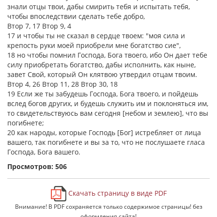
знали отцы твои, дабы смирить тебя и испытать тебя,
чтобы впоследствии сделать тебе добро,
Втор 7, 17 Втор 9, 4
17 и чтобы ты не сказал в сердце твоем: "моя сила и
крепость руки моей приобрели мне богатство сие",
18 но чтобы помнил Господа, Бога твоего, ибо Он дает тебе
силу приобретать богатство, дабы исполнить, как ныне,
завет Свой, который Он клятвою утвердил отцам твоим.
Втор 4, 26 Втор 11, 28 Втор 30, 18
19 Если же ты забудешь Господа, Бога твоего, и пойдешь
вслед богов других, и будешь служить им и поклоняться им,
то свидетельствуюсь вам сегодня [небом и землею], что вы
погибнете;
20 как народы, которые Господь [Бог] истребляет от лица
вашего, так погибнете и вы за то, что не послушаете гласа
Господа, Бога вашего.
Просмотров: 506
Скачать страницу в виде PDF
Внимание! В PDF сохраняется только содержимое страницы! без
оформления сайта!