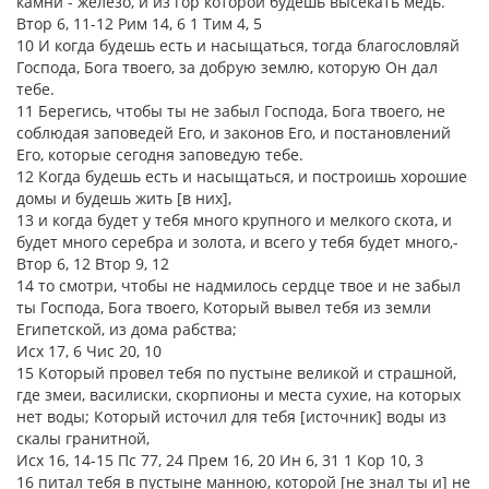
камни - железо, и из гор которой будешь высекать медь.
Втор 6, 11-12 Рим 14, 6 1 Тим 4, 5
10 И когда будешь есть и насыщаться, тогда благословляй
Господа, Бога твоего, за добрую землю, которую Он дал
тебе.
11 Берегись, чтобы ты не забыл Господа, Бога твоего, не
соблюдая заповедей Его, и законов Его, и постановлений
Его, которые сегодня заповедую тебе.
12 Когда будешь есть и насыщаться, и построишь хорошие
домы и будешь жить [в них],
13 и когда будет у тебя много крупного и мелкого скота, и
будет много серебра и золота, и всего у тебя будет много,-
Втор 6, 12 Втор 9, 12
14 то смотри, чтобы не надмилось сердце твое и не забыл
ты Господа, Бога твоего, Который вывел тебя из земли
Египетской, из дома рабства;
Исх 17, 6 Чис 20, 10
15 Который провел тебя по пустыне великой и страшной,
где змеи, василиски, скорпионы и места сухие, на которых
нет воды; Который источил для тебя [источник] воды из
скалы гранитной,
Исх 16, 14-15 Пс 77, 24 Прем 16, 20 Ин 6, 31 1 Кор 10, 3
16 питал тебя в пустыне манною, которой [не знал ты и] не