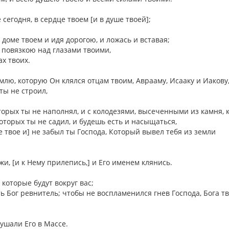
 сегодня, в сердце твоем [и в душе твоей];
в доме твоем и идя дорогою, и ложась и вставая;
ни повязкою над глазами твоими,
ах твоих.
землю, которую Он клялся отцам твоим, Аврааму, Исааку и Иакову
ты не строил,
торых ты не наполнял, и с колодезями, высеченными из камня, 
оторых ты не садил, и будешь есть и насыщаться,
е твое и] не забыл ты Господа, Который вывел тебя из земли
лужи, [и к Нему прилепись,] и Его именем клянись.
 которые будут вокруг вас;
ть Бог ревнитель; чтобы не воспламенился гнев Господа, Бога тв
кушали Его в Массе.