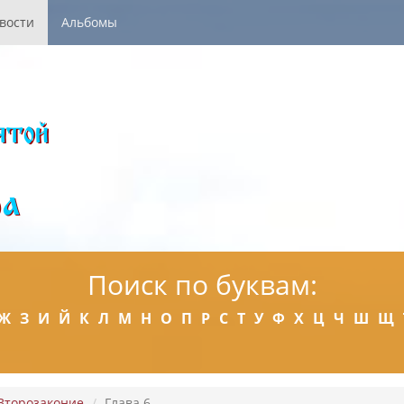
вости
Альбомы
Поиск по буквам:
Ж
З
И
Й
К
Л
М
Н
О
П
Р
С
Т
У
Ф
Х
Ц
Ч
Ш
Щ
Второзаконие
Глава 6