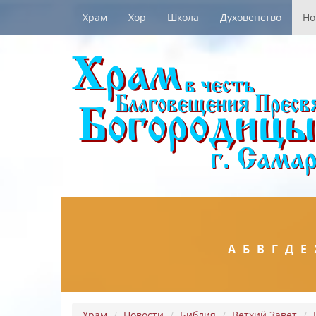
Храм
Хор
Школа
Духовенство
Но
А
Б
В
Г
Д
Е
Храм
Новости
Библия
Ветхий Завет