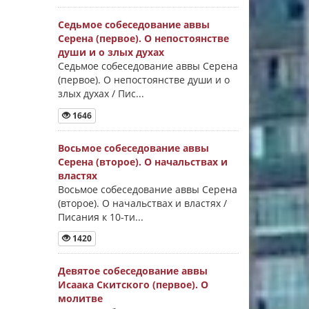
Седьмое собеседование аввы
Серена (первое). О непостоянстве
души и о злых духах
Седьмое собеседование аввы Серена
(первое). О непостоянстве души и о
злых духах / Пис...
1646
Восьмое собеседование аввы
Серена (второе). О начальствах и
властях
Восьмое собеседование аввы Серена
(второе). О начальствах и властях /
Писания к 10-ти...
1420
Девятое собеседование аввы
Исаака Скитского (первое). О
молитве