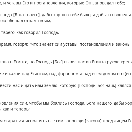
о, и уставы Его и постановления, которые Он заповедал тебе;
спода [Бога твоего], дабы хорошо тебе было, и дабы ты вошел и
твою обещал отцам твоим,
 твоего, как говорил Господь.
ремя, говоря: "что значат сии уставы, постановления и законы,
она в Египте, но Господь [Бог] вывел нас из Египта рукою креп
ие и казни над Египтом, над фараоном и над всем домом его [и 
ввести нас и дать нам землю, которую [Господь, Бог наш,] клялс
новления сии, чтобы мы боялись Господа, Бога нашего, дабы хо
, как и теперь;
м стараться исполнять все сии заповеди [закона] пред лицем Г