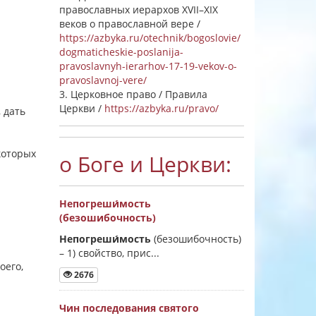
православных иерархов XVII–XIX
веков о православной вере /
https://azbyka.ru/otechnik/bogoslovie/
dogmaticheskie-poslanija-
pravoslavnyh-ierarhov-17-19-vekov-o-
pravoslavnoj-vere/
3. Церковное право / Правила
Церкви /
https://azbyka.ru/pravo/
, дать
которых
о Боге и Церкви:
Непогреши́мость
(безошибочность)
Непогреши́мость
(безошибочность)
–
1) свойство, прис...
оего,
2676
Чин последования святого