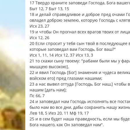
17 Твердо храните заповеди Господа, Бога вашег
Быт 12, 7 Быт 13, 15
18 и делай справедливое и доброе пред очами Го
овладел доброю землею, которую Господь с кля
Исх 23, 27
19 и чтобы Он прогнал всех врагов твоих от лица
Исх 12, 26
20 Если спросит у тебя сын твой в последующее в
которые заповедал вам Господь, Бог ваш?"
Исх 1, 11, 14 Исх 12, 37 Исх 13, 3
21 то скажи сыну твоему: "рабами были мы у фара
мышцею высокою],
22 и явил Господь [Бог] знамения и чудеса велик
войском его] пред глазами нашими;
23 а нас вывел оттуда [Господь, Бог наш,] чтобы 
нашим [дать нам];
Пс 66, 7
24 и заповедал нам Господь исполнять все поста
было нам во все дни, дабы сохранить нашу жизнь
Лев 18, 5 Иез 20, 11 Мф 19, 17
25 и в сем будет наша праведность, если мы буде
Бога нашего, как Он заповедал нам".