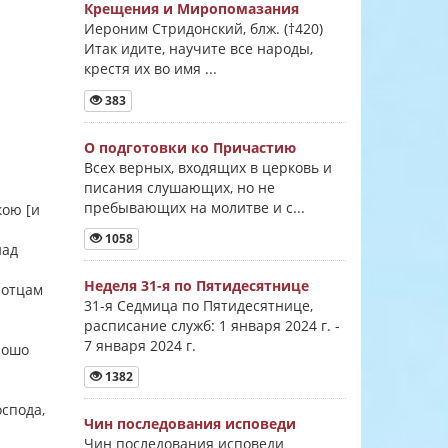
Крещения и Миропомазания
Иероним Стридонский, блж. (†420)
Итак идите, научите все народы,
крестя их во имя ...
383
О подготовки ко Причастию
Всех верных, входящих в церковь и
писания слушающих, но не
пребывающих на молитве и с...
кою [и
1058
над
Неделя 31-я по Пятидесятнице
я отцам
31-я Седмица по Пятидесятнице,
расписание служб: 1 января 2024 г. -
7 января 2024 г.
рошо
1382
оспода,
Чин последования исповеди
Чин последования исповеди