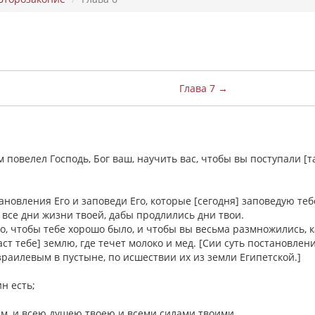
Глава 7 →
 повелел Господь, Бог ваш, научить вас, чтобы вы поступали [та
;
тановления Его и заповеди Его, которые [сегодня] заповедую теб
 все дни жизни твоей, дабы продлились дни твои.
то, чтобы тебе хорошо было, и чтобы вы весьма размножились, к
даст тебе] землю, где течет молоко и мед. [Сии суть постановлен
зраилевым в пустыне, по исшествии их из земли Египетской.]
ин есть;
оим, и всею душею твоею и всеми силами твоими.