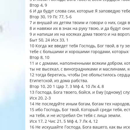
Втор 4, 9
6 И да будут слова сии, которые Я заповедую тебе
Втор 30, 19 Пс 77, 5-6
7 и внушай их детям твоим и говори о них, сидя 
8 и навяжи их в знак на руку твою, и да будут о
9 и напиши их на косяках дома твоего и на ворот
Быт 50, 24 Исх 33, 1
10 Когда же введет тебя Господь, Бог твой, в ту 
тебе с большими и хорошими городами, которых 
Втор 8, 10
11 и с домами, наполненными всяким добром, ко
ты не высекал, с виноградниками и маслинами, к
12 тогда берегись, чтобы [не обольстилось сердц
Египетской, из дома рабства.
Втор 10, 20 1 Цар 7, 3 Мф 4, 10 Лк 4, 8
13 Господа, Бога твоего, бойся, и Ему [одному] с
Исх 20, 2-3
14 Не последуйте иным богам, богам тех народов,
15 ибо Господь, Бог твой, Который среди тебя, ес
на тебя, и не истребил Он тебя с лица земли.
Исх 17, 2 Чис 21, 5 Мф 4, 7 Лк 4, 12
16 Не искушайте Господа, Бога вашего, как вы ис