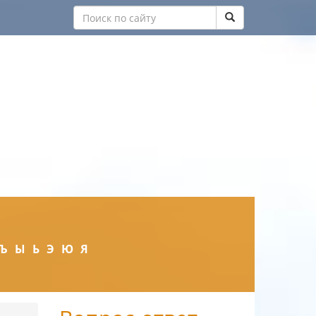
Ъ
Ы
Ь
Э
Ю
Я