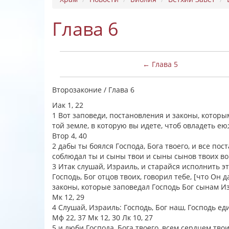
Глава 6
← Глава 5
Второзаконие / Глава 6
Иак 1, 22
1 Вот заповеди, постановления и законы, которым
той земле, в которую вы идете, чтоб овладеть ею
Втор 4, 40
2 дабы ты боялся Господа, Бога твоего, и все пос
соблюдал ты и сыны твои и сыны сынов твоих во
3 Итак слушай, Израиль, и старайся исполнить э
Господь, Бог отцов твоих, говорил тебе, [что Он 
законы, которые заповедал Господь Бог сынам И
Мк 12, 29
4 Слушай, Израиль: Господь, Бог наш, Господь ед
Мф 22, 37 Мк 12, 30 Лк 10, 27
5 и люби Господа, Бога твоего, всем сердцем тв