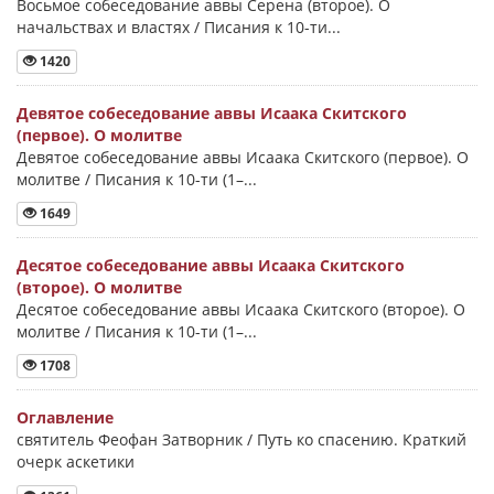
Восьмое собеседование аввы Серена (второе). О
начальствах и властях / Писания к 10-ти...
1420
Девятое собеседование аввы Исаака Скитского
(первое). О молитве
Девятое собеседование аввы Исаака Скитского (первое). О
молитве / Писания к 10-ти (1–...
1649
Десятое собеседование аввы Исаака Скитского
(второе). О молитве
Десятое собеседование аввы Исаака Скитского (второе). О
молитве / Писания к 10-ти (1–...
1708
Оглавление
святитель Феофан Затворник / Путь ко спасению. Краткий
очерк аскетики