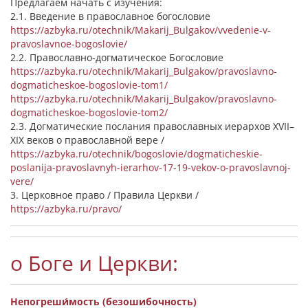
Предлагаем начать с изучения:
2.1. Введение в православное богословие
https://azbyka.ru/otechnik/Makarij_Bulgakov/vvedenie-v-
pravoslavnoe-bogoslovie/
2.2. Православно-догматическое Богословие
https://azbyka.ru/otechnik/Makarij_Bulgakov/pravoslavno-
dogmaticheskoe-bogoslovie-tom1/
https://azbyka.ru/otechnik/Makarij_Bulgakov/pravoslavno-
dogmaticheskoe-bogoslovie-tom2/
2.3. Догматические послания православных иерархов XVII–
XIX веков о православной вере /
https://azbyka.ru/otechnik/bogoslovie/dogmaticheskie-
poslanija-pravoslavnyh-ierarhov-17-19-vekov-o-pravoslavnoj-
vere/
3. Церковное право / Правила Церкви /
https://azbyka.ru/pravo/
о Боге и Церкви:
Непогреши́мость (безошибочность)