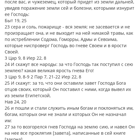
после вас, и чужеземец, который придет из земли дальней,
увидев поражение земли сей и болезни, которыми изнурит
ее Господь:
Быт 19, 25
23 сера и соль, пожарище - вся земля; не засевается и не
произращает она, и не выходит на ней никакой травы, как
по истреблении Содома, Гоморры, Адмы и Севоима,
которые ниспроверг Господь во гневе Своем и в ярости
Своей.
3 Цар 9, 8 Иер 22, 8
24 И скажут все народы: за что Господь так поступил с сею
землею? какая великая ярость гнева Его!
3 Цар 9, 8-9 2 Пар 7, 21-22 Иер 22, 8
25 И скажут: за то, что они оставили завет Господа Бога
отцов своих, который Он поставил с ними, когда вывел их
из земли Египетской,
Нав 24, 20
26 и пошли и стали служить иным богам и поклоняться им,
богам, которых они не знали и которых Он не назначал
им:
27 за то возгорелся гнев Господа на землю сию, и навел Он
на нее все проклятия [завета], написанные в сей книге
[закона],