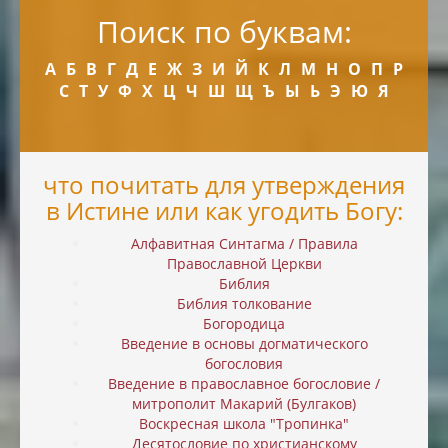
Поиск по буквам:
А
Б
В
Г
Д
Е
Ж
З
И
Й
К
Л
М
Н
О
П
Р
С
Т
У
Ф
Х
Ц
Ч
Ш
Щ
Ъ
Ы
Ь
Э
Ю
Я
что почитать для утверждения
в Истине или как угодить Богу:
Алфавитная Синтагма / Правила
Православной Церкви
Библия
Библия толкование
Богородица
Введение в основы догматического
богословия
Введение в православное богословие /
митрополит Макарий (Булгаков)
Воскресная школа "Тропинка"
Десятословие по христианскому