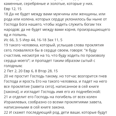
каменные, серебряные и золотые, которые у них.
Евр 12, 15
18 Да не будет между вами мужчины или женщины, или
рода или колена, которых сердце уклонилось бы ныне от
Господа Бога нашего, чтобы ходить служить богам тех
народов; да не будет между вами корня, произращающего
яд и полынь,
Ис 66, 3, 5 Иер 44, 16-18 Зах 11, 5
19 такого человека, который, услышав слова проклятия
сего, похвалялся бы в сердце своем, говоря: "я буду
счастлив, несмотря на то, что буду ходить по произволу
сердца моего"; и пропадет таким образом сытый с
голодным;
2 Пет 2, 20 Евр 6, 8 Втор 28, 15
20 не простит Господь такому, но тотчас возгорится гнев
Господа и ярость Его на такого человека, и падет на него
все проклятие [завета сего], написанное в сей книге
[закона], и изгладит Господь имя его из поднебесной;
21 и отделит его Господь на погибель от всех колен
Израилевых, сообразно со всеми проклятиями завета,
написанными в сей книге закона.
22 И скажет последующий род, дети ваши, которые будут