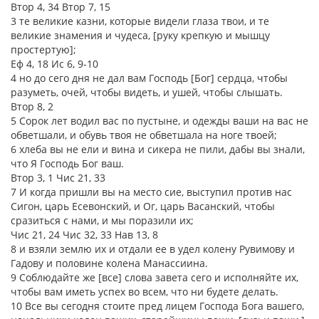
Втор 4, 34 Втор 7, 15
3 те великие казни, которые видели глаза твои, и те
великие знамения и чудеса, [руку крепкую и мышцу
простертую];
Еф 4, 18 Ис 6, 9-10
4 но до сего дня не дал вам Господь [Бог] сердца, чтобы
разуметь, очей, чтобы видеть, и ушей, чтобы слышать.
Втор 8, 2
5 Сорок лет водил вас по пустыне, и одежды ваши на вас не
обветшали, и обувь твоя не обветшала на ноге твоей;
6 хлеба вы не ели и вина и сикера не пили, дабы вы знали,
что Я Господь Бог ваш.
Втор 3, 1 Чис 21, 33
7 И когда пришли вы на место сие, выступил против нас
Сигон, царь Есевонский, и Ог, царь Васанский, чтобы
сразиться с нами, и мы поразили их;
Чис 21, 24 Чис 32, 33 Нав 13, 8
8 и взяли землю их и отдали ее в удел колену Рувимову и
Гадову и половине колена Манассиина.
9 Соблюдайте же [все] слова завета сего и исполняйте их,
чтобы вам иметь успех во всем, что ни будете делать.
10 Все вы сегодня стоите пред лицем Господа Бога вашего,