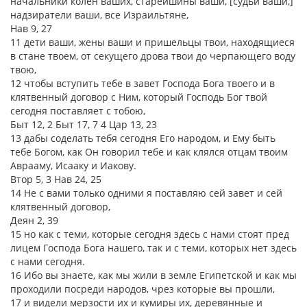
начальники колен ваших, старейшины ваши, [судьи ваши,]
надзиратели ваши, все Израильтяне,
Нав 9, 27
11 дети ваши, жены ваши и пришельцы твои, находящиеся
в стане твоем, от секущего дрова твои до черпающего воду
твою,
12 чтобы вступить тебе в завет Господа Бога твоего и в
клятвенный договор с Ним, который Господь Бог твой
сегодня поставляет с тобою,
Быт 12, 2 Быт 17, 7 4 Цар 13, 23
13 дабы соделать тебя сегодня Его народом, и Ему быть
тебе Богом, как Он говорил тебе и как клялся отцам твоим
Аврааму, Исааку и Иакову.
Втор 5, 3 Нав 24, 25
14 Не с вами только одними я поставляю сей завет и сей
клятвенный договор,
Деян 2, 39
15 но как с теми, которые сегодня здесь с нами стоят пред
лицем Господа Бога нашего, так и с теми, которых нет здесь
с нами сегодня.
16 Ибо вы знаете, как мы жили в земле Египетской и как мы
проходили посреди народов, чрез которые вы прошли,
17 и видели мерзости их и кумиры их, деревянные и