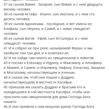
37 из сынов Вавия - Захария, сын Вивая, и с ним двадцать
восемь человек;
38 из сынов Астафа - Иоанн, сын Акатана, и с ним сто
десять человек;
39 из сынов Адоникама - последние, и вот имена их:
Елифала, сын Иеуила, и Самей, и с ними семьдесят
человек;
40 из сынов Вагоя - Уфий, сын Исталкура, и с ним
семьдесят человек.
41 И я собрал их при реке, называемой Феран, и мы
пробыли там три дня, и я осмотрел их.
42 И не найдя там никого из священников и левитов,
43 я послал к Елеазару и Идуилу, и Маасману, и Алнафану,
и Мамею, и Самею, и Иоривону, Нафану, Еннатану, Захарии
и Мосолламу, начальствующим и ученым,
44 и сказал им, чтоб они пошли к Доддею,
начальствующему в местности Касифье,
45 приказав им сказать Доддею и братьям его и
находящимся в той местности Касифье, чтобы они
прислали нам священников для дома Господа Бога
нашего.
46 И они привели к нам мощною рукою Господа Бога