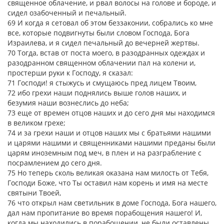
священное облачение, и рвал волосы на голове и бороде, и
сидел озабоченный и печальный.
69 И когда я сетовал об этом беззаконии, собрались ко мне
все, которые подвигнуты были словом Господа, Бога
Израилева, и я сидел печальный до вечерней жертвы.
70 Тогда, встав от поста моего, в разодранных одеждах и
разодранном священном облачении пал на колени и,
простерши руки к Господу, я сказал:
71 Господи! я стыжусь и смущаюсь пред лицем Твоим,
72 ибо грехи наши поднялись выше голов наших, и
безумия наши вознеслись до неба;
73 еще от времен отцов наших и до сего дня мы находимся
в великом грехе;
74 и за грехи наши и отцов наших мы с братьями нашими
и царями нашими и священниками нашими преданы были
царям иноземным под меч, в плен и на разграбление с
посрамлением до сего дня.
75 Но теперь сколь великая оказана нам милость от Тебя,
Господи Боже, что Ты оставил нам корень и имя на месте
святыни Твоей,
76 что открыл нам светильник в доме Господа, Бога нашего,
дал нам пропитание во время порабощения нашего! И,
когда мы находились в порабощении, не были оставлены