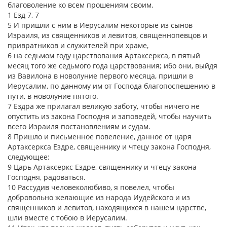
благоволение ко всем прошениям своим.
1 Езд 7, 7
5 И пришли с ним в Иерусалим некоторые из сынов
Израиля, из священников и левитов, священнопевцов и
привратников и служителей при храме,
6 на седьмом году царствования Артаксеркса, в пятый
месяц того же седьмого года царствования; ибо они, выйдя
из Вавилона в новолуние первого месяца, пришли в
Иерусалим, по данному им от Господа благопоспешению в
пути, в новолуние пятого.
7 Ездра же прилагал великую заботу, чтобы ничего не
опустить из закона Господня и заповедей, чтобы научить
всего Израиля постановлениям и судам.
8 Пришло и письменное повеление, данное от царя
Артаксеркса Ездре, священнику и чтецу закона Господня,
следующее:
9 Царь Артаксеркс Ездре, священнику и чтецу закона
Господня, радоваться.
10 Рассудив человеколюбиво, я повелел, чтобы
добровольно желающие из народа Иудейского и из
священников и левитов, находящихся в нашем царстве,
шли вместе с тобою в Иерусалим.