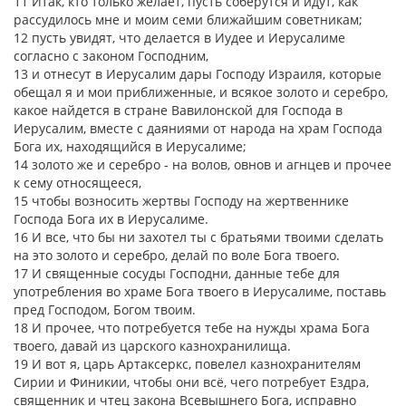
11 Итак, кто только желает, пусть соберутся и идут, как
рассудилось мне и моим семи ближайшим советникам;
12 пусть увидят, что делается в Иудее и Иерусалиме
согласно с законом Господним,
13 и отнесут в Иерусалим дары Господу Израиля, которые
обещал я и мои приближенные, и всякое золото и серебро,
какое найдется в стране Вавилонской для Господа в
Иерусалим, вместе с даяниями от народа на храм Господа
Бога их, находящийся в Иерусалиме;
14 золото же и серебро - на волов, овнов и агнцев и прочее
к сему относящееся,
15 чтобы возносить жертвы Господу на жертвеннике
Господа Бога их в Иерусалиме.
16 И все, что бы ни захотел ты с братьями твоими сделать
на это золото и серебро, делай по воле Бога твоего.
17 И священные сосуды Господни, данные тебе для
употребления во храме Бога твоего в Иерусалиме, поставь
пред Господом, Богом твоим.
18 И прочее, что потребуется тебе на нужды храма Бога
твоего, давай из царского казнохранилища.
19 И вот я, царь Артаксеркс, повелел казнохранителям
Сирии и Финикии, чтобы они всё, чего потребует Ездра,
священник и чтец закона Всевышнего Бога, исправно