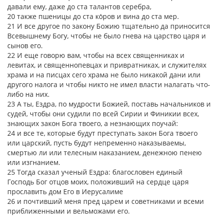
давали ему, даже до ста талантов серебра,
20 также пшеницы до ста ко́ров и вина до ста мер.
21 И все другое по закону Божию тщательно да приносится
Всевышнему Богу, чтобы не было гнева на царство царя и
сынов его.
22 И еще говорю вам, чтобы на всех священниках и
левитах, и священнопевцах и привратниках, и служителях
храма и на писцах сего храма не было никакой дани или
другого налога и чтобы никто не имел власти налагать что-
либо на них.
23 А ты, Ездра, по мудрости Божией, поставь начальников и
судей, чтобы они судили по всей Сирии и Финикии всех,
знающих закон Бога твоего, а незнающих поучай:
24 и все те, которые будут преступать закон Бога твоего
или царский, пусть будут непременно наказываемы,
смертью ли или телесным наказанием, денежною пенею
или изгнанием.
25 Тогда сказал ученый Ездра: благословен единый
Господь Бог отцов моих, положивший на сердце царя
прославить дом Его в Иерусалиме
26 и почтивший меня пред царем и советниками и всеми
приближенными и вельможами его.