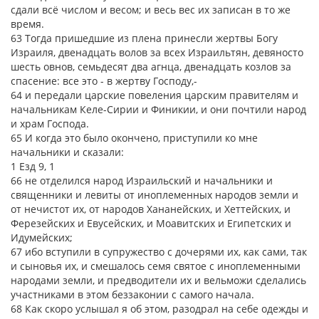
сдали всё числом и весом; и весь вес их записан в то же
время.
63 Тогда пришедшие из плена принесли жертвы Богу
Израиля, двенадцать волов за всех Израильтян, девяносто
шесть овнов, семьдесят два агнца, двенадцать козлов за
спасение: все это - в жертву Господу,-
64 и передали царские повеления царским правителям и
начальникам Келе-Сирии и Финикии, и они почтили народ
и храм Господа.
65 И когда это было окончено, приступили ко мне
начальники и сказали:
1 Езд 9, 1
66 не отделился народ Израильский и начальники и
священники и левиты от иноплеменных народов земли и
от нечистот их, от народов Хананейских, и Хеттейских, и
Ферезейских и Евусейских, и Моавитских и Египетских и
Идумейских;
67 ибо вступили в супружество с дочерями их, как сами, так
и сыновья их, и смешалось семя святое с иноплеменными
народами земли, и предводители их и вельможи сделались
участниками в этом беззаконии с самого начала.
68 Как скоро услышал я об этом, разодрал на себе одежды и