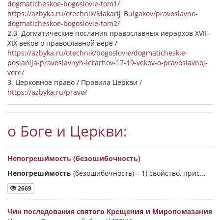
dogmaticheskoe-bogoslovie-tom1/
https://azbyka.ru/otechnik/Makarij_Bulgakov/pravoslavno-
dogmaticheskoe-bogoslovie-tom2/
2.3. Догматические послания православных иерархов XVII–
XIX веков о православной вере /
https://azbyka.ru/otechnik/bogoslovie/dogmaticheskie-
poslanija-pravoslavnyh-ierarhov-17-19-vekov-o-pravoslavnoj-
vere/
3. Церковное право / Правила Церкви /
https://azbyka.ru/pravo/
о Боге и Церкви:
Непогреши́мость (безошибочность)
Непогреши́мость
(безошибочность) –
1) свойство, прис...
2669
Чин последования святого Крещения и Миропомазания