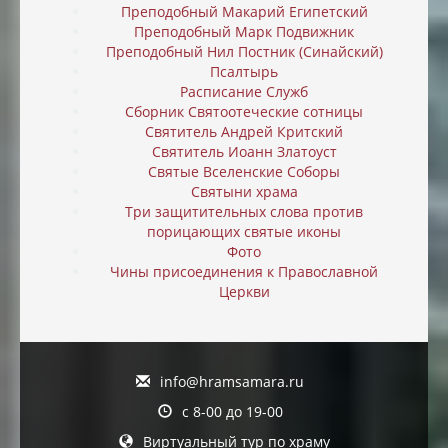
Преподобный Макарий Египетский
Преподобный Марк Подвижник
Преподобный Нил Постник (Синайский)
Псалтырь
Расписание Служб
Сборник Святоотеческие сотницы
Святитель Андрей Критский
Святитель Иоанн Златоуст
Святые Вселенские Соборы
Святыни храма
Три защитительных слова против
порицающих святые иконы
Фото
Чины присоединения к Православной
Церкви
info@hramsamara.ru
с 8-00 до 19-00
Виртуальный тур по храму