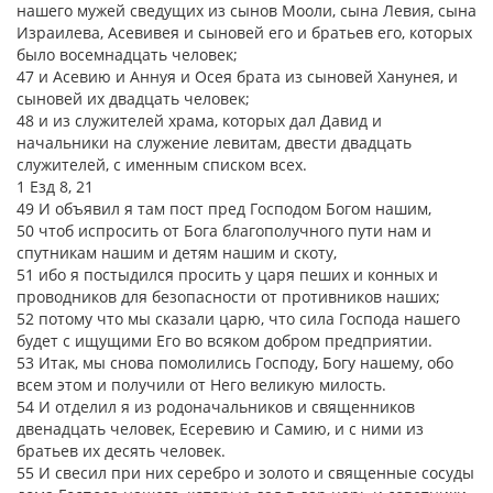
нашего мужей сведущих из сынов Мооли, сына Левия, сына
Израилева, Асевивея и сыновей его и братьев его, которых
было восемнадцать человек;
47 и Асевию и Аннуя и Осея брата из сыновей Ханунея, и
сыновей их двадцать человек;
48 и из служителей храма, которых дал Давид и
начальники на служение левитам, двести двадцать
служителей, с именным списком всех.
1 Езд 8, 21
49 И объявил я там пост пред Господом Богом нашим,
50 чтоб испросить от Бога благополучного пути нам и
спутникам нашим и детям нашим и скоту,
51 ибо я постыдился просить у царя пеших и конных и
проводников для безопасности от противников наших;
52 потому что мы сказали царю, что сила Господа нашего
будет с ищущими Его во всяком добром предприятии.
53 Итак, мы снова помолились Господу, Богу нашему, обо
всем этом и получили от Него великую милость.
54 И отделил я из родоначальников и священников
двенадцать человек, Есеревию и Самию, и с ними из
братьев их десять человек.
55 И свесил при них серебро и золото и священные сосуды