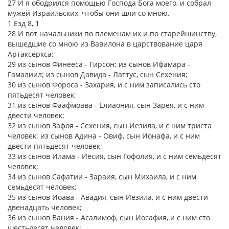
27 И я ободрился помощью Господа Бога моего, и собрал
мужей Израильских, чтобы они шли со мною.
1 Езд 8, 1
28 И вот начальники по племенам их и по старейшинству,
вышедшие со мною из Вавилона в царствование царя
Артаксеркса:
29 из сынов Финееса - Гирсон; из сынов Ифамара -
Гамалиил; из сынов Давида - Латтус, сын Сехения;
30 из сынов Фороса - Захария, и с ним записались сто
пятьдесят человек;
31 из сынов Фаафмоава - Елиаония, сын Зарея, и с ним
двести человек;
32 из сынов Зафоя - Сехения, сын Иезила, и с ним триста
человек; из сынов Адина - Овиф, сын Ионафа, и с ним
двести пятьдесят человек;
33 из сынов Илама - Иесия, сын Гофолия, и с ним семьдесят
человек;
34 из сынов Сафатии - Зараия, сын Михаила, и с ним
семьдесят человек;
35 из сынов Иоава - Авадия, сын Иезила, и с ним двести
двенадцать человек;
36 из сынов Вания - Асалимоф, сын Иосафия, и с ним сто
шестьдесят человек;