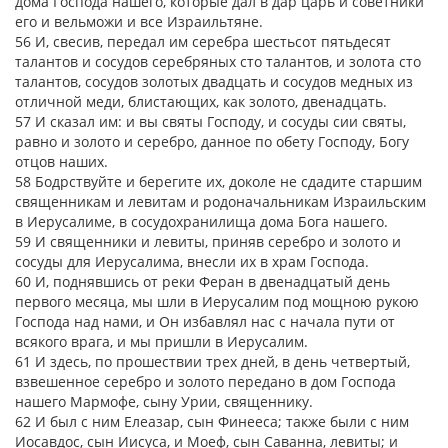
дома Господа нашего, которые дал в дар царь и советники
его и вельможи и все Израильтяне.
56 И, свесив, передал им серебра шестьсот пятьдесят
талантов и сосудов серебряных сто талантов, и золота сто
талантов, сосудов золотых двадцать и сосудов медных из
отличной меди, блистающих, как золото, двенадцать.
57 И сказал им: и вы святы Господу, и сосуды сии святы,
равно и золото и серебро, данное по обету Господу, Богу
отцов наших.
58 Бодрствуйте и берегите их, доколе не сдадите старшим
священникам и левитам и родоначальникам Израильским
в Иерусалиме, в сосудохранилища дома Бога нашего.
59 И священники и левиты, приняв серебро и золото и
сосуды для Иерусалима, внесли их в храм Господа.
60 И, поднявшись от реки Феран в двенадцатый день
первого месяца, мы шли в Иерусалим под мощною рукою
Господа над нами, и Он избавлял нас с начала пути от
всякого врага, и мы пришли в Иерусалим.
61 И здесь, по прошествии трех дней, в день четвертый,
взвешенное серебро и золото передано в дом Господа
нашего Мармофе, сыну Урии, священнику.
62 И был с ним Елеазар, сын Финееса; также были с ним
Иосавдос, сын Иисуса, и Моеф, сын Саванна, левиты; и