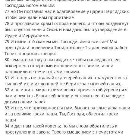
Господом, Богом нашим;
77 но Он поставил нас в благоволение у царей Персидских,
чтобы они дали нам пропитание
78 и прославили храм Господа нашего, и чтобы воздвигнут
был опустошенный Сион, и нам дано было утверждение в
Иудее и Иерусалиме.
79 И ныне что́ скажем мы, Господи, имея все сие? Мы
преступили повеления Твои, которые Ты дал рукою рабов
Твоих, пророков, говоря:
80 земля, в которую вы входите, чтобы наследовать ее,
осквернена сквернами иноплеменных земли, и они
наполнили ее нечистотами своими.
81 И теперь не отдавайте дочерей ваших в замужество за
сыновей их, и их дочерей не берите за сыновей ваших,
82 и не ищите мира с ними во все время, чтоб укрепиться
вам и вкушать блага сей земли и оставить ее в наследие
детям вашим навек.
83 И все, что приключается нам, бывает за злые дела наши
и за великие грехи наши. Ты, Господи, облегчил грехи
наши
84 и дал нам такой корень; но мы снова обратились к
преступлению закона Твоего смешением с нечистотами