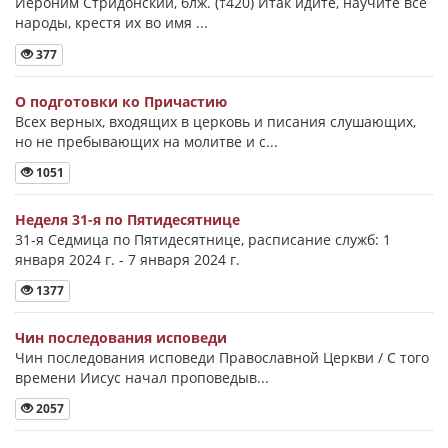
Иероним Стридонский, блж. (†420) Итак идите, научите все
народы, крестя их во имя ...
377
О подготовки ко Причастию
Всех верных, входящих в церковь и писания слушающих,
но не пребывающих на молитве и с...
1051
Неделя 31-я по Пятидесятнице
31-я Седмица по Пятидесятнице, расписание служб: 1
января 2024 г. - 7 января 2024 г.
1377
Чин последования исповеди
Чин последования исповеди Православной Церкви / С того
времени Иисус начал проповедыв...
2057