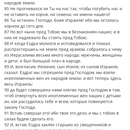
народов земли.
85 Не прогневался ли Ты на нас так, чтобы погубить нас и
не оставить ни корня, ни семени, ни имени нашего?
86 Ты истинен, Господи, Боже Израиля! ибо мы остались
корнем до сего дня.
87 Но вот ныне пред Тобою мы в беззакониях наших; и в
них не надлежало бы стоять пред Тобою.
88 И когда Ездра молился и исповедовался и плакал,
распростершись на земле пред храмом, собралось к нему
из Иерусалима весьма много народа: мужчины, женщины
и дети; и был большой плач в народе.
89 И, возгласив, Иехония, сын Иоиля, из сынов Израиля,
сказал: Ездра! мы согрешили пред Господом, мы взяли
иноплеменных жен из народов земли; и вот теперь здесь
весь Израиль:
90 да будет совершена нами клятва пред Господом в том,
чтоб отвергнуть всех иноплеменных жен наших с детьми
их, как рассудилось тебе и всем, которые повинуются
закону Господа.
91 Встав, соверши это! ибо твое это дело, и мы с тобою в
силах будем сделать его.
92 И, встав, Ездра заклял старших из священников и