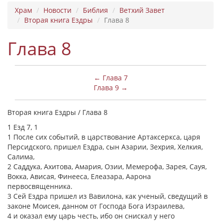
Храм
Новости
Библия
Ветхий Завет
Вторая книга Ездры
Глава 8
Глава 8
← Глава 7
Глава 9 →
Вторая книга Ездры / Глава 8
1 Езд 7, 1
1 После сих событий, в царствование Артаксеркса, царя
Персидского, пришел Ездра, сын Азарии, Зехрия, Хелкия,
Салима,
2 Саддука, Ахитова, Амария, Озии, Мемерофа, Зарея, Сауя,
Вокка, Ависая, Финееса, Елеазара, Аарона
первосвященника.
3 Сей Ездра пришел из Вавилона, как ученый, сведущий в
законе Моисея, данном от Господа Бога Израилева,
4 и оказал ему царь честь, ибо он снискал у него