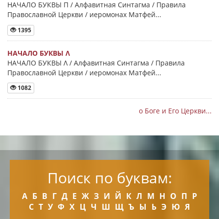
НАЧАЛО БУКВЫ Π / Алфавитная Синтагма / Правила
Православной Церкви / иеромонах Матфей...
1395
НАЧАЛО БУКВЫ Λ
НАЧАЛО БУКВЫ Λ / Алфавитная Синтагма / Правила
Православной Церкви / иеромонах Матфей...
1082
о Боге и Его Церкви...
Поиск по буквам:
А
Б
В
Г
Д
Е
Ж
З
И
Й
К
Л
М
Н
О
П
Р
С
Т
У
Ф
Х
Ц
Ч
Ш
Щ
Ъ
Ы
Ь
Э
Ю
Я