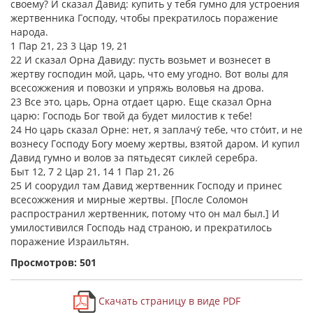
своему? И сказал Давид: купить у тебя гумно для устроения
жертвенника Господу, чтобы прекратилось поражение
народа.
1 Пар 21, 23 3 Цар 19, 21
22 И сказал Орна Давиду: пусть возьмет и вознесет в
жертву господин мой, царь, что ему угодно. Вот волы для
всесожжения и повозки и упряжь воловья на дрова.
23 Все это, царь, Орна отдает царю. Еще сказал Орна
царю: Господь Бог твой да будет милостив к тебе!
24 Но царь сказал Орне: нет, я заплачу́ тебе, что сто́ит, и не
вознесу Господу Богу моему жертвы, взятой даром. И купил
Давид гумно и волов за пятьдесят сиклей серебра.
Быт 12, 7 2 Цар 21, 14 1 Пар 21, 26
25 И соорудил там Давид жертвенник Господу и принес
всесожжения и мирные жертвы. [После Соломон
распространил жертвенник, потому что он мал был.] И
умилостивился Господь над страною, и прекратилось
поражение Израильтян.
Просмотров: 501
Скачать страницу в виде PDF