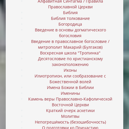
Алфавитная Синтагма / Правила
Православной Церкви
Библия
Библия толкование
Богородица
Введение в основы догматического
богословия
Введение в православное богословие /
митрополит Макарий (Булгаков)
Воскресная школа "Тропинка"
Десятословие по христианскому
законоположению
Иконы
Илиотропион, или cообразование с
Божественной волей
Имена Божии в Библии
Именины
Камень веры Православно-Кафолической
Восточной Церкви
Краткий очерк аскетики
Молитвы
Непогреши́мость (безошибочность)
О подготовки ко Причастию