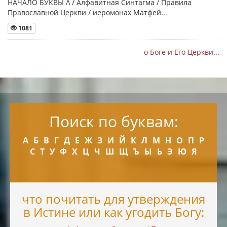
НАЧАЛО БУКВЫ Λ / Алфавитная Синтагма / Правила
Православной Церкви / иеромонах Матфей...
1081
о Боге и Его Церкви...
Поиск по буквам:
А
Б
В
Г
Д
Е
Ж
З
И
Й
К
Л
М
Н
О
П
Р
С
Т
У
Ф
Х
Ц
Ч
Ш
Щ
Ъ
Ы
Ь
Э
Ю
Я
что почитать для утверждения
в Истине или как угодить Богу: