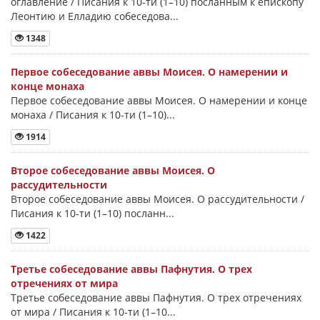
оглавление / Писания к 10-ти (1–10) посланным к епископу
Леонтию и Елладию собеседова...
1348
Первое собеседование аввы Моисея. О намерении и
конце монаха
Первое собеседование аввы Моисея. О намерении и конце
монаха / Писания к 10-ти (1–10)...
1914
Второе собеседование аввы Моисея. О
рассудительности
Второе собеседование аввы Моисея. О рассудительности /
Писания к 10-ти (1–10) посланн...
1422
Третье собеседование аввы Пафнутия. О трех
отречениях от мира
Третье собеседование аввы Пафнутия. О трех отречениях
от мира / Писания к 10-ти (1–10...