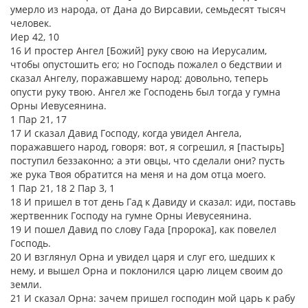
умерло из народа, от Дана до Вирсавии, семьдесят тысяч
человек.
Иер 42, 10
16 И простер Ангел [Божий] руку свою на Иерусалим,
чтобы опустошить его; но Господь пожалел о бедствии и
сказал Ангелу, поражавшему народ: довольно, теперь
опусти руку твою. Ангел же Господень был тогда у гумна
Орны Иевусеянина.
1 Пар 21, 17
17 И сказал Давид Господу, когда увидел Ангела,
поражавшего народ, говоря: вот, я согрешил, я [пастырь]
поступил беззаконно; а эти овцы, что сделали они? пусть
же рука Твоя обратится на меня и на дом отца моего.
1 Пар 21, 18 2 Пар 3, 1
18 И пришел в тот день Гад к Давиду и сказал: иди, поставь
жертвенник Господу на гумне Орны Иевусеянина.
19 И пошел Давид по слову Гада [пророка], как повелел
Господь.
20 И взглянул Орна и увидел царя и слуг его, шедших к
нему, и вышел Орна и поклонился царю лицем своим до
земли.
21 И сказал Орна: зачем пришел господин мой царь к рабу