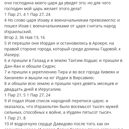
очи господина моего царя да увидят это; но для чего
господин мой царь желает этого дела?
1 Пар 21, 4 1 Пар 27, 24
4 Но слово царя Иоаву и военачальникам превозмогло; и
пошел Иоав с военачальниками от царя считать народ
Израильский.
Втор 2, 36 Нав 13, 16
5 И перешли они Иордан и остановились в Ароере, на
правой стороне города, который среди долины Гадовой, к
Иазеру;
6 и пришли в Галаад и в землю Тахтим-Ходши; и пришли в
Дан-Яан и обошли Сидон;
7 и пришли к укреплению Тира и во все города Хивеян и
Хананеян и вышли на юг Иудеи в Вирсавию;
8 и обошли всю землю и пришли чрез девять месяцев и
двадцать дней в Иерусалим.
1 Пар 21, 5 1 Пар 27, 24
9 И подал Иоав список народной переписи царю; и
оказалось, что Израильтян было восемьсот тысяч мужей
сильных, способных к войне, а Иудеян пятьсот тысяч.
1 Пар 21, 8
10 И вздрогнуло сердце Давидово после того, как он