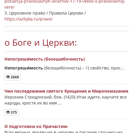
poslanija-pravoslavnyh-ierarhov-17-19-vekov-o-pravoslavnoj-
vere/
3. Церковное право / Правила Церкви /
https://azbyka.ru/pravo/
о Боге и Церкви:
Непогреши́мость (безошибочность)
Непогреши́мость
(безошибочность) –
1) свойство, прис...
2668
Чин последования святого Крещения и Миропомазания
Иероним Стридонский, блж. (†420) Итак идите, научите все
народы, крестя их во имя ...
375
О подготовки ко Причастию
Всех верных, входящих в церковь и писания слушающих,