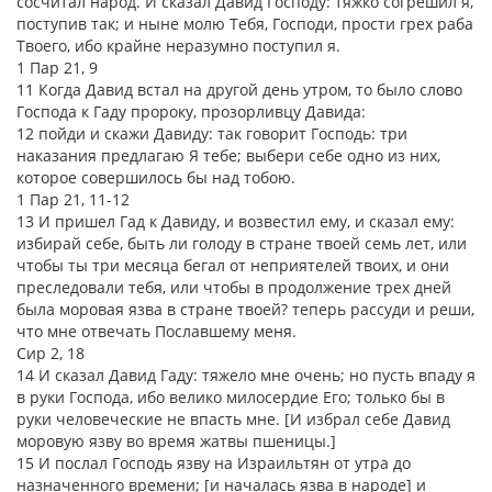
сосчитал народ. И сказал Давид Господу: тяжко согрешил я,
поступив так; и ныне молю Тебя, Господи, прости грех раба
Твоего, ибо крайне неразумно поступил я.
1 Пар 21, 9
11 Когда Давид встал на другой день утром, то было слово
Господа к Гаду пророку, прозорливцу Давида:
12 пойди и скажи Давиду: так говорит Господь: три
наказания предлагаю Я тебе; выбери себе одно из них,
которое совершилось бы над тобою.
1 Пар 21, 11-12
13 И пришел Гад к Давиду, и возвестил ему, и сказал ему:
избирай себе, быть ли голоду в стране твоей семь лет, или
чтобы ты три месяца бегал от неприятелей твоих, и они
преследовали тебя, или чтобы в продолжение трех дней
была моровая язва в стране твоей? теперь рассуди и реши,
что мне отвечать Пославшему меня.
Сир 2, 18
14 И сказал Давид Гаду: тяжело мне очень; но пусть впаду я
в руки Господа, ибо велико милосердие Его; только бы в
руки человеческие не впасть мне. [И избрал себе Давид
моровую язву во время жатвы пшеницы.]
15 И послал Господь язву на Израильтян от утра до
назначенного времени; [и началась язва в народе] и