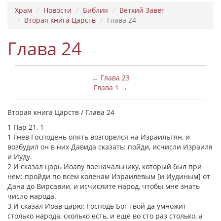
Храм
Новости
Библия
Ветхий Завет
Вторая книга Царств
Глава 24
Глава 24
← Глава 23
Глава 1 →
Вторая книга Царств / Глава 24
1 Пар 21, 1
1 Гнев Господень опять возгорелся на Израильтян, и
возбудил он в них Давида сказать: пойди, исчисли Израиля
и Иуду.
2 И сказал царь Иоаву военачальнику, который был при
нем: пройди по всем коленам Израилевым [и Иудиным] от
Дана до Вирсавии, и исчислите народ, чтобы мне знать
число народа.
3 И сказал Иоав царю: Господь Бог твой да умножит
столько народа, сколько есть, и еще во сто раз столько, а