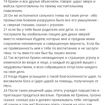
19 Ермон и все друзья объясняли, говоря: царь! звери и
войска приготовлены по твоему настоятельному
повелению.
20 Он же исполнился сильного гнева на такие речи - ибо
промыслом Божиим разрушено было все его умышление -
и, сверкая глазами, сказал с угрозою:
21 если бы у тебя были родители или дети, то они
послужили бы изобильною пищею для диких зверей
вместо невинных Иудеев, которые мне и предкам моим
сохраняли неизменную и совершенную верность. Если бы
не привязанность моя к тебе по воспитанию и не заслуги
твои, то ты вместо них был бы лишен жизни.
22 Так встретил Ермон неожиданную и страшную угрозу и
изменился во взоре и лице, а каждый из друзей вышел с
неудовольствием, и всех собравшихся отпустили каждого
на свое дело.
23 Когда Иудеи услышали о такой благосклонности царя, то
восхвалили Бога и Царя царей за помощь, полученную от
Него.
24 После таких решений царь опять учредил пиршество и
приглашал предаться веселью. Призвав же Ермона, грозно
сказал: сколько раз я должен приказывать тебе, негодный,
об одном и том же? Вооружи опять слонов на утро для