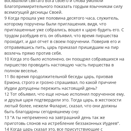
восхваляли святаго Бога своего и снова умоляли
Благопримирительного показать гордым язычникам силу
всемогущей десницы Своей.
9 Когда прошла уже половина десятого часа, служитель,
которому поручены были приглашения, видя, что
приглашенные уже собрались, вошел к царю будить его. С
трудом разбудив его, он объявил, что время пиршества
проходит, и дал отчет в своем поручении. Поверив его и
отправившись пить, царь приказал пришедшим на пир
возлечь прямо против себя.
10 Когда это было исполнено, он поощрял собравшихся на
пиршество проводить настоящую часть пиршества в
полном веселье.
11 Во время продолжительной беседы царь, призвав
Ермона, строго и грозно спрашивал, по какой причине
Иудеи допущены пережить настоящий день?
12 Тот объявил, что еще ночью исполнил порученное ему,
и друзья царя подтвердили это. Тогда царь, в жестокости
лютый более, нежели Фаларис, сказал, что они должны
быть благодарны сегодняшнему сну:
13 "А ты непременно на завтрашний день так же
приготовь слонов на истребление беззаконных Иудеев".
14 Когда царь сказал это, все присутствующие с