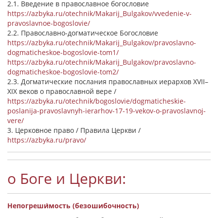
2.1. Введение в православное богословие
https://azbyka.ru/otechnik/Makarij_Bulgakov/vvedenie-v-
pravoslavnoe-bogoslovie/
2.2. Православно-догматическое Богословие
https://azbyka.ru/otechnik/Makarij_Bulgakov/pravoslavno-
dogmaticheskoe-bogoslovie-tom1/
https://azbyka.ru/otechnik/Makarij_Bulgakov/pravoslavno-
dogmaticheskoe-bogoslovie-tom2/
2.3. Догматические послания православных иерархов XVII–
XIX веков о православной вере /
https://azbyka.ru/otechnik/bogoslovie/dogmaticheskie-
poslanija-pravoslavnyh-ierarhov-17-19-vekov-o-pravoslavnoj-
vere/
3. Церковное право / Правила Церкви /
https://azbyka.ru/pravo/
о Боге и Церкви:
Непогреши́мость (безошибочность)