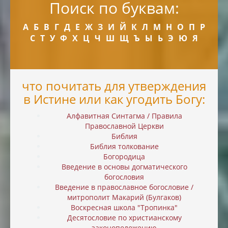
Поиск по буквам:
А
Б
В
Г
Д
Е
Ж
З
И
Й
К
Л
М
Н
О
П
Р
С
Т
У
Ф
Х
Ц
Ч
Ш
Щ
Ъ
Ы
Ь
Э
Ю
Я
что почитать для утверждения
в Истине или как угодить Богу:
Алфавитная Синтагма / Правила
Православной Церкви
Библия
Библия толкование
Богородица
Введение в основы догматического
богословия
Введение в православное богословие /
митрополит Макарий (Булгаков)
Воскресная школа "Тропинка"
Десятословие по христианскому
законоположению