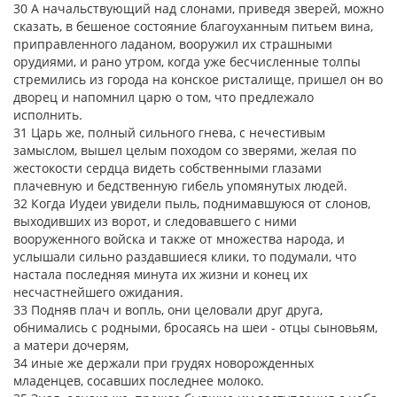
30 А начальствующий над слонами, приведя зверей, можно
сказать, в бешеное состояние благоуханным питьем вина,
приправленного ладаном, вооружил их страшными
орудиями, и рано утром, когда уже бесчисленные толпы
стремились из города на конское ристалище, пришел он во
дворец и напомнил царю о том, что предлежало
исполнить.
31 Царь же, полный сильного гнева, с нечестивым
замыслом, вышел целым походом со зверями, желая по
жестокости сердца видеть собственными глазами
плачевную и бедственную гибель упомянутых людей.
32 Когда Иудеи увидели пыль, поднимавшуюся от слонов,
выходивших из ворот, и следовавшего с ними
вооруженного войска и также от множества народа, и
услышали сильно раздавшиеся клики, то подумали, что
настала последняя минута их жизни и конец их
несчастнейшего ожидания.
33 Подняв плач и вопль, они целовали друг друга,
обнимались с родными, бросаясь на шеи - отцы сыновьям,
а матери дочерям,
34 иные же держали при грудях новорожденных
младенцев, сосавших последнее молоко.