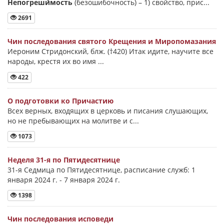
Непогреши́мость
(безошибочность) –
1) свойство, прис...
2691
Чин последования святого Крещения и Миропомазания
Иероним Стридонский, блж. (†420) Итак идите, научите все
народы, крестя их во имя ...
422
О подготовки ко Причастию
Всех верных, входящих в церковь и писания слушающих,
но не пребывающих на молитве и с...
1073
Неделя 31-я по Пятидесятнице
31-я Седмица по Пятидесятнице, расписание служб: 1
января 2024 г. - 7 января 2024 г.
1398
Чин последования исповеди