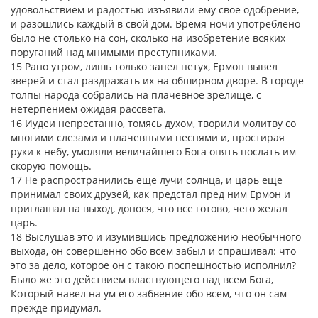
удовольствием и радостью изъявили ему свое одобрение,
и разошлись каждый в свой дом. Время ночи употреблено
было не столько на сон, сколько на изобретение всяких
поруганий над мнимыми преступниками.
15 Рано утром, лишь только запел петух, Ермон вывел
зверей и стал раздражать их на обширном дворе. В городе
толпы народа собрались на плачевное зрелище, с
нетерпением ожидая рассвета.
16 Иудеи непрестанно, томясь духом, творили молитву со
многими слезами и плачевными песнями и, простирая
руки к небу, умоляли величайшего Бога опять послать им
скорую помощь.
17 Не распространились еще лучи солнца, и царь еще
принимал своих друзей, как предстал пред ним Ермон и
приглашал на выход, донося, что все готово, чего желал
царь.
18 Выслушав это и изумившись предложению необычного
выхода, он совершенно обо всем забыл и спрашивал: что
это за дело, которое он с такою поспешностью исполнил?
Было же это действием властвующего над всем Бога,
Который навел на ум его забвение обо всем, что он сам
прежде придумал.