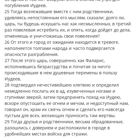
погубления Иудеев.
25 Тогда возлежавшие вместе с ним родственники,
удивляясь непостоянным его мыслям, сказали: долго ли,
царь, ты будешь искушать нас как несмысленных, в третий
раз повелевая истребить их, и опять, когда дойдет до дела,
отменяешь и уничтожаешь свои повеления?
26 От этого и город от ожидания находится в тревоге,
наполняется толпами народа и часто подвергается
опасности разграбления.
27 После этого царь, совершенно, как Фаларис,
исполнившись безрассудства и почитая за ничто
происходившие в нем душевные перемены в пользу
Иудеев,
28 подтвердил нечестивейшею клятвою и определил
немедленно послать их в ад, изувеченных ногами и
ступнями зверей, затем предпринять поход на Иудею,
вскоре опустошить ее огнем и мечом, и недоступный нам,
говорил он, храм их сжечь огнем и сделать его навсегда
пустым для всех, желающих приносить там жертвы.
29 Тогда друзья и родственники, весьма обрадованные,
разошлись с доверием и расположили в городе в
удобнейших местах войска для стражи.