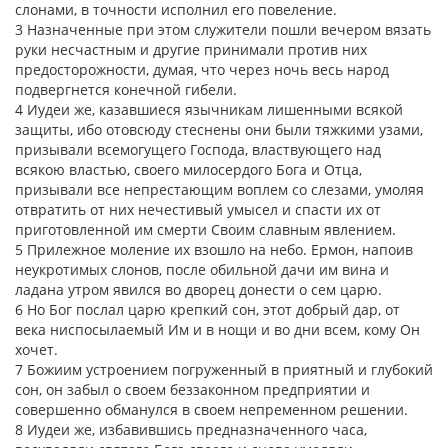
слонами, в точности исполнил его повеление.
3 Назначенные при этом служители пошли вечером вязать
руки несчастным и другие принимали против них
предосторожности, думая, что через ночь весь народ
подвергнется конечной гибели.
4 Иудеи же, казавшиеся язычникам лишенными всякой
защиты, ибо отовсюду стеснены они были тяжкими узами,
призывали всемогущего Господа, властвующего над
всякою властью, своего милосердого Бога и Отца,
призывали все непрестающим воплем со слезами, умоляя
отвратить от них нечестивый умысел и спасти их от
приготовленной им смерти Своим славным явлением.
5 Прилежное моление их взошло на небо. Ермон, напоив
неукротимых слонов, после обильной дачи им вина и
ладана утром явился во дворец донести о сем царю.
6 Но Бог послал царю крепкий сон, этот добрый дар, от
века ниспосылаемый Им и в нощи и во дни всем, кому Он
хочет.
7 Божиим устроением погруженный в приятный и глубокий
сон, он забыл о своем беззаконном предприятии и
совершенно обманулся в своем непременном решении.
8 Иудеи же, избавившись предназначенного часа,