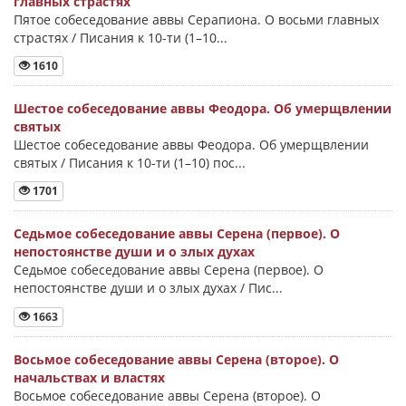
главных страстях
Пятое собеседование аввы Серапиона. О восьми главных
страстях / Писания к 10-ти (1–10...
1610
Шестое собеседование аввы Феодора. Об умерщвлении
святых
Шестое собеседование аввы Феодора. Об умерщвлении
святых / Писания к 10-ти (1–10) пос...
1701
Седьмое собеседование аввы Серена (первое). О
непостоянстве души и о злых духах
Седьмое собеседование аввы Серена (первое). О
непостоянстве души и о злых духах / Пис...
1663
Восьмое собеседование аввы Серена (второе). О
начальствах и властях
Восьмое собеседование аввы Серена (второе). О