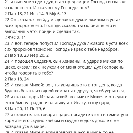
21 и выступил один дух, стал пред лицем Господа и сказал:
я склоню его. И сказал ему Господь: чем?
2 Пар 18, 21 Иез 14, 9 Мф 6, 13
22 Он сказал: я выйду и сделаюсь духом лживым в устах
всех пророков его. Господь сказал: ты склонишь его и
выполнишь это; пойди и сделай так.
2 Фес 2, 11
23 И вот, теперь попустил Господь духа лживого в уста всех
сих пророков твоих; но Господь изрек о тебе недоброе.
2 Пар 18, 23 Иер 20, 2
24 И подошел Седекия, сын Хенааны, и, ударив Михея по
щеке, сказал: как, неужели от меня отошел Дух Господень,
чтобы говорить в тебе?
2 Пар 18, 24
25 И сказал Михей: вот, ты увидишь это в тот день, когда
будешь бегать из одной комнаты в другую, чтоб укрыться,
26 и сказал царь Израильский: возьмите Михея и отведите
его к Амону градоначальнику и к Иоасу, сыну царя,
3 Цар 20, 11 Пс 79, 6
27 и скажите: так говорит царь: посадите этого в темницу и
кормите его скудно хлебом и скудно водою, доколе я не
возвращусь в мире.
28 И сказал Михей: если возвратишься в мире, то не