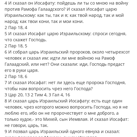
4 И сказал он Иосафату: пойдешь ли ты со мною на войну
против Рамофа Галаадского? И сказал Иосафат царю
Израильскому: как ты, так и я; как твой народ, так и мой
народ; как твои кони, так и мои кони.
2 Пар 18, 4
5 И сказал Иосафат царю Израильскому: спроси сегодня,
что скажет Господь.
2 Пар 18, 5
6 И собрал царь Израильский пророков, около четырехсот
человек и сказал им: идти ли мне войною на Рамоф
Галаадский, или нет? Они сказали: иди, Господь предаст
его в руки царя.
2 Пар 18, 6
7 И сказал Иосафат: нет ли здесь еще пророка Господня,
чтобы нам вопросить чрез него Господа?
3 Цар 20, 13 2 Тим 4, 3 Гал 4, 16
8 И сказал царь Израильский Иосафату: есть еще один
человек, чрез которого можно вопросить Господа, но я не
люблю его, ибо он не пророчествует о мне доброго, а
только худое,- это Михей, сын Иемвлая. И сказал Иосафат:
не говори, царь, так.
9 И позвал царь Израильский одного евнуха и сказал: