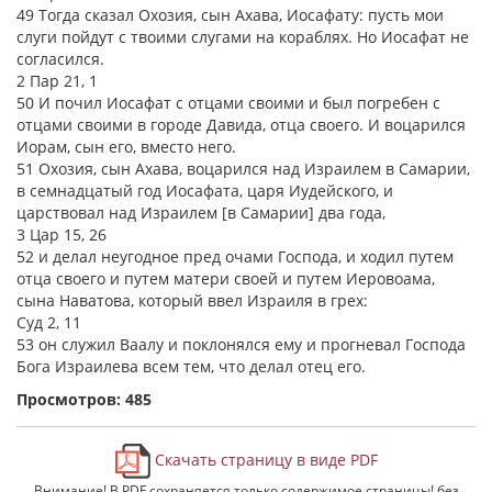
49 Тогда сказал Охозия, сын Ахава, Иосафату: пусть мои
слуги пойдут с твоими слугами на кораблях. Но Иосафат не
согласился.
2 Пар 21, 1
50 И почил Иосафат с отцами своими и был погребен с
отцами своими в городе Давида, отца своего. И воцарился
Иорам, сын его, вместо него.
51 Охозия, сын Ахава, воцарился над Израилем в Самарии,
в семнадцатый год Иосафата, царя Иудейского, и
царствовал над Израилем [в Самарии] два года,
3 Цар 15, 26
52 и делал неугодное пред очами Господа, и ходил путем
отца своего и путем матери своей и путем Иеровоама,
сына Наватова, который ввел Израиля в грех:
Суд 2, 11
53 он служил Ваалу и поклонялся ему и прогневал Господа
Бога Израилева всем тем, что делал отец его.
Просмотров: 485
Скачать страницу в виде PDF
Внимание! В PDF сохраняется только содержимое страницы! без