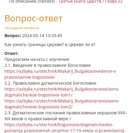
По описанию (Yandex) -
Третья книга Царств / Глава 22
Вопрос-ответ
последние вопросы
Вопрос:
2024-05-14 13:33:49
Как узнать границы Церкви? в Церкви ли я?
Ответ:
Предлагаем начать с изучения:
2.1. Введение в православное богословие
https://azbyka.ru/otechnik/Makarij_Bulgakov/vvedenie-v-
pravoslavnoe-bogoslovie/
2.2. Православно-догматическое Богословие
https://azbyka.ru/otechnik/Makarij_Bulgakov/pravoslavno-
dogmaticheskoe-bogoslovie-tom1/
https://azbyka.ru/otechnik/Makarij_Bulgakov/pravoslavno-
dogmaticheskoe-bogoslovie-tom2/
2.3. Догматические послания православных иерархов XVII–
XIX веков о православной вере /
https://azbyka.ru/otechnik/bogoslovie/dogmaticheskie-
poslanija-pravoslavnyh-ierarhov-17-19-vekov-o-pravoslavnoj-