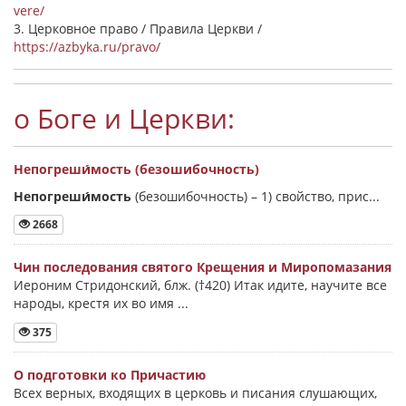
vere/
3. Церковное право / Правила Церкви /
https://azbyka.ru/pravo/
о Боге и Церкви:
Непогреши́мость (безошибочность)
Непогреши́мость
(безошибочность) –
1) свойство, прис...
2668
Чин последования святого Крещения и Миропомазания
Иероним Стридонский, блж. (†420) Итак идите, научите все
народы, крестя их во имя ...
375
О подготовки ко Причастию
Всех верных, входящих в церковь и писания слушающих,