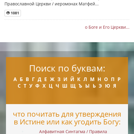
Православной Церкви / иеромонах Матфей...
1081
о Боге и Его Церкви...
Поиск по буквам:
А
Б
В
Г
Д
Е
Ж
З
И
Й
К
Л
М
Н
О
П
Р
С
Т
У
Ф
Х
Ц
Ч
Ш
Щ
Ъ
Ы
Ь
Э
Ю
Я
что почитать для утверждения
в Истине или как угодить Богу:
Алфавитная Синтагма / Правила