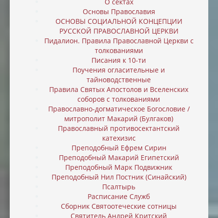
О сектах
Основы Православия
ОСНОВЫ СОЦИАЛЬНОЙ КОНЦЕПЦИИ
РУССКОЙ ПРАВОСЛАВНОЙ ЦЕРКВИ
Пидалион. Правила Православной Церкви с
толкованиями
Писания к 10-ти
Поучения огласительные и
тайноводственные
Правила Святых Апостолов и Вселенских
соборов с толкованиями
Православно-догматическое Богословие /
митрополит Макарий (Булгаков)
Православный противосектантский
катехизис
Преподобный Ефрем Сирин
Преподобный Макарий Египетский
Преподобный Марк Подвижник
Преподобный Нил Постник (Синайский)
Псалтырь
Расписание Служб
Сборник Святоотеческие сотницы
Святитель Андрей Критский