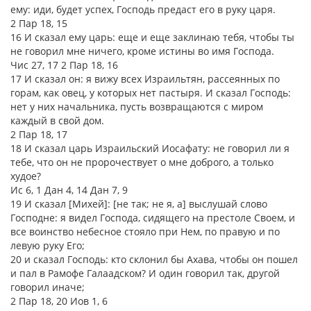
ему: иди, будет успех, Господь предаст его в руку царя.
2 Пар 18, 15
16 И сказал ему царь: еще и еще заклинаю тебя, чтобы ты
не говорил мне ничего, кроме истины во имя Господа.
Чис 27, 17 2 Пар 18, 16
17 И сказал он: я вижу всех Израильтян, рассеянных по
горам, как овец, у которых нет пастыря. И сказал Господь:
нет у них начальника, пусть возвращаются с миром
каждый в свой дом.
2 Пар 18, 17
18 И сказал царь Израильский Иосафату: не говорил ли я
тебе, что он не пророчествует о мне доброго, а только
худое?
Ис 6, 1 Дан 4, 14 Дан 7, 9
19 И сказал [Михей]: [не так; не я, а] выслушай слово
Господне: я видел Господа, сидящего на престоле Своем, и
все воинство небесное стояло при Нем, по правую и по
левую руку Его;
20 и сказал Господь: кто склонил бы Ахава, чтобы он пошел
и пал в Рамофе Галаадском? И один говорил так, другой
говорил иначе;
2 Пар 18, 20 Иов 1, 6