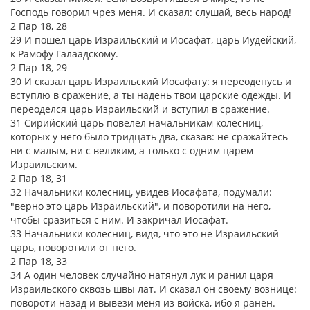
Господь говорил чрез меня. И сказал: слушай, весь народ!
2 Пар 18, 28
29 И пошел царь Израильский и Иосафат, царь Иудейский,
к Рамофу Галаадскому.
2 Пар 18, 29
30 И сказал царь Израильский Иосафату: я переоденусь и
вступлю в сражение, а ты надень твои царские одежды. И
переоделся царь Израильский и вступил в сражение.
31 Сирийский царь повелел начальникам колесниц,
которых у него было тридцать два, сказав: не сражайтесь
ни с малым, ни с великим, а только с одним царем
Израильским.
2 Пар 18, 31
32 Начальники колесниц, увидев Иосафата, подумали:
"верно это царь Израильский", и поворотили на него,
чтобы сразиться с ним. И закричал Иосафат.
33 Начальники колесниц, видя, что это не Израильский
царь, поворотили от него.
2 Пар 18, 33
34 А один человек случайно натянул лук и ранил царя
Израильского сквозь швы лат. И сказал он своему вознице:
повороти назад и вывези меня из войска, ибо я ранен.