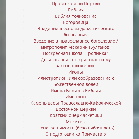
Православной Церкви
Библия
Библия толкование
Богородица
Введение в основы догматического
богословия
Введение в православное богословие /
митрополит Макарий (Булгаков)
Воскресная школа "Тропинка"
Десятословие по христианскому
законоположению
Иконы
Илиотропион, или cообразование с
Божественной волей
Имена Божии в Библии
Именины
Камень веры Православно-Кафолической
Восточной Церкви
Краткий очерк аскетики
Молитвы
Непогреши́мость (безошибочность)
О подготовки ко Причастию