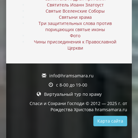
Святитель Иоанн Златоуст
Святые Вселенские Соборы
Святыни храма
Три защитительных слова против
порицающих святые иконы
Фото
Чины присоединения к Православной
Церкви
info@hramsamara.ru
с 8-00 до 19-00
Виртуальный тур по храму
Спаси и Сохрани Господи © 2012 — 2025 г. от
Рождества Христова hramsamara.ru
Карта сайта