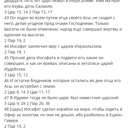
двадцать пять лет царствовал в Иерусалиме. Имя матери
его Азува, дочь Салаиля.
3 Цар 15, 14 2 Пар 15, 17
43 Он ходил во всем путем отца своего Асы, не сходил с
него, делая угодное пред очами Господними. Только
высоты не были отменены; народ еще совершал жертвы и
курения на высотах.
2 Пар 19, 2
44 Иосафат заключил мир с царем Израильским.
2 Пар 18, 1
45 Прочие дела Иосафата и подвиги его, какие он
совершил, и как он воевал, описаны в летописи царей
Иудейских.
3 Цар 15, 12
46 И остатки блудников, которые остались во дни отца его
Асы, он истребил с земли.
2 Цар 8, 14 3 Цар 11, 17
47 В Идумее тогда не было царя; был наместник царский.
3 Цар 9, 28 2 Пар 20, 36
48 [Царь] Иосафат сделал корабли на море, чтобы ходить в
Офир за золотом; но они не дошли, ибо разбились в Ецион-
Гавере.
2 Пар 19, 2