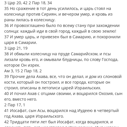
3 Цар 20, 42 2 Пар 18, 34
35 Но сражение в тот день усилилось, и царь стоял на
колеснице против Сириян, и вечером умер, и кровь из
раны лилась в колесницу.
36 И провозглашено было по всему стану при захождении
солнца: каждый иди в свой город, каждый в свою землю!
37 И умер царь, и привезен был в Самарию, и похоронили
царя в Самарии.
3 Цар 21, 19
38 И обмыли колесницу на пруде Самарийском, и псы
лизали кровь его, и омывали блудницы, по слову Господа,
которое Он изрек.
Ам 3, 15 2 Пар 18, 2
39 Прочие дела Ахава, все, что он делал, и дом из слоновой
кости, который он построил, и все города, которые он
строил, описаны в летописи царей Израильских.
40 И почил Ахав с отцами своими, и воцарился Охозия, сын
его, вместо него.
2 Пар 17, 1
41 Иосафат, сын Асы, воцарился над Иудеею в четвертый
год Ахава, царя Израильского.
42 Тридцати пяти лет был Иосафат, когда воцарился, и