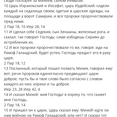
сходи поскорее за Михеем, сыном Иемвлая.
10 Царь Израильский и Иосафат, царь Иудейский, сидели
каждый на седалище своем, одетые в царские одежды, на
площади у ворот Самарии, и все пророки пророчествовали
пред ними.
2 Пар 18, 10 Иер 28, 14
11 И сделал себе Седекия, сын Хенааны, железные рога, и
сказал: так говорит Господь: сими избодешь Сириян до
истребления их.
12 И все пророки пророчествовали то же, говоря: иди на
Рамоф Галаадский, будет успех, Господь предаст его в руку
царя.
2 Пар 18, 12
13 Посланный, который пошел позвать Михея, говорил ему:
вот, речи пророков единогласно предвещают царю
доброе; пусть бы и твое слово было согласно с словом
каждого из них; изреки и ты доброе.
Иер 23, 28 Иер 42, 4
14 И сказал Михей: жив Господь! я изреку то, что скажет
мне Господь.
2 Пар 18, 14
15 И пришел он к царю. Царь сказал ему: Михей! идти ли
нам войною на Рамоф Галаадский, или нет? И сказал тот