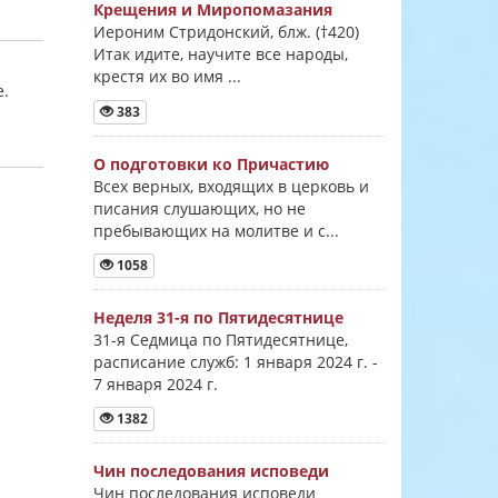
Крещения и Миропомазания
Иероним Стридонский, блж. (†420)
Итак идите, научите все народы,
крестя их во имя ...
е.
383
О подготовки ко Причастию
Всех верных, входящих в церковь и
писания слушающих, но не
пребывающих на молитве и с...
1058
Неделя 31-я по Пятидесятнице
31-я Седмица по Пятидесятнице,
расписание служб: 1 января 2024 г. -
7 января 2024 г.
1382
Чин последования исповеди
Чин последования исповеди