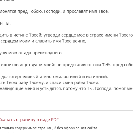
лонятся пред Тобою, Господи, и прославят имя Твое,
ин Ты.
ходить в истине Твоей; утверди сердце мое в страхе имени Твоего
м сердцем моим и славить имя Твое вечно,
душу мою от ада преисподнего.
ятежников ищет души моей: не представляют они Тебя пред соб
й, долготерпеливый и многомилостивый и истинный,
сть Твою рабу Твоему, и спаси сына рабы Твоей;
енавидящие меня и устыдятся, потому что Ты, Господи, помог мн
качать страницу в виде PDF
я только содержимое страницы! без оформления сайта!