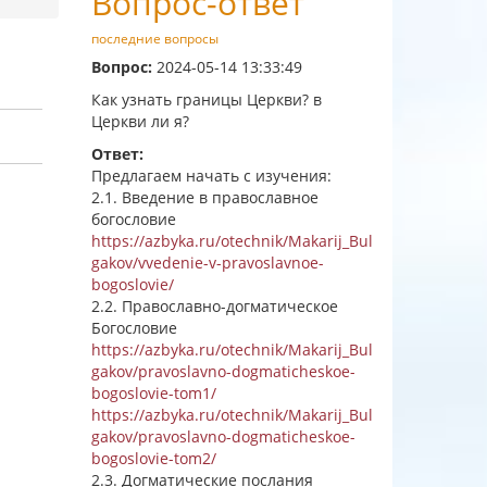
Вопрос-ответ
последние вопросы
Вопрос:
2024-05-14 13:33:49
Как узнать границы Церкви? в
Церкви ли я?
Ответ:
Предлагаем начать с изучения:
2.1. Введение в православное
богословие
https://azbyka.ru/otechnik/Makarij_Bul
gakov/vvedenie-v-pravoslavnoe-
bogoslovie/
2.2. Православно-догматическое
Богословие
https://azbyka.ru/otechnik/Makarij_Bul
gakov/pravoslavno-dogmaticheskoe-
bogoslovie-tom1/
https://azbyka.ru/otechnik/Makarij_Bul
gakov/pravoslavno-dogmaticheskoe-
bogoslovie-tom2/
2.3. Догматические послания