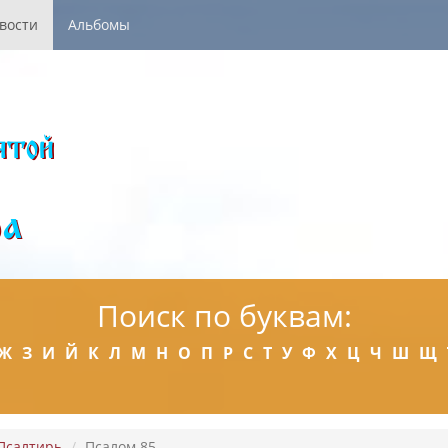
вости
Альбомы
Поиск по буквам:
Ж
З
И
Й
К
Л
М
Н
О
П
Р
С
Т
У
Ф
Х
Ц
Ч
Ш
Щ
Псалтирь
Псалом 85