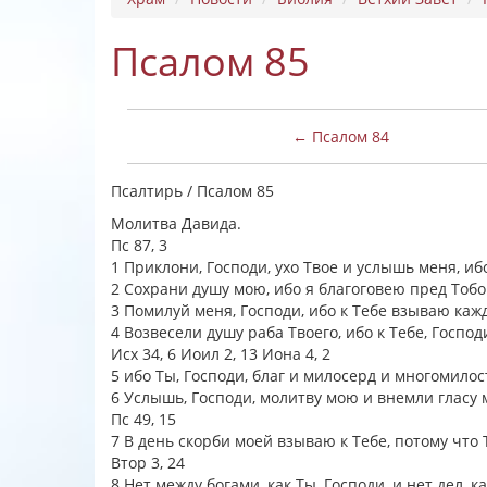
Псалом 85
← Псалом 84
Псалтирь / Псалом 85
Молитва Давида.
Пс 87, 3
1 Приклони, Господи, ухо Твое и услышь меня, иб
2 Сохрани душу мою, ибо я благоговею пред Тобо
3 Помилуй меня, Господи, ибо к Тебе взываю ка
4 Возвесели душу раба Твоего, ибо к Тебе, Госпо
Исх 34, 6 Иоил 2, 13 Иона 4, 2
5 ибо Ты, Господи, благ и милосерд и многомил
6 Услышь, Господи, молитву мою и внемли гласу
Пс 49, 15
7 В день скорби моей взываю к Тебе, потому чт
Втор 3, 24
8 Нет между богами, как Ты, Господи, и нет дел, к