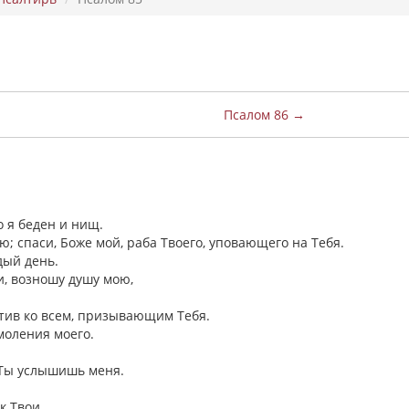
Псалом 86 →
о я беден и нищ.
ю; спаси, Боже мой, раба Твоего, уповающего на Тебя.
ждый день.
ди, возношу душу мою,
остив ко всем, призывающим Тебя.
 моления моего.
о Ты услышишь меня.
ак Твои.