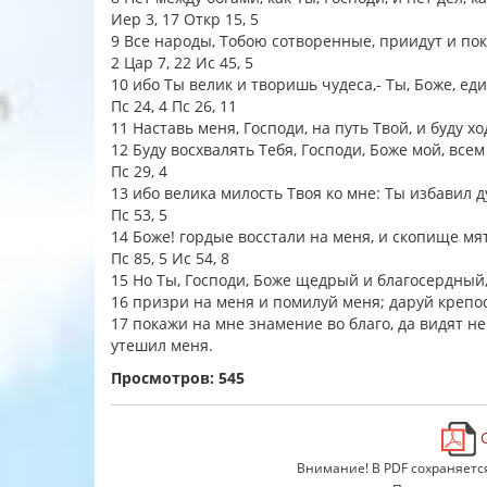
Иер 3, 17 Откр 15, 5
9 Все народы, Тобою сотворенные, приидут и пок
2 Цар 7, 22 Ис 45, 5
10 ибо Ты велик и творишь чудеса,- Ты, Боже, ед
Пс 24, 4 Пс 26, 11
11 Наставь меня, Господи, на путь Твой, и буду 
12 Буду восхвалять Тебя, Господи, Боже мой, все
Пс 29, 4
13 ибо велика милость Твоя ко мне: Ты избавил 
Пс 53, 5
14 Боже! гордые восстали на меня, и скопище м
Пс 85, 5 Ис 54, 8
15 Но Ты, Господи, Боже щедрый и благосердны
16 призри на меня и помилуй меня; даруй крепо
17 покажи на мне знамение во благо, да видят н
утешил меня.
Просмотров: 545
С
Внимание! В PDF сохраняетс