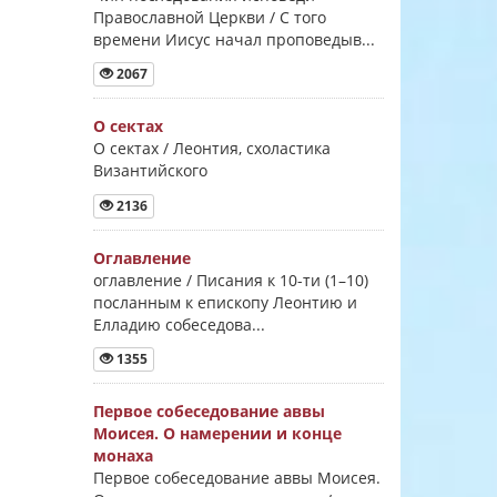
Православной Церкви / С того
времени Иисус начал проповедыв...
2067
О сектах
О сектах / Леонтия, схоластика
Византийского
2136
Оглавление
оглавление / Писания к 10-ти (1–10)
посланным к епископу Леонтию и
Елладию собеседова...
1355
Первое собеседование аввы
Моисея. О намерении и конце
монаха
Первое собеседование аввы Моисея.