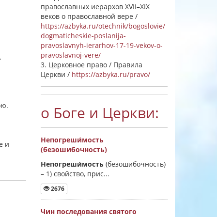
православных иерархов XVII–XIX
веков о православной вере /
https://azbyka.ru/otechnik/bogoslovie/
dogmaticheskie-poslanija-
pravoslavnyh-ierarhov-17-19-vekov-o-
pravoslavnoj-vere/
.
3. Церковное право / Правила
Церкви /
https://azbyka.ru/pravo/
ою.
о Боге и Церкви:
Непогреши́мость
е и
(безошибочность)
Непогреши́мость
(безошибочность)
–
1) свойство, прис...
2676
Чин последования святого