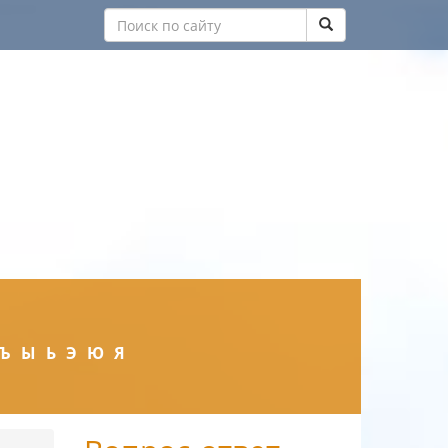
Ъ
Ы
Ь
Э
Ю
Я