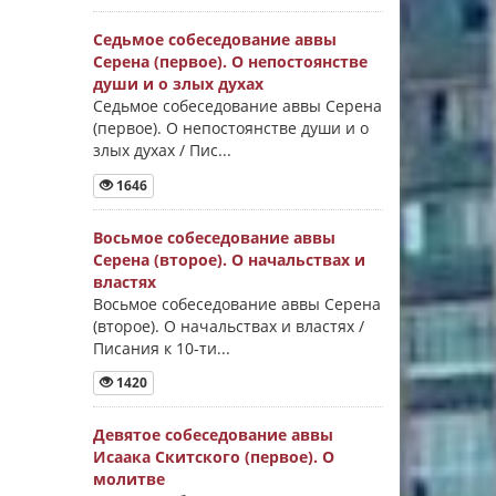
Седьмое собеседование аввы
Серена (первое). О непостоянстве
души и о злых духах
Седьмое собеседование аввы Серена
(первое). О непостоянстве души и о
злых духах / Пис...
1646
Восьмое собеседование аввы
Серена (второе). О начальствах и
властях
Восьмое собеседование аввы Серена
(второе). О начальствах и властях /
Писания к 10-ти...
1420
Девятое собеседование аввы
Исаака Скитского (первое). О
молитве