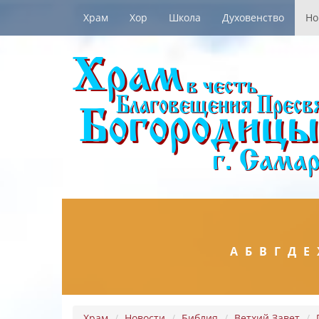
Храм
Хор
Школа
Духовенство
Но
А
Б
В
Г
Д
Е
Храм
Новости
Библия
Ветхий Завет