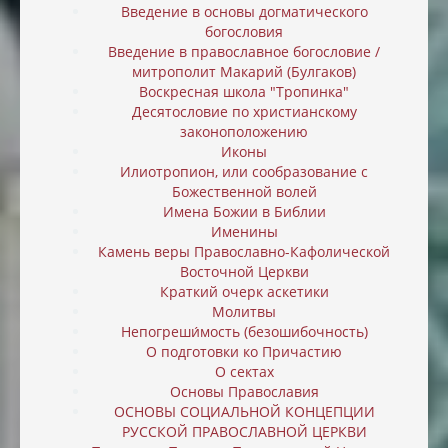
Введение в основы догматического
богословия
Введение в православное богословие /
митрополит Макарий (Булгаков)
Воскресная школа "Тропинка"
Десятословие по христианскому
законоположению
Иконы
Илиотропион, или cообразование с
Божественной волей
Имена Божии в Библии
Именины
Камень веры Православно-Кафолической
Восточной Церкви
Краткий очерк аскетики
Молитвы
Непогреши́мость (безошибочность)
О подготовки ко Причастию
О сектах
Основы Православия
ОСНОВЫ СОЦИАЛЬНОЙ КОНЦЕПЦИИ
РУССКОЙ ПРАВОСЛАВНОЙ ЦЕРКВИ