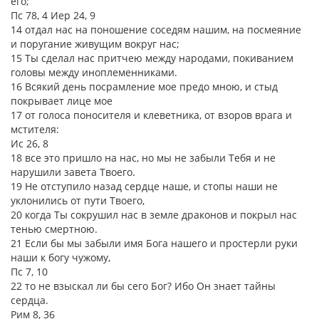
его;
Пс 78, 4 Иер 24, 9
14 отдал нас на поношение соседям нашим, на посмеяние
и поругание живущим вокруг нас;
15 Ты сделал нас притчею между народами, покиванием
головы между иноплеменниками.
16 Всякий день посрамление мое предо мною, и стыд
покрывает лице мое
17 от голоса поносителя и клеветника, от взоров врага и
мстителя:
Ис 26, 8
18 все это пришло на нас, но мы не забыли Тебя и не
нарушили завета Твоего.
19 Не отступило назад сердце наше, и стопы наши не
уклонились от пути Твоего,
20 когда Ты сокрушил нас в земле драконов и покрыл нас
тенью смертною.
21 Если бы мы забыли имя Бога нашего и простерли руки
наши к богу чужому,
Пс 7, 10
22 то не взыскал ли бы сего Бог? Ибо Он знает тайны
сердца.
Рим 8, 36