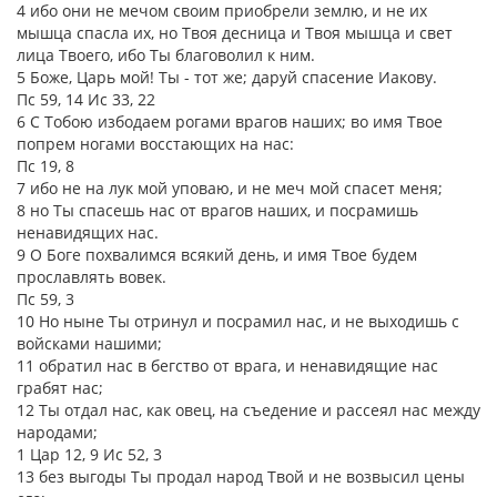
4 ибо они не мечом своим приобрели землю, и не их
мышца спасла их, но Твоя десница и Твоя мышца и свет
лица Твоего, ибо Ты благоволил к ним.
5 Боже, Царь мой! Ты - тот же; даруй спасение Иакову.
Пс 59, 14 Ис 33, 22
6 С Тобою избодаем рогами врагов наших; во имя Твое
попрем ногами восстающих на нас:
Пс 19, 8
7 ибо не на лук мой уповаю, и не меч мой спасет меня;
8 но Ты спасешь нас от врагов наших, и посрамишь
ненавидящих нас.
9 О Боге похвалимся всякий день, и имя Твое будем
прославлять вовек.
Пс 59, 3
10 Но ныне Ты отринул и посрамил нас, и не выходишь с
войсками нашими;
11 обратил нас в бегство от врага, и ненавидящие нас
грабят нас;
12 Ты отдал нас, как овец, на съедение и рассеял нас между
народами;
1 Цар 12, 9 Ис 52, 3
13 без выгоды Ты продал народ Твой и не возвысил цены