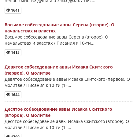
непостоянстве души и о злых духах / Пис...
1641
Восьмое собеседование аввы Серена (второе). О
начальствах и властях
Восьмое собеседование аввы Серена (второе). О
начальствах и властях / Писания к 10-ти...
1415
Девятое собеседование аввы Исаака Скитского
(первое). О молитве
Девятое собеседование аввы Исаака Скитского (первое). О
молитве / Писания к 10-ти (1–...
1644
Десятое собеседование аввы Исаака Скитского
(второе). О молитве
Десятое собеседование аввы Исаака Скитского (второе). О
молитве / Писания к 10-ти (1–...
1700