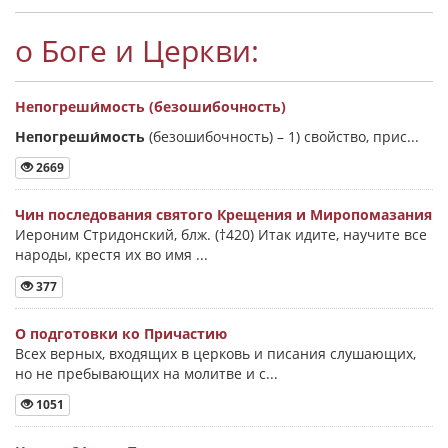
о Боге и Церкви:
Непогреши́мость (безошибочность)
Непогреши́мость
(безошибочность) –
1) свойство, прис...
2669
Чин последования святого Крещения и Миропомазания
Иероним Стридонский, блж. (†420) Итак идите, научите все
народы, крестя их во имя ...
377
О подготовки ко Причастию
Всех верных, входящих в церковь и писания слушающих,
но не пребывающих на молитве и с...
1051