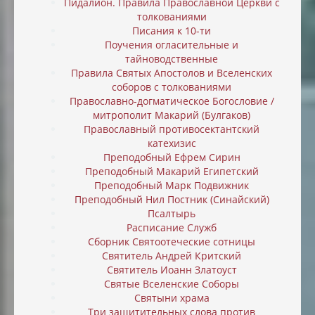
Пидалион. Правила Православной Церкви с
толкованиями
Писания к 10-ти
Поучения огласительные и
тайноводственные
Правила Святых Апостолов и Вселенских
соборов с толкованиями
Православно-догматическое Богословие /
митрополит Макарий (Булгаков)
Православный противосектантский
катехизис
Преподобный Ефрем Сирин
Преподобный Макарий Египетский
Преподобный Марк Подвижник
Преподобный Нил Постник (Синайский)
Псалтырь
Расписание Служб
Сборник Святоотеческие сотницы
Святитель Андрей Критский
Святитель Иоанн Златоуст
Святые Вселенские Соборы
Святыни храма
Три защитительных слова против