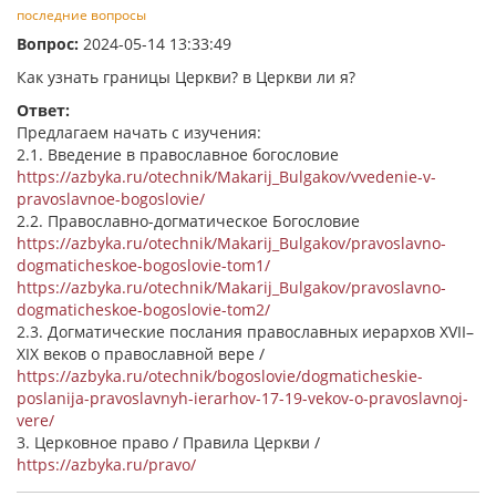
последние вопросы
Вопрос:
2024-05-14 13:33:49
Как узнать границы Церкви? в Церкви ли я?
Ответ:
Предлагаем начать с изучения:
2.1. Введение в православное богословие
https://azbyka.ru/otechnik/Makarij_Bulgakov/vvedenie-v-
pravoslavnoe-bogoslovie/
2.2. Православно-догматическое Богословие
https://azbyka.ru/otechnik/Makarij_Bulgakov/pravoslavno-
dogmaticheskoe-bogoslovie-tom1/
https://azbyka.ru/otechnik/Makarij_Bulgakov/pravoslavno-
dogmaticheskoe-bogoslovie-tom2/
2.3. Догматические послания православных иерархов XVII–
XIX веков о православной вере /
https://azbyka.ru/otechnik/bogoslovie/dogmaticheskie-
poslanija-pravoslavnyh-ierarhov-17-19-vekov-o-pravoslavnoj-
vere/
3. Церковное право / Правила Церкви /
https://azbyka.ru/pravo/