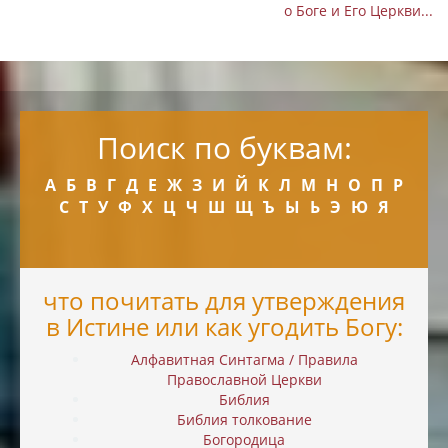
о Боге и Его Церкви...
Поиск по буквам:
А
Б
В
Г
Д
Е
Ж
З
И
Й
К
Л
М
Н
О
П
Р
С
Т
У
Ф
Х
Ц
Ч
Ш
Щ
Ъ
Ы
Ь
Э
Ю
Я
что почитать для утверждения
в Истине или как угодить Богу:
Алфавитная Синтагма / Правила
Православной Церкви
Библия
Библия толкование
Богородица