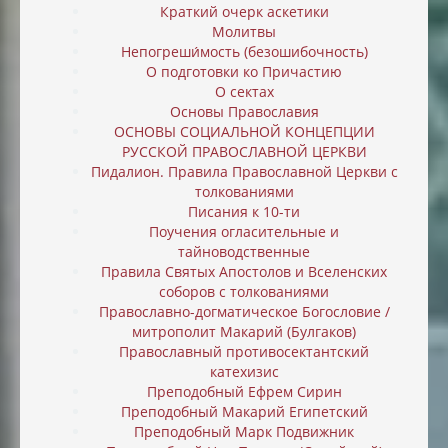
Краткий очерк аскетики
Молитвы
Непогреши́мость (безошибочность)
О подготовки ко Причастию
О сектах
Основы Православия
ОСНОВЫ СОЦИАЛЬНОЙ КОНЦЕПЦИИ
РУССКОЙ ПРАВОСЛАВНОЙ ЦЕРКВИ
Пидалион. Правила Православной Церкви с
толкованиями
Писания к 10-ти
Поучения огласительные и
тайноводственные
Правила Святых Апостолов и Вселенских
соборов с толкованиями
Православно-догматическое Богословие /
митрополит Макарий (Булгаков)
Православный противосектантский
катехизис
Преподобный Ефрем Сирин
Преподобный Макарий Египетский
Преподобный Марк Подвижник