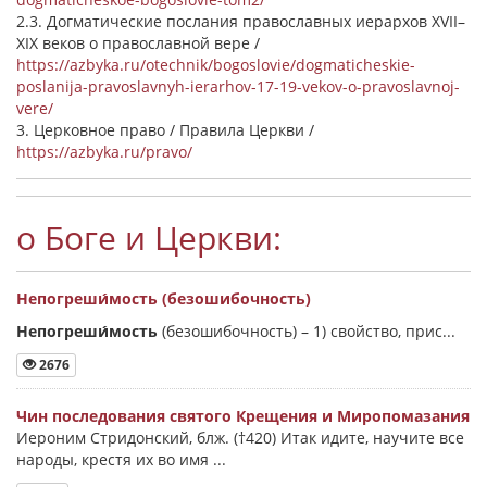
2.3. Догматические послания православных иерархов XVII–
XIX веков о православной вере /
https://azbyka.ru/otechnik/bogoslovie/dogmaticheskie-
poslanija-pravoslavnyh-ierarhov-17-19-vekov-o-pravoslavnoj-
vere/
3. Церковное право / Правила Церкви /
https://azbyka.ru/pravo/
о Боге и Церкви:
Непогреши́мость (безошибочность)
Непогреши́мость
(безошибочность) –
1) свойство, прис...
2676
Чин последования святого Крещения и Миропомазания
Иероним Стридонский, блж. (†420) Итак идите, научите все
народы, крестя их во имя ...