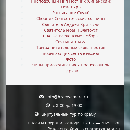
Преподобный Нил Постник (Синайский)
Псалтырь
Расписание Служб
Сборник Святоотеческие сотницы
Святитель Андрей Критский
Святитель Иоанн Златоуст
Святые Вселенские Соборы
Святыни храма
Три защитительных слова против
порицающих святые иконы
Фото
Чины присоединения к Православной
Церкви
info@hramsamara.ru
с 8-00 до 19-00
Виртуальный тур по храму
Спаси и Сохрани Господи © 2012 — 2025 г. от
Рождества Христова hramsamara.ru