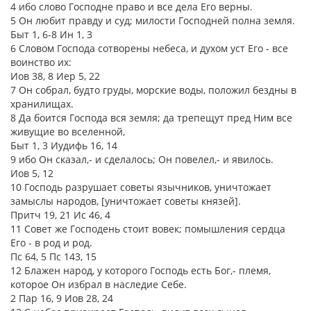
4 ибо слово Господне право и все дела Его верны.
5 Он любит правду и суд; милости Господней полна земля.
Быт 1, 6-8 Ин 1, 3
6 Словом Господа сотворены небеса, и духом уст Его - все
воинство их:
Иов 38, 8 Иер 5, 22
7 Он собрал, будто груды, морские воды, положил бездны в
хранилищах.
8 Да боится Господа вся земля; да трепещут пред Ним все
живущие во вселенной,
Быт 1, 3 Иудифь 16, 14
9 ибо Он сказал,- и сделалось; Он повелел,- и явилось.
Иов 5, 12
10 Господь разрушает советы язычников, уничтожает
замыслы народов, [уничтожает советы князей].
Притч 19, 21 Ис 46, 4
11 Совет же Господень стоит вовек; помышления сердца
Его - в род и род.
Пс 64, 5 Пс 143, 15
12 Блажен народ, у которого Господь есть Бог,- племя,
которое Он избрал в наследие Себе.
2 Пар 16, 9 Иов 28, 24