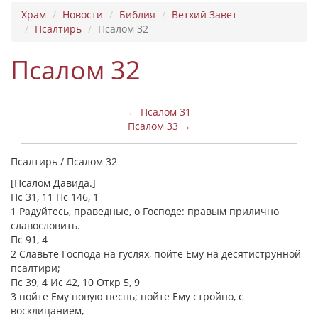
Храм
Новости
Библия
Ветхий Завет
Псалтирь
Псалом 32
Псалом 32
← Псалом 31
Псалом 33 →
Псалтирь / Псалом 32
[Псалом Давида.]
Пс 31, 11 Пс 146, 1
1 Радуйтесь, праведные, о Господе: правым прилично
славословить.
Пс 91, 4
2 Славьте Господа на гуслях, пойте Ему на десятиструнной
псалтири;
Пс 39, 4 Ис 42, 10 Откр 5, 9
3 пойте Ему новую песнь; пойте Ему стройно, с
восклицанием,