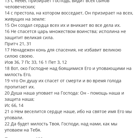
13 С небес призирает Господь, видит всех сынов
человеческих;
14 с престола, на котором восседает, Он призирает на всех,
живущих на земле:
15 Он создал сердца всех их и вникает во все дела их.
16 Не спасется царь множеством воинства; исполина не
защитит великая сила.
Притч 21, 31
17 Ненадежен конь для спасения, не избавит великою
силою своею.
Иов 36, 7 Пс 33, 16 1 Пет 3, 12
18 Вот, око Господне над боящимися Его и уповающими на
милость Его,
19 что Он душу их спасет от смерти и во время голода
пропитает их.
20 Душа наша уповает на Господа: Он - помощь наша и
защита наша;
Ис 66, 14
21 о Нем веселится сердце наше, ибо на святое имя Его мы
уповали.
22 Да будет милость Твоя, Господи, над нами, как мы
уповаем на Тебя.