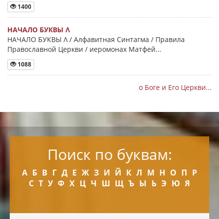
1400
НАЧАЛО БУКВЫ Λ
НАЧАЛО БУКВЫ Λ / Алфавитная Синтагма / Правила
Православной Церкви / иеромонах Матфей...
1088
о Боге и Его Церкви...
Поиск по буквам:
А
Б
В
Г
Д
Е
Ж
З
И
Й
К
Л
М
Н
О
П
Р
С
Т
У
Ф
Х
Ц
Ч
Ш
Щ
Ъ
Ы
Ь
Э
Ю
Я