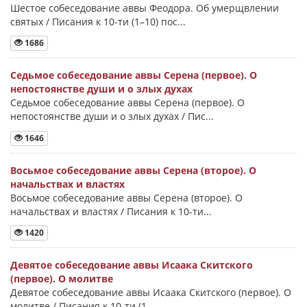
Шестое собеседование аввы Феодора. Об умерщвлении
святых / Писания к 10-ти (1–10) пос...
1686
Седьмое собеседование аввы Серена (первое). О
непостоянстве души и о злых духах
Седьмое собеседование аввы Серена (первое). О
непостоянстве души и о злых духах / Пис...
1646
Восьмое собеседование аввы Серена (второе). О
начальствах и властях
Восьмое собеседование аввы Серена (второе). О
начальствах и властях / Писания к 10-ти...
1420
Девятое собеседование аввы Исаака Скитского
(первое). О молитве
Девятое собеседование аввы Исаака Скитского (первое). О
молитве / Писания к 10-ти (1–...