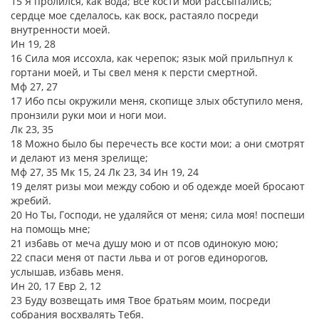
15 Я пролился, как вода; все кости мои рассыпались;
сердце мое сделалось, как воск, растаяло посреди
внутренности моей.
Ин 19, 28
16 Сила моя иссохла, как черепок; язык мой прильпнул к
гортани моей, и Ты свел меня к персти смертной.
Мф 27, 27
17 Ибо псы окружили меня, скопище злых обступило меня,
пронзили руки мои и ноги мои.
Лк 23, 35
18 Можно было бы перечесть все кости мои; а они смотрят
и делают из меня зрелище;
Мф 27, 35 Мк 15, 24 Лк 23, 34 Ин 19, 24
19 делят ризы мои между собою и об одежде моей бросают
жребий.
20 Но Ты, Господи, не удаляйся от меня; сила моя! поспеши
на помощь мне;
21 избавь от меча душу мою и от псов одинокую мою;
22 спаси меня от пасти льва и от рогов единорогов,
услышав, избавь меня.
Ин 20, 17 Евр 2, 12
23 Буду возвещать имя Твое братьям моим, посреди
собрания восхвалять Тебя.