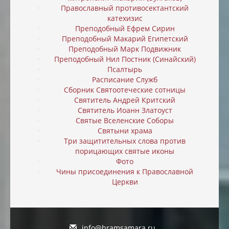
Православный противосектантский
катехизис
Преподобный Ефрем Сирин
Преподобный Макарий Египетский
Преподобный Марк Подвижник
Преподобный Нил Постник (Синайский)
Псалтырь
Расписание Служб
Сборник Святоотеческие сотницы
Святитель Андрей Критский
Святитель Иоанн Златоуст
Святые Вселенские Соборы
Святыни храма
Три защитительных слова против
порицающих святые иконы
Фото
Чины присоединения к Православной
Церкви
info@hramsamara.ru