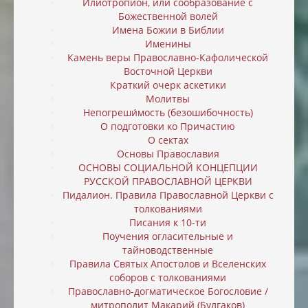
Илиотропион, или cообразование с
Божественной волей
Имена Божии в Библии
Именины
Камень веры Православно-Кафолической
Восточной Церкви
Краткий очерк аскетики
Молитвы
Непогреши́мость (безошибочность)
О подготовки ко Причастию
О сектах
Основы Православия
ОСНОВЫ СОЦИАЛЬНОЙ КОНЦЕПЦИИ
РУССКОЙ ПРАВОСЛАВНОЙ ЦЕРКВИ
Пидалион. Правила Православной Церкви с
толкованиями
Писания к 10-ти
Поучения огласительные и
тайноводственные
Правила Святых Апостолов и Вселенских
соборов с толкованиями
Православно-догматическое Богословие /
митрополит Макарий (Булгаков)