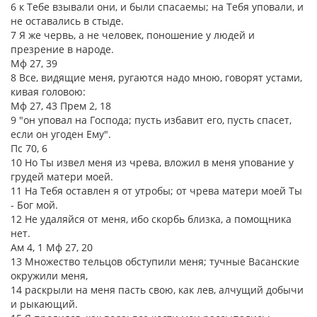
6 к Тебе взывали они, и были спасаемы; на Тебя уповали, и
не оставались в стыде.
7 Я же червь, а не человек, поношение у людей и
презрение в народе.
Мф 27, 39
8 Все, видящие меня, ругаются надо мною, говорят устами,
кивая головою:
Мф 27, 43 Прем 2, 18
9 "он уповал на Господа; пусть избавит его, пусть спасет,
если он угоден Ему".
Пс 70, 6
10 Но Ты извел меня из чрева, вложил в меня упование у
грудей матери моей.
11 На Тебя оставлен я от утробы; от чрева матери моей Ты
- Бог мой.
12 Не удаляйся от меня, ибо скорбь близка, а помощника
нет.
Ам 4, 1 Мф 27, 20
13 Множество тельцов обступили меня; тучные Васанские
окружили меня,
14 раскрыли на меня пасть свою, как лев, алчущий добычи
и рыкающий.