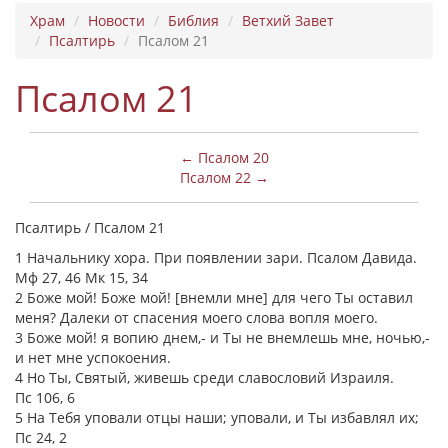
Храм
Новости
Библия
Ветхий Завет
Псалтирь
Псалом 21
Псалом 21
← Псалом 20
Псалом 22 →
Псалтирь / Псалом 21
1 Начальнику хора. При появлении зари. Псалом Давида.
Мф 27, 46 Мк 15, 34
2 Боже мой! Боже мой! [внемли мне] для чего Ты оставил
меня? Далеки от спасения моего слова вопля моего.
3 Боже мой! я вопию днем,- и Ты не внемлешь мне, ночью,-
и нет мне успокоения.
4 Но Ты, Святый, живешь среди славословий Израиля.
Пс 106, 6
5 На Тебя уповали отцы наши; уповали, и Ты избавлял их;
Пс 24, 2