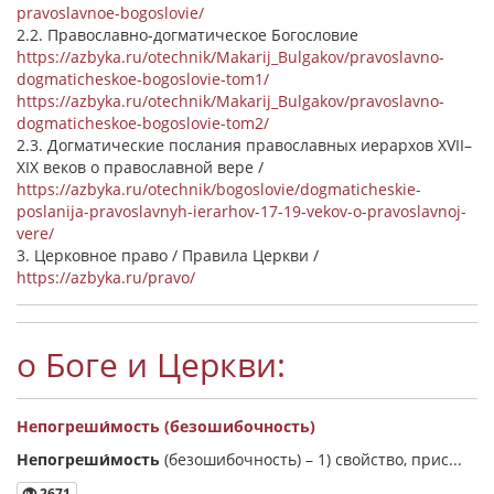
pravoslavnoe-bogoslovie/
2.2. Православно-догматическое Богословие
https://azbyka.ru/otechnik/Makarij_Bulgakov/pravoslavno-
dogmaticheskoe-bogoslovie-tom1/
https://azbyka.ru/otechnik/Makarij_Bulgakov/pravoslavno-
dogmaticheskoe-bogoslovie-tom2/
2.3. Догматические послания православных иерархов XVII–
XIX веков о православной вере /
https://azbyka.ru/otechnik/bogoslovie/dogmaticheskie-
poslanija-pravoslavnyh-ierarhov-17-19-vekov-o-pravoslavnoj-
vere/
3. Церковное право / Правила Церкви /
https://azbyka.ru/pravo/
о Боге и Церкви:
Непогреши́мость (безошибочность)
Непогреши́мость
(безошибочность) –
1) свойство, прис...
2671