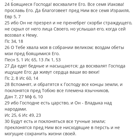
24 Боящиеся Господа! восхвалите Его. Все семя Иакова!
прославь Его. Да благоговеет пред Ним все семя Израиля,
Евр 5, 7
25 ибо Он не презрел и не пренебрег скорби страждущего,
не скрыл от него лица Своего, но услышал его, когда сей
воззвал к Нему.
Пс 34, 18
26 О Тебе хвала моя в собрании великом; воздам обеты
мои пред боящимися Его.
Песн 5, 1 Ис 65, 13 Лк 1, 53
27 Да едят бедные и насыщаются; да восхвалят Господа
ищущие Его; да живут сердца ваши во веки!
Пс 2, 8 Ис 60, 14
28 Вспомнят, и обратятся к Господу все концы земли, и
поклонятся пред Тобою все племена язычников,
Дан 7, 27 Мф 6, 10
29 ибо Господне есть царство, и Он - Владыка над
народами.
Ис 25, 6 Ис 49, 23
30 Будут есть и поклоняться все тучные земли;
преклонятся пред Ним все нисходящие в персть и не
могущие сохранить жизни своей.