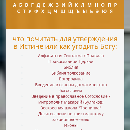
А
Б
В
Г
Д
Е
Ж
З
И
Й
К
Л
М
Н
О
П
Р
С
Т
У
Ф
Х
Ц
Ч
Ш
Щ
Ъ
Ы
Ь
Э
Ю
Я
что почитать для утверждения
в Истине или как угодить Богу:
Алфавитная Синтагма / Правила
Православной Церкви
Библия
Библия толкование
Богородица
Введение в основы догматического
богословия
Введение в православное богословие /
митрополит Макарий (Булгаков)
Воскресная школа "Тропинка"
Десятословие по христианскому
законоположению
Иконы