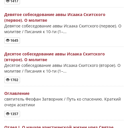
1417
Девятое собеседование аввы Исаака Скитского
(первое). О молитве
Девятое собеседование аввы Исаака Скитского (первое). О
молитве / Писания к 10-ти (1–...
1645
Десятое собеседование аввы Исаака Скитского
(второе). О молитве
Десятое собеседование аввы Исаака Скитского (второе). О
молитве / Писания к 10-ти (1–...
1702
Оглавление
святитель Феофан Затворник / Путь ко спасению. Краткий
очерк аскетики
1357
Отдел I. О начале христианской жизни чрез Святое