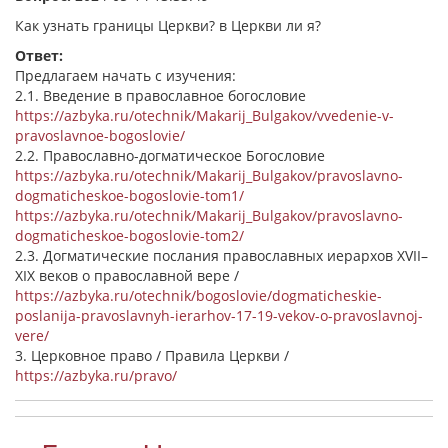
Как узнать границы Церкви? в Церкви ли я?
Ответ:
Предлагаем начать с изучения:
2.1. Введение в православное богословие
https://azbyka.ru/otechnik/Makarij_Bulgakov/vvedenie-v-
pravoslavnoe-bogoslovie/
2.2. Православно-догматическое Богословие
https://azbyka.ru/otechnik/Makarij_Bulgakov/pravoslavno-
dogmaticheskoe-bogoslovie-tom1/
https://azbyka.ru/otechnik/Makarij_Bulgakov/pravoslavno-
dogmaticheskoe-bogoslovie-tom2/
2.3. Догматические послания православных иерархов XVII–
XIX веков о православной вере /
https://azbyka.ru/otechnik/bogoslovie/dogmaticheskie-
poslanija-pravoslavnyh-ierarhov-17-19-vekov-o-pravoslavnoj-
vere/
3. Церковное право / Правила Церкви /
https://azbyka.ru/pravo/