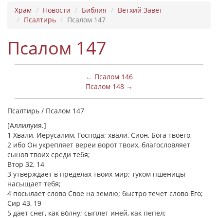
Храм
Новости
Библия
Ветхий Завет
Псалтирь
Псалом 147
Псалом 147
← Псалом 146
Псалом 148 →
Псалтирь / Псалом 147
[Аллилуия.]
1 Хвали, Иерусалим, Господа; хвали, Сион, Бога твоего,
2 ибо Он укрепляет вереи ворот твоих, благословляет
сынов твоих среди тебя;
Втор 32, 14
3 утверждает в пределах твоих мир; туком пшеницы
насыщает тебя;
4 посылает слово Свое на землю; быстро течет слово Его;
Сир 43, 19
5 дает снег, как во́лну; сыплет иней, как пепел;