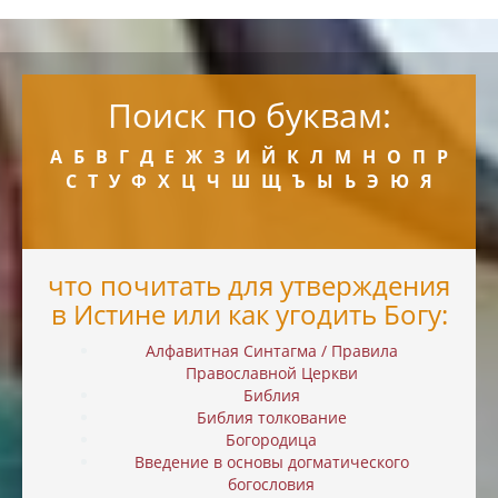
Поиск по буквам:
А
Б
В
Г
Д
Е
Ж
З
И
Й
К
Л
М
Н
О
П
Р
С
Т
У
Ф
Х
Ц
Ч
Ш
Щ
Ъ
Ы
Ь
Э
Ю
Я
что почитать для утверждения
в Истине или как угодить Богу:
Алфавитная Синтагма / Правила
Православной Церкви
Библия
Библия толкование
Богородица
Введение в основы догматического
богословия