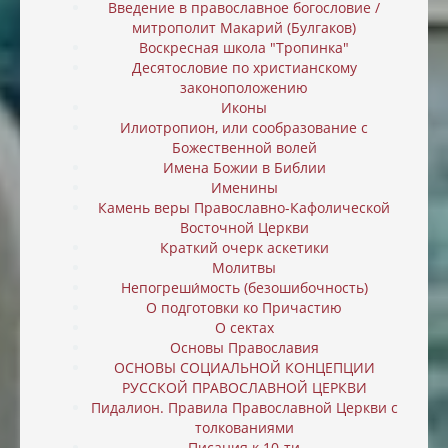
Введение в православное богословие /
митрополит Макарий (Булгаков)
Воскресная школа "Тропинка"
Десятословие по христианскому
законоположению
Иконы
Илиотропион, или cообразование с
Божественной волей
Имена Божии в Библии
Именины
Камень веры Православно-Кафолической
Восточной Церкви
Краткий очерк аскетики
Молитвы
Непогреши́мость (безошибочность)
О подготовки ко Причастию
О сектах
Основы Православия
ОСНОВЫ СОЦИАЛЬНОЙ КОНЦЕПЦИИ
РУССКОЙ ПРАВОСЛАВНОЙ ЦЕРКВИ
Пидалион. Правила Православной Церкви с
толкованиями
Писания к 10-ти