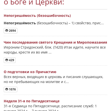
о Боге и Церкви:
Непогреши́мость (безошибочность)
Непогреши́мость
(безошибочность) –
1) свойство, прис...
2694
Чин последования святого Крещения и Миропомазания
Иероним Стридонский, блж. (†420) Итак идите, научите все
народы, крестя их во имя ...
429
О подготовки ко Причастию
Всех верных, входящих в церковь и писания слушающих,
но не пребывающих на молитве и с...
1076
Неделя 31-я по Пятидесятнице
31-я Седмица по Пятидесятнице, расписание служб: 1
января 2024 г. - 7 января 2024 г.