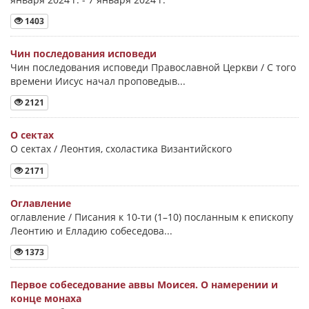
1403
Чин последования исповеди
Чин последования исповеди Православной Церкви / С того
времени Иисус начал проповедыв...
2121
О сектах
О сектах / Леонтия, схоластика Византийского
2171
Оглавление
оглавление / Писания к 10-ти (1–10) посланным к епископу
Леонтию и Елладию собеседова...
1373
Первое собеседование аввы Моисея. О намерении и
конце монаха