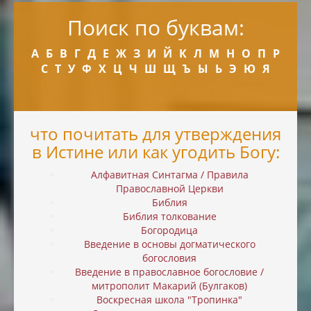
Поиск по буквам:
А
Б
В
Г
Д
Е
Ж
З
И
Й
К
Л
М
Н
О
П
Р
С
Т
У
Ф
Х
Ц
Ч
Ш
Щ
Ъ
Ы
Ь
Э
Ю
Я
что почитать для утверждения
в Истине или как угодить Богу:
Алфавитная Синтагма / Правила
Православной Церкви
Библия
Библия толкование
Богородица
Введение в основы догматического
богословия
Введение в православное богословие /
митрополит Макарий (Булгаков)
Воскресная школа "Тропинка"