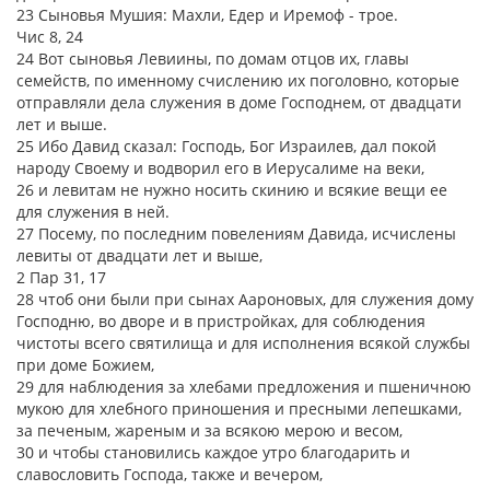
23 Сыновья Мушия: Махли, Едер и Иремоф - трое.
Чис 8, 24
24 Вот сыновья Левиины, по домам отцов их, главы
семейств, по именному счислению их поголовно, которые
отправляли дела служения в доме Господнем, от двадцати
лет и выше.
25 Ибо Давид сказал: Господь, Бог Израилев, дал покой
народу Своему и водворил его в Иерусалиме на веки,
26 и левитам не нужно носить скинию и всякие вещи ее
для служения в ней.
27 Посему, по последним повелениям Давида, исчислены
левиты от двадцати лет и выше,
2 Пар 31, 17
28 чтоб они были при сынах Аароновых, для служения дому
Господню, во дворе и в пристройках, для соблюдения
чистоты всего святилища и для исполнения всякой службы
при доме Божием,
29 для наблюдения за хлебами предложения и пшеничною
мукою для хлебного приношения и пресными лепешками,
за печеным, жареным и за всякою мерою и весом,
30 и чтобы становились каждое утро благодарить и
славословить Господа, также и вечером,