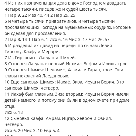
4 Из них назначены для дела в доме Господнем двадцать
четыре тысячи, писцов же и судей шесть тысяч,
1 Пар 9, 22 Иез 40, 44 2 Пар 29, 25
5 и четыре тысячи привратников, и четыре тысячи
прославляющих Господа на музыкальных орудиях, которые
он сделал для прославления.
2 Пар 8, 14 1 Пар 6, 1 Исх 6, 16 Чис 3, 17 Чис 26, 57
6 И разделил их Давид на череды по сынам Левия -
Гирсону, Каафу и Мерари.
7 Из Гирсонян - Лаедан и Шимей.
8 Сыновья Лаедана: первый Иехиил, Зефам и Иоиль, трое.
9 Сыновья Шимея: Шеломиф, Хазиил и Гаран, трое. Они
главы поколений Лаедановых.
10 Еще сыновья Шимея: Иахаф, Зиза, Иеуш и Берия. Это
сыновья Шимея, четверо.
11 Иахаф был главным, Зиза вторым; Иеуш и Берия имели
детей немного, и потому они были в одном счете при доме
отца.
Исх 6, 18
12 Сыновья Каафа: Амрам, Ицгар, Хеврон и Озиил,
четверо.
Исх 6, 20 Чис 3, 10 Евр 5, 4