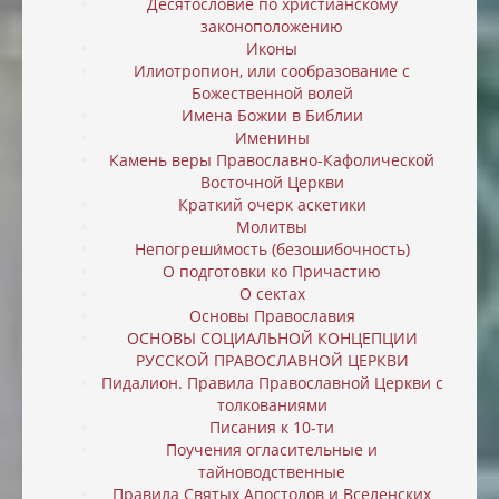
Десятословие по христианскому
законоположению
Иконы
Илиотропион, или cообразование с
Божественной волей
Имена Божии в Библии
Именины
Камень веры Православно-Кафолической
Восточной Церкви
Краткий очерк аскетики
Молитвы
Непогреши́мость (безошибочность)
О подготовки ко Причастию
О сектах
Основы Православия
ОСНОВЫ СОЦИАЛЬНОЙ КОНЦЕПЦИИ
РУССКОЙ ПРАВОСЛАВНОЙ ЦЕРКВИ
Пидалион. Правила Православной Церкви с
толкованиями
Писания к 10-ти
Поучения огласительные и
тайноводственные
Правила Святых Апостолов и Вселенских