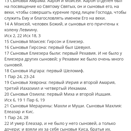
13 Сыновья Амрама: Аарон и Моисей. Аарон отделен был
на посвящение ко Святому Святых, он и сыновья его, на
веки, чтобы совершать курение пред лицем Господа, чтобы
служить Ему и благословлять именем Его на веки.
14 А Моисей, человек Божий, и сыновья его причтены к
колену Левиину.
Исх 2, 22 Исх 18, 3
15 Сыновья Моисея: Гирсон и Елиезер.
16 Сыновья Гирсона: первый был Шевуил.
17 Сыновья Елиезера были: первый Рехавия. И не было у
Елиезера других сыновей; у Рехавии же было очень много
сыновей.
18 Сыновья Ицгара: первый Шеломиф.
1 Пар 24, 23-24
19 Сыновья Хеврона: первый Иерия и второй Амария,
третий Иахазиил и четвертый Иекамам.
20 Сыновья Озиила: первый Миха и второй Ишшия.
Исх 6, 19 1 Пар 6, 19
21 Сыновья Мерарины: Махли и Муши. Сыновья Махлия:
Елеазар и Кис.
1 Пар 24, 28
22 И умер Елеазар, и не было у него сыновей, а только
дочери; и взяли их за себя сыновья Киса, братья их.