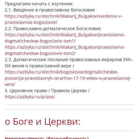
Предлагаем начать с изучения:
2.1. Введение в православное богословие
https://azbyka.ru/otechnik/Makarij_Bulgakov/vvedenie-v-
pravoslavnoe-bogoslovie/
2.2. Православно-догматическое Богословие
https://azbyka.ru/otechnik/Makarij_Bulgakov/pravoslavno-
dogmaticheskoe-bogoslovie-tom1/
https://azbyka.ru/otechnik/Makarij_Bulgakov/pravoslavno-
dogmaticheskoe-bogoslovie-tom2/
2.3. Догматические послания православных иерархов XVII–
XIX веков о православной вере /
https://azbyka.ru/otechnik/bogoslovie/dogmaticheskie-
poslanija-pravoslavnyh-ierarhov-17-19-vekov-o-pravoslavnoj-
vere/
3. Церковное право / Правила Церкви /
https://azbyka.ru/pravo/
о Боге и Церкви:
Непогреши́мость (безошибочность)