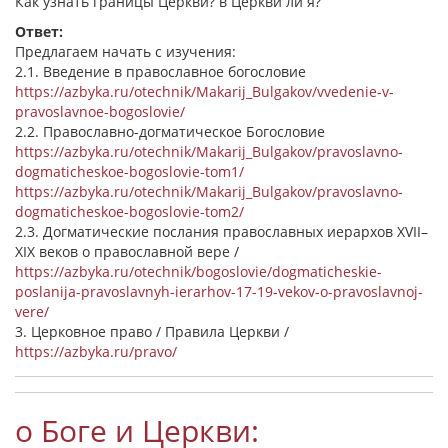
Как узнать границы Церкви? в Церкви ли я?
Ответ:
Предлагаем начать с изучения:
2.1. Введение в православное богословие
https://azbyka.ru/otechnik/Makarij_Bulgakov/vvedenie-v-
pravoslavnoe-bogoslovie/
2.2. Православно-догматическое Богословие
https://azbyka.ru/otechnik/Makarij_Bulgakov/pravoslavno-
dogmaticheskoe-bogoslovie-tom1/
https://azbyka.ru/otechnik/Makarij_Bulgakov/pravoslavno-
dogmaticheskoe-bogoslovie-tom2/
2.3. Догматические послания православных иерархов XVII–
XIX веков о православной вере /
https://azbyka.ru/otechnik/bogoslovie/dogmaticheskie-
poslanija-pravoslavnyh-ierarhov-17-19-vekov-o-pravoslavnoj-
vere/
3. Церковное право / Правила Церкви /
https://azbyka.ru/pravo/
о Боге и Церкви: