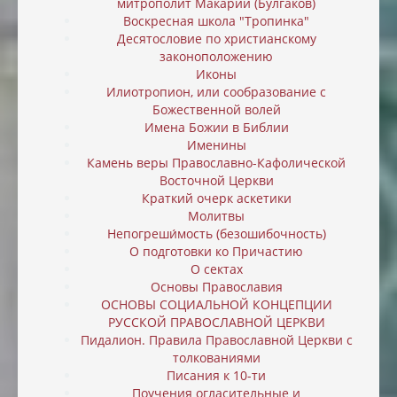
митрополит Макарий (Булгаков)
Воскресная школа "Тропинка"
Десятословие по христианскому
законоположению
Иконы
Илиотропион, или cообразование с
Божественной волей
Имена Божии в Библии
Именины
Камень веры Православно-Кафолической
Восточной Церкви
Краткий очерк аскетики
Молитвы
Непогреши́мость (безошибочность)
О подготовки ко Причастию
О сектах
Основы Православия
ОСНОВЫ СОЦИАЛЬНОЙ КОНЦЕПЦИИ
РУССКОЙ ПРАВОСЛАВНОЙ ЦЕРКВИ
Пидалион. Правила Православной Церкви с
толкованиями
Писания к 10-ти
Поучения огласительные и