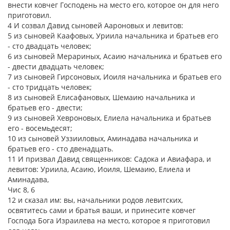
внести ковчег Господень на место его, которое он для него
приготовил.
4 И созвал Давид сыновей Аароновых и левитов:
5 из сыновей Каафовых, Уриила начальника и братьев его
- сто двадцать человек;
6 из сыновей Мерариных, Асаию начальника и братьев его
- двести двадцать человек;
7 из сыновей Гирсоновых, Иоиля начальника и братьев его
- сто тридцать человек;
8 из сыновей Елисафановых, Шемаию начальника и
братьев его - двести;
9 из сыновей Хевроновых, Елиела начальника и братьев
его - восемьдесят;
10 из сыновей Уззииловых, Аминадава начальника и
братьев его - сто двенадцать.
11 И призвал Давид священников: Садока и Авиафара, и
левитов: Уриила, Асаию, Иоиля, Шемаию, Елиела и
Аминадава,
Чис 8, 6
12 и сказал им: вы, начальники родов левитских,
освятитесь сами и братья ваши, и принесите ковчег
Господа Бога Израилева на место, которое я приготовил