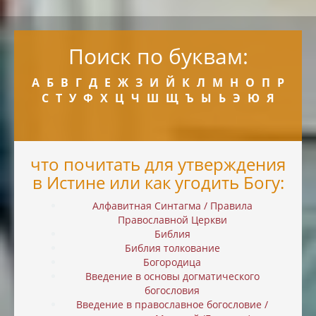
Поиск по буквам:
А
Б
В
Г
Д
Е
Ж
З
И
Й
К
Л
М
Н
О
П
Р
С
Т
У
Ф
Х
Ц
Ч
Ш
Щ
Ъ
Ы
Ь
Э
Ю
Я
что почитать для утверждения
в Истине или как угодить Богу:
Алфавитная Синтагма / Правила
Православной Церкви
Библия
Библия толкование
Богородица
Введение в основы догматического
богословия
Введение в православное богословие /