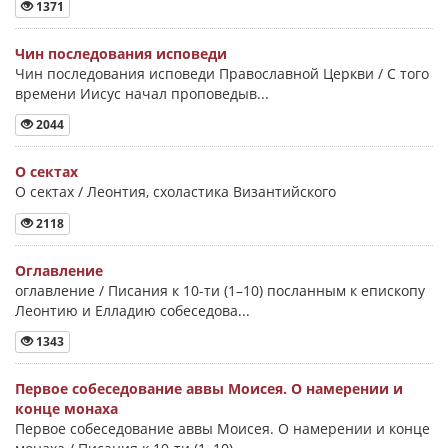
1371
Чин последования исповеди
Чин последования исповеди Православной Церкви / С того
времени Иисус начал проповедыв...
2044
О сектах
О сектах / Леонтия, схоластика Византийского
2118
Оглавление
оглавление / Писания к 10-ти (1–10) посланным к епископу
Леонтию и Елладию собеседова...
1343
Первое собеседование аввы Моисея. О намерении и
конце монаха
Первое собеседование аввы Моисея. О намерении и конце