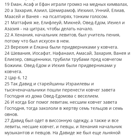
19 Еман, Асаф и Ефан играли громко на медных кимвалах,
20 а Захария, Азиил, Шемирамоф, Иехиил, Унний, Елиав,
Маасей и Ванея - на псалтирях, тонким голосом.
21 Маттафия же, Елифлеуй, Микней, Овед-Едом, Иеиел и
Азазия - на цитрах, чтобы делать начало.
22 А Хенания, начальник левитов, был учитель пения,
потому что был искусен в нем.
23 Верехия и Елкана были придверниками у ковчега.
24 Шевания, Иосафат, Нафанаил, Амасай, Захария, Ванея и
Елиезер, священники, трубили трубами пред ковчегом
Божиим. Овед-Едом и Иехия были придверниками у
ковчега.
2 Цар 6, 12
25 Так Давид и старейшины Израилевы и
тысяченачальники пошли перенести ковчег завета
Господня из дома Овед-Едомова с веселием.
26 И когда Бог помог левитам, несшим ковчег завета
Господня, тогда закололи в жертву семь тельцов и семь
овнов.
27 Давид был одет в виссонную одежду, а также и все
левиты, несшие ковчег, и певцы, и Хенания начальник
музыкантов и певцов. На Давиде же был еще льняной