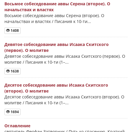
Восьмое собеседование аввы Серена (второе). О
начальствах и властях
Восьмое собеседование аввы Серена (второе). О
начальствах и властях / Писания к 10-ти...
1408
Девятое собеседование аввы Исаака Скитского
(первое). О молитве
Девятое собеседование аввы Исаака Скитского (первое). О
молитве / Писания к 10-ти (1–...
1638
Десятое собеседование аввы Исаака Скитского
(второе). О молитве
Десятое собеседование аввы Исаака Скитского (второе). О
молитве / Писания к 10-ти (1–...
1694
Оглавление
святитель Феофан Затворник / Путь ко спасению. Краткий