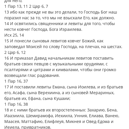
для него;
1 Пар 13, 11 2 Цар 6, 7
13 ибо как прежде не вы это делали, то Господь Бог наш
поразил нас за то, что мы не взыскали Его, как должно.
14 И освятились священники и левиты для того, чтобы
нести ковчег Господа, Бога Израилева.
Исх 25, 14
15 И понесли сыновья левитов ковчег Божий, как
заповедал Моисей по слову Господа, на плечах, на шестах.
2 Цар 6, 12
16 И приказал Давид начальникам левитов поставить
братьев своих певцов с музыкальными орудиями, с
псалтирями и цитрами и кимвалами, чтобы они громко
возвещали глас радования.
1 Пар 16, 37
17 И поставили левиты Емана, сына Иоилева, и из братьев
его, Асафа, сына Верехиина, а из сыновей Мерариных,
братьев их, Ефана, сына Кушаии;
1 Пар 16, 38
18 и с ними братьев их второстепенных: Захарию, Бена,
Иаазиила, Шемирамофа, Иехиила, Унния, Елиава, Ванею,
Маасея, Маттафию, Елифлеуя, Микнея и Овед-Едома и
Иеиела, привратников.