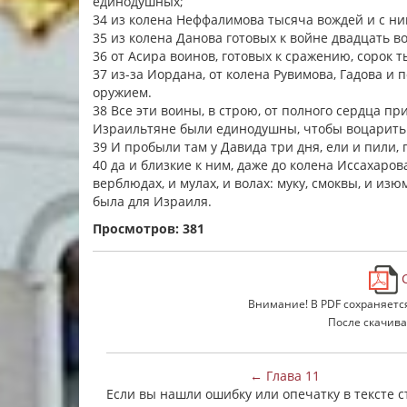
единодушных;
34 из колена Неффалимова тысяча вождей и с н
35 из колена Данова готовых к войне двадцать в
36 от Асира воинов, готовых к сражению, сорок 
37 из-за Иордана, от колена Рувимова, Гадова и
оружием.
38 Все эти воины, в строю, от полного сердца п
Израильтяне были единодушны, чтобы воцарить
39 И пробыли там у Давида три дня, ели и пили, 
40 да и близкие к ним, даже до колена Иссахаров
верблюдах, и мулах, и волах: муку, смоквы, и изюм
была для Израиля.
Просмотров: 381
С
Внимание! В PDF сохраняетс
После скачива
← Глава 11
Если вы нашли ошибку или опечатку в тексте 