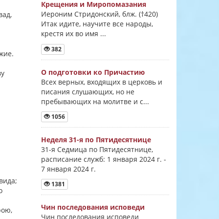
Крещения и Миропомазания
Иероним Стридонский, блж. (†420)
вад,
Итак идите, научите все народы,
крестя их во имя ...
382
ожие.
О подготовки ко Причастию
ву
Всех верных, входящих в церковь и
писания слушающих, но не
пребывающих на молитве и с...
1056
Неделя 31-я по Пятидесятнице
31-я Седмица по Пятидесятнице,
расписание служб: 1 января 2024 г. -
7 января 2024 г.
авида;
1381
о
Чин последования исповеди
рою,
Чин последования исповеди