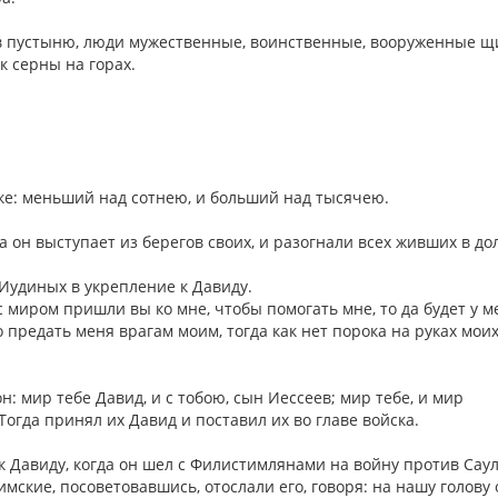
 в пустыню, люди мужественные, воинственные, вооруженные щ
ак серны на горах.
ске: меньший над сотнею, и больший над тысячею.
 он выступает из берегов своих, и разогнали всех живших в до
Иудиных в укрепление к Давиду.
с миром пришли вы ко мне, чтобы помогать мне, то да будет у м
о предать меня врагам моим, тогда как нет порока на руках моих,
он: мир тебе Давид, и с тобою, сын Иессеев; мир тебе, и мир
Тогда принял их Давид и поставил их во главе войска.
 Давиду, когда он шел с Филистимлянами на войну против Саул
мские, посоветовавшись, отослали его, говоря: на нашу голову 