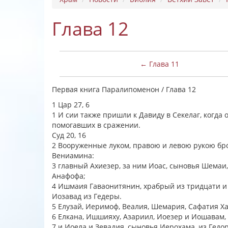
Глава 12
← Глава 11
Первая книга Паралипоменон / Глава 12
1 Цар 27, 6
1 И сии также пришли к Давиду в Секелаг, когда 
помогавших в сражении.
Суд 20, 16
2 Вооруженные луком, правою и левою рукою бро
Вениамина:
3 главный Ахиезер, за ним Иоас, сыновья Шемаи,
Анафофа;
4 Ишмаия Гаваонитянин, храбрый из тридцати и
Иозавад из Гедеры.
5 Елузай, Иеримоф, Веалия, Шемария, Сафатия 
6 Елкана, Ишшияху, Азариил, Иоезер и Иошавам,
7 и Иоела и Зевадия, сыновья Иерохама, из Гедо