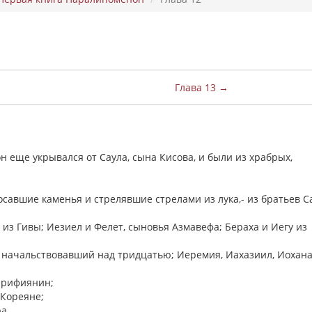
Глава 13 →
он еще укрывался от Саула, сына Кисова, и были из храбрых,
савшие каменья и стрелявшие стрелами из лука,- из братьев Са
 из Гивы; Иезиел и Фелет, сыновья Азмавефа; Бераха и Иегу из
 начальствовавший над тридцатью; Иеремия, Иахазиил, Иохана
Харифиянин;
 Кореяне;
ра.