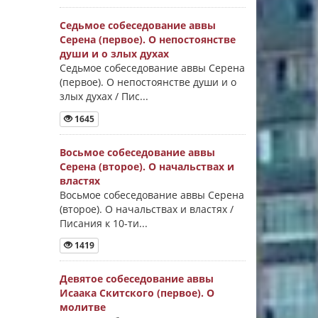
Седьмое собеседование аввы
Серена (первое). О непостоянстве
души и о злых духах
Седьмое собеседование аввы Серена
(первое). О непостоянстве души и о
злых духах / Пис...
1645
Восьмое собеседование аввы
Серена (второе). О начальствах и
властях
Восьмое собеседование аввы Серена
(второе). О начальствах и властях /
Писания к 10-ти...
1419
Девятое собеседование аввы
Исаака Скитского (первое). О
молитве