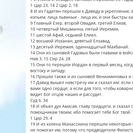
1 Цар 23, 14 2 Цар 2, 18
8 И из Гадитян перешли к Давиду в укрепление,
копьем; лица львиные - лица их, и они быстры к
9 Главный Езер, второй Овадия, третий Елиав,
10 четвертый Мишманна, пятый Иеремия,
11 шестой Афай, седьмой Елиел,
12 восьмой Иоханан, девятый Елзавад,
13 десятый Иеремия, одиннадцатый Махбанай.
14 Они из сыновей Гадовых были главами в вой
Нав 3, 15 Сир 24, 28
15 Они-то перешли Иордан в первый месяц, когда
востоку и западу.
16 Пришли также и из сыновей Вениаминовых и 
17 Давид вышел навстречу им и сказал им: если 
вами одно сердце; а если для того, чтобы коварн
видит Бог отцов наших и рассудит.
Суд 6, 34
18 И объял дух Амасая, главу тридцати, и сказал 
помощникам твоим; ибо помогает тебе Бог твой. 
1 Цар 29, 4
19 И из колена Манассиина перешли некоторые к
не помогал им, потому что предводители Филисти