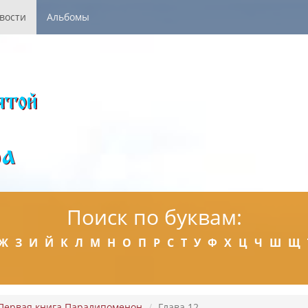
вости
Альбомы
Поиск по буквам:
Ж
З
И
Й
К
Л
М
Н
О
П
Р
С
Т
У
Ф
Х
Ц
Ч
Ш
Щ
Первая книга Паралипоменон
Глава 12