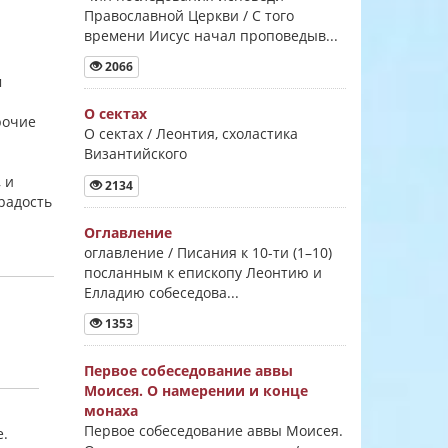
Православной Церкви / С того
времени Иисус начал проповедыв...
2066
м
О сектах
рочие
О сектах / Леонтия, схоластика
Византийского
 и
2134
 радость
Оглавление
оглавление / Писания к 10-ти (1–10)
посланным к епископу Леонтию и
Елладию собеседова...
1353
Первое собеседование аввы
Моисея. О намерении и конце
монаха
Первое собеседование аввы Моисея.
е.