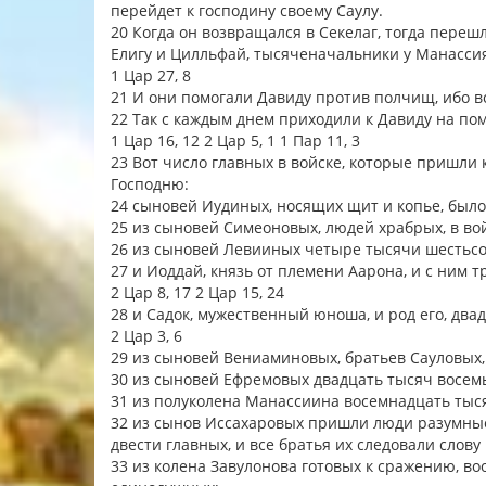
перейдет к господину своему Саулу.
20 Когда он возвращался в Секелаг, тогда переш
Елигу и Цилльфай, тысяченачальники у Манасси
1 Цар 27, 8
21 И они помогали Давиду против полчищ, ибо в
22 Так с каждым днем приходили к Давиду на пом
1 Цар 16, 12 2 Цар 5, 1 1 Пар 11, 3
23 Вот число главных в войске, которые пришли 
Господню:
24 сыновей Иудиных, носящих щит и копье, было
25 из сыновей Симеоновых, людей храбрых, в вой
26 из сыновей Левииных четыре тысячи шестьс
27 и Иоддай, князь от племени Аарона, и с ним 
2 Цар 8, 17 2 Цар 15, 24
28 и Садок, мужественный юноша, и род его, два
2 Цар 3, 6
29 из сыновей Вениаминовых, братьев Сауловых,
30 из сыновей Ефремовых двадцать тысяч восем
31 из полуколена Манассиина восемнадцать тыс
32 из сынов Иссахаровых пришли люди разумные,
двести главных, и все братья их следовали слову
33 из колена Завулонова готовых к сражению, в