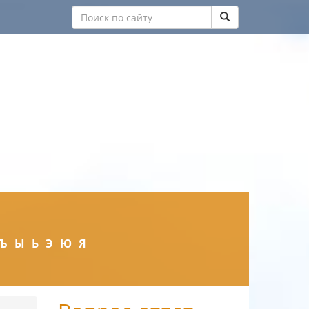
Ъ
Ы
Ь
Э
Ю
Я