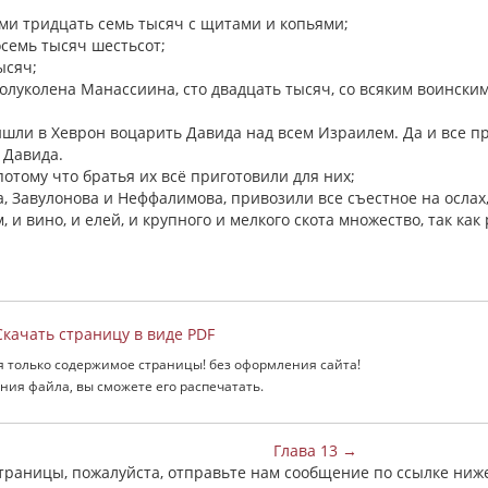
ими тридцать семь тысяч с щитами и копьями;
осемь тысяч шестьсот;
тысяч;
 полуколена Манассиина, сто двадцать тысяч, со всяким воински
ришли в Хеврон воцарить Давида над всем Израилем. Да и все п
 Давида.
потому что братья их всё приготовили для них;
а, Завулонова и Неффалимова, привозили все съестное на ослах,
, и вино, и елей, и крупного и мелкого скота множество, так как
качать страницу в виде PDF
я только содержимое страницы! без оформления сайта!
ния файла, вы сможете его распечатать.
Глава 13 →
страницы, пожалуйста, отправьте нам сообщение по ссылке ниж