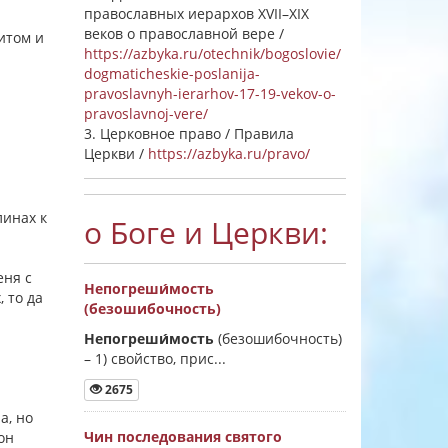
православных иерархов XVII–XIX
веков о православной вере /
итом и
https://azbyka.ru/otechnik/bogoslovie/
dogmaticheskie-poslanija-
pravoslavnyh-ierarhov-17-19-vekov-o-
pravoslavnoj-vere/
3. Церковное право / Правила
Церкви /
https://azbyka.ru/pravo/
линах к
о Боге и Церкви:
еня с
Непогреши́мость
 то да
(безошибочность)
Непогреши́мость
(безошибочность)
–
1) свойство, прис...
2675
а, но
Чин последования святого
он