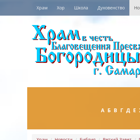
Храм
Хор
Школа
Духовенство
Но
А
Б
В
Г
Д
Е
Храм
Новости
Библия
Ветхий Завет