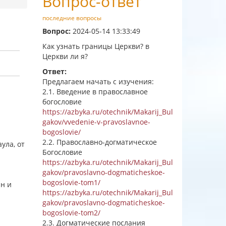
Вопрос-ответ
последние вопросы
Вопрос:
2024-05-14 13:33:49
Как узнать границы Церкви? в
Церкви ли я?
Ответ:
Предлагаем начать с изучения:
2.1. Введение в православное
богословие
https://azbyka.ru/otechnik/Makarij_Bul
gakov/vvedenie-v-pravoslavnoe-
bogoslovie/
2.2. Православно-догматическое
ула, от
Богословие
https://azbyka.ru/otechnik/Makarij_Bul
gakov/pravoslavno-dogmaticheskoe-
bogoslovie-tom1/
н и
https://azbyka.ru/otechnik/Makarij_Bul
gakov/pravoslavno-dogmaticheskoe-
bogoslovie-tom2/
2.3. Догматические послания