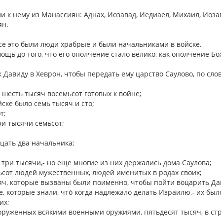
ли к нему из Манассиян: Аднах, Иозавад, Иедиаел, Михаил, Иоза
ян.
се это были люди храбрые и были начальниками в войске.
ощь до того, что его ополчение стало велико, как ополчение Б
к Давиду в Хеврон, чтобы передать ему царство Саулово, по сло
 шесть тысяч восемьсот готовых к войне;
ске было семь тысяч и сто;
от;
три тысячи семьсот;
дцать два начальника;
 три тысячи,- но еще многие из них держались дома Саулова;
ьсот людей мужественных, людей именитых в родах своих;
яч, которые вызваны были поименно, чтобы пойти воцарить Д
 которые знали, что́ когда надлежало делать Израилю,- их был
 их;
ооруженных всякими военными оружиями, пятьдесят тысяч, в ст