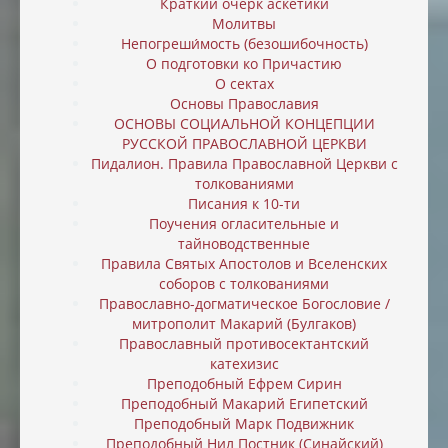
Краткий очерк аскетики
Молитвы
Непогреши́мость (безошибочность)
О подготовки ко Причастию
О сектах
Основы Православия
ОСНОВЫ СОЦИАЛЬНОЙ КОНЦЕПЦИИ
РУССКОЙ ПРАВОСЛАВНОЙ ЦЕРКВИ
Пидалион. Правила Православной Церкви с
толкованиями
Писания к 10-ти
Поучения огласительные и
тайноводственные
Правила Святых Апостолов и Вселенских
соборов с толкованиями
Православно-догматическое Богословие /
митрополит Макарий (Булгаков)
Православный противосектантский
катехизис
Преподобный Ефрем Сирин
Преподобный Макарий Египетский
Преподобный Марк Подвижник
Преподобный Нил Постник (Синайский)