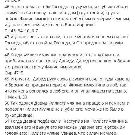
Ис 45, 5
46 ныне предаст тебя Господь в руку мою, и я убью тебя, и
сниму с тебя голову твою, и отдам [труп твой и] трупы
войска Филистимского птицам небесным и зверям земным,
и узнает вся земля, что есть Бог в Израиле;
Пс 43, 34, 10, 6-7
47 и узнает весь этот сонм, что не мечом и копьем спасает
Господь, ибо это война Господа, и Он предаст вас в руки
наши.
48 Когда Филистимлянин поднялся и стал подходить и
приближаться навстречу Давиду, Давид поспешно побежал
к строю навстречу Филистимлянину.
Сир 47, 5
49 И опустил Давид руку свою в сумку и взял оттуда камень,
и бросил из пращи и поразил Филистимлянина в лоб, так
что камень вонзился в лоб его, и он упал лицем на землю.
1 Мак 4, 30
50 Так одолел Давид Филистимлянина пращею и камнем, и
поразил Филистимлянина и убил его; меча же не было в
руках Давида.
51 Тогда Давид подбежал и, наступив на Филистимлянина,
взял меч его и вынул его из ножен, ударил его и отсек им
голову его; Филистимляне, увидев, что силач их умер,