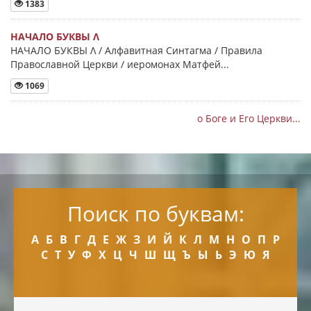
1383
НАЧАЛО БУКВЫ Λ
НАЧАЛО БУКВЫ Λ / Алфавитная Синтагма / Правила
Православной Церкви / иеромонах Матфей...
1069
о Боге и Его Церкви...
Поиск по буквам:
А
Б
В
Г
Д
Е
Ж
З
И
Й
К
Л
М
Н
О
П
Р
С
Т
У
Ф
Х
Ц
Ч
Ш
Щ
Ъ
Ы
Ь
Э
Ю
Я