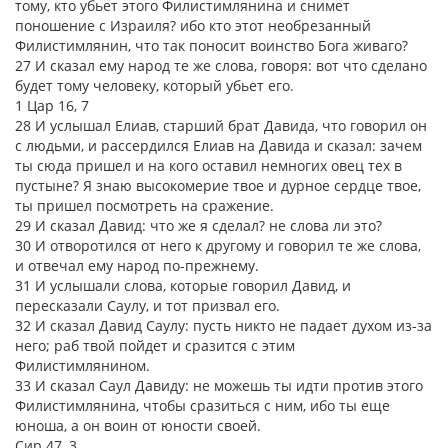
тому, кто убьет этого Филистимлянина и снимет
поношение с Израиля? ибо кто этот необрезанный
Филистимлянин, что так поносит воинство Бога живаго?
27 И сказал ему народ те же слова, говоря: вот что сделано
будет тому человеку, который убьет его.
1 Цар 16, 7
28 И услышал Елиав, старший брат Давида, что говорил он
с людьми, и рассердился Елиав на Давида и сказал: зачем
ты сюда пришел и на кого оставил немногих овец тех в
пустыне? Я знаю высокомерие твое и дурное сердце твое,
ты пришел посмотреть на сражение.
29 И сказал Давид: что же я сделал? не слова ли это?
30 И отворотился от него к другому и говорил те же слова,
и отвечал ему народ по-прежнему.
31 И услышали слова, которые говорил Давид, и
пересказали Саулу, и тот призвал его.
32 И сказал Давид Саулу: пусть никто не падает духом из-за
него; раб твой пойдет и сразится с этим
Филистимлянином.
33 И сказал Саул Давиду: не можешь ты идти против этого
Филистимлянина, чтобы сразиться с ним, ибо ты еще
юноша, а он воин от юности своей.
Сир 47, 3