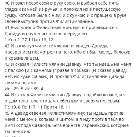
40 И взял посох свой в руку свою, и выбрал себе пять
гладких камней из ручья, и положил их в пастушескую
сумку, которая была с ним; и с сумкою и с пращею в руке
своей выступил против Филистимлянина.
41 Выступил и Филистимлянин, идя и приближаясь к
Давиду, и оруженосец шел впереди его.
1 Кор 1, 27 1 Цар 16, 12
42 И взглянул Филистимлянин и, увидев Давида, с
презрением посмотрел на него, ибо он был молод, белокур
и красив лицем.
43 И сказал Филистимлянин Давиду: что ты идешь на меня
с палкою [и с камнями]? разве я собака? [И сказал Давид:
нет, но хуже собаки.] И проклял Филистимлянин Давида
своими богами.
Иез 29, 5 Иез 39, 4
44 И сказал Филистимлянин Давиду: подойди ко мне, и я
отдам тело твое птицам небесным и зверям полевым.
Пс 19, 8 Пс 117, 11 Притч 18, 11
45 А Давид отвечал Филистимлянину: ты идешь против
меня с мечом и копьем и щитом, а я иду против тебя во
имя Господа Саваофа, Бога воинств Израильских, которые
ты поносил;