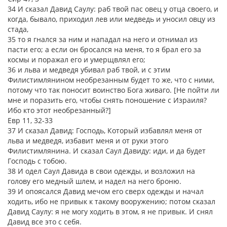
34 И сказал Давид Саулу: раб твой пас овец у отца своего, и
когда, бывало, приходил лев или медведь и уносил овцу из
стада,
35 то я гнался за ним и нападал на него и отнимал из
пасти его; а если он бросался на меня, то я брал его за
космы и поражал его и умерщвлял его;
36 и льва и медведя убивал раб твой, и с этим
Филистимлянином необрезанным будет то же, что с ними,
потому что так поносит воинство Бога живаго. [Не пойти ли
мне и поразить его, чтобы снять поношение с Израиля?
Ибо кто этот необрезанный?]
Евр 11, 32-33
37 И сказал Давид: Господь, Который избавлял меня от
льва и медведя, избавит меня и от руки этого
Филистимлянина. И сказал Саул Давиду: иди, и да будет
Господь с тобою.
38 И одел Саул Давида в свои одежды, и возложил на
голову его медный шлем, и надел на него броню.
39 И опоясался Давид мечом его сверх одежды и начал
ходить, ибо не привык к такому вооружению; потом сказал
Давид Саулу: я не могу ходить в этом, я не привык. И снял
Давид все это с себя.