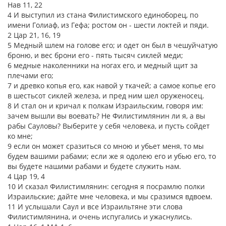
Нав 11, 22
4 И выступил из стана Филистимского единоборец, по
имени Голиаф, из Гефа; ростом он - шести локтей и пяди.
2 Цар 21, 16, 19
5 Медный шлем на голове его; и одет он был в чешуйчатую
броню, и вес брони его - пять тысяч сиклей меди;
6 медные наколенники на ногах его, и медный щит за
плечами его;
7 и древко копья его, как навой у ткачей; а самое копье его
в шестьсот сиклей железа, и пред ним шел оруженосец.
8 И стал он и кричал к полкам Израильским, говоря им:
зачем вышли вы воевать? Не Филистимлянин ли я, а вы
рабы Сауловы? Выберите у себя человека, и пусть сойдет
ко мне;
9 если он может сразиться со мною и убьет меня, то мы
будем вашими рабами; если же я одолею его и убью его, то
вы будете нашими рабами и будете служить нам.
4 Цар 19, 4
10 И сказал Филистимлянин: сегодня я посрамлю полки
Израильские; дайте мне человека, и мы сразимся вдвоем.
11 И услышали Саул и все Израильтяне эти слова
Филистимлянина, и очень испугались и ужаснулись.