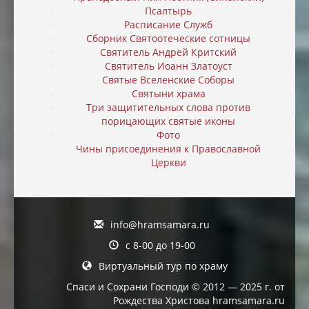
Псалтырь
Расписание Служб
Сборник Святоотеческие сотницы
Святитель Андрей Критский
Святитель Иоанн Златоуст
Святые Вселенские Соборы
Святыни храма
Три защитительных слова против
порицающих святые иконы
Фото
Чины присоединения к Православной
Церкви
info@hramsamara.ru
с 8-00 до 19-00
Виртуальный тур по храму
Спаси и Сохрани Господи © 2012 — 2025 г. от
Рождества Христова hramsamara.ru