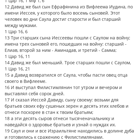
1 Цар 16, 1 Мф 1, 6
12 Давид же был сын Ефрафянина из Вифлеема Иудина, по
имени Иессея, у которого было восемь сыновей. Этот
человек во дни Саула достиг старости и был старший
между мужами.
1 Цар 16, 6
13 Три старших сына Иессеевы пошли с Саулом на войну;
имена трех сыновей его, пошедших на войну: старший -
Елиав, второй за ним - Аминадав, и третий - Самма;
1 Цар 16, 11
14 Давид же был меньший. Трое старших пошли с Саулом,
1 Цар 16, 21
15 а Давид возвратился от Саула, чтобы пасти овец отца
своего в Вифлееме.
16 И выступал Филистимлянин тот утром и вечером и
выставлял себя сорок дней.
17 И сказал Иессей Давиду, сыну своему: возьми для
братьев своих ефу сушеных зерен и десять этих хлебов и
отнеси поскорее в стан к твоим братьям;
18 а эти десять сыров отнеси тысяченачальнику и
наведайся о здоровье братьев и узнай о нуждах их.
19 Саул и они и все Израильтяне находились в долине дуба
и готовились к сражению с Филистимлянами.