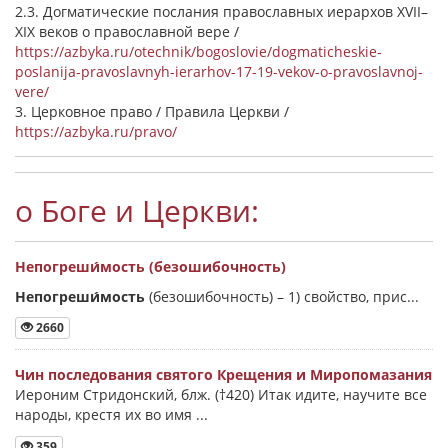
2.3. Догматические послания православных иерархов XVII–
XIX веков о православной вере /
https://azbyka.ru/otechnik/bogoslovie/dogmaticheskie-
poslanija-pravoslavnyh-ierarhov-17-19-vekov-o-pravoslavnoj-
vere/
3. Церковное право / Правила Церкви /
https://azbyka.ru/pravo/
о Боге и Церкви:
Непогреши́мость (безошибочность)
Непогреши́мость
(безошибочность) –
1) свойство, прис...
2660
Чин последования святого Крещения и Миропомазания
Иероним Стридонский, блж. (†420) Итак идите, научите все
народы, крестя их во имя ...
359