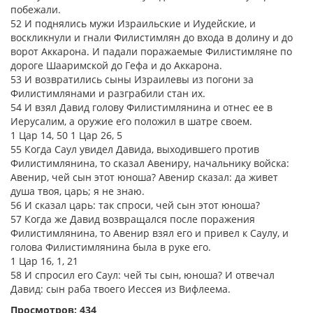
побежали.
52 И поднялись мужи Израильские и Иудейские, и
воскликнули и гнали Филистимлян до входа в долину и до
ворот Аккарона. И падали поражаемые Филистимляне по
дороге Шааримской до Гефа и до Аккарона.
53 И возвратились сыны Израилевы из погони за
Филистимлянами и разграбили стан их.
54 И взял Давид голову Филистимлянина и отнес ее в
Иерусалим, а оружие его положил в шатре своем.
1 Цар 14, 50 1 Цар 26, 5
55 Когда Саул увидел Давида, выходившего против
Филистимлянина, то сказал Авениру, начальнику войска:
Авенир, чей сын этот юноша? Авенир сказал: да живет
душа твоя, царь; я не знаю.
56 И сказал царь: так спроси, чей сын этот юноша?
57 Когда же Давид возвращался после поражения
Филистимлянина, то Авенир взял его и привел к Саулу, и
голова Филистимлянина была в руке его.
1 Цар 16, 1, 21
58 И спросил его Саул: чей ты сын, юноша? И отвечал
Давид: сын раба твоего Иессея из Вифлеема.
Просмотров: 434