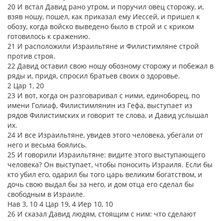
20 И встал Давид рано утром, и поручил овец сторожу, и,
взяв ношу, пошел, как приказал ему Иессей, и пришел к
обозу, когда войско выведено было в строй и с криком
готовилось к сражению.
21 И расположили Израильтяне и Филистимляне строй
против строя.
22 Давид оставил свою ношу обозному сторожу и побежал в
ряды и, придя, спросил братьев своих о здоровье.
2 Цар 1, 20
23 И вот, когда он разговаривал с ними, единоборец, по
имени Голиаф, Филистимлянин из Гефа, выступает из
рядов Филистимских и говорит те слова, и Давид услышал
их.
24 И все Израильтяне, увидев этого человека, убегали от
него и весьма боялись.
25 И говорили Израильтяне: видите этого выступающего
человека? Он выступает, чтобы поносить Израиля. Если бы
кто убил его, одарил бы того царь великим богатством, и
дочь свою выдал бы за него, и дом отца его сделал бы
свободным в Израиле.
Нав 3, 10 4 Цар 19, 4 Иер 10, 10
26 И сказал Давид людям, стоящим с ним: что сделают