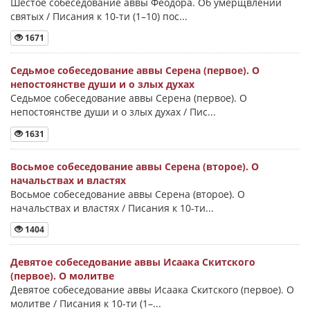
Шестое собеседование аввы Феодора. Об умерщвлении
святых / Писания к 10-ти (1–10) пос...
1671
Седьмое собеседование аввы Серена (первое). О
непостоянстве души и о злых духах
Седьмое собеседование аввы Серена (первое). О
непостоянстве души и о злых духах / Пис...
1631
Восьмое собеседование аввы Серена (второе). О
начальствах и властях
Восьмое собеседование аввы Серена (второе). О
начальствах и властях / Писания к 10-ти...
1404
Девятое собеседование аввы Исаака Скитского
(первое). О молитве
Девятое собеседование аввы Исаака Скитского (первое). О
молитве / Писания к 10-ти (1–...