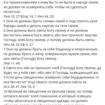
4 и прикосновением к кому бы то ни было в народе своем
не должен он осквернять себя, чтобы не сделаться
нечистым.
Лев 19, 27 Втор 14, 1 Иез 44, 20
5 Они не должны брить головы своей и подстригать края
бороды своей и делать нарезы на теле своем.
6 Они должны быть святы Богу своему и не должны
бесчестить имени Бога своего, ибо они приносят жертвы
Господу, хлеб Богу своему, и потому должны быть святы.
Иез 44, 22 Еф 5, 27
7 Они не должны брать за себя блудницу и опороченную,
не должны брать и жену, отверженную мужем своим, ибо
они святы [Господу] Богу своему.
Лев 11, 44
8 Святи его, ибо он приносит хлеб [Господу] Богу твоему: да
будет он у тебя свят, ибо свят Я Господь, освящающий вас.
9 Если дочь священника осквернит себя блудодеянием, то
она бесчестит отца своего; огнем должно сжечь ее.
Исх 28, 41 Лев 10, 6
10 Великий же священник из братьев своих, на голову
которого возлит елей помазания, и который освящен,
чтобы облачаться в священные одежды, не должен