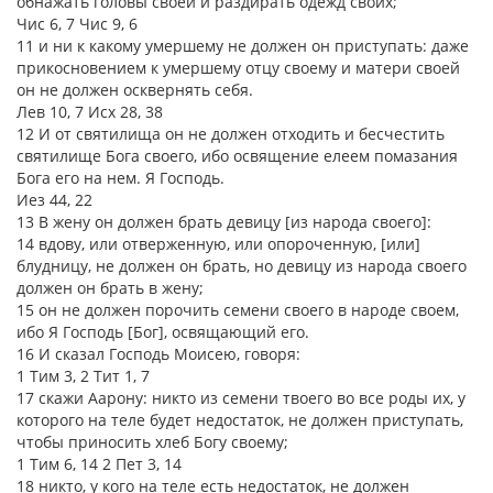
обнажать головы своей и раздирать одежд своих;
Чис 6, 7 Чис 9, 6
11 и ни к какому умершему не должен он приступать: даже
прикосновением к умершему отцу своему и матери своей
он не должен осквернять себя.
Лев 10, 7 Исх 28, 38
12 И от святилища он не должен отходить и бесчестить
святилище Бога своего, ибо освящение елеем помазания
Бога его на нем. Я Господь.
Иез 44, 22
13 В жену он должен брать девицу [из народа своего]:
14 вдову, или отверженную, или опороченную, [или]
блудницу, не должен он брать, но девицу из народа своего
должен он брать в жену;
15 он не должен порочить семени своего в народе своем,
ибо Я Господь [Бог], освящающий его.
16 И сказал Господь Моисею, говоря:
1 Тим 3, 2 Тит 1, 7
17 скажи Аарону: никто из семени твоего во все роды их, у
которого на теле будет недостаток, не должен приступать,
чтобы приносить хлеб Богу своему;
1 Тим 6, 14 2 Пет 3, 14
18 никто, у кого на теле есть недостаток, не должен