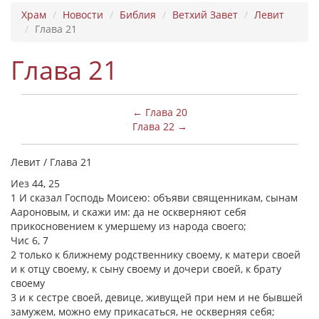
Храм
Новости
Библия
Ветхий Завет
Левит
Глава 21
Глава 21
← Глава 20
Глава 22 →
Левит / Глава 21
Иез 44, 25
1 И сказал Господь Моисею: объяви священникам, сынам
Аароновым, и скажи им: да не оскверняют себя
прикосновением к умершему из народа своего;
Чис 6, 7
2 только к ближнему родственнику своему, к матери своей
и к отцу своему, к сыну своему и дочери своей, к брату
своему
3 и к сестре своей, девице, живущей при нем и не бывшей
замужем, можно ему прикасаться, не оскверняя себя;