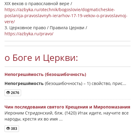
XIX веков о православной вере /
https://azbyka.ru/otechnik/bogoslovie/dogmaticheskie-
poslanija-pravoslavnyh-ierarhov-17-19-vekov-o-pravoslavnoj-
vere/
3. Церковное право / Правила Церкви /
https://azbyka.ru/pravo/
о Боге и Церкви:
Непогреши́мость (безошибочность)
Непогреши́мость
(безошибочность) –
1) свойство, прис...
2676
Чин последования святого Крещения и Миропомазания
Иероним Стридонский, блж. (†420) Итак идите, научите все
народы, крестя их во имя ...
383