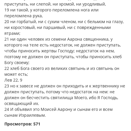
приступать, ни слепой, ни хромой, ни уродливый,
19 ни такой, у которого переломлена нога или
переломлена рука,
20 ни горбатый, ни с сухим членом, ни с бельмом на глазу,
ни коростовый, ни паршивый, ни с поврежденными
ятрами;
21 ни один человек из семени Аарона священника, у
которого на теле есть недостаток, не должен приступать,
чтобы приносить жертвы Господу; недостаток на нем,
поэтому не должен он приступать, чтобы приносить хлеб
Богу своему;
22 хлеб Бога своего из великих святынь и из святынь он
может есть;
Лев 22, 9
23 но к завесе не должен он приходить и к жертвеннику не
должен приступать, потому что недостаток на нем: не
должен он бесчестить святилища Моего, ибо Я Господь,
освящающий их.
24 И объявил это Моисей Аарону и сынам его и всем
сынам Израилевым.
Просмотров: 571