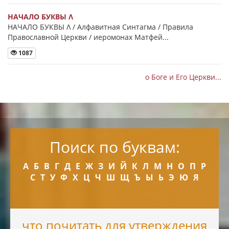
НАЧАЛО БУКВЫ Λ
НАЧАЛО БУКВЫ Λ / Алфавитная Синтагма / Правила
Православной Церкви / иеромонах Матфей...
1087
о Боге и Его Церкви...
Поиск по буквам:
А
Б
В
Г
Д
Е
Ж
З
И
Й
К
Л
М
Н
О
П
Р
С
Т
У
Ф
Х
Ц
Ч
Ш
Щ
Ъ
Ы
Ь
Э
Ю
Я
что почитать для утверждения