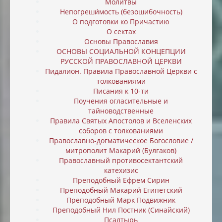
Молитвы
Непогреши́мость (безошибочность)
О подготовки ко Причастию
О сектах
Основы Православия
ОСНОВЫ СОЦИАЛЬНОЙ КОНЦЕПЦИИ
РУССКОЙ ПРАВОСЛАВНОЙ ЦЕРКВИ
Пидалион. Правила Православной Церкви с
толкованиями
Писания к 10-ти
Поучения огласительные и
тайноводственные
Правила Святых Апостолов и Вселенских
соборов с толкованиями
Православно-догматическое Богословие /
митрополит Макарий (Булгаков)
Православный противосектантский
катехизис
Преподобный Ефрем Сирин
Преподобный Макарий Египетский
Преподобный Марк Подвижник
Преподобный Нил Постник (Синайский)
Псалтырь