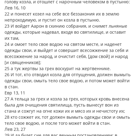
голову козла, и отошлет с нарочным человеком в пустыню:
Лев 16, 10
22 и понесет козел на себе все беззакония их в землю
непроходимую, и пустит он козла в пустыню.
23 И войдет Аарон в скинию собрания, и снимет льняные
одежды, которые надевал, входя во святилище, и оставит
их там,
24 и омоет тело свое водою на святом месте, и наденет
одежды свои, и выйдет и совершит всесожжение за себя и
всесожжение за народ, и очистит себя, [дом свой] и народ
[и священников];
25 а тук жертвы за грех воскурит на жертвеннике.
26 И тот, кто отводил козла для отпущения, должен вымыть
одежды свои, омыть тело свое водою, и потом может войти
в стан.
Евр 13, 11
27 А тельца за грех и козла за грех, которых кровь внесена
была для очищения святилища, пусть вынесут вон из
стана и сожгут на огне кожи их и мясо их и нечистоту их;
28 кто сожжет их, тот должен вымыть одежды свои и омыть
тело свое водою, и после того может войти в стан.
Лев 23, 27
29 И да будет сие для вас вечным постановлением: в