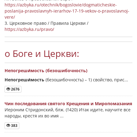
https://azbyka.ru/otechnik/bogoslovie/dogmaticheskie-
poslanija-pravoslavnyh-ierarhov-17-19-vekov-o-pravoslavnoj-
vere/
3. Церковное право / Правила Церкви /
https://azbyka.ru/pravo/
о Боге и Церкви:
Непогреши́мость (безошибочность)
Непогреши́мость
(безошибочность) –
1) свойство, прис...
2676
Чин последования святого Крещения и Миропомазания
Иероним Стридонский, блж. (†420) Итак идите, научите все
народы, крестя их во имя ...
383