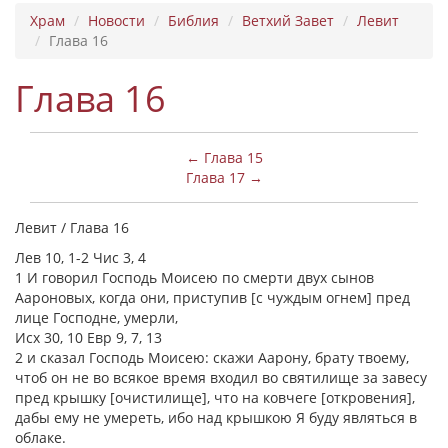
Храм
Новости
Библия
Ветхий Завет
Левит
Глава 16
Глава 16
← Глава 15
Глава 17 →
Левит / Глава 16
Лев 10, 1-2 Чис 3, 4
1 И говорил Господь Моисею по смерти двух сынов
Аароновых, когда они, приступив [с чуждым огнем] пред
лице Господне, умерли,
Исх 30, 10 Евр 9, 7, 13
2 и сказал Господь Моисею: скажи Аарону, брату твоему,
чтоб он не во всякое время входил во святилище за завесу
пред крышку [очистилище], что на ковчеге [откровения],
дабы ему не умереть, ибо над крышкою Я буду являться в
облаке.