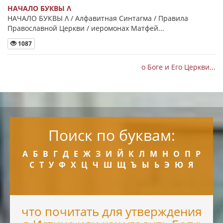
НАЧАЛО БУКВЫ Λ
НАЧАЛО БУКВЫ Λ / Алфавитная Синтагма / Правила
Православной Церкви / иеромонах Матфей...
1087
о Боге и Его Церкви...
Поиск по буквам:
А
Б
В
Г
Д
Е
Ж
З
И
Й
К
Л
М
Н
О
П
Р
С
Т
У
Ф
Х
Ц
Ч
Ш
Щ
Ъ
Ы
Ь
Э
Ю
Я
что почитать для утверждения