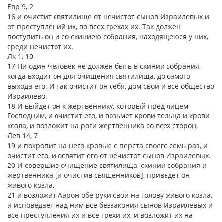
Евр 9, 2
16 и очистит святилище от нечистот сынов Израилевых и
от преступлений их, во всех грехах их. Так должен
поступить он и со скиниею собрания, находящеюся у них,
среди нечистот их.
Лк 1, 10
17 Ни один человек не должен быть в скинии собрания,
когда входит он для очищения святилища, до самого
выхода его. И так очистит он себя, дом свой и все общество
Израилево.
18 И выйдет он к жертвеннику, который пред лицем
Господним, и очистит его, и возьмет крови тельца и крови
козла, и возложит на роги жертвенника со всех сторон,
Лев 14, 7
19 и покропит на него кровью с перста своего семь раз, и
очистит его, и освятит его от нечистот сынов Израилевых.
20 И совершив очищение святилища, скинии собрания и
жертвенника [и очистив священников], приведет он
живого козла,
21 и возложит Аарон обе руки свои на голову живого козла,
и исповедает над ним все беззакония сынов Израилевых и
все преступления их и все грехи их, и возложит их на