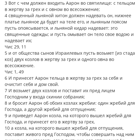
3 Вот с чем должен входить Аарон во святилище: с тельцом
в жертву за грех и с овном во всесожжение;
4 священный льняной хитон должен надевать он, нижнее
платье льняное да будет на теле его, и льняным поясом
пусть опоясывается, и льняной кидар надевает: это
священные одежды; и пусть омывает он тело свое водою и
надевает их;
Чис 29, 11
5 и от общества сынов Израилевых пусть возьмет [из стада
коз] двух козлов в жертву за грех и одного овна во
всесожжение.
Чис 1, 49
6 И принесет Аарон тельца в жертву за грех за себя и
очистит себя и дом свой.
7 И возьмет двух козлов и поставит их пред лицем
Господним у входа скинии собрания;
8 и бросит Аарон об обоих козлах жребии: один жребий для
Господа, а другой жребий для отпущения;
9 и приведет Аарон козла, на которого вышел жребий для
Господа, и принесет его в жертву за грех,
10 а козла, на которого вышел жребий для отпущения,
поставит живого пред Господом, чтобы совершить над ним