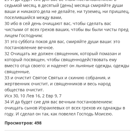
седьмой месяц, в десятый [день] месяца смиряйте души
ваши и никакого дела не делайте, ни туземец, ни пришлец,
поселившийся между вами,
30 ибо в сей день очищают вас, чтобы сделать вас
чистыми от всех грехов ваших, чтобы вы были чисты пред
лицем Господним;
31 это суббота покоя для вас, смиряйте души ваши: это
постановление вечное.
32 Очищать же должен священник, который помазан и
который посвящен, чтобы священнодействовать ему
вместо отца своего: и наденет он льняные одежды, одежды
священные,
33 и очистит Святое Святых и скинию собрания, и
жертвенник очистит, и священников и весь народ
общества очистит.
Исх 30, 10 Лев 16, 2 Евр 9, 7
34 И да будет сие для вас вечным постановлением:
очищать сынов Израилевых от всех грехов их однажды в
году. И сделал он так, как повелел Господь Моисею.
Просмотров: 498