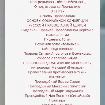
Непогреши́мость (безошибочность)
О подготовки ко Причастию
О сектах
Основы Православия
ОСНОВЫ СОЦИАЛЬНОЙ КОНЦЕПЦИИ
РУССКОЙ ПРАВОСЛАВНОЙ ЦЕРКВИ
Пидалион. Правила Православной Церкви с
толкованиями
Писания к 10-ти
Поучения огласительные и
тайноводственные
Правила Святых Апостолов и Вселенских
соборов с толкованиями
Православно-догматическое Богословие /
митрополит Макарий (Булгаков)
Православный противосектантский
катехизис
Преподобный Ефрем Сирин
Преподобный Макарий Египетский
Преподобный Марк Подвижник
Преподобный Нил Постник (Синайский)
Псалтырь
Расписание Служб