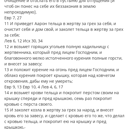
очищение и отослать его в пустыню для отпущения [и
чтоб он понес на себе их беззакония в землю
непроходимую].
Евр 7, 27
11 И приведет Аарон тельца в жертву за грех за себя, и
очистит себя и дом свой, и заколет тельца в жертву за грех
за себя;
Лев 6, 12 Исх 30, 34
12 и возьмет горящих угольев полную кадильницу с
жертвенника, который пред лицем Господним, и
благовонного мелко истолченного курения полные горсти,
и внесет за завесу;
13 и положит курение на огонь пред лицем Господним, и
облако курения покроет крышку, которая над ковчегом
откровения, дабы ему не умереть;
Евр 9, 13 Евр 10, 4 Лев 4, 6, 17
14 и возьмет крови тельца и покропит перстом своим на
крышку спереди и пред крышкою, семь раз покропит
кровью с перста своего.
15 И заколет козла в жертву за грех за народ, и внесет
кровь его за завесу, и сделает с кровью его то же, что делал
с кровью тельца, и покропит ею на крышку и пред
крышкою,-