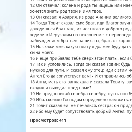
12 Он отвечал: колена и рода ты ищешь или наем
хочется знать род твой и имя твое.
13 Он сказал: я Азария, из рода Анании великого
14 Тогда Товит сказал ему: брат, иди благополучн
доводишься брат мне, из честного и доброго род
ходили в Иерусалим на поклонение, с первород
заблуждением братьев наших: ты, брат, от хорош
15 Но скажи мне: какую плату я должен буду дать
сына моего,
16 и еще прибавлю тебе сверх этой платы, если
17 Так и условились. Тогда он сказал Товии: будь
нужное для пути. И сказал ему отец: иди с этим 
Ангел Его да сопутствует вам! - И отправились о
18 Анна, мать его, заплакала и сказала Товиту: 
входил и выходил пред нами?
19 Не предпочитай серебра серебру; пусть оно б
20 Ибо, сколько Господом определено нам жить, н
21 Товит сказал ей: не печалься, сестра; он прид
22 ибо ему будет сопутствовать добрый Ангел; п
Просмотров: 411