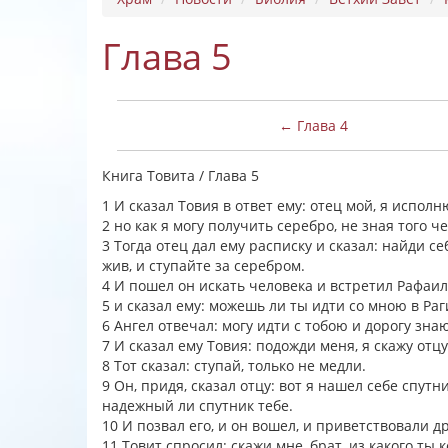
Глава 5
← Глава 4
Книга Товита / Глава 5
1 И сказал Товия в ответ ему: отец мой, я испол
2 но как я могу получить серебро, не зная того ч
3 Тогда отец дал ему расписку и сказал: найди се
жив, и ступайте за серебром.
4 И пошел он искать человека и встретил Рафаил
5 и сказал ему: можешь ли ты идти со мною в Ра
6 Ангел отвечал: могу идти с тобою и дорогу зна
7 И сказал ему Товия: подожди меня, я скажу отц
8 Тот сказал: ступай, только не медли.
9 Он, придя, сказал отцу: вот я нашел себе спутни
надежный ли спутник тебе.
10 И позвал его, и он вошел, и приветствовали д
11 Товит спросил: скажи мне, брат, из какого ты 