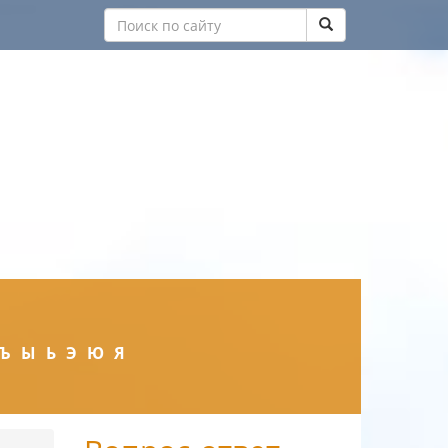
Ъ
Ы
Ь
Э
Ю
Я