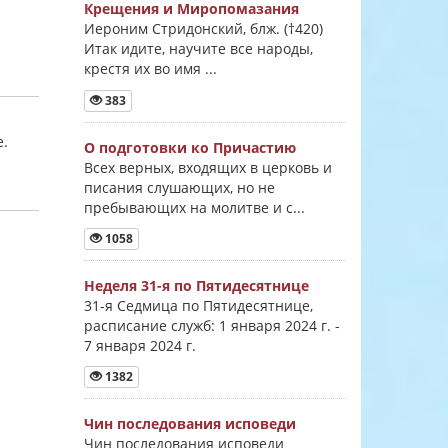
Крещения и Миропомазания
Иероним Стридонский, блж. (†420)
Итак идите, научите все народы,
крестя их во имя ...
383
е.
О подготовки ко Причастию
Всех верных, входящих в церковь и
писания слушающих, но не
пребывающих на молитве и с...
1058
Неделя 31-я по Пятидесятнице
31-я Седмица по Пятидесятнице,
расписание служб: 1 января 2024 г. -
7 января 2024 г.
1382
Чин последования исповеди
Чин последования исповеди