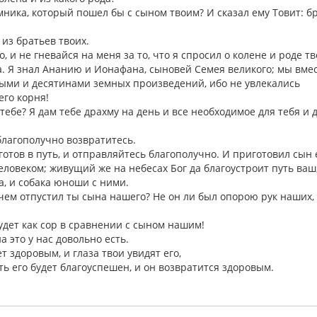
ника, который пошел бы с сыном твоим? И сказал ему Товит: бр
, из братьев твоих.
о, и не гневайся на меня за то, что я спросил о колене и роде т
а. Я знал Ананию и Ионафана, сыновей Семея великого; мы вме
ными и десятинами земных произведений, ибо не увлекались
его корня!
 тебе? Я дам тебе драхму на день и все необходимое для тебя и 
 благополучно возвратитесь.
 готов в путь, и отправляйтесь благополучно. И приготовил сын 
человеком; живущий же на небесах Бог да благоустроит путь ваш
ба, и собака юноши с ними.
зачем отпустил ты сына нашего? Не он ли был опорою рук наших,
удет как сор в сравнении с сыном нашим!
а это у нас довольно есть.
ет здоровым, и глаза твои увидят его,
уть его будет благоуспешен, и он возвратится здоровым.