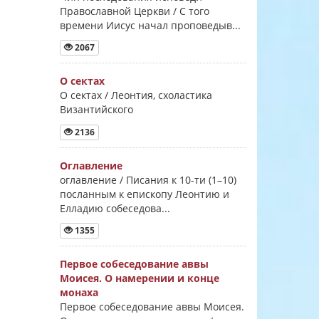
Православной Церкви / С того
времени Иисус начал проповедыв...
2067
О сектах
О сектах / Леонтия, схоластика
Византийского
2136
Оглавление
оглавление / Писания к 10-ти (1–10)
посланным к епископу Леонтию и
Елладию собеседова...
1355
Первое собеседование аввы
Моисея. О намерении и конце
монаха
Первое собеседование аввы Моисея.