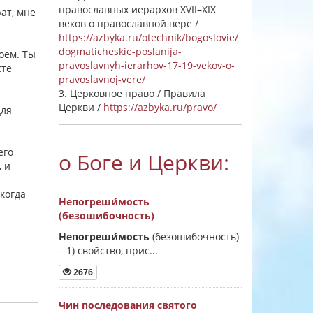
православных иерархов XVII–XIX
ат, мне
веков о православной вере /
https://azbyka.ru/otechnik/bogoslovie/
dogmaticheskie-poslanija-
воем. Ты
pravoslavnyh-ierarhov-17-19-vekov-o-
сте
pravoslavnoj-vere/
3. Церковное право / Правила
Церкви /
https://azbyka.ru/pravo/
для
его
о Боге и Церкви:
, и
 когда
Непогреши́мость
(безошибочность)
Непогреши́мость
(безошибочность)
–
1) свойство, прис...
2676
Чин последования святого