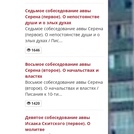
Седьмое собеседование аввы
Серена (первое). О непостоянстве
души и о злых духах
Седьмое собеседование аввы Серена
(первое). О непостоянстве души и о
злых духах / Пис...
1646
Восьмое собеседование аввы
Серена (второе). О начальствах и
властях
Восьмое собеседование аввы Серена
(второе). О начальствах и властях /
Писания к 10-ти...
1420
Девятое собеседование аввы
Исаака Скитского (первое). О
молитве