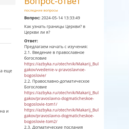
Вопрос-ответ
последние вопросы
Вопрос:
2024-05-14 13:33:49
Как узнать границы Церкви? в
Церкви ли я?
Ответ:
Предлагаем начать с изучения:
2.1. Введение в православное
богословие
https://azbyka.ru/otechnik/Makarij_Bul
gakov/vvedenie-v-pravoslavnoe-
ка еще
bogoslovie/
2.2. Православно-догматическое
Богословие
https://azbyka.ru/otechnik/Makarij_Bul
gakov/pravoslavno-dogmaticheskoe-
bogoslovie-tom1/
https://azbyka.ru/otechnik/Makarij_Bul
ена и
gakov/pravoslavno-dogmaticheskoe-
bogoslovie-tom2/
2.3. Догматические послания