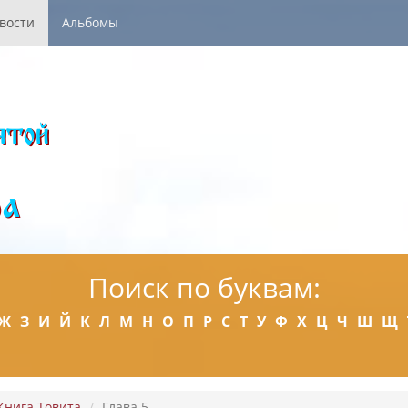
вости
Альбомы
Поиск по буквам:
Ж
З
И
Й
К
Л
М
Н
О
П
Р
С
Т
У
Ф
Х
Ц
Ч
Ш
Щ
Книга Товита
Глава 5