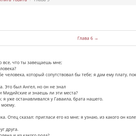
Глава 6 →
ню все, что ты завещаешь мне;
еловека?
бе человека, который сопутствовал бы тебе; я дам ему плату, по
а. Это был Ангел, но он не знал
ги Мидийские и знаешь ли эти места?
ю; я уже останавливался у Гаваила, брата нашего.
у моему.
ка. Отец сказал: пригласи его ко мне; я узнаю, из какого он кол
руг друга.
колена и из какого рода?