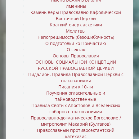
Именины
Камень веры Православно-Кафолической
Восточной Церкви
Краткий очерк аскетики
Молитвы
Непогреши́мость (безошибочность)
О подготовки ко Причастию
О сектах
Основы Православия
ОСНОВЫ СОЦИАЛЬНОЙ КОНЦЕПЦИИ
РУССКОЙ ПРАВОСЛАВНОЙ ЦЕРКВИ
Пидалион. Правила Православной Церкви с
толкованиями
Писания к 10-ти
Поучения огласительные и
тайноводственные
Правила Святых Апостолов и Вселенских
соборов с толкованиями
Православно-догматическое Богословие /
митрополит Макарий (Булгаков)
Православный противосектантский
катехизис