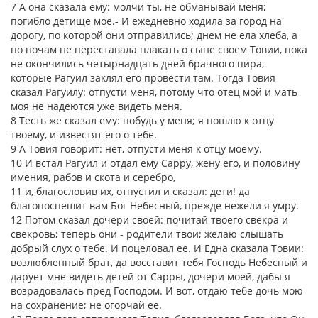
7 А она сказала ему: молчи ты, не обманывай меня;
погибло детище мое.- И ежедневно ходила за город на
дорогу, по которой они отправились; днем не ела хлеба, а
по ночам не переставала плакать о сыне своем Товии, пока
не окончились четырнадцать дней брачного пира,
которые Рагуил заклял его провести там. Тогда Товия
сказал Рагуилу: отпусти меня, потому что отец мой и мать
моя не надеются уже видеть меня.
8 Тесть же сказал ему: побудь у меня; я пошлю к отцу
твоему, и известят его о тебе.
9 А Товия говорит: нет, отпусти меня к отцу моему.
10 И встал Рагуил и отдал ему Сарру, жену его, и половину
имения, рабов и скота и серебро,
11 и, благословив их, отпустил и сказал: дети! да
благопоспешит вам Бог Небесный, прежде нежели я умру.
12 Потом сказал дочери своей: почитай твоего свекра и
свекровь; теперь они - родители твои; желаю слышать
добрый слух о тебе. И поцеловал ее. И Една сказала Товии:
возлюбленный брат, да восставит тебя Господь Небесный и
дарует мне видеть детей от Сарры, дочери моей, дабы я
возрадовалась пред Господом. И вот, отдаю тебе дочь мою
на сохранение; не огорчай ее.