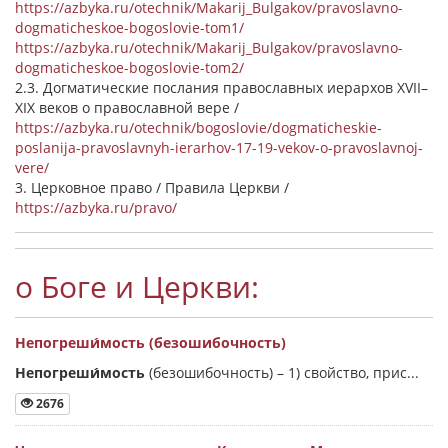
https://azbyka.ru/otechnik/Makarij_Bulgakov/pravoslavno-
dogmaticheskoe-bogoslovie-tom1/
https://azbyka.ru/otechnik/Makarij_Bulgakov/pravoslavno-
dogmaticheskoe-bogoslovie-tom2/
2.3. Догматические послания православных иерархов XVII–
XIX веков о православной вере /
https://azbyka.ru/otechnik/bogoslovie/dogmaticheskie-
poslanija-pravoslavnyh-ierarhov-17-19-vekov-o-pravoslavnoj-
vere/
3. Церковное право / Правила Церкви /
https://azbyka.ru/pravo/
о Боге и Церкви:
Непогреши́мость (безошибочность)
Непогреши́мость
(безошибочность) –
1) свойство, прис...
2676