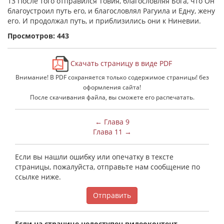
13 После того отправился Товия, благословляя Бога, что Он
благоустроил путь его, и благословлял Рагуила и Едну, жену
его. И продолжал путь, и приблизились они к Ниневии.
Просмотров: 443
Скачать страницу в виде PDF
Внимание! В PDF сохраняется только содержимое страницы! без
оформления сайта!
После скачивания файла, вы сможете его распечатать.
← Глава 9
Глава 11 →
Если вы нашли ошибку или опечатку в тексте
страницы, пожалуйста, отправьте нам сообщение по
ссылке ниже.
Отправить
Если на странице недоступен видеоконтент,