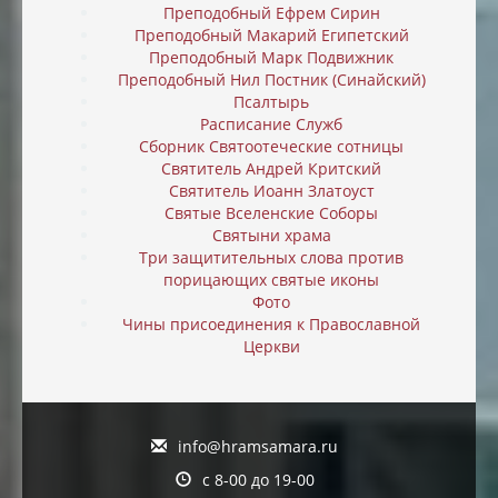
Преподобный Ефрем Сирин
Преподобный Макарий Египетский
Преподобный Марк Подвижник
Преподобный Нил Постник (Синайский)
Псалтырь
Расписание Служб
Сборник Святоотеческие сотницы
Святитель Андрей Критский
Святитель Иоанн Златоуст
Святые Вселенские Соборы
Святыни храма
Три защитительных слова против
порицающих святые иконы
Фото
Чины присоединения к Православной
Церкви
info@hramsamara.ru
с 8-00 до 19-00