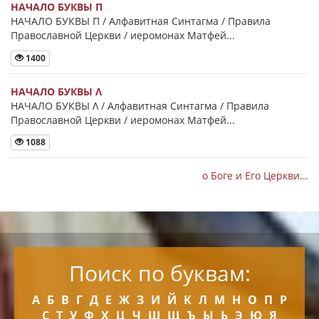
НАЧАЛО БУКВЫ Π
НАЧАЛО БУКВЫ Π / Алфавитная Синтагма / Правила
Православной Церкви / иеромонах Матфей...
1400
НАЧАЛО БУКВЫ Λ
НАЧАЛО БУКВЫ Λ / Алфавитная Синтагма / Правила
Православной Церкви / иеромонах Матфей...
1088
о Боге и Его Церкви...
Поиск по буквам:
А
Б
В
Г
Д
Е
Ж
З
И
Й
К
Л
М
Н
О
П
Р
С
Т
У
Ф
Х
Ц
Ч
Ш
Щ
Ъ
Ы
Ь
Э
Ю
Я