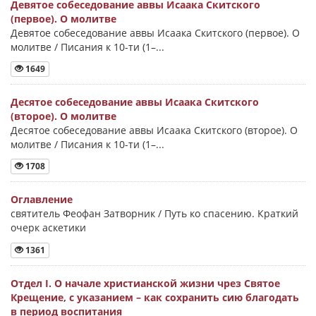
Девятое собеседование аввы Исаака Скитского
(первое). О молитве
Девятое собеседование аввы Исаака Скитского (первое). О
молитве / Писания к 10-ти (1–...
1649
Десятое собеседование аввы Исаака Скитского
(второе). О молитве
Десятое собеседование аввы Исаака Скитского (второе). О
молитве / Писания к 10-ти (1–...
1708
Оглавление
святитель Феофан Затворник / Путь ко спасению. Краткий
очерк аскетики
1361
Отдел I. О начале христианской жизни чрез Святое
Крещение, с указанием – как сохранить сию благодать
в период воспитания