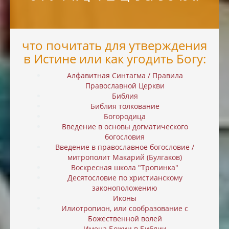
что почитать для утверждения
в Истине или как угодить Богу:
Алфавитная Синтагма / Правила
Православной Церкви
Библия
Библия толкование
Богородица
Введение в основы догматического
богословия
Введение в православное богословие /
митрополит Макарий (Булгаков)
Воскресная школа "Тропинка"
Десятословие по христианскому
законоположению
Иконы
Илиотропион, или cообразование с
Божественной волей
Имена Божии в Библии