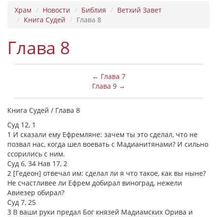
Храм
Новости
Библия
Ветхий Завет
Книга Судей
Глава 8
Глава 8
← Глава 7
Глава 9 →
Книга Судей / Глава 8
Суд 12, 1
1 И сказали ему Ефремляне: зачем ты это сделал, что не
позвал нас, когда шел воевать с Мадианитянами? И сильно
ссорились с ним.
Суд 6, 34 Нав 17, 2
2 [Гедеон] отвечал им: сделал ли я что такое, как вы ныне?
Не счастливее ли Ефрем добирал виноград, нежели
Авиезер обирал?
Суд 7, 25
3 В ваши руки предал Бог князей Мадиамских Орива и