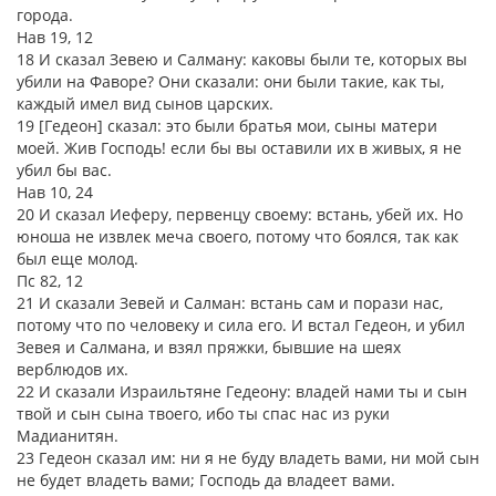
города.
Нав 19, 12
18 И сказал Зевею и Салману: каковы были те, которых вы
убили на Фаворе? Они сказали: они были такие, как ты,
каждый имел вид сынов царских.
19 [Гедеон] сказал: это были братья мои, сыны матери
моей. Жив Господь! если бы вы оставили их в живых, я не
убил бы вас.
Нав 10, 24
20 И сказал Иеферу, первенцу своему: встань, убей их. Но
юноша не извлек меча своего, потому что боялся, так как
был еще молод.
Пс 82, 12
21 И сказали Зевей и Салман: встань сам и порази нас,
потому что по человеку и сила его. И встал Гедеон, и убил
Зевея и Салмана, и взял пряжки, бывшие на шеях
верблюдов их.
22 И сказали Израильтяне Гедеону: владей нами ты и сын
твой и сын сына твоего, ибо ты спас нас из руки
Мадианитян.
23 Гедеон сказал им: ни я не буду владеть вами, ни мой сын
не будет владеть вами; Господь да владеет вами.