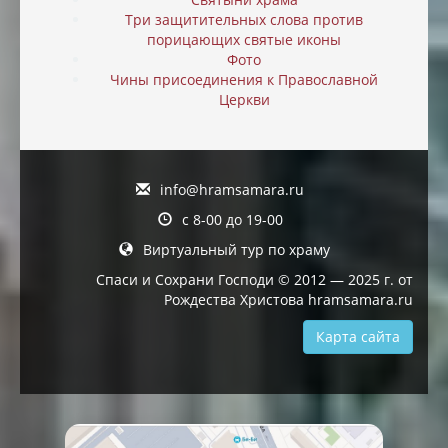
Три защитительных слова против
порицающих святые иконы
Фото
Чины присоединения к Православной
Церкви
info@hramsamara.ru
с 8-00 до 19-00
Виртуальный тур по храму
Спаси и Сохрани Господи © 2012 — 2025 г. от
Рождества Христова hramsamara.ru
Карта сайта