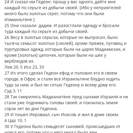
24 И сказал им Гедеон: прошу у вас одного, дайте мне
каждый по серьге из добычи своей. [Ибо у неприятелей
много было золотых серег, потому что они были
Измаильтяне.]
25 Они сказали: дадим. И разостлали одежду и бросали
туда каждый по серьге из добычи своей.
26 Весу в золотых серьгах, которые он выпросил, было
тысяча семьсот золотых [сиклей], кроме пряжек, пуговиц и
пурпуровых одежд, которые были на царях Мадиамских, и
кроме [золотых] цепочек, которые были на шее у
верблюдов их.
Лев 20, 5 Исх 23, 33
27 Из этого сделал Гедеон ефод и положил его в своем
городе, в Офре, и стали все Израильтяне блудно ходить
туда за ним, и был он сетью Гедеону и всему дому его.
Суд 3, 11
28 Так смирились Мадианитяне пред сынами Израиля и не
стали уже поднимать головы своей, и покоилась земля
сорок лет во дни Гедеона.
29 И пошел Иероваал, сын Иоасов, и жил в доме своем.
4 Цар 10, 1
30 У Гедеона было семьдесят сыновей, происшедших от
чресл его, потому что у него много было жен.