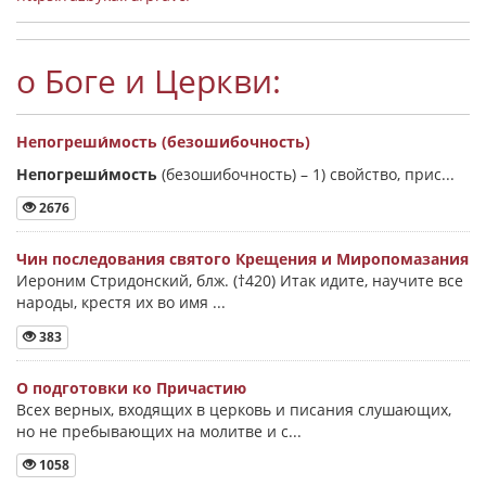
о Боге и Церкви:
Непогреши́мость (безошибочность)
Непогреши́мость
(безошибочность) –
1) свойство, прис...
2676
Чин последования святого Крещения и Миропомазания
Иероним Стридонский, блж. (†420) Итак идите, научите все
народы, крестя их во имя ...
383
О подготовки ко Причастию
Всех верных, входящих в церковь и писания слушающих,
но не пребывающих на молитве и с...
1058