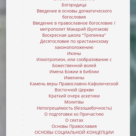
Богородица
Введение в основы догматического
богословия
Введение в православное богословие /
митрополит Макарий (Булгаков)
Воскресная школа "Тропинка"
Десятословие по христианскому
законоположению
Иконы
Илиотропион, или cообразование с
Божественной волей
Имена Божии в Библии
Именины
Камень веры Православно-Кафолической
Восточной Церкви
Краткий очерк аскетики
Молитвы
Непогреши́мость (безошибочность)
О подготовки ко Причастию
О сектах
Основы Православия
ОСНОВЫ СОЦИАЛЬНОЙ КОНЦЕПЦИИ