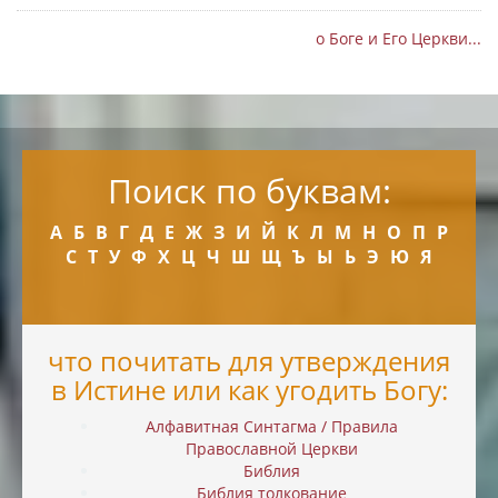
о Боге и Его Церкви...
Поиск по буквам:
А
Б
В
Г
Д
Е
Ж
З
И
Й
К
Л
М
Н
О
П
Р
С
Т
У
Ф
Х
Ц
Ч
Ш
Щ
Ъ
Ы
Ь
Э
Ю
Я
что почитать для утверждения
в Истине или как угодить Богу:
Алфавитная Синтагма / Правила
Православной Церкви
Библия
Библия толкование