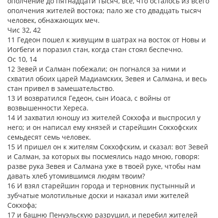
ополчение до пятнадцати тысяч, все, что осталось из всего
ополчения жителей востока; пало же сто двадцать тысяч
человек, обнажающих меч.
Чис 32, 42
11 Гедеон пошел к живущим в шатрах на восток от Новы и
Иогбеги и поразил стан, когда стан стоял беспечно.
Ос 10, 14
12 Зевей и Салман побежали; он погнался за ними и
схватил обоих царей Мадиамских, Зевея и Салмана, и весь
стан привел в замешательство.
13 И возвратился Гедеон, сын Иоаса, с войны от
возвышенности Хереса.
14 И захватил юношу из жителей Сокхофа и выспросил у
него; и он написал ему князей и старейшин Сокхофских
семьдесят семь человек.
15 И пришел он к жителям Сокхофским, и сказал: вот Зевей
и Салман, за которых вы посмеялись надо мною, говоря:
разве рука Зевея и Салмана уже в твоей руке, чтобы нам
давать хлеб утомившимся людям твоим?
16 И взял старейшин города и терновник пустынный и
зубчатые молотильные доски и наказал ими жителей
Сокхофа;
17 и башню Пенуэльскую разрушил, и перебил жителей