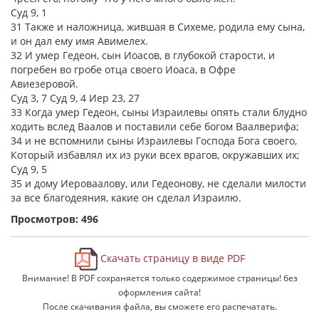
Суд 9, 1
31 Также и наложница, жившая в Сихеме, родила ему сына,
и он дал ему имя Авимелех.
32 И умер Гедеон, сын Иоасов, в глубокой старости, и
погребен во гробе отца своего Иоаса, в Офре
Авиезеровой.
Суд 3, 7 Суд 9, 4 Иер 23, 27
33 Когда умер Гедеон, сыны Израилевы опять стали блудно
ходить вслед Ваалов и поставили себе богом Ваалверифа;
34 и не вспомнили сыны Израилевы Господа Бога своего,
Который избавлял их из руки всех врагов, окружавших их;
Суд 9, 5
35 и дому Иероваалову, или Гедеонову, не сделали милости
за все благодеяния, какие он сделал Израилю.
Просмотров: 496
Скачать страницу в виде PDF
Внимание! В PDF сохраняется только содержимое страницы! без
оформления сайта!
После скачивания файла, вы сможете его распечатать.