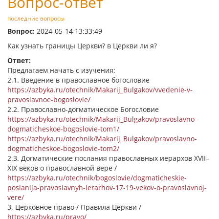
Вопрос-ответ
последние вопросы
Вопрос:
2024-05-14 13:33:49
Как узнать границы Церкви? в Церкви ли я?
Ответ:
Предлагаем начать с изучения:
2.1. Введение в православное богословие
https://azbyka.ru/otechnik/Makarij_Bulgakov/vvedenie-v-
pravoslavnoe-bogoslovie/
2.2. Православно-догматическое Богословие
https://azbyka.ru/otechnik/Makarij_Bulgakov/pravoslavno-
dogmaticheskoe-bogoslovie-tom1/
https://azbyka.ru/otechnik/Makarij_Bulgakov/pravoslavno-
dogmaticheskoe-bogoslovie-tom2/
2.3. Догматические послания православных иерархов XVII–
XIX веков о православной вере /
https://azbyka.ru/otechnik/bogoslovie/dogmaticheskie-
poslanija-pravoslavnyh-ierarhov-17-19-vekov-o-pravoslavnoj-
vere/
3. Церковное право / Правила Церкви /
https://azbyka.ru/pravo/