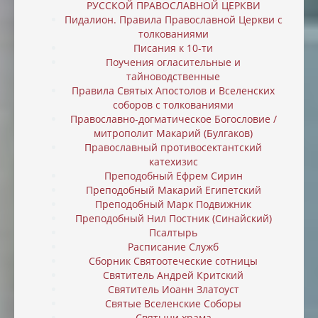
РУССКОЙ ПРАВОСЛАВНОЙ ЦЕРКВИ
Пидалион. Правила Православной Церкви с
толкованиями
Писания к 10-ти
Поучения огласительные и
тайноводственные
Правила Святых Апостолов и Вселенских
соборов с толкованиями
Православно-догматическое Богословие /
митрополит Макарий (Булгаков)
Православный противосектантский
катехизис
Преподобный Ефрем Сирин
Преподобный Макарий Египетский
Преподобный Марк Подвижник
Преподобный Нил Постник (Синайский)
Псалтырь
Расписание Служб
Сборник Святоотеческие сотницы
Святитель Андрей Критский
Святитель Иоанн Златоуст
Святые Вселенские Соборы
Святыни храма