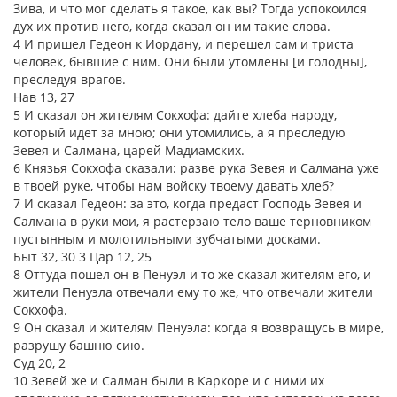
Зива, и что мог сделать я такое, как вы? Тогда успокоился
дух их против него, когда сказал он им такие слова.
4 И пришел Гедеон к Иордану, и перешел сам и триста
человек, бывшие с ним. Они были утомлены [и голодны],
преследуя врагов.
Нав 13, 27
5 И сказал он жителям Сокхофа: дайте хлеба народу,
который идет за мною; они утомились, а я преследую
Зевея и Салмана, царей Мадиамских.
6 Князья Сокхофа сказали: разве рука Зевея и Салмана уже
в твоей руке, чтобы нам войску твоему давать хлеб?
7 И сказал Гедеон: за это, когда предаст Господь Зевея и
Салмана в руки мои, я растерзаю тело ваше терновником
пустынным и молотильными зубчатыми досками.
Быт 32, 30 3 Цар 12, 25
8 Оттуда пошел он в Пенуэл и то же сказал жителям его, и
жители Пенуэла отвечали ему то же, что отвечали жители
Сокхофа.
9 Он сказал и жителям Пенуэла: когда я возвращусь в мире,
разрушу башню сию.
Суд 20, 2
10 Зевей же и Салман были в Каркоре и с ними их