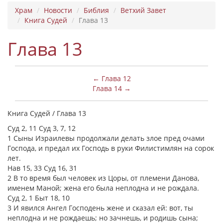
Храм
Новости
Библия
Ветхий Завет
Книга Судей
Глава 13
Глава 13
← Глава 12
Глава 14 →
Книга Судей / Глава 13
Суд 2, 11 Суд 3, 7, 12
1 Сыны Израилевы продолжали делать злое пред очами
Господа, и предал их Господь в руки Филистимлян на сорок
лет.
Нав 15, 33 Суд 16, 31
2 В то время был человек из Цоры, от племени Данова,
именем Маной; жена его была неплодна и не рождала.
Суд 2, 1 Быт 18, 10
3 И явился Ангел Господень жене и сказал ей: вот, ты
неплодна и не рождаешь; но зачнешь, и родишь сына;