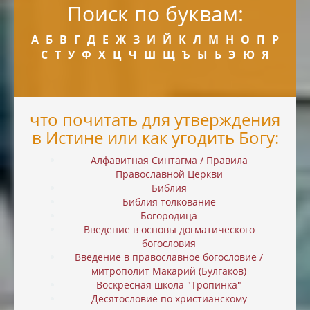
Поиск по буквам:
А
Б
В
Г
Д
Е
Ж
З
И
Й
К
Л
М
Н
О
П
Р
С
Т
У
Ф
Х
Ц
Ч
Ш
Щ
Ъ
Ы
Ь
Э
Ю
Я
что почитать для утверждения
в Истине или как угодить Богу:
Алфавитная Синтагма / Правила
Православной Церкви
Библия
Библия толкование
Богородица
Введение в основы догматического
богословия
Введение в православное богословие /
митрополит Макарий (Булгаков)
Воскресная школа "Тропинка"
Десятословие по христианскому