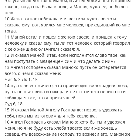
9 И услышал Бог голос Маноя, и Ангел Божий опять пришел
к жене, когда она была в поле, и Маноя, мужа ее, не было с
нею.
10 Жена тотчас побежала и известила мужа своего и
сказала ему: вот, явился мне человек, приходивший ко мне
тогда.
11 Маной встал и пошел с женою своею, и пришел к тому
человеку и сказал ему: ты ли тот человек, который говорил
с сею женщиною? [Ангел] сказал: я.
12 И сказал Маной: итак, если исполнится слово твое, как
нам поступать с младенцем сим и что делать с ним?
13 Ангел Господень сказал Маною: пусть он остерегается
всего, о чем я сказал жене;
Чис 6, 3 Лк 1, 15
14 пусть не ест ничего, что производит виноградная лоза;
пусть не пьет вина и сикера и не ест ничего нечистого и
соблюдает все, что я приказал ей.
Суд 6, 18
15 И сказал Маной Ангелу Господню: позволь удержать
тебя, пока мы изготовим для тебя козленка.
16 Ангел Господень сказал Маною: хотя бы ты и удержал
меня, но я не буду есть хлеба твоего; если же хочешь
совершить всесожжение Господу, то вознеси его. Маной же