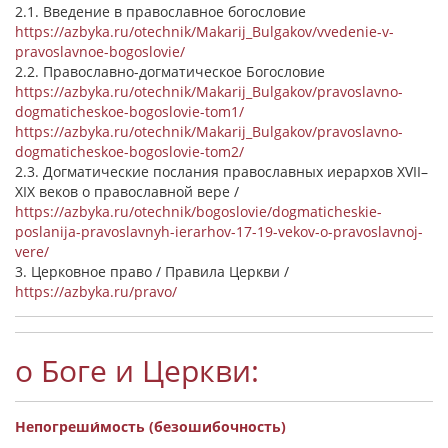
2.1. Введение в православное богословие
https://azbyka.ru/otechnik/Makarij_Bulgakov/vvedenie-v-
pravoslavnoe-bogoslovie/
2.2. Православно-догматическое Богословие
https://azbyka.ru/otechnik/Makarij_Bulgakov/pravoslavno-
dogmaticheskoe-bogoslovie-tom1/
https://azbyka.ru/otechnik/Makarij_Bulgakov/pravoslavno-
dogmaticheskoe-bogoslovie-tom2/
2.3. Догматические послания православных иерархов XVII–
XIX веков о православной вере /
https://azbyka.ru/otechnik/bogoslovie/dogmaticheskie-
poslanija-pravoslavnyh-ierarhov-17-19-vekov-o-pravoslavnoj-
vere/
3. Церковное право / Правила Церкви /
https://azbyka.ru/pravo/
о Боге и Церкви:
Непогреши́мость (безошибочность)