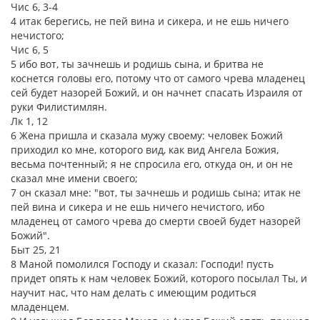
Чис 6, 3-4
4 итак берегись, не пей вина и сикера, и не ешь ничего
нечистого;
Чис 6, 5
5 ибо вот, ты зачнешь и родишь сына, и бритва не
коснется головы его, потому что от самого чрева младенец
сей будет назорей Божий, и он начнет спасать Израиля от
руки Филистимлян.
Лк 1, 12
6 Жена пришла и сказала мужу своему: человек Божий
приходил ко мне, которого вид, как вид Ангела Божия,
весьма почтенный; я не спросила его, откуда он, и он не
сказал мне имени своего;
7 он сказал мне: "вот, ты зачнешь и родишь сына; итак не
пей вина и сикера и не ешь ничего нечистого, ибо
младенец от самого чрева до смерти своей будет назорей
Божий".
Быт 25, 21
8 Маной помолился Господу и сказал: Господи! пусть
придет опять к нам человек Божий, которого посылал Ты, и
научит нас, что нам делать с имеющим родиться
младенцем.