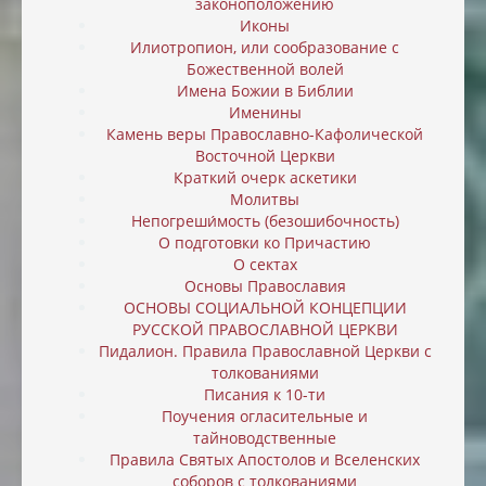
законоположению
Иконы
Илиотропион, или cообразование с
Божественной волей
Имена Божии в Библии
Именины
Камень веры Православно-Кафолической
Восточной Церкви
Краткий очерк аскетики
Молитвы
Непогреши́мость (безошибочность)
О подготовки ко Причастию
О сектах
Основы Православия
ОСНОВЫ СОЦИАЛЬНОЙ КОНЦЕПЦИИ
РУССКОЙ ПРАВОСЛАВНОЙ ЦЕРКВИ
Пидалион. Правила Православной Церкви с
толкованиями
Писания к 10-ти
Поучения огласительные и
тайноводственные
Правила Святых Апостолов и Вселенских
соборов с толкованиями