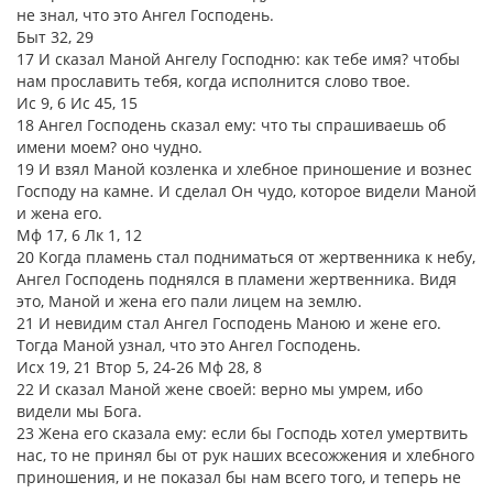
не знал, что это Ангел Господень.
Быт 32, 29
17 И сказал Маной Ангелу Господню: как тебе имя? чтобы
нам прославить тебя, когда исполнится слово твое.
Ис 9, 6 Ис 45, 15
18 Ангел Господень сказал ему: что ты спрашиваешь об
имени моем? оно чудно.
19 И взял Маной козленка и хлебное приношение и вознес
Господу на камне. И сделал Он чудо, которое видели Маной
и жена его.
Мф 17, 6 Лк 1, 12
20 Когда пламень стал подниматься от жертвенника к небу,
Ангел Господень поднялся в пламени жертвенника. Видя
это, Маной и жена его пали лицем на землю.
21 И невидим стал Ангел Господень Маною и жене его.
Тогда Маной узнал, что это Ангел Господень.
Исх 19, 21 Втор 5, 24-26 Мф 28, 8
22 И сказал Маной жене своей: верно мы умрем, ибо
видели мы Бога.
23 Жена его сказала ему: если бы Господь хотел умертвить
нас, то не принял бы от рук наших всесожжения и хлебного
приношения, и не показал бы нам всего того, и теперь не