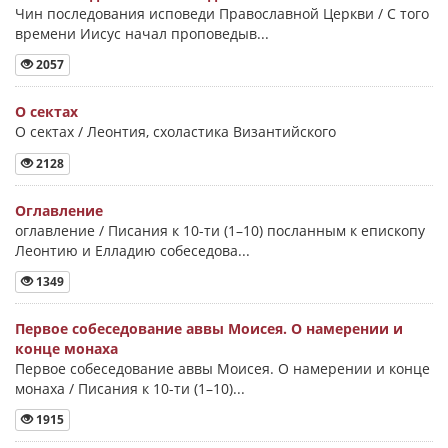
Чин последования исповеди Православной Церкви / С того
времени Иисус начал проповедыв...
2057
О сектах
О сектах / Леонтия, схоластика Византийского
2128
Оглавление
оглавление / Писания к 10-ти (1–10) посланным к епископу
Леонтию и Елладию собеседова...
1349
Первое собеседование аввы Моисея. О намерении и
конце монаха
Первое собеседование аввы Моисея. О намерении и конце
монаха / Писания к 10-ти (1–10)...
1915